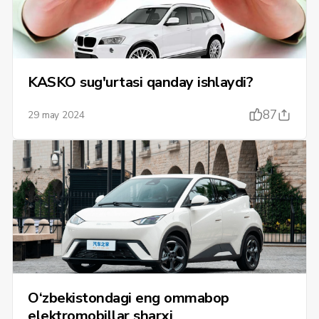
KASKO sug'urtasi qanday ishlaydi?
87
29 may 2024
O‘zbekistondagi eng ommabop
elektromobillar sharxi