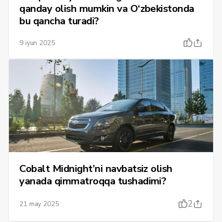
qanday olish mumkin va O‘zbekistonda
bu qancha turadi?
9 iyun 2025
Cobalt Midnight’ni navbatsiz olish
yanada qimmatroqqa tushadimi?
2
21 may 2025