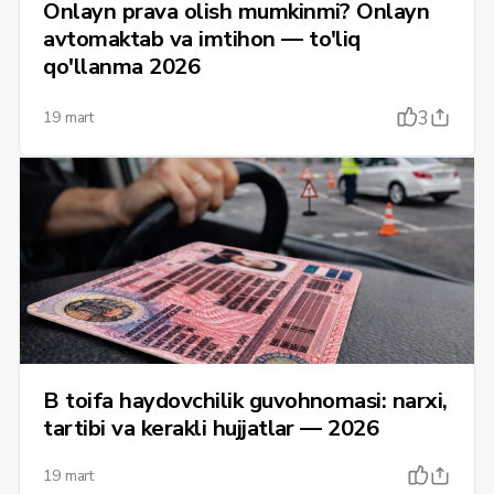
Onlayn prava olish mumkinmi? Onlayn
avtomaktab va imtihon — to'liq
qo'llanma 2026
3
19 mart
B toifa haydovchilik guvohnomasi: narxi,
tartibi va kerakli hujjatlar — 2026
19 mart