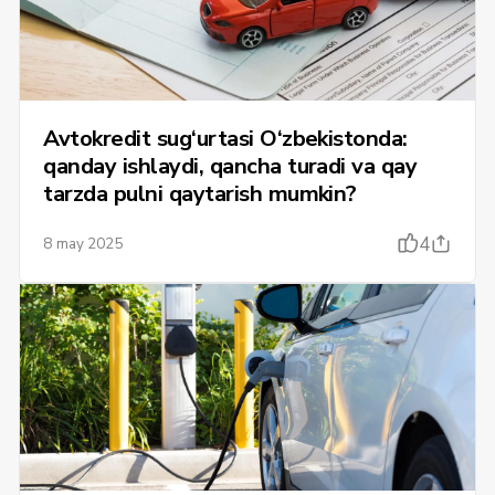
Avtokredit sug‘urtasi O‘zbekistonda:
qanday ishlaydi, qancha turadi va qay
tarzda pulni qaytarish mumkin?
4
8 may 2025