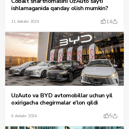
Cobalt shartnomasini UzAuto sayti
ishlamaganida qanday olish mumkin?
14
11 dekabr 2024
UzAuto va BYD avtomobillar uchun yil
oxirigacha chegirmalar e’lon qildi
5
6 dekabr 2024