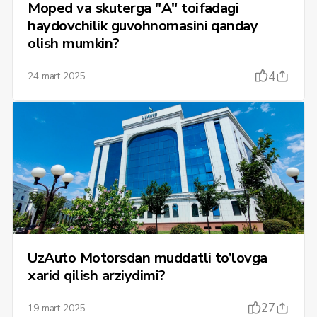
Moped va skuterga "A" toifadagi
haydovchilik guvohnomasini qanday
olish mumkin?
4
24 mart 2025
UzAuto Motorsdan muddatli to’lovga
xarid qilish arziydimi?
27
19 mart 2025