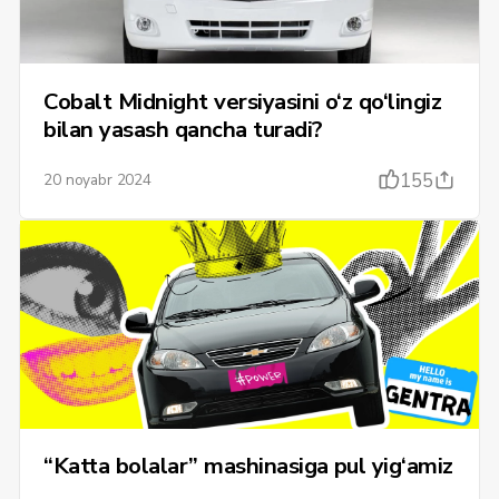
Cobalt Midnight versiyasini o‘z qo‘lingiz
bilan yasash qancha turadi?
155
20 noyabr 2024
“Katta bolalar” mashinasiga pul yig‘amiz