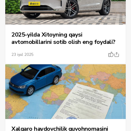
2025-yilda Xitoyning qaysi
avtomobillarini sotib olish eng foydali?
23 iyul 2025
Xalqaro haydovchilik guvohnomasini