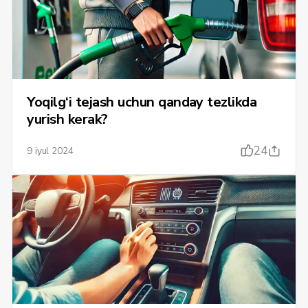
Yoqilg‘i tejash uchun qanday tezlikda
yurish kerak?
24
9 iyul 2024