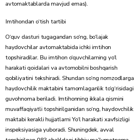
avtomaktablarda mavjud emas).
Imtihondan o‘tish tartibi
O‘quv dasturi tugagandan so‘ng, bo‘lajak
haydovchilar avtomaktabida ichki imtihon
topshiradilar. Bu imtihon o‘quvchilarning yo‘l
harakati qoidalari va avtomobilni boshqarish
qobiliyatini tekshiradi. Shundan so‘ng nomzodlarga
haydovchilik maktabini tamomlaganlik to‘g‘risidagi
guvohnoma beriladi. Imtihonning ikkala qismini
muvaffaqiyatli topshirilganidan so‘ng, haydovchilik
maktabi kerakli hujjatlarni Yo‘l harakati xavfsizligi
inspeksiyasiga yuboradi. Shuningdek, avval