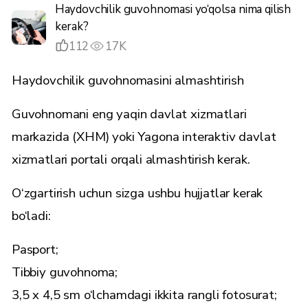
Haydovchilik guvohnomasi yo‘qolsa nima qilish
kerak?
112
17K
Haydovchilik guvohnomasini almashtirish
Guvohnomani eng yaqin davlat xizmatlari
markazida (XHM) yoki
Yagona interaktiv davlat
xizmatlari portali
orqali almashtirish kerak.
O‘zgartirish uchun sizga ushbu hujjatlar kerak
bo‘ladi:
Pasport;
Tibbiy guvohnoma;
3,5 x 4,5 sm o‘lchamdagi ikkita rangli fotosurat;