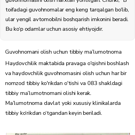
guvohnomasini olish narxlari yoritilgan. Chunki, "B"
toifadagi guvohnomalar eng keng tarqalgan bo‘lib,
ular yengil avtomobilni boshqarish imkonini beradi.
Bu ko‘p odamlar uchun asosiy ehtiyojdir.
Guvohnomani olish uchun tibbiy ma’lumotnoma
Haydovchilik maktabida pravaga o'qishni boshlash
va haydovchilik guvohnomasini olish uchun har bir
nomzod tibbiy ko'rikdan o'tishi va 083 shakldagi
tibbiy ma’lumotnomani olishi kerak.
Ma’lumotnoma davlat yoki xususiy klinikalarda
tibbiy ko‘rikdan o‘tgandan keyin beriladi.