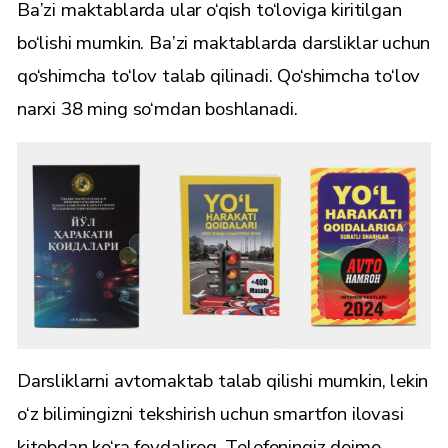
Ba’zi maktablarda ular o‘qish to‘loviga kiritilgan
bo‘lishi mumkin. Ba’zi maktablarda darsliklar uchun
qo‘shimcha to‘lov talab qilinadi. Qo‘shimcha to‘lov
narxi 38 ming so‘mdan boshlanadi.
Darsliklarni avtomaktab talab qilishi mumkin, lekin
o‘z bilimingizni tekshirish uchun smartfon ilovasi
kitobdan ko‘ra foydaliroq. Telefoningiz doimo