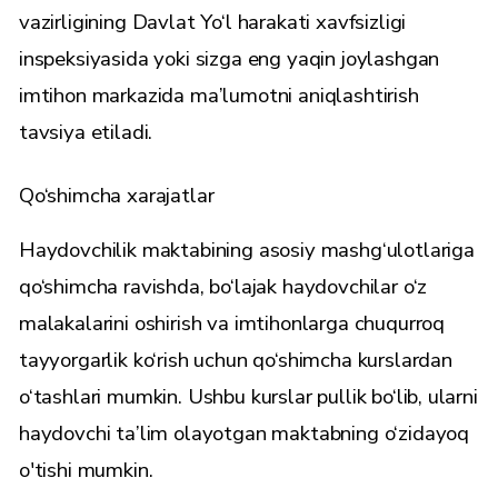
vazirligining Davlat Yo‘l harakati xavfsizligi
inspeksiyasida yoki sizga eng yaqin joylashgan
imtihon markazida ma’lumotni aniqlashtirish
tavsiya etiladi.
Qo‘shimcha xarajatlar
Haydovchilik maktabining asosiy mashg‘ulotlariga
qo‘shimcha ravishda, bo‘lajak haydovchilar o‘z
malakalarini oshirish va imtihonlarga chuqurroq
tayyorgarlik ko‘rish uchun qo‘shimcha kurslardan
o‘tashlari mumkin. Ushbu kurslar pullik bo‘lib, ularni
haydovchi ta’lim olayotgan maktabning o‘zidayoq
o'tishi mumkin.