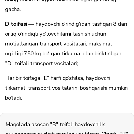
gacha.
D toifasi
— haydovchi o‘rindig‘idan tashqari 8 dan
ortiq o‘rindiqli yo‘lovchilarni tashish uchun
mo‘ljallangan transport vositalari, maksimal
og‘irligi 750 kg bo‘lgan tirkama bilan biriktirilgan
"D" toifali transport vositalari;
Har bir toifaga “E” harfi qo‘shilsa, haydovchi
tirkamali transport vositalarini boshqarishi mumkin
bo‘ladi.
Maqolada asosan "B" toifali haydovchilik