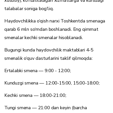
xususiy), ko‘rsatiladigan xizmatlarga va kursdagi
talabalar soniga bog‘liq.
Haydovchilikka o‘qish narxi Toshkentda smenaga
qarab 6 mln so‘mdan boshlanadi. Eng qimmat
smenalar kechki smenalar hisoblanadi.
Bugungi kunda haydovchilik maktablari 4-5
smenalik o‘quv dasturlarini taklif qilmoqda:
Ertalabki smena — 9:00 - 12:00;
Kunduzgi smena — 12:00-15:00, 15:00-18:00;
Kechki smena — 18:00-21:00;
Tungi smena — 21:00 dan keyin (barcha