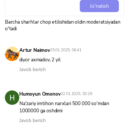
Jo'natish
Barcha sharhlar chop etilishidan oldin moderatsiyadan
o'tadi
Artur Naimov
25.01.2025, 06:41
diyor axmadov, 2 yil
Javob berish
Humoyun Omonov
22.01.2025, 03:29
Na'zariy imtihon narxlari 500 000 so'mdan
1000000 ga oshdimi
Javob berish