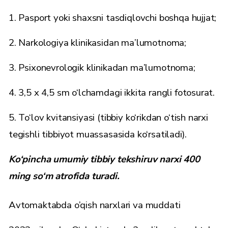
1. Pasport yoki shaxsni tasdiqlovchi boshqa hujjat;
2. Narkologiya klinikasidan ma’lumotnoma;
3. Psixonevrologik klinikadan ma’lumotnoma;
4. 3,5 x 4,5 sm o‘lchamdagi ikkita rangli fotosurat.
5. To‘lov kvitansiyasi (tibbiy ko‘rikdan o‘tish narxi
tegishli tibbiyot muassasasida ko‘rsatiladi).
Ko‘pincha umumiy tibbiy tekshiruv narxi 400
ming so‘m atrofida turadi.
Avtomaktabda o’qish narxlari va muddati