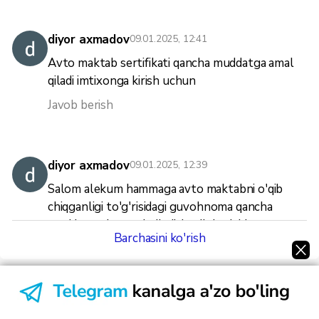
diyor axmadov
09.01.2025, 12:41
Avto maktab sertifikati qancha muddatga amal
qiladi imtixonga kirish uchun
Javob berish
diyor axmadov
09.01.2025, 12:39
Salom alekum hammaga avto maktabni o'qib
chiqganligi to'g'risidagi guvohnoma qancha
muddatgacha amal qiladi, kuyib ketishi
Barchasini ko'rish
mumkunmi yoki yoq.
Javob berish