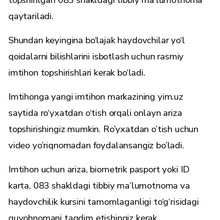
topshirilgan 083 shakldagi tibbiy ma’lumotnoma
qaytariladi.
Shundan keyingina bo‘lajak haydovchilar yo‘l
qoidalarni bilishlarini isbotlash uchun rasmiy
imtihon topshirishlari kerak bo‘ladi.
Imtihonga yangi imtihon markazining
yim.uz
saytida ro‘yxatdan o‘tish orqali onlayn ariza
topshirishingiz mumkin. Ro’yxatdan o’tish uchun
video yo’riqnomadan
foydalansangiz bo’ladi.
Imtihon uchun ariza, biometrik pasport yoki ID
karta, 083 shakldagi tibbiy ma’lumotnoma va
haydovchilik kursini tamomlaganligi to‘g‘risidagi
guvohnomani taqdim etishingiz kerak.