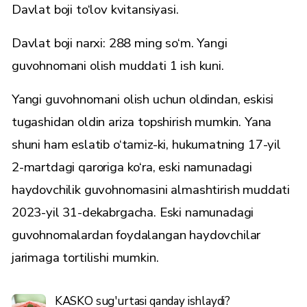
Davlat boji to‘lov kvitansiyasi.
Davlat boji narxi: 288 ming so‘m. Yangi
guvohnomani olish muddati 1 ish kuni.
Yangi guvohnomani olish uchun oldindan, eskisi
tugashidan oldin ariza topshirish mumkin. Yana
shuni ham eslatib o‘tamiz-ki, hukumatning 17-yil
2-martdagi
qarori
ga ko‘ra, eski namunadagi
haydovchilik guvohnomasini almashtirish muddati
2023-yil 31-dekabrgacha. Eski namunadagi
guvohnomalardan foydalangan haydovchilar
jarimaga tortilishi mumkin.
KASKO sug'urtasi qanday ishlaydi?