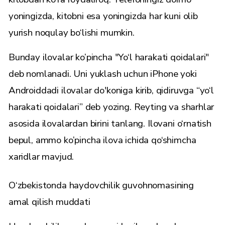
yoningizda, kitobni esa yoningizda har kuni olib
yurish noqulay bo‘lishi mumkin.
Bunday ilovalar ko’pincha "Yo‘l harakati qoidalari"
deb nomlanadi. Uni yuklash uchun iPhone yoki
Androiddadi ilovalar do'koniga kirib, qidiruvga “yo‘l
harakati qoidalari” deb yozing. Reyting va sharhlar
asosida ilovalardan birini tanlang. Ilovani o‘rnatish
bepul, ammo ko’pincha ilova ichida qo‘shimcha
xaridlar mavjud.
O‘zbekistonda haydovchilik guvohnomasining
amal qilish muddati