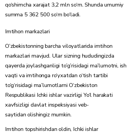
qo‘shimcha xarajat 3,2 mln so‘m. Shunda umumiy
summa 5 362 500 so‘m bo‘ladi.
Imtihon markazlari
O’zbekistonning barcha viloyatlarida imtihon
markazlari mavjud. Ular sizning hududingizda
qayerda joylashganligi to’g’risidagi ma’lumotni, ish
vaqti va imtihonga ro‘yxatdan o‘tish tartibi
to‘g‘risidagi ma’lumotlarni O‘zbekiston
Respublikasi Ichki ishlar vazirligi Yo‘l harakati
xavfsizligi davlat inspeksiyasi
veb-
sayti
dan
olishingiz mumkin.
Imtihon topshirishdan oldin, Ichki ishlar