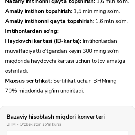
Nazariy imtihonni qayta topshirish:
1,6 mln so‘m.
Amaliy imtihon topshirish:
1,5 mln ming so‘m.
Amaliy imtihonni qayta topshirish:
1,6 mln so‘m.
Imtihonlardan so‘ng:
Haydovchi kartasi (ID-karta):
Imtihonlardan
muvaffaqiyatli o‘tgandan keyin 300 ming so‘m
miqdorida haydovchi kartasi uchun to‘lov amalga
oshiriladi.
Maxsus sertifikat:
Sertifikat uchun BHMning
70% miqdorida yig‘im undiriladi.
Bazaviy hisoblash miqdori konverteri
BHM - O'zbekiston so'm kursi