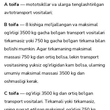
A toifa
— mototsikllar va ularga tenglashtirilgan
avtotransport vositalari;
B toifa
— 8 kishiga mo‘ljallangan va maksimal
og‘irligi 3500 kg gacha bo‘lgan transport vositalari
tirkamasiz yoki 750 kg gacha bo‘lgan tirkama bilan
bo‘lishi mumkin. Agar tirkamaning maksimal
massasi 750 kg dan ortiq bo‘lsa, lekin transport
vositasining yuksiz og‘irligidan kam bo‘lsa, ularning
umumiy maksimal massasi 3500 kg dan
oshmasligi kerak.
C toifa
— og‘irligi 3500 kg dan ortiq bo‘lgan
transport vositalari. Tirkamali yoki tirkamasiz,
uning ruxsat etilgan maksimal og‘irligi 750 kg