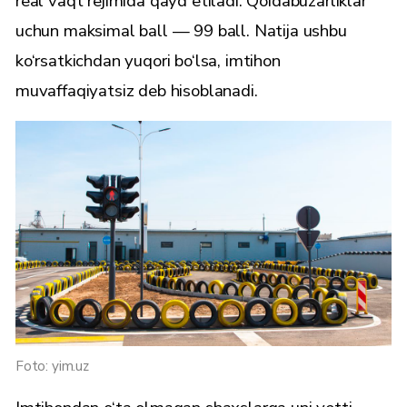
real vaqt rejimida qayd etiladi. Qoidabuzarliklar
uchun maksimal ball — 99 ball. Natija ushbu
ko‘rsatkichdan yuqori bo‘lsa, imtihon
muvaffaqiyatsiz deb hisoblanadi.
Foto: yim.uz