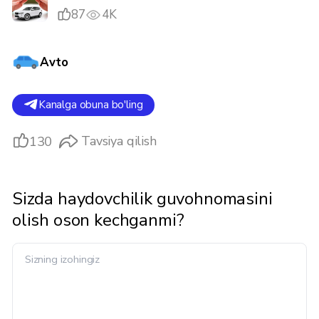
87
4K
Avto
Kanalga obuna bo'ling
130
Tavsiya qilish
Sizda haydovchilik guvohnomasini
olish oson kechganmi?