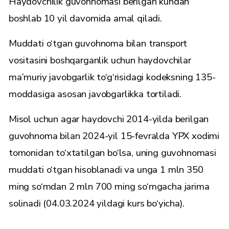
Haydovchilik guvohnomasi berilgan kundan
boshlab 10 yil davomida amal qiladi.
Muddati o‘tgan guvohnoma bilan transport
vositasini boshqarganlik uchun haydovchilar
ma’muriy javobgarlik to‘g‘risidagi kodeksning 135-
moddasiga asosan javobgarlikka tortiladi.
Misol uchun agar haydovchi 2014-yilda berilgan
guvohnoma bilan 2024-yil 15-fevralda YPX xodimi
tomonidan to‘xtatilgan bo‘lsa, uning guvohnomasi
muddati o‘tgan hisoblanadi va unga 1 mln 350
ming so‘mdan 2 mln 700 ming so‘mgacha jarima
solinadi (04.03.2024 yildagi kurs bo‘yicha).