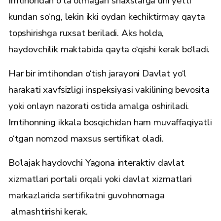
Imtihondan o‘ta olmagan shaxslarga uni yetti
kundan so‘ng, lekin ikki oydan kechiktirmay qayta
topshirishga ruxsat beriladi. Aks holda,
haydovchilik maktabida qayta o‘qishi kerak bo‘ladi.
Har bir imtihondan o‘tish jarayoni Davlat yo‘l
harakati xavfsizligi inspeksiyasi vakilining bevosita
yoki onlayn nazorati ostida amalga oshiriladi.
Imtihonning ikkala bosqichidan ham muvaffaqiyatli
o‘tgan nomzod maxsus sertifikat oladi.
Bo‘lajak haydovchi Yagona interaktiv davlat
xizmatlari portali orqali yoki davlat xizmatlari
markazlarida sertifikatni guvohnomaga
almashtirishi kerak.