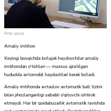
Foto: yuz.uz
Amaliy imtihon
Keyingi bosqichda bo‘lajak haydovchilar amaliy
imtihondan o‘tishlari — maxsus ajratilgan
hududda avtomobil haydashlari kerak bo‘ladi.
Amaliy imtihonda avtoulov avtomatik ball tizimi
bilan jihozlanganligi sababli o‘qituvchi ishtirok
etmaydi. Har bir qoidabuzarlik avtomatik ravishda