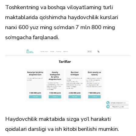
Toshkentning va boshqa viloyatlarning turli
maktablarida qo‘shimcha haydovchilik kurslari
narxi 600 yuz ming so‘mdan 7 mln 800 ming
so‘mgacha farqlanadi.
Haydovchilik maktabida sizga yo‘l harakati
qoidalari darsligi va ish kitobi berilishi mumkin.