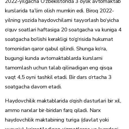
2022-yilgacha O‘zbekistonda 3 oylik avtomaktab
kurslarida ta’lim olish mumkin edi. Biroq 2022-
yilning yozida haydovchilarni tayyorlash bo‘yicha
o‘quv soatlari haftasiga 20 soatgacha va kuniga 4
soatgacha bo‘lishi kerakligi to‘g‘risida hukumat
tomonidan qaror qabul qilindi. Shunga ko‘ra,
bugungi kunda avtomaktablarda kurslarni
tamomlash uchun talab qilinadigan eng qisqa
vaqt 4,5 oyni tashkil etadi. Bir dars o‘rtacha 3
soatgacha davom etadi.
Haydovchilik maktablarida o‘qish dasturlari bir xil,
ammo narxlar bir-biridan farq qiladi. Narx
haydovchilik maktabining turiga (davlat yoki