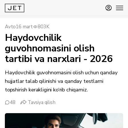
Avto
16 mart
803K
Haydovchilik
guvohnomasini olish
tartibi va narxlari - 2026
Haydovchilik guvohnomasini olish uchun qanday
hujjatlar talab qilinishi va qanday testlarni
topshirish kerakligini ko‘rib chiqamiz.
48
Tavsiya qilish