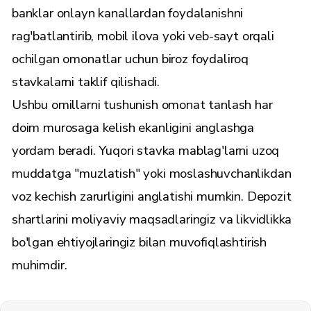
banklar onlayn kanallardan foydalanishni
rag'batlantirib, mobil ilova yoki veb-sayt orqali
ochilgan omonatlar uchun biroz foydaliroq
stavkalarni taklif qilishadi.
Ushbu omillarni tushunish omonat tanlash har
doim murosaga kelish ekanligini anglashga
yordam beradi. Yuqori stavka mablag'larni uzoq
muddatga "muzlatish" yoki moslashuvchanlikdan
voz kechish zarurligini anglatishi mumkin. Depozit
shartlarini moliyaviy maqsadlaringiz va likvidlikka
bo'lgan ehtiyojlaringiz bilan muvofiqlashtirish
muhimdir.