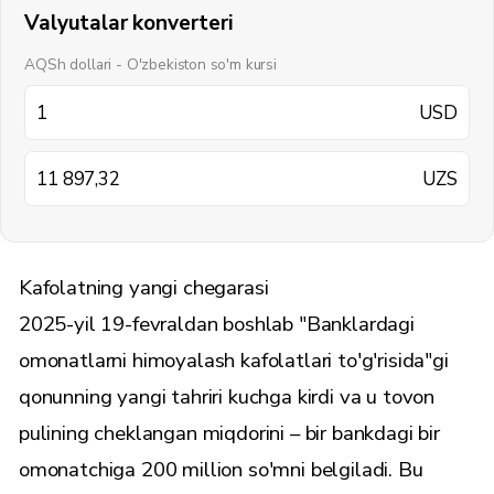
Valyutalar konverteri
AQSh dollari - O'zbekiston so'm kursi
USD
UZS
Kafolatning yangi chegarasi
2025-yil 19-fevraldan boshlab "Banklardagi
omonatlarni himoyalash kafolatlari to'g'risida"gi
qonunning yangi tahriri kuchga kirdi va u tovon
pulining cheklangan miqdorini – bir bankdagi bir
omonatchiga 200 million so'mni belgiladi. Bu