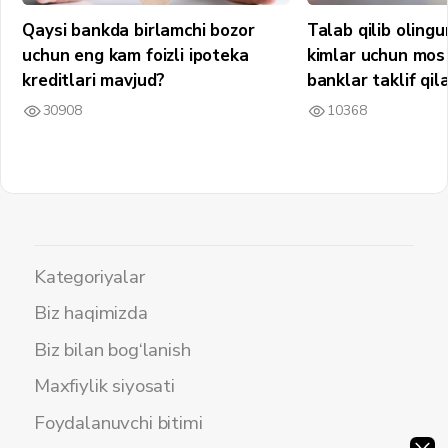
Qaysi bankda birlamchi bozor
Talab qilib olin
uchun eng kam foizli ipoteka
kimlar uchun mos 
kreditlari mavjud?
banklar taklif qil
30908
10368
Kategoriyalar
Biz haqimizda
Biz bilan bog‘lanish
Maxfiylik siyosati
Foydalanuvchi bitimi