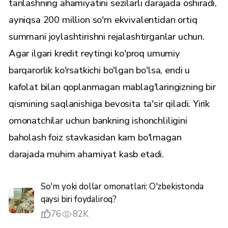
tanlashning ahamiyatini sezilarli darajada oshiradi,
ayniqsa 200 million so'm ekvivalentidan ortiq
summani joylashtirishni rejalashtirganlar uchun.
Agar ilgari kredit reytingi ko'proq umumiy
barqarorlik ko'rsatkichi bo'lgan bo'lsa, endi u
kafolat bilan qoplanmagan mablag'laringizning bir
qismining saqlanishiga bevosita ta'sir qiladi. Yirik
omonatchilar uchun bankning ishonchliligini
baholash foiz stavkasidan kam bo'lmagan
darajada muhim ahamiyat kasb etadi.
So'm yoki dollar omonatlari: O'zbekistonda
qaysi biri foydaliroq?
76
82K