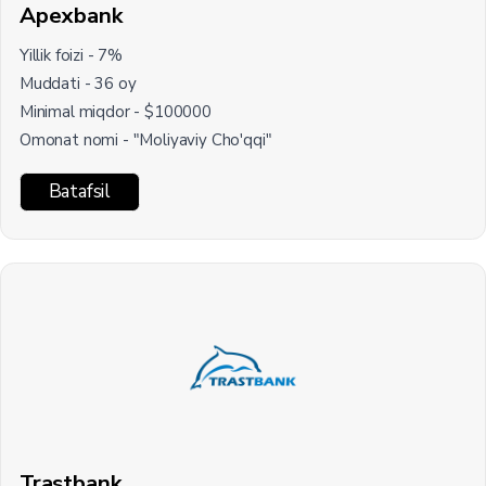
Apexbank
Yillik foizi - 7%
Muddati - 36 oy
Minimal miqdor - $100000
Omonat nomi - "Moliyaviy Cho'qqi"
Batafsil
Trastbank