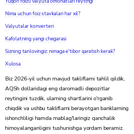
Yuqori foizli valyuta omonatlari reytingi
Nima uchun foiz stavkalari har xil?
Valyutalar konverteri
Kafolatning yangi chegarasi
Sizning tanlovingiz: nimaga e'tibor qaratish kerak?
Xulosa
Biz 2026-yil uchun mavjud takliflarni tahlil qildik,
AQSh dollaridagi eng daromadli depozitlar
reytingini tuzdik, ularning shartlarini o'rganib
chiqdik va ushbu takliflarni berayotgan banklarning
ishonchliligi hamda mablag'laringiz qanchalik
himoyalanganligini tushunishga yordam beramiz.