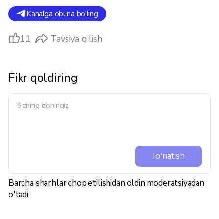
Kanalga obuna bo'ling
11
Tavsiya qilish
Fikr qoldiring
Jo'natish
Barcha sharhlar chop etilishidan oldin moderatsiyadan
o'tadi