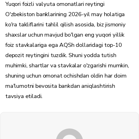
Yuqori foizli valyuta omonatlari reytingi
O'zbekiston banklarining 2026-yil may holatiga
ko'ra takliflarini tahlil qilish asosida, biz jismoniy
shaxslar uchun mavjud bo'lgan eng yuqori yillik
foiz stavkalariga ega AQSh dollaridagi top-10
depozit reytingini tuzdik. Shuni yodda tutish
muhimki, shartlar va stavkalar o'zgarishi mumkin,
shuning uchun omonat ochishdan oldin har doim
ma'lumotni bevosita bankdan aniqlashtirish
tavsiya etiladi.