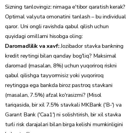
Sizning tanlovingiz: nimaga e'tibor qaratish kerak?
Optimal valyuta omonatini tanlash – bu individual
qaror. Uni ongli ravishda qabul qilish uchun
quyidagi omillarni hisobga oling:
Daromadlilik va xavf:
Jozibador stavka bankning
kredit reytingi bilan qanday bog'liq? Maksimal
daromad (masalan, 8%) uchun yuqoriroq riskni
qabul qilishga tayyormisiz yoki yuqoriroq
reytingga ega bankda biroz pastroq stavkani
(masalan, 7.5%) afzal ko'rasizmi? (Misol
tariqasida, bir xil 7.5% stavkali MKBank ('B-') va
Garant Bank ('Caa1') ni solishtirish, bir xil stavka
turli risk darajalari bilan birga kelishi mumkinligini