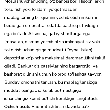
Moslashuvchanlikning o'z bahosi bor. Hisobni erkin
to'ldirish yoki foizlarni yo'qotmasdan
mablag'larning bir qismini yechib olish imkonini
beradigan omonatlar odatda pastroq stavkaga
ega bo'ladi. Aksincha, qat'iy shartlarga ega
(masalan, qisman yechib olish imkoniyatisiz yoki
to'ldirish uchun qisqa muddatli "oyna" bilan)
depozitlar ko'pincha maksimal daromadlilikni taklif
qiladi. Banklar o'z passivlarining barqarorligi va
bashorat qilinishi uchun ko'proq to'lashga tayyor.
Bunday omonatni tanlash, bu mablag'lar sizga
muddat oxirigacha kerak bo'lmasligiga
ishonchingiz komil bo'lishi kerakligini anglatadi.
Ochish usuli:
Raqamlashtirish davrida ba'zi