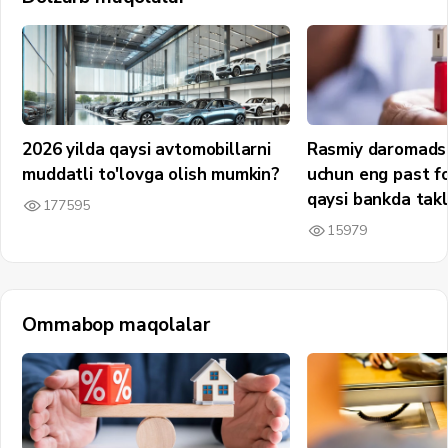
2026 yilda qaysi avtomobillarni
Rasmiy daromadsi
muddatli to'lovga olish mumkin?
uchun eng past fo
qaysi bankda takli
177595
15979
Ommabop maqolalar