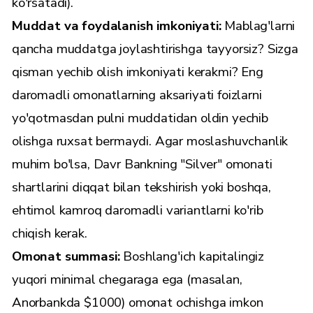
ko'rsatadi).
Muddat va foydalanish imkoniyati:
Mablag'larni
qancha muddatga joylashtirishga tayyorsiz? Sizga
qisman yechib olish imkoniyati kerakmi? Eng
daromadli omonatlarning aksariyati foizlarni
yo'qotmasdan pulni muddatidan oldin yechib
olishga ruxsat bermaydi. Agar moslashuvchanlik
muhim bo'lsa, Davr Bankning "Silver" omonati
shartlarini diqqat bilan tekshirish yoki boshqa,
ehtimol kamroq daromadli variantlarni ko'rib
chiqish kerak.
Omonat summasi:
Boshlang'ich kapitalingiz
yuqori minimal chegaraga ega (masalan,
Anorbankda $1000) omonat ochishga imkon