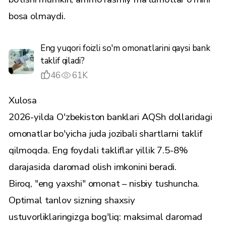
bosa olmaydi.
Eng yuqori foizli so'm omonatlarini qaysi bank
taklif qiladi?
46
61K
Xulosa
2026-yilda O'zbekiston banklari AQSh dollaridagi
omonatlar bo'yicha juda jozibali shartlarni taklif
qilmoqda. Eng foydali takliflar yillik 7.5-8%
darajasida daromad olish imkonini beradi.
Biroq, "eng yaxshi" omonat – nisbiy tushuncha.
Optimal tanlov sizning shaxsiy
ustuvorliklaringizga bog'liq: maksimal daromad