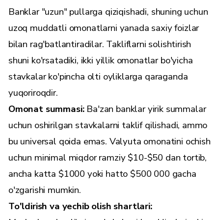
Banklar "uzun" pullarga qiziqishadi, shuning uchun
uzoq muddatli omonatlarni yanada saxiy foizlar
bilan rag'batlantiradilar. Takliflarni solishtirish
shuni ko'rsatadiki, ikki yillik omonatlar bo'yicha
stavkalar ko'pincha olti oyliklarga qaraganda
yuqoriroqdir.
Omonat summasi:
Ba'zan banklar yirik summalar
uchun oshirilgan stavkalarni taklif qilishadi, ammo
bu universal qoida emas. Valyuta omonatini ochish
uchun minimal miqdor ramziy $10-$50 dan tortib,
ancha katta $1000 yoki hatto $500 000 gacha
o'zgarishi mumkin.
To'ldirish va yechib olish shartlari: