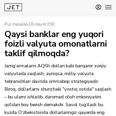
Pul masalasi
18 may
35K
Qaysi banklar eng yuqori
foizli valyuta omonatlarni
taklif qilmoqda?
Jamg‘armalarni AQSh dollari kabi barqaror xorijiy
valyutada saqlash, ayniqsa, milliy valyuta
tebranishlari davrida ommabop strategiyadir.
Biroq, dollarlarni shunchaki "yostiq ostida" saqlash
– bu ularni ishlatib, daromad olish imkoniyatini
qo‘ldan boy berish demakdir. Savol tug‘iladi: bu
kuzda O‘zbekistonda dollarlaringiz qayerda eng