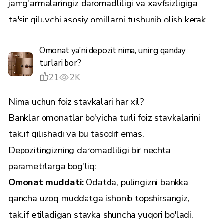
jamg'armalaringiz daromadliligi va xavfsizligiga
ta'sir qiluvchi asosiy omillarni tushunib olish kerak.
Omonat ya’ni depozit nima, uning qanday
turlari bor?
21
2K
Nima uchun foiz stavkalari har xil?
Banklar omonatlar bo'yicha turli foiz stavkalarini
taklif qilishadi va bu tasodif emas.
Depozitingizning daromadliligi bir nechta
parametrlarga bog'liq:
Omonat muddati:
Odatda, pulingizni bankka
qancha uzoq muddatga ishonib topshirsangiz,
taklif etiladigan stavka shuncha yuqori bo'ladi.