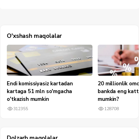
O'xshash maqolalar
Endi komissiyasiz kartadan
20 millionlik om
kartaga 51 mln so'mgacha
bankda eng katt
o'tkazish mumkin
mumkin?
312355
128708
Dolzarb maqolalar