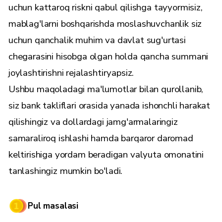
uchun kattaroq riskni qabul qilishga tayyormisiz,
mablag'larni boshqarishda moslashuvchanlik siz
uchun qanchalik muhim va davlat sug'urtasi
chegarasini hisobga olgan holda qancha summani
joylashtirishni rejalashtiryapsiz.
Ushbu maqoladagi ma'lumotlar bilan qurollanib,
siz bank takliflari orasida yanada ishonchli harakat
qilishingiz va dollardagi jamg'armalaringiz
samaraliroq ishlashi hamda barqaror daromad
keltirishiga yordam beradigan valyuta omonatini
tanlashingiz mumkin bo'ladi.
Pul masalasi