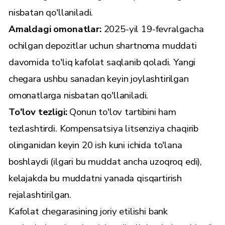
nisbatan qo'llaniladi.
Amaldagi omonatlar:
2025-yil 19-fevralgacha
ochilgan depozitlar uchun shartnoma muddati
davomida to'liq kafolat saqlanib qoladi. Yangi
chegara ushbu sanadan keyin joylashtirilgan
omonatlarga nisbatan qo'llaniladi.
To'lov tezligi:
Qonun to'lov tartibini ham
tezlashtirdi. Kompensatsiya litsenziya chaqirib
olinganidan keyin 20 ish kuni ichida to'lana
boshlaydi (ilgari bu muddat ancha uzoqroq edi),
kelajakda bu muddatni yanada qisqartirish
rejalashtirilgan.
Kafolat chegarasining joriy etilishi bank