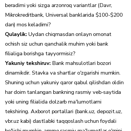
beradimi yoki sizga arzonroq variantlar (Davr,
Mikrokreditbank, Universal banklarida $100-$200
dan) mos keladimi?
Qulaylik:
Uydan chiqmasdan onlayn omonat
ochish siz uchun qanchalik muhim yoki bank
filialiga borishga tayyormisiz?
Yakuniy tekshiruv:
Bank mahsulotlari bozori
dinamikdir. Stavka va shartlar o'zgarishi mumkin.
Shuning uchun yakuniy qaror qabul qilishdan oldin
har doim tanlangan bankning rasmiy veb-saytida
yoki uning filialida dolzarb ma'lumotlarni
tekshiring. Axborot portallari (bank.uz, depozit.uz,
vbr.uz kabi) dastlabki taqqoslash uchun foydali
bo'lishi mumkin, ammo rasmiy ma'lumotlar o'rnini