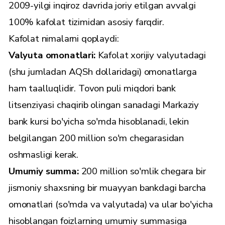
2009-yilgi inqiroz davrida joriy etilgan avvalgi
100% kafolat tizimidan asosiy farqdir.
Kafolat nimalarni qoplaydi:
Valyuta omonatlari:
Kafolat xorijiy valyutadagi
(shu jumladan AQSh dollaridagi) omonatlarga
ham taalluqlidir. Tovon puli miqdori bank
litsenziyasi chaqirib olingan sanadagi Markaziy
bank kursi bo'yicha so'mda hisoblanadi, lekin
belgilangan 200 million so'm chegarasidan
oshmasligi kerak.
Umumiy summa:
200 million so'mlik chegara bir
jismoniy shaxsning bir muayyan bankdagi barcha
omonatlari (so'mda va valyutada) va ular bo'yicha
hisoblangan foizlarning umumiy summasiga