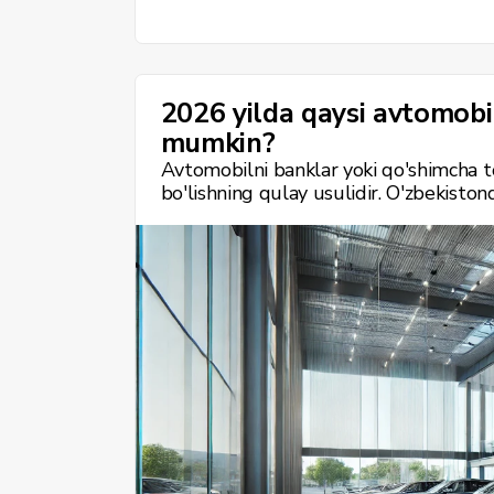
2026 yilda qaysi avtomobil
mumkin?
Avtomobilni banklar yoki qo'shimcha to'
bo'lishning qulay usulidir. O'zbekiston
(Jetta), Hyundai, Haval va MG brendlari
taklif qiladi. Har bir brend o'ziga xos
variantni tanlash imkonini beradi. Quy
bo'lib to'lash shartlari keltirilgan.