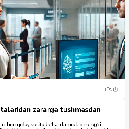
aqolada O‘zbekiston banklarining qaysilari sayt yoki
a yozilish imkoniyatini taklif etishini ko‘rib
9
rtalaridan zararga tushmasdan
 uchun qulay vosita bo‘lsa-da, undan noto‘g‘ri