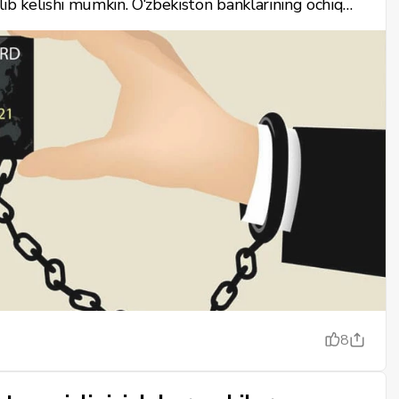
olib kelishi mumkin. O‘zbekiston banklarining ochiq
o‘li" — "Imkoniyatlar kartasi", TBC Bank — Osmon Card,
 InFinBlack), biz kredit kartadan yo‘qotishlarsiz va
 ishlab chiqdik.
8