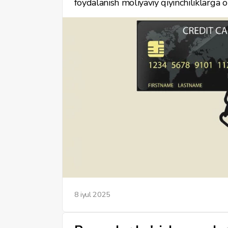
foydalanish moliyaviy qiyinchiliklarga 
takliflari tahliliga asoslanib ("Ipak Y
Hamkorbank — Credit Card, InFin Bank —
samarali foydalanish bo‘yicha tavsiyalar
8 iyul 2025