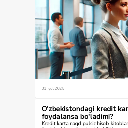
vaqtni tejash imkonini beradi. Ushbu m
mobil ilova orqali onlayn navbat navbatg
chiqamiz.
31 iyul 2025
O'zbekistondagi kredit ka
foydalansa bo'ladimi?
Kredit karta naqd pulsiz hisob-kitoblar