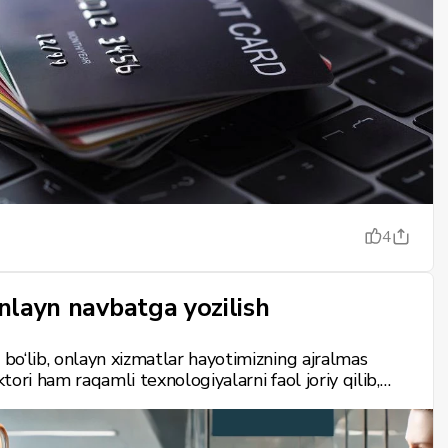
4
onlayn navbatga yozilish
bo‘lib, onlayn xizmatlar hayotimizning ajralmas
ori ham raqamli texnologiyalarni faol joriy qilib,
‘rsatishga intilmoqda. Shu yo‘nalishdagi
navbatni onlayn bron qilish xizmati. Bu xizmat
jalashtirish, uzoq kutishdan qochish va qimmatli