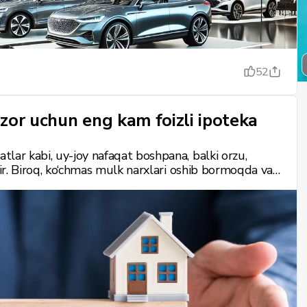
52
zor uchun eng kam foizli ipoteka
lar kabi, uy-joy nafaqat boshpana, balki orzu,
dir. Biroq, ko‘chmas mulk narxlari oshib bormoqda va
imkonsizdek tuyuladi. Shunday holatda ipoteka
ylanadi. Ammo eng foydali kreditni tanlash va qarz
larga e’tibor qaratish kerak?