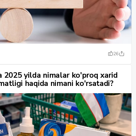
26
a 2025 yilda nimalar ko'proq xarid
matligi haqida nimani ko'rsatadi?