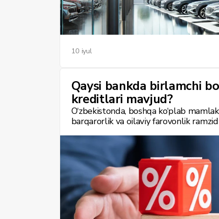
10 iyul
Qaysi bankda birlamchi bo
kreditlari mavjud?
O‘zbekistonda, boshqa ko‘plab mamlakat
barqarorlik va oilaviy farovonlik ramzi
ko‘pchilik uchun kvartira sotib olish 
haqiqatdan ham qutqaruvchi vositaga a
botqog‘iga tushib qolmaslik uchun nima