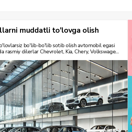
larni muddatli to'lovga olish
lovlarsiz bo'lib-bo'lib sotib olish avtomobil egasi
da rasmiy dilerlar Chevrolet, Kia, Chery, Volkswagen
ning avtomobillariga bo'lib to'lash imkoniyatini
 shart-sharoitlarni taqdim etib, byudjetga mos
ida mashhur modellar, ularning xususiyatlari va