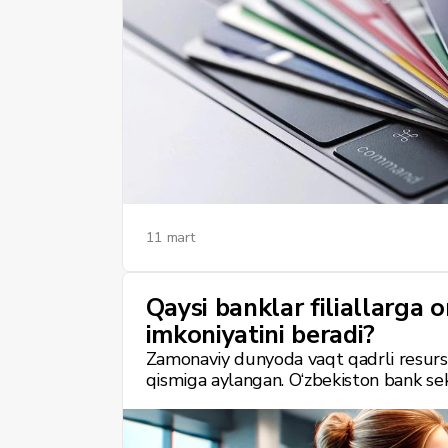
11 mart
Qaysi banklar filiallarga 
imkoniyatini beradi?
Zamonaviy dunyoda vaqt qadrli resurs 
qismiga aylangan. O‘zbekiston bank sekt
mijozlarga qulay va samarali xizmat ko
yangiliklardan biri — bank filiallarida 
mijozlarga bankka tashrifni oldindan re