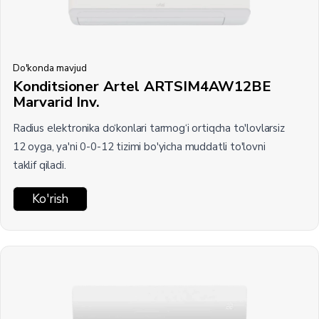
Do'konda mavjud
Konditsioner Artel ARTSIM4AW12BE
Marvarid Inv.
Radius elektronika do‘konlari tarmog‘i ortiqcha to'lovlarsiz
12 oyga, ya'ni 0-0-12 tizimi bo'yicha muddatli to'lovni
taklif qiladi.
Ko'rish