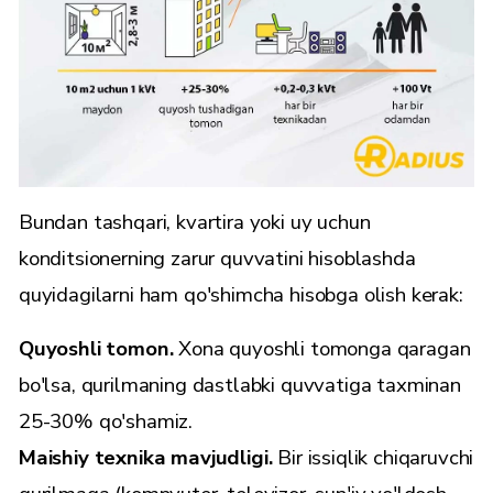
Bundan tashqari, kvartira yoki uy uchun
konditsionerning zarur quvvatini hisoblashda
quyidagilarni ham qo'shimcha hisobga olish kerak:
Quyoshli tomon.
Xona quyoshli tomonga qaragan
bo'lsa, qurilmaning dastlabki quvvatiga taxminan
25-30% qo'shamiz.
Maishiy texnika mavjudligi.
Bir issiqlik chiqaruvchi