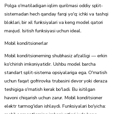
Polga o'rnatiladigan iqlim qurilmasi oddiy split-
sistemadan hech qanday farqi yo'q: ichki va tashqi
bloklari, bir xil funksiyalari va keng model qatori
mavjud. Isitish funksiyasi uchun ideal.
Mobil konditsionerlar
Mobil konditsionerning shubhasiz afzalligi — erkin
ko'chirish imkoniyatidir. Ushbu model barcha
standart split-sistema opsiyalariga ega. O'rnatish
uchun faqat gofrirovka trubasini devor yoki deraza
teshigiga o'rnatish kerak bo'ladi. Bu isitilgan
havoni chiqarish uchun zarur. Mobil konditsioner
elektr tarmog'idan ishlaydi. Funksiyalari bo'yicha: