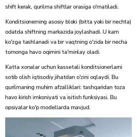
shift kerak, qurilma shiftlar orasiga o'rnatiladi.
Konditsionerning asosiy bloki (bitta yoki bir nechta)
odatda shiftning markazida joylashadi. U kam
ko'zga tashlanadi va bir vaqtning o'zida bir necha
tomonga havo oqimini ta'minlay oladi.
Katta xonalar uchun kassetali konditsionerlarni
sotib olish iqtisodiy jihatdan o'zini oqlaydi. Bu
qurilmaning muhim afzalliklari: tashqaridan toza
havo kirish imkoniyati va isitish funksiyasi. Bu
opsiyalar ko'p modellarda mavjud.