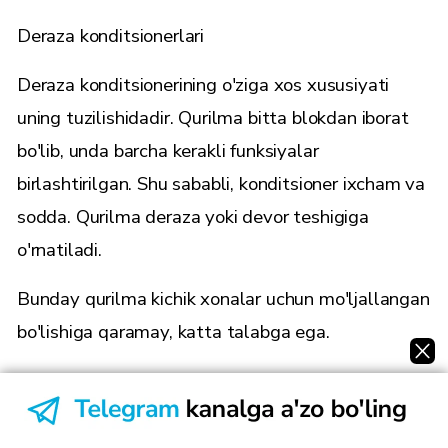
Deraza konditsionerlari
Deraza konditsionerining o'ziga xos xususiyati
uning tuzilishidadir. Qurilma bitta blokdan iborat
bo'lib, unda barcha kerakli funksiyalar
birlashtirilgan. Shu sababli, konditsioner ixcham va
sodda. Qurilma deraza yoki devor teshigiga
o'rnatiladi.
Bunday qurilma kichik xonalar uchun mo'ljallangan
bo'lishiga qaramay, katta talabga ega.
Split-sistemali konditsionerlarni tanlash
Konditsioner sotib olishga qaror qilgan ko'pchilik