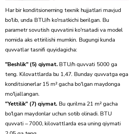
Har bir konditsionerning texnik hujjatlari mavjud
bo'lib, unda BTU/h ko'rsatkichi berilgan. Bu
parametr sovutish quvvatini ko'rsatadi va model
nomida aks ettirilishi mumkin. Bugungi kunda
quvvatlar tasnifi quyidagicha:
"Beshlik" (5) qiymat.
BTU/h quvvati 5000 ga
teng. Kilovattlarda bu 1,47. Bunday quvvatga ega
konditsionerlar 15 m² gacha bo'lgan maydonga
mo'ljallangan.
"Yettilik" (7) qiymat.
Bu qurilma 21 m² gacha
bo'lgan maydonlar uchun sotib olinadi. BTU
quvvati – 7000, kilovattlarda esa uning qiymati
2,05 ga teng.