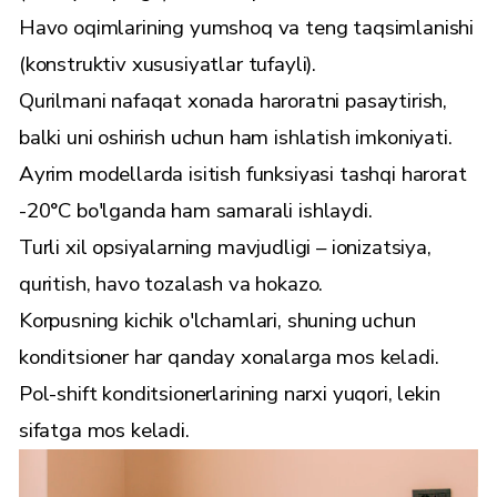
Havo oqimlarining yumshoq va teng taqsimlanishi
(konstruktiv xususiyatlar tufayli).
Qurilmani nafaqat xonada haroratni pasaytirish,
balki uni oshirish uchun ham ishlatish imkoniyati.
Ayrim modellarda isitish funksiyasi tashqi harorat
-20°C bo'lganda ham samarali ishlaydi.
Turli xil opsiyalarning mavjudligi – ionizatsiya,
quritish, havo tozalash va hokazo.
Korpusning kichik o'lchamlari, shuning uchun
konditsioner har qanday xonalarga mos keladi.
Pol-shift konditsionerlarining narxi yuqori, lekin
sifatga mos keladi.