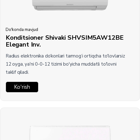
Do'konda mavjud
Konditsioner Shivaki SHVSIM5AW12BE
Elegant Inv.
Radius elektronika do‘konlari tarmog‘i ortiqcha to'lovlarsiz
12 oyga, ya'ni 0-0-12 tizimi bo'yicha muddatli to'lovni
taklif qiladi.
Ko'rish