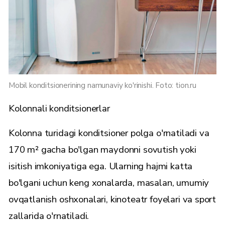
Mobil konditsionerining namunaviy ko'rinishi. Foto: tion.ru
Kolonnali konditsionerlar
Kolonna turidagi konditsioner polga o'rnatiladi va
170 m² gacha bo'lgan maydonni sovutish yoki
isitish imkoniyatiga ega. Ularning hajmi katta
bo'lgani uchun keng xonalarda, masalan, umumiy
ovqatlanish oshxonalari, kinoteatr foyelari va sport
zallarida o'rnatiladi.