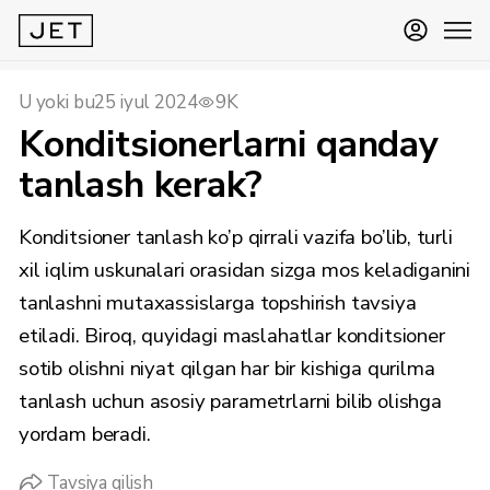
U yoki bu
25 iyul 2024
9K
Konditsionerlarni qanday
tanlash kerak?
Konditsioner tanlash ko’p qirrali vazifa bo’lib, turli
xil iqlim uskunalari orasidan sizga mos keladiganini
tanlashni mutaxassislarga topshirish tavsiya
etiladi. Biroq, quyidagi maslahatlar konditsioner
sotib olishni niyat qilgan har bir kishiga qurilma
tanlash uchun asosiy parametrlarni bilib olishga
yordam beradi.
Tavsiya qilish