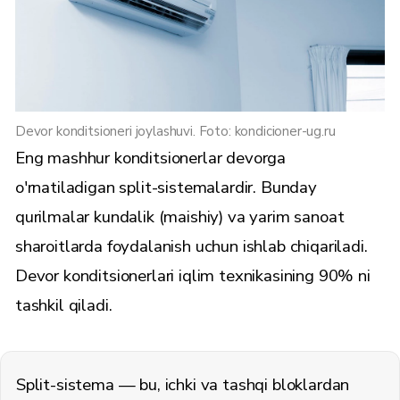
Devor konditsioneri joylashuvi. Foto: kondicioner-ug.ru
Eng mashhur konditsionerlar devorga
o'rnatiladigan split-sistemalardir. Bunday
qurilmalar kundalik (maishiy) va yarim sanoat
sharoitlarda foydalanish uchun ishlab chiqariladi.
Devor konditsionerlari iqlim texnikasining 90% ni
tashkil qiladi.
Split-sistema — bu, ichki va tashqi bloklardan