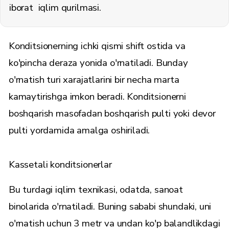
iborat iqlim qurilmasi.
Konditsionerning ichki qismi shift ostida va
ko'pincha deraza yonida o'rnatiladi. Bunday
o'rnatish turi xarajatlarini bir necha marta
kamaytirishga imkon beradi. Konditsionerni
boshqarish masofadan boshqarish pulti yoki devor
pulti yordamida amalga oshiriladi.
Kassetali konditsionerlar
Bu turdagi iqlim texnikasi, odatda, sanoat
binolarida o'rnatiladi. Buning sababi shundaki, uni
o'rnatish uchun 3 metr va undan ko'p balandlikdagi