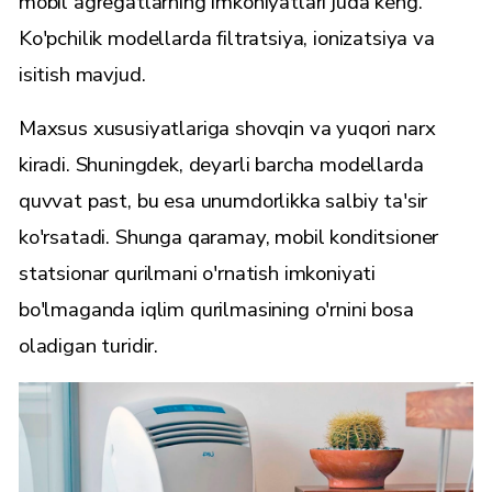
mobil agregatlarning imkoniyatlari juda keng.
Ko'pchilik modellarda filtratsiya, ionizatsiya va
isitish mavjud.
Maxsus xususiyatlariga shovqin va yuqori narx
kiradi. Shuningdek, deyarli barcha modellarda
quvvat past, bu esa unumdorlikka salbiy ta'sir
ko'rsatadi. Shunga qaramay, mobil konditsioner
statsionar qurilmani o'rnatish imkoniyati
bo'lmaganda iqlim qurilmasining o'rnini bosa
oladigan turidir.