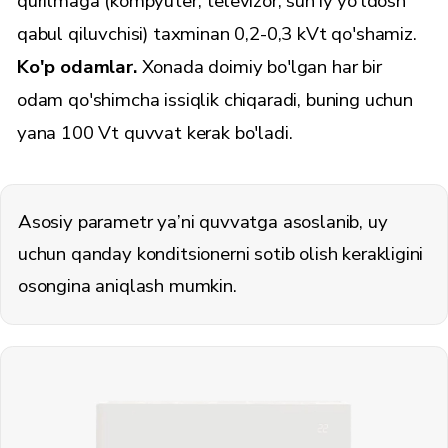
qurilmaga (kompyuter, televizor, sun'iy yo'ldosh
qabul qiluvchisi) taxminan 0,2-0,3 kVt qo'shamiz.
Ko'p odamlar.
Xonada doimiy bo'lgan har bir
odam qo'shimcha issiqlik chiqaradi, buning uchun
yana 100 Vt quvvat kerak bo'ladi.
Asosiy parametr ya’ni quvvatga asoslanib, uy
uchun qanday konditsionerni sotib olish kerakligini
osongina aniqlash mumkin.