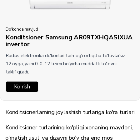
Do'konda mavjud
Konditsioner Samsung AR09TXHQASIXUA
invertor
Radius elektronika do‘konlari tarmog‘i ortiqcha to'lovlarsiz
12 oyga, ya'ni 0-0-12 tizimi bo'yicha muddatli to'lovni
taklif qiladi.
Ko'rish
Konditsionerlarning joylashish turlariga ko'ra turlari
Konditsioner turlarining ko'pligi xonaning maydoni,
o'rnatish usuli va dizayni bo'yicha eng mos