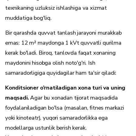
texnikaning uzluksiz ishlashiga va xizmat
muddatiga bog'liq.
Bir qarashda quvvat tanlash jarayoni murakkab
emas: 12 m² maydonga 1 kVt quvvatli qurilma
kerak bo'ladi. Biroq, tanlovda faqat xonaning
maydonini hisobga olish noto'g'ri. Ish
samaradorligiga quyidagilar ham ta'sir qiladi:
Konditsioner o’rnatiladigan xona turi va uning
maqsadi.
Agar bu xonadan tijorat maqsadida
foydalaniladigan bo'lsa (masalan, fitnes markazi
yoki kinoteatr), yuqori samaradorlikka ega
modellarga ustunlik berish kerak.