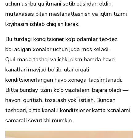
uchun ushbu qurilmani sotib olishdan oldin,
mutaxassis bilan maslahatlashish va iqlim tizimi
loyihasini ishlab chiqish kerak.
Bu turdagi konditsioner ko'p odamlar tez-tez
bo'ladigan xonalar uchun juda mos keladi.
Qurilmada tashqi va ichki qism hamda havo
kanallari mavjud bo'lib, ular orqali
konditsionerlangan havo xonaga taqsimlanadi.
Bitta bunday tizim ko'p vazifalarni bajara oladi —
havoni quritish, tozalash yoki isitish. Bundan
tashqari, bitta kanalli konditsioner katta xonalarni
samarali sovutishi mumkin.