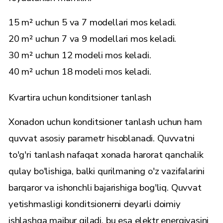
15 m² uchun 5 va 7 modellari mos keladi.
20 m² uchun 7 va 9 modellari mos keladi.
30 m² uchun 12 modeli mos keladi.
40 m² uchun 18 modeli mos keladi.
Kvartira uchun konditsioner tanlash
Xonadon uchun konditsioner tanlash uchun ham
quvvat asosiy parametr hisoblanadi. Quvvatni
to'g'ri tanlash nafaqat xonada harorat qanchalik
qulay bo'lishiga, balki qurilmaning o'z vazifalarini
barqaror va ishonchli bajarishiga bog'liq. Quvvat
yetishmasligi konditsionerni deyarli doimiy
ishlashga majbur qiladi, bu esa elektr energiyasini