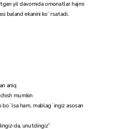
tgan yil davomida omonatlar hajmi
i baland ekanini koʻrsatadi.
an aniq
chish mumkin
boʻlsa ham, mablagʻingiz asosan
ingiz-da, unutdingiz”