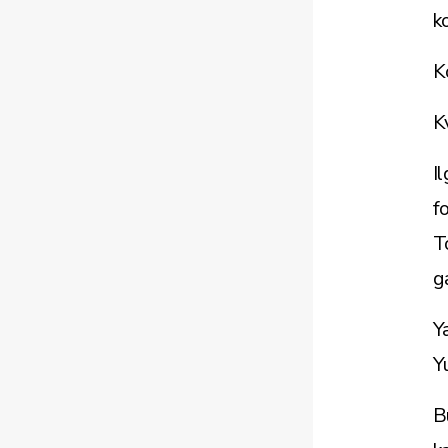
k
K
K
I
f
T
g
Y
Y
B