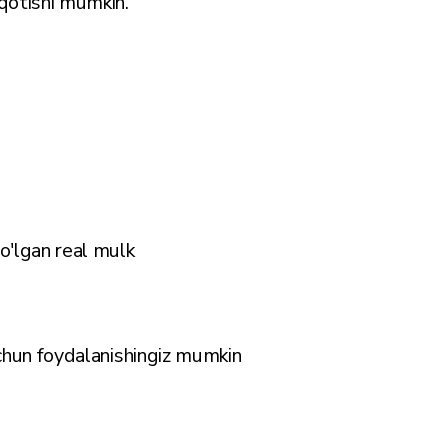
qotishi mumkin.
bo'lgan real mulk
 uchun foydalanishingiz mumkin