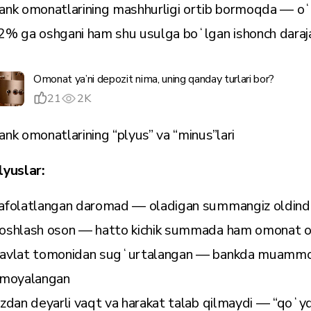
ank omonatlarining mashhurligi ortib bormoqda — oʻ
2% ga oshgani ham shu usulga boʻlgan ishonch darajas
Omonat ya’ni depozit nima, uning qanday turlari bor?
21
2K
ank omonatlarining “plyus” va “minus”lari
lyuslar:
afolatlangan daromad — oladigan summangiz oldind
oshlash oson — hatto kichik summada ham omonat o
avlat tomonidan sugʻurtalangan — bankda muammo 
imoyalangan
izdan deyarli vaqt va harakat talab qilmaydi — “qoʻyd