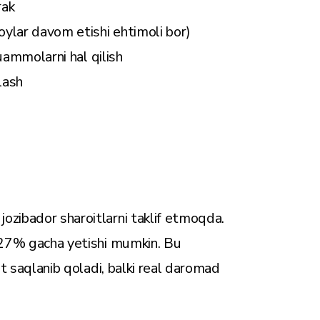
rak
(oylar davom etishi ehtimoli bor)
muammolarni hal qilish
lash
ozibador sharoitlarni taklif etmoqda.
2–27% gacha yetishi mumkin. Bu
at saqlanib qoladi, balki real daromad