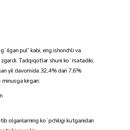
ʻilgan pul” kabi, eng ishonchli va
ʻzgardi. Tadqiqotlar shuni koʻrsatadiki,
tgan yil davomida 32,4% dan 7,6%
 minusga kirgan:
n
tib olganlarning koʻpchiligi kutganidan