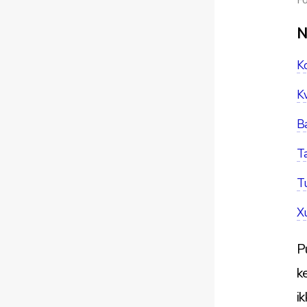
N
Ko
Kv
Ba
Ta
Tu
Xu
P
k
i