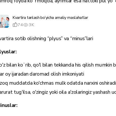
amroq foyda koʻrmoqda, ayrimlar esa hattoki pul yoʻ
Kvartira tanlash bo’yicha amaliy maslahatlar
74
3K
vartira sotib olishning “plyus” va “minus”lari
lyuslar:
o'z bilan koʻrib, qo'l bilan tekkanda his qilish mumkin 
ar oy ijaradan daromad olish imkoniyati
zoq muddatda ko'chmas mulk odatda narxini oshiradi
arurat tug'ilsa, o'zingiz yoki oila a'zolaringiz yashash
inuslar: