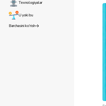
Texnologiyalar
U yoki bu
Barchasini ko'rish
Fo