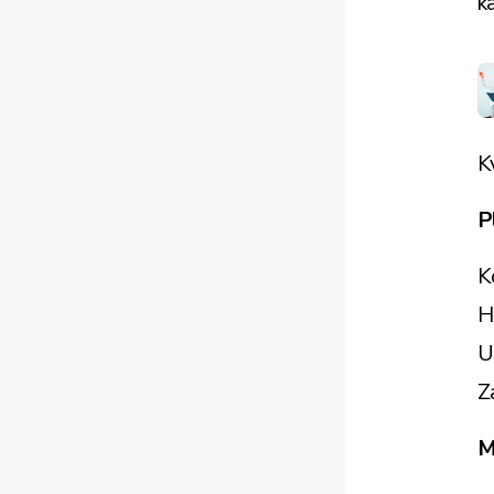
k
K
P
K
H
U
Z
M