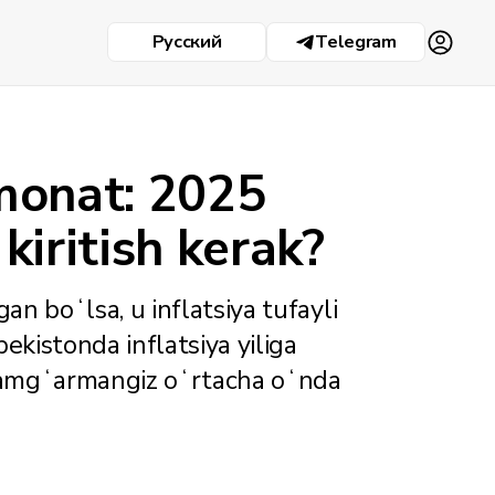
Русский
Telegram
monat: 2025
iritish kerak?
n boʻlsa, u inflatsiya tufayli
kistonda inflatsiya yiliga
jamgʻarmangiz oʻrtacha oʻnda