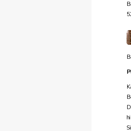
B
5
B
P
K
B
D
h
S