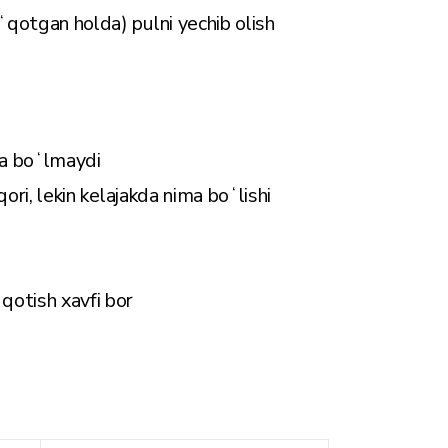
oʻqotgan holda) pulni yechib olish
da boʻlmaydi
qori, lekin kelajakda nima boʻlishi
ʻqotish xavfi bor