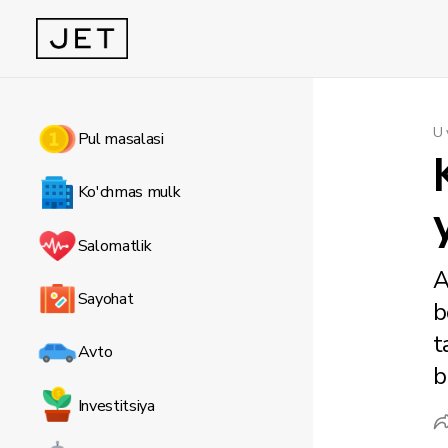
U 
Pul masalasi
Ko'chmas mulk
Salomatlik
A
Sayohat
b
t
Avto
b
Investitsiya