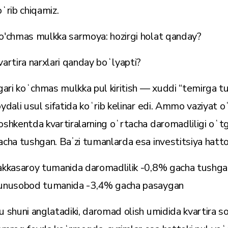
oʻrib chiqamiz.
o'chmas mulkka sarmoya: hozirgi holat qanday?
vartira narxlari qanday boʻlyapti?
lgari koʻchmas mulkka pul kiritish — xuddi “temirga tug
oydali usul sifatida koʻrib kelinar edi. Ammo vaziyat o
oshkentda kvartiralarning oʻrtacha daromadliligi oʻ
acha tushgan. Baʼzi tumanlarda esa investitsiya hatto
akkasaroy tumanida daromadlilik -0,8% gacha tushga
unusobod tumanida -3,4% gacha pasaygan
u shuni anglatadiki, daromad olish umidida kvartira so