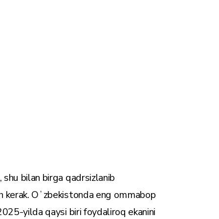
 shu bilan birga qadrsizlanib
lish kerak. Oʻzbekistonda eng ommabop
2025-yilda qaysi biri foydaliroq ekanini