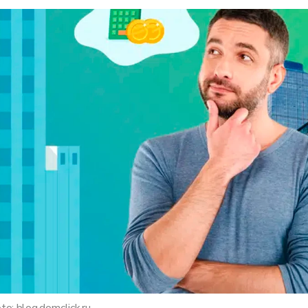
to: blog.domclick.ru