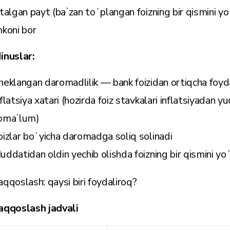
stalgan payt (baʼzan toʻplangan foizning bir qismini y
mkoni bor
inuslar:
heklangan daromadlilik — bank foizidan ortiqcha foy
nflatsiya xatari (hozirda foiz stavkalari inflatsiyadan yu
omaʼlum)
oizlar boʻyicha daromadga soliq solinadi
uddatidan oldin yechib olishda foizning bir qismini yo
aqqoslash: qaysi biri foydaliroq?
aqqoslash jadvali