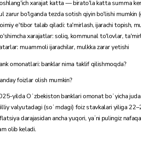
oshlang'ich xarajat katta — birato'la katta summa ke
ul zarur bo'lganda tezda sotish qiyin bo'lishi mumkin 
oimiy e'tibor talab qiladi: ta'mirlash, ijarachi topish, 
o'shimcha xarajatlar: soliq, kommunal to'lovlar, ta'mir
atarlar: muammoli ijarachilar, mulkka zarar yetishi
ank omonatlari: banklar nima taklif qilishmoqda?
anday foizlar olish mumkin?
025-yilda Oʻzbekiston banklari omonat boʻyicha juda j
illiy valyutadagi (soʻmdagi) foiz stavkalari yiliga 2
nflatsiya darajasidan ancha yuqori, yaʼni pulingiz nafaq
am olib keladi.