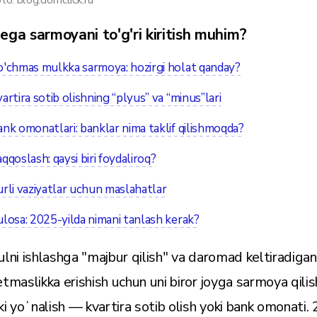
ega sarmoyani to'g'ri kiritish muhim?
'chmas mulkka sarmoya: hozirgi holat qanday?
artira sotib olishning “plyus” va “minus”lari
nk omonatlari: banklar nima taklif qilishmoqda?
qqoslash: qaysi biri foydaliroq?
rli vaziyatlar uchun maslahatlar
losa: 2025-yilda nimani tanlash kerak?
ulni ishlashga "majbur qilish" va daromad keltiradigan,
etmaslikka erishish uchun uni biror joyga sarmoya qi
kki yoʻnalish — kvartira sotib olish yoki bank omonati. 