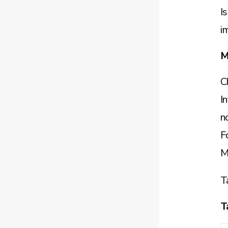
I
i
M
C
I
n
F
M
T
T