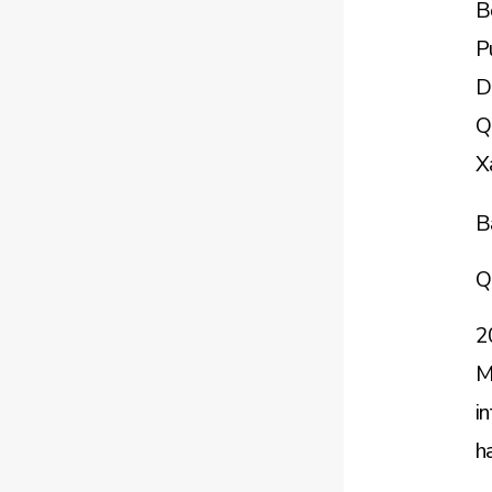
B
P
D
Q
X
B
Q
2
M
i
h