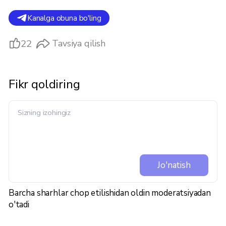
Kanalga obuna bo'ling
22
Tavsiya qilish
Fikr qoldiring
Jo'natish
Barcha sharhlar chop etilishidan oldin moderatsiyadan
o'tadi