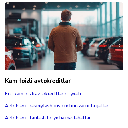
Kam foizli avtokreditlar
Eng kam foizli avtokreditlar ro'yxati
Avtokredit rasmiylashtirish uchun zarur hujjatlar
Avtokredit tanlash bo'yicha maslahatlar