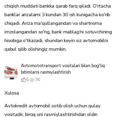
chiqish muddati bankka qarab farq qiladi. O'rtacha
banklar arizalarni 3 kundan 30 ish kunigacha ko'rib
chiqadi. Ariza ma'qullangandan va shartnoma
imzolangandan so'ng, bank mablag'ni sotuvchining
hisobiga o'tkazadi, shundan keyin siz avtomobilni
qabul qilib olishingiz mumkin.
Avtomototransport vositalari bilan bog'liq
bitimlarni rasmiylashtirish
5
7K
Xulosa
Avtokredit avtomobil sotib olish uchun qulay
vositadir, biroq uni rasmiylashtirishdan oldin