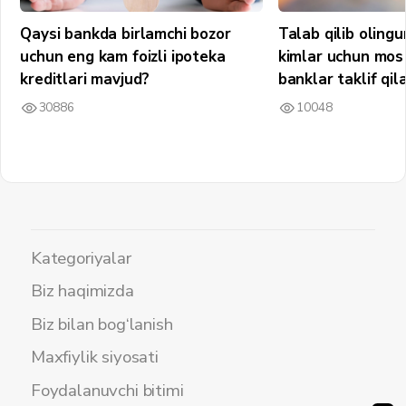
Qaysi bankda birlamchi bozor
Talab qilib olin
uchun eng kam foizli ipoteka
kimlar uchun mos 
kreditlari mavjud?
banklar taklif qil
30886
10048
Kategoriyalar
Biz haqimizda
Biz bilan bog‘lanish
Maxfiylik siyosati
Foydalanuvchi bitimi