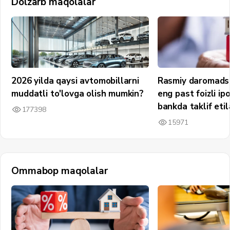
Dolzarb maqolalar
2026 yilda qaysi avtomobillarni
Rasmiy daromadsi
muddatli to'lovga olish mumkin?
eng past foizli ip
bankda taklif etil
177398
15971
Ommabop maqolalar