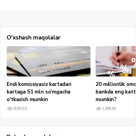
O'xshash maqolalar
Endi komissiyasiz kartadan
20 millionlik om
kartaga 51 mln so'mgacha
bankda eng katt
o'tkazish mumkin
mumkin?
309516
128656