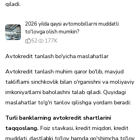
qiladi.
2026 yilda qaysi avtomobillarni muddatli
to'lovga olish mumkin?
52
177K
Avtokredit tanlash bo'yicha maslahatlar
Avtokredit tanlash muhim qaror bo'lib, mavjud
takliflarni sinchkovlik bilan o'rganishni va moliyaviy
imkoniyatlarni baholashni talab qiladi. Quyidagi
maslahatlar to'g'ri tanlov qilishga yordam beradi:
Turli banklarning avtokredit shartlarini
taqqoslang.
Foiz stavkasi, kredit miqdori, kredit
muddati, dastlabki to'lov hamda qo'shimcha to'lov