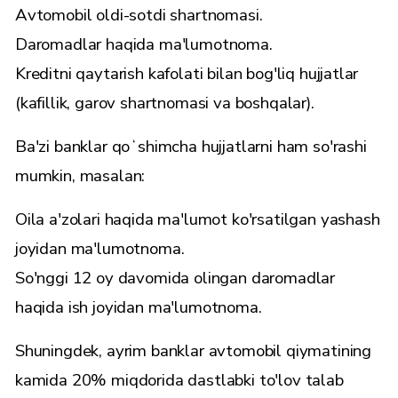
Avtomobil oldi-sotdi shartnomasi.
Daromadlar haqida ma'lumotnoma.
Kreditni qaytarish kafolati bilan bog'liq hujjatlar
(kafillik, garov shartnomasi va boshqalar).
Ba'zi banklar qoʻshimcha hujjatlarni ham so'rashi
mumkin, masalan:
Oila a'zolari haqida ma'lumot ko'rsatilgan yashash
joyidan ma'lumotnoma.
So'nggi 12 oy davomida olingan daromadlar
haqida ish joyidan ma'lumotnoma.
Shuningdek, ayrim banklar avtomobil qiymatining
kamida 20% miqdorida dastlabki to'lov talab