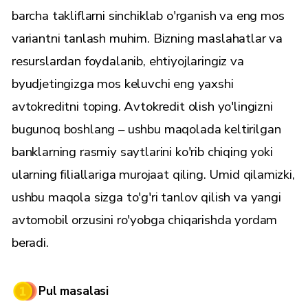
barcha takliflarni sinchiklab o'rganish va eng mos
variantni tanlash muhim. Bizning maslahatlar va
resurslardan foydalanib, ehtiyojlaringiz va
byudjetingizga mos keluvchi eng yaxshi
avtokreditni toping. Avtokredit olish yo'lingizni
bugunoq boshlang – ushbu maqolada keltirilgan
banklarning rasmiy saytlarini ko'rib chiqing yoki
ularning filiallariga murojaat qiling. Umid qilamizki,
ushbu maqola sizga to'g'ri tanlov qilish va yangi
avtomobil orzusini ro'yobga chiqarishda yordam
beradi.
Pul masalasi