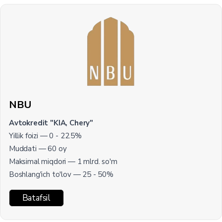
NBU
Avtokredit "KIA, Chery"
Yillik foizi — 0 - 22.5%
Muddati — 60 oy
Maksimal miqdori — 1 mlrd. so'm
Boshlang'ich to'lov — 25 - 50%
Batafsil