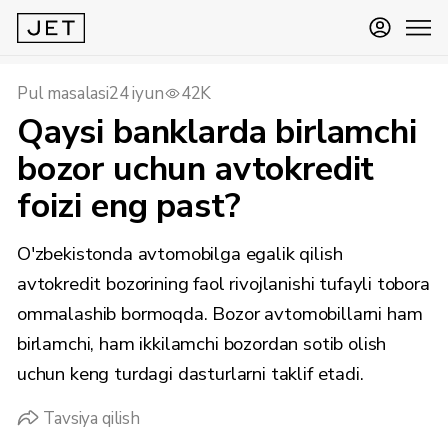
Pul masalasi
24 iyun
42K
Qaysi banklarda birlamchi
bozor uchun avtokredit
foizi eng past?
O'zbekistonda avtomobilga egalik qilish
avtokredit bozorining faol rivojlanishi tufayli tobora
ommalashib bormoqda. Bozor avtomobillarni ham
birlamchi, ham ikkilamchi bozordan sotib olish
uchun keng turdagi dasturlarni taklif etadi.
Tavsiya qilish