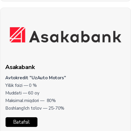
Asakabank
Avtokredit "UzAuto Motors"
Yillik foizi — 0 %
Muddati — 60 oy
Maksimal miqdori — 80%
Boshlang'ich to‘lov — 25-70%
Batafsil