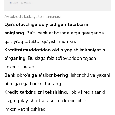
Avtokredit kalkulyatori namunasi.
Qarz oluvchiga qo'yiladigan talablarni
aniqlang.
Ba'zi banklar boshqalarga qaraganda
qat'iyroq talablar qo'yishi mumkin.
Kreditni muddatidan oldin yopish imkoniyatini
o'rganing.
Bu sizga foiz to'lovlaridan tejash
imkonini beradi.
Bank obro'siga e'tibor bering.
Ishonchli va yaxshi
obro'ga ega bankni tanlang.
Kredit tarixingizni tekshiring.
Ijobiy kredit tarixi
sizga qulay shartlar asosida kredit olish
imkoniyatini oshiradi.