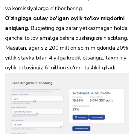
va komissiyalarga e'tibor bering.
O'zingizga qulay bo'lgan oylik to'lov miqdorini
aniqlang.
Budjetingizga zarar yetkazmagan holda
qancha to'lov amalga oshira olishingizni hisoblang.
Masalan, agar siz 200 million so'm miqdorida 20%
yillik stavka bilan 4 yilga kredit olsangiz, taxminiy
oylik to'lovingiz 6 million so'mni tashkil qiladi.