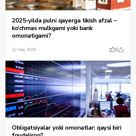
2025-yilda pulni qayerga tikish afzal –
ko‘chmas mulkgami yoki bank
omonatigami?
8
22 may 2025
Obligatsiyalar yoki omonatlar: qaysi biri
foydaliroq?