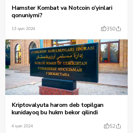
Hamster Kombat va Notcoin o’yinlari
qonuniymi?
350
13 iyun 2024
Kriptovalyuta harom deb topilgan
kunidayoq bu hukm bekor qilindi
52
4 iyun 2024