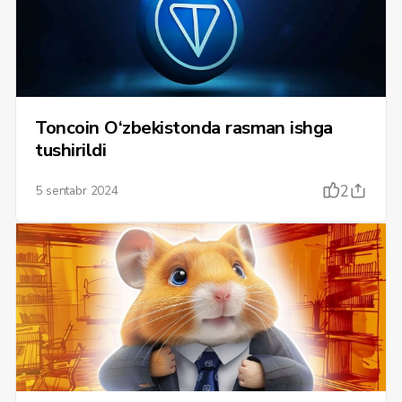
Toncoin O‘zbekistonda rasman ishga
tushirildi
2
5 sentabr 2024