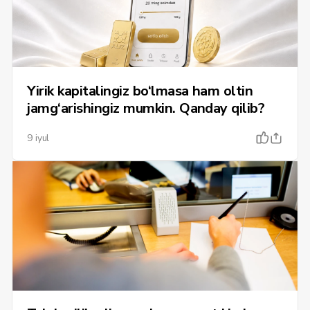
Yirik kapitalingiz bo‘lmasa ham oltin
jamg‘arishingiz mumkin. Qanday qilib?
9 iyul