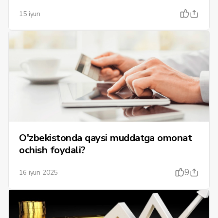
15 iyun
O'zbekistonda qaysi muddatga omonat
ochish foydali?
9
16 iyun 2025