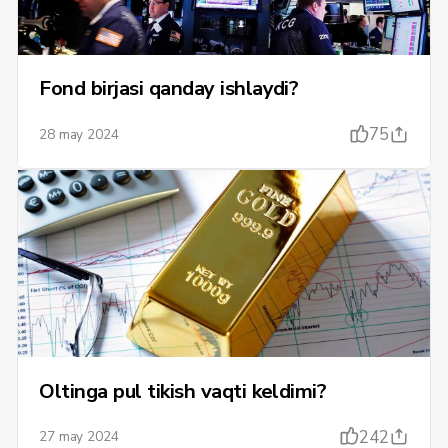
Fond birjasi qanday ishlaydi?
75
28 may 2024
Oltinga pul tikish vaqti keldimi?
242
27 may 2024