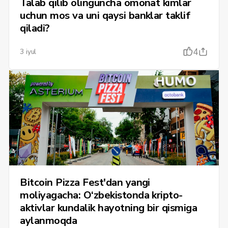
Talab qilib olinguncha omonat kimlar
uchun mos va uni qaysi banklar taklif
qiladi?
4
3 iyul
Bitcoin Pizza Fest'dan yangi
moliyagacha: O‘zbekistonda kripto-
aktivlar kundalik hayotning bir qismiga
aylanmoqda