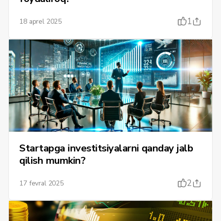
1
18 aprel 2025
Startapga investitsiyalarni qanday jalb
qilish mumkin?
2
17 fevral 2025