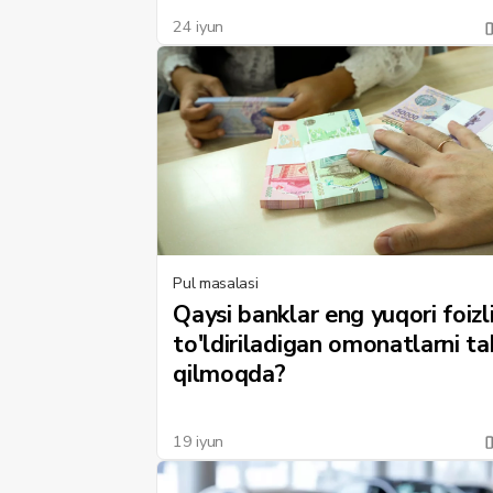
24 iyun
Pul masalasi
Qaysi banklar eng yuqori foizl
to'ldiriladigan omonatlarni tak
qilmoqda?
19 iyun