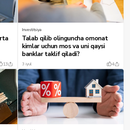
Investitsiya
rta
Talab qilib olinguncha omonat
kimlar uchun mos va uni qaysi
banklar taklif qiladi?
13
4
3 iyul