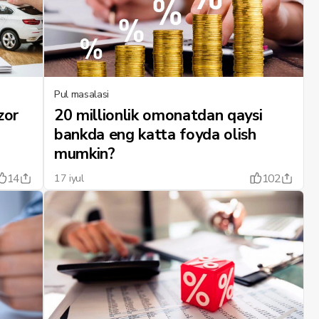
Pul masalasi
zor
20 millionlik omonatdan qaysi
bankda eng katta foyda olish
mumkin?
14
102
17 iyul