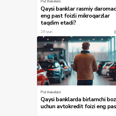
Pul masalasi
Qaysi banklar rasmiy daromad
eng past foizli mikroqarzlar
taqdim etadi?
29 iyun
Pul masalasi
Qaysi banklarda birlamchi bo
uchun avtokredit foizi eng pa