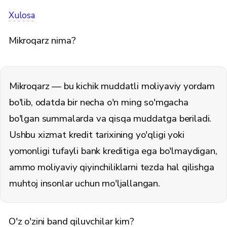
Xulosa
Mikroqarz nima?
Mikroqarz — bu kichik muddatli moliyaviy yordam
bo'lib, odatda bir necha o'n ming so'mgacha
bo'lgan summalarda va qisqa muddatga beriladi.
Ushbu xizmat kredit tarixining yo'qligi yoki
yomonligi tufayli bank kreditiga ega bo'lmaydigan,
ammo moliyaviy qiyinchiliklarni tezda hal qilishga
muhtoj insonlar uchun mo'ljallangan.
O'z o'zini band qiluvchilar kim?