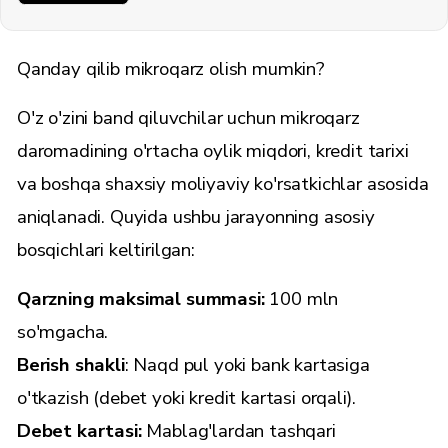
Qanday qilib mikroqarz olish mumkin?
O'z o'zini band qiluvchilar uchun mikroqarz
daromadining o'rtacha oylik miqdori, kredit tarixi
va boshqa shaxsiy moliyaviy ko'rsatkichlar asosida
aniqlanadi. Quyida ushbu jarayonning asosiy
bosqichlari keltirilgan:
Qarzning maksimal summasi:
100 mln
so'mgacha.
Berish shakli
: Naqd pul yoki bank kartasiga
o'tkazish (debet yoki kredit kartasi orqali).
Debet kartasi:
Mablag'lardan tashqari