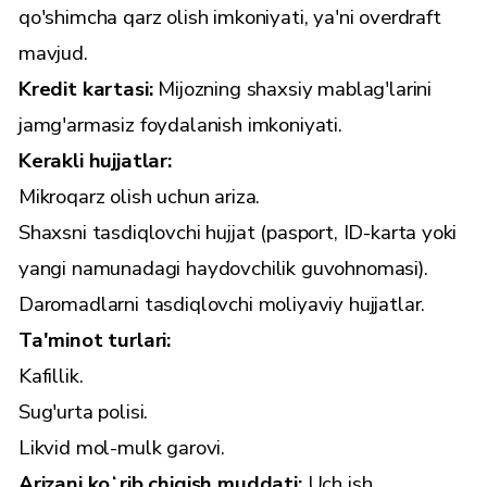
qo'shimcha qarz olish imkoniyati, ya'ni overdraft
mavjud.
Kredit kartasi:
Mijozning shaxsiy mablag'larini
jamg'armasiz foydalanish imkoniyati.
Kerakli hujjatlar:
Mikroqarz olish uchun ariza.
Shaxsni tasdiqlovchi hujjat (pasport, ID-karta yoki
yangi namunadagi haydovchilik guvohnomasi).
Daromadlarni tasdiqlovchi moliyaviy hujjatlar.
Ta'minot turlari:
Kafillik.
Sug'urta polisi.
Likvid mol-mulk garovi.
Arizani koʻrib chiqish muddati:
Uch ish