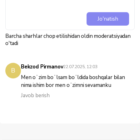
Jo'natish
Barcha sharhlar chop etilishidan oldin moderatsiyadan
o'tadi
Bekzod Pirmanov
22.07.2025, 12:03
B
Men oʻzim boʻlsam boʻldida boshqalar bilan
nima ishim bor men oʻzimni sevamanku
Javob berish