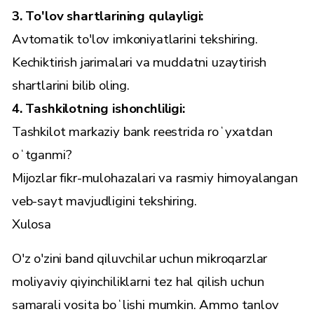
3. To'lov shartlarining qulayligi:
Avtomatik to'lov imkoniyatlarini tekshiring.
Kechiktirish jarimalari va muddatni uzaytirish
shartlarini bilib oling.
4. Tashkilotning ishonchliligi:
Tashkilot markaziy bank reestrida roʻyxatdan
oʻtganmi?
Mijozlar fikr-mulohazalari va rasmiy himoyalangan
veb-sayt mavjudligini tekshiring.
Xulosa
O'z o'zini band qiluvchilar uchun mikroqarzlar
moliyaviy qiyinchiliklarni tez hal qilish uchun
samarali vosita boʻlishi mumkin. Ammo tanlov