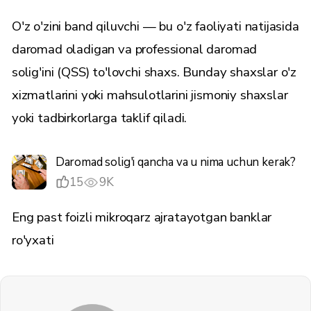
O'z o'zini band qiluvchi — bu o'z faoliyati natijasida
daromad oladigan va professional daromad
solig'ini (QSS) to'lovchi shaxs. Bunday shaxslar o'z
xizmatlarini yoki mahsulotlarini jismoniy shaxslar
yoki tadbirkorlarga taklif qiladi.
Daromad solig'i qancha va u nima uchun kerak?
15
9K
Eng past foizli mikroqarz ajratayotgan banklar
ro'yxati