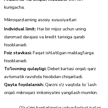
kunigacha.
Mikroqarzlarning asosiy xususiyatlari
Individual limit:
Har bir mijoz uchun uning
daromad darajasi va kredit tarixiga qarab
hisoblanadi.
Foiz stavkasi:
Faqat ishlatilgan mablag'larga
hisoblanadi.
To'lovning qulayligi:
Debet kartasi orqali qarz
avtomatik ravishda hisobdan chiqariladi.
Qayta foydalanish:
Qarzni o'z vaqtida toʻlash
orqali mikroqarz imkoniyatini yangilash mumkin.
O'z o'zini band qilganlar uchun faoliyat turlari