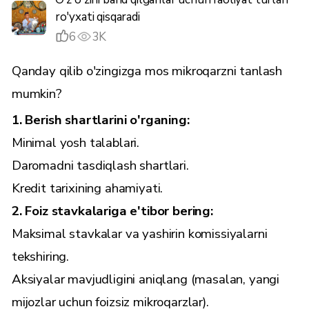
ro'yxati qisqaradi
6
3K
Qanday qilib o'zingizga mos mikroqarzni tanlash
mumkin?
1. Berish shartlarini o'rganing:
Minimal yosh talablari.
Daromadni tasdiqlash shartlari.
Kredit tarixining ahamiyati.
2. Foiz stavkalariga e'tibor bering:
Maksimal stavkalar va yashirin komissiyalarni
tekshiring.
Aksiyalar mavjudligini aniqlang (masalan, yangi
mijozlar uchun foizsiz mikroqarzlar).