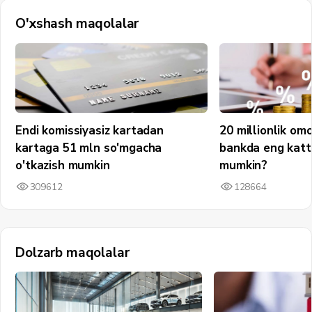
O'xshash maqolalar
Endi komissiyasiz kartadan
20 millionlik om
kartaga 51 mln so'mgacha
bankda eng katt
o'tkazish mumkin
mumkin?
309612
128664
Dolzarb maqolalar