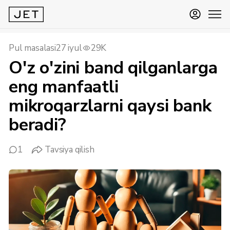
Pul masalasi
27 iyul
29K
O'z o'zini band qilganlarga
eng manfaatli
mikroqarzlarni qaysi bank
beradi?
1
Tavsiya qilish