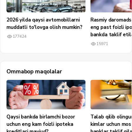
2026 yilda qaysi avtomobillarni
Rasmiy daromadsi
muddatli to'lovga olish mumkin?
eng past foizli ip
bankda taklif etil
177424
15971
Ommabop maqolalar
Qaysi bankda birlamchi bozor
Talab qilib olin
uchun eng kam foizli ipoteka
kimlar uchun mos 
kreditlari mavjud?
banklar taklif qil