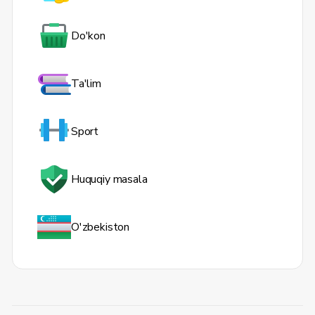
Do'kon
Ta'lim
Sport
Huquqiy masala
O'zbekiston