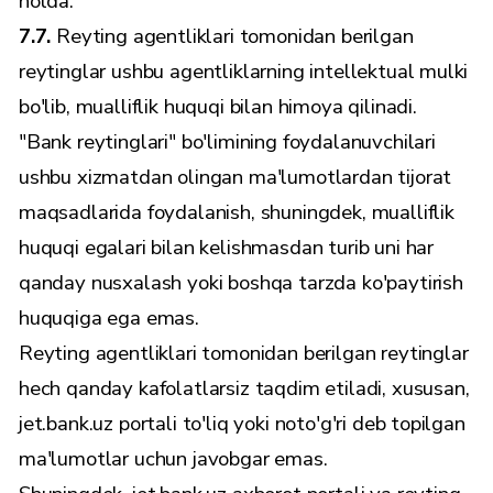
holda.
7.7.
Reyting agentliklari tomonidan berilgan
reytinglar ushbu agentliklarning intellektual mulki
bo'lib, mualliflik huquqi bilan himoya qilinadi.
"Bank reytinglari" bo'limining foydalanuvchilari
ushbu xizmatdan olingan ma'lumotlardan tijorat
maqsadlarida foydalanish, shuningdek, mualliflik
huquqi egalari bilan kelishmasdan turib uni har
qanday nusxalash yoki boshqa tarzda ko'paytirish
huquqiga ega emas.
Reyting agentliklari tomonidan berilgan reytinglar
hech qanday kafolatlarsiz taqdim etiladi, xususan,
jet.bank.uz portali to'liq yoki noto'g'ri deb topilgan
ma'lumotlar uchun javobgar emas.