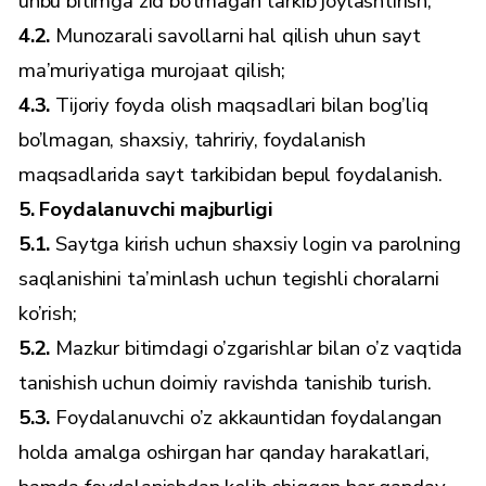
uhbu bitimga zid bo’lmagan tarkib joylashtirish;
4.2.
Munozarali savollarni hal qilish uhun sayt
ma’muriyatiga murojaat qilish;
4.3.
Tijoriy foyda olish maqsadlari bilan bog’liq
bo’lmagan, shaxsiy, tahririy, foydalanish
maqsadlarida sayt tarkibidan bepul foydalanish.
5. Foydalanuvchi majburligi
5.1.
Saytga kirish uchun shaxsiy login va parolning
saqlanishini ta’minlash uchun tegishli choralarni
ko’rish;
5.2.
Mazkur bitimdagi o’zgarishlar bilan o’z vaqtida
tanishish uchun doimiy ravishda tanishib turish.
5.3.
Foydalanuvchi o’z akkauntidan foydalangan
holda amalga oshirgan har qanday harakatlari,