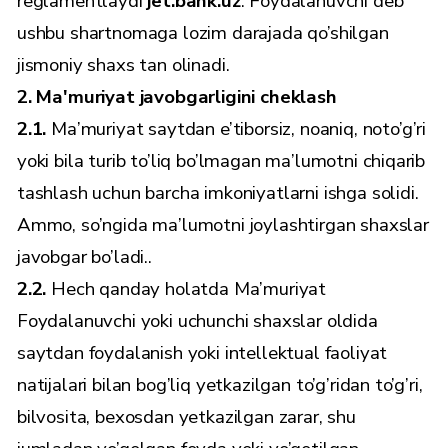
reglamentlaydi
jet.bank.uz
. Foydalanuvchi deb
ushbu shartnomaga lozim darajada qo’shilgan
jismoniy shaxs tan olinadi.
2. Ma'muriyat javobgarligini cheklash
2.1.
Ma’muriyat saytdan e’tiborsiz, noaniq, noto’g’ri
yoki bila turib to’liq bo’lmagan ma’lumotni chiqarib
tashlash uchun barcha imkoniyatlarni ishga solidi.
Ammo, so’ngida ma’lumotni joylashtirgan shaxslar
javobgar bo’ladi..
2.2.
Hech qanday holatda Ma’muriyat
Foydalanuvchi yoki uchunchi shaxslar oldida
saytdan foydalanish yoki intellektual faoliyat
natijalari bilan bog’liq yetkazilgan to’g’ridan to’g’ri,
bilvosita, bexosdan yetkazilgan zarar, shu