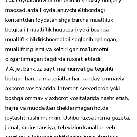
7.3.
Foydalanuvchi tomonidan shaxsiy notijoriy
maqsadlarda Foydalanuvchi e’tiboridagi
kontentdan foydalanishga barcha mualliflik
belgilari (mualliflik huquqlari) yoki boshqa
mualliflik bildirishnomalari saqlanib qolingan,
muallifning ismi va keltirilgan ma’lumotni
o'zgartirmagan taqdirda ruxsat etiladi.
7.4.
jet.bank.uz sayti ma'muriyatiga tegishli
bo'lgan barcha materiallar har qanday ommaviy
axborot vositalarida, Internet-serverlarda yoki
boshqa ommaviy axborot vositalarida nashr etish,
hajmi va muddatlari cheklanmagan holda
joylashtirilishi mumkin. Ushbu ruxsatnoma gazeta,
jurnal, radiostansiya, televizion kanallar, veb-