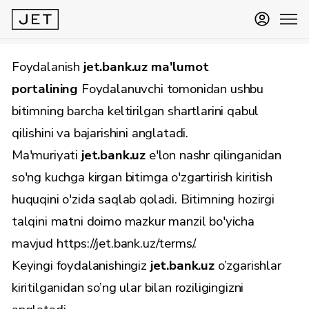
Foydalanish
jet.bank.uz ma'lumot
portalining
Foydalanuvchi tomonidan ushbu
bitimning barcha keltirilgan shartlarini qabul
qilishini va bajarishini anglatadi.
Ma'muriyati
jet.bank.uz
e'lon nashr qilinganidan
so'ng kuchga kirgan bitimga o'zgartirish kiritish
huquqini o'zida saqlab qoladi. Bitimning hozirgi
talqini matni doimo mazkur manzil bo'yicha
mavjud https://jet.bank.uz/terms/.
Keyingi foydalanishingiz
jet.bank.uz
o’zgarishlar
kiritilganidan so’ng ular bilan roziligingizni