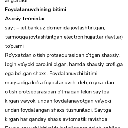
anglatadi
Foydalanuvchining bitimi
Asosiy terminlar
sayt – jet.bank.uz domenida joylashtirilgan,
tarmoqqa joylashtirilgan electron hujjatlar (fayllar)
to’plami
Ro’yxatdan o’tish protsedurasidan o’tgan shaxsiy,
login va\yoki parolini olgan, hamda shaxsiy profilga
ega bo’lgan shaxs. Foydalanuvchi bitimi
maqsadiga ko’ra foydalanuvchi deb, ro’yxatdan
o’tish protsedurasidan o’tmagan lekin saytga
kirgan va\yoki undan foydalanayotgan va\yoki
undan foydalangan shaxs tushuniladi. Saytga
kirgan har qanday shaxs avtomatik ravishda