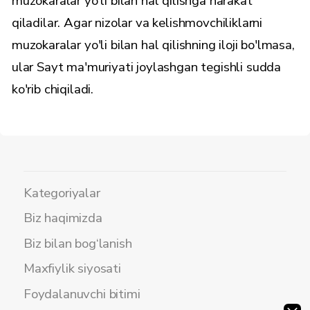
muzokaralar yo'li bilan hal qilishga harakat
qiladilar. Agar nizolar va kelishmovchiliklarni
muzokaralar yo'li bilan hal qilishning iloji bo'lmasa,
ular Sayt ma'muriyati joylashgan tegishli sudda
ko'rib chiqiladi.
Kategoriyalar
Biz haqimizda
Biz bilan bog‘lanish
Maxfiylik siyosati
Foydalanuvchi bitimi