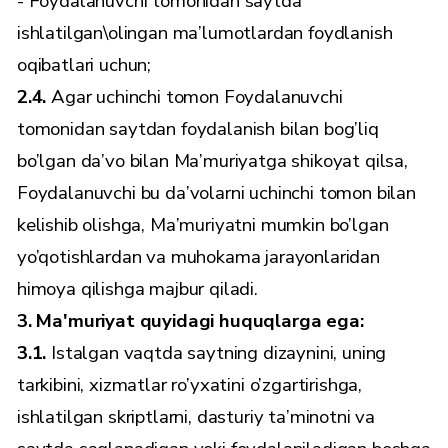
- Foydalanuvchi tomonidan saytda
ishlatilgan\olingan ma’lumotlardan foydlanish
oqibatlari uchun;
2.4.
Agar uchinchi tomon Foydalanuvchi
tomonidan saytdan foydalanish bilan bog’liq
bo’lgan da’vo bilan Ma’muriyatga shikoyat qilsa,
Foydalanuvchi bu da’volarni uchinchi tomon bilan
kelishib olishga, Ma’muriyatni mumkin bo’lgan
yo’qotishlardan va muhokama jarayonlaridan
himoya qilishga majbur qiladi.
3. Ma'muriyat quyidagi huquqlarga ega:
3.1.
Istalgan vaqtda saytning dizaynini, uning
tarkibini, xizmatlar ro’yxatini o’zgartirishga,
ishlatilgan skriptlarni, dasturiy ta’minotni va