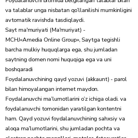
Foydalanuvchi bitimida belgilangan talablar bilan
va talablar unga nisbatan qo’llanilishi mumkinligini
avtomatik ravishda tasdiqlaydi.
Sayt ma'muriyati (Ma'muriyat) -
MCHJ«Amedia Online Group», Saytga tegishli
barcha mulkiy huquqlarga ega, shu jumladan
saytning domen nomi huquqiga ega va uni
boshqaradi
Foydalanuvchining qayd yozuvi (akkaunt) - parol
bilan himoyalangan internet maydon.
Foydalanuvchi ma’lumotlarini o’z ichiga oladi. va
foydalanuvchi tomonidan yaratilgan kontentni
ham. Qayd yozuvi foydalanuvchining sahxsiy va
aloqa ma’lumotlarini, shu jumladan pochta va