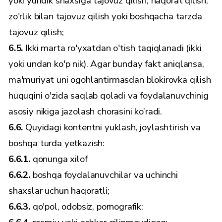
yoki yuridik shaxsiga tajovuz qilish, haqorat qilish,
zo'rlik bilan tajovuz qilish yoki boshqacha tarzda
tajovuz qilish;
6.5.
Ikki marta ro'yxatdan o'tish taqiqlanadi (ikki
yoki undan ko'p nik). Agar bunday fakt aniqlansa,
ma'muriyat uni ogohlantirmasdan blokirovka qilish
huquqini o'zida saqlab qoladi va foydalanuvchinig
asosiy nikiga jazolash chorasini ko’radi.
6.6.
Quyidagi kontentni yuklash, joylashtirish va
boshqa turda yetkazish:
6.6.1.
qonunga xilof
6.6.2.
boshqa foydalanuvchilar va uchinchi
shaxslar uchun haqoratli;
6.6.3.
qo'pol, odobsiz, pornografik;