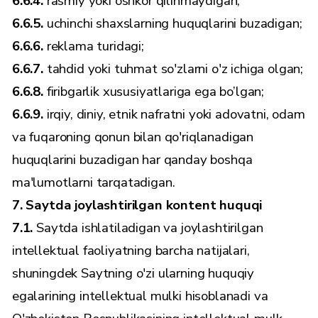
6.6.4.
rasmiy yoki oshkor qilinmaydigan;
6.6.5.
uchinchi shaxslarning huquqlarini buzadigan;
6.6.6.
reklama turidagi;
6.6.7.
tahdid yoki tuhmat so'zlarni o'z ichiga olgan;
6.6.8.
firibgarlik xususiyatlariga ega bo’lgan;
6.6.9.
irqiy, diniy, etnik nafratni yoki adovatni, odam
va fuqaroning qonun bilan qo'riqlanadigan
huquqlarini buzadigan har qanday boshqa
ma'lumotlarni tarqatadigan.
7. Saytda joylashtirilgan kontent huquqi
7.1.
Saytda ishlatiladigan va joylashtirilgan
intellektual faoliyatning barcha natijalari,
shuningdek Saytning o'zi ularning huquqiy
egalarining intellektual mulki hisoblanadi va