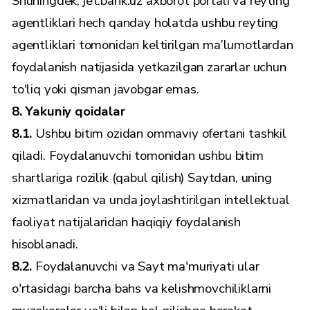
Shuningdek, jet.bank.uz axborot portali va reyting
agentliklari hech qanday holatda ushbu reyting
agentliklari tomonidan keltirilgan ma’lumotlardan
foydalanish natijasida yetkazilgan zararlar uchun
to'liq yoki qisman javobgar emas.
8. Yakuniy qoidalar
8.1.
Ushbu bitim ozidan ommaviy ofertani tashkil
qiladi. Foydalanuvchi tomonidan ushbu bitim
shartlariga rozilik (qabul qilish) Saytdan, uning
xizmatlaridan va unda joylashtirilgan intellektual
faoliyat natijalaridan haqiqiy foydalanish
hisoblanadi.
8.2.
Foydalanuvchi va Sayt ma'muriyati ular
o'rtasidagi barcha bahs va kelishmovchiliklarni