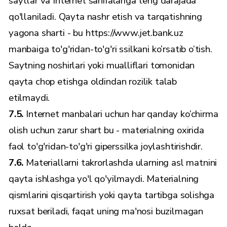
saytlar va Internet sahifalariga teng darajada
qo'llaniladi. Qayta nashr etish va tarqatishning
yagona sharti - bu https://www.jet.bank.uz
manbaiga to'g'ridan-to'g'ri ssilkani ko’rsatib o’tish.
Saytning noshirlari yoki mualliflari tomonidan
qayta chop etishga oldindan rozilik talab
etilmaydi.
7.5.
Internet manbalari uchun har qanday ko’chirma
olish uchun zarur shart bu - materialning oxirida
faol to'g'ridan-to'g'ri giperssilka joylashtirishdir.
7.6.
Materiallarni takrorlashda ularning asl matnini
qayta ishlashga yo'l qo'yilmaydi. Materialning
qismlarini qisqartirish yoki qayta tartibga solishga
ruxsat beriladi, faqat uning ma'nosi buzilmagan