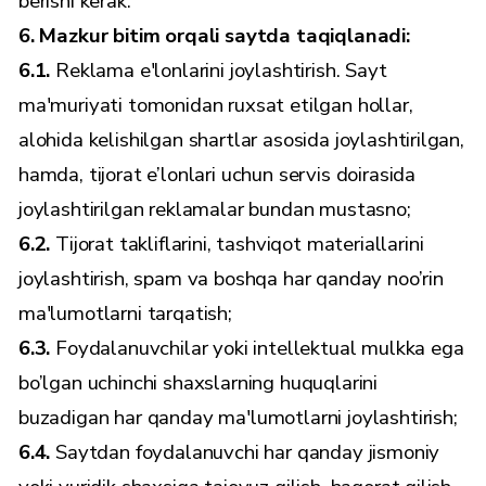
berishi kerak.
6. Mazkur bitim orqali saytda taqiqlanadi:
6.1.
Reklama e'lonlarini joylashtirish. Sayt
ma'muriyati tomonidan ruxsat etilgan hollar,
alohida kelishilgan shartlar asosida joylashtirilgan,
hamda, tijorat e’lonlari uchun servis doirasida
joylashtirilgan reklamalar bundan mustasno;
6.2.
Tijorat takliflarini, tashviqot materiallarini
joylashtirish, spam va boshqa har qanday noo’rin
ma'lumotlarni tarqatish;
6.3.
Foydalanuvchilar yoki intellektual mulkka ega
bo’lgan uchinchi shaxslarning huquqlarini
buzadigan har qanday ma'lumotlarni joylashtirish;
6.4.
Saytdan foydalanuvchi har qanday jismoniy