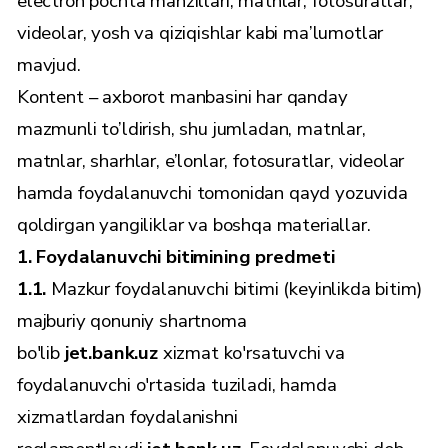
electron pochta manzillari, matnlar, fotosuratlar,
videolar, yosh va qiziqishlar kabi ma’lumotlar
mavjud.
Kontent – axborot manbasini har qanday
mazmunli to’ldirish, shu jumladan, matnlar,
matnlar, sharhlar, e’lonlar, fotosuratlar, videolar
hamda foydalanuvchi tomonidan qayd yozuvida
qoldirgan yangiliklar va boshqa materiallar.
1. Foydalanuvchi bitimining predmeti
1.1.
Mazkur foydalanuvchi bitimi (keyinlikda bitim)
majburiy qonuniy shartnoma
bo'lib
jet.bank.uz
xizmat ko'rsatuvchi va
foydalanuvchi o'rtasida tuziladi, hamda
xizmatlardan foydalanishni