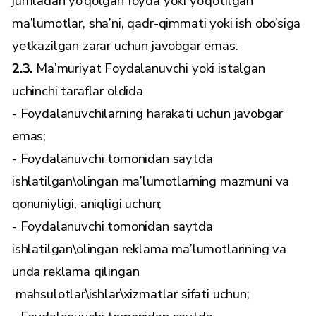
jumladan yo’qolgan foyda yoki yo’qotilgan
ma’lumotlar, sha’ni, qadr-qimmati yoki ish obo’siga
yetkazilgan zarar uchun javobgar emas.
2.3.
Ma’muriyat Foydalanuvchi yoki istalgan
uchinchi taraflar oldida
- Foydalanuvchilarning harakati uchun javobgar
emas;
- Foydalanuvchi tomonidan saytda
ishlatilgan\olingan ma’lumotlarning mazmuni va
qonuniyligi, aniqligi uchun;
- Foydalanuvchi tomonidan saytda
ishlatilgan\olingan reklama ma’lumotlarining va
unda reklama qilingan
mahsulotlar\ishlar\xizmatlar sifati uchun;