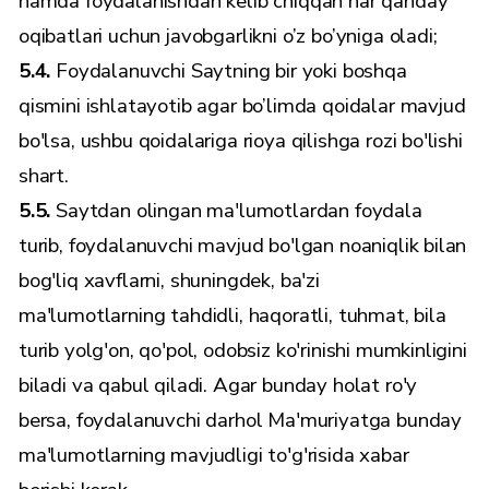
hamda foydalanishdan kelib chiqqan har qanday
oqibatlari uchun javobgarlikni o’z bo’yniga oladi;
5.4.
Foydalanuvchi Saytning bir yoki boshqa
qismini ishlatayotib agar bo’limda qoidalar mavjud
bo'lsa, ushbu qoidalariga rioya qilishga rozi bo'lishi
shart.
5.5.
Saytdan olingan ma'lumotlardan foydala
turib, foydalanuvchi mavjud bo'lgan noaniqlik bilan
bog'liq xavflarni, shuningdek, ba'zi
ma'lumotlarning tahdidli, haqoratli, tuhmat, bila
turib yolg'on, qo'pol, odobsiz ko'rinishi mumkinligini
biladi va qabul qiladi. Agar bunday holat ro'y
bersa, foydalanuvchi darhol Ma'muriyatga bunday
ma'lumotlarning mavjudligi to'g'risida xabar