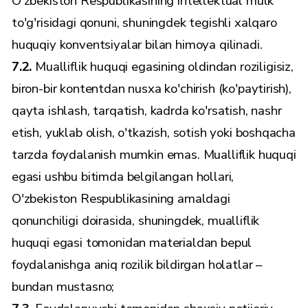
O'zbekiston Respublikasining intellektual mulk
to'g'risidagi qonuni, shuningdek tegishli xalqaro
huquqiy konventsiyalar bilan himoya qilinadi.
7.2.
Mualliflik huquqi egasining oldindan roziligisiz,
biron-bir kontentdan nusxa ko'chirish (ko'paytirish),
qayta ishlash, tarqatish, kadrda ko'rsatish, nashr
etish, yuklab olish, o'tkazish, sotish yoki boshqacha
tarzda foydalanish mumkin emas. Mualliflik huquqi
egasi ushbu bitimda belgilangan hollari,
O'zbekiston Respublikasining amaldagi
qonunchiligi doirasida, shuningdek, mualliflik
huquqi egasi tomonidan materialdan bepul
foydalanishga aniq rozilik bildirgan holatlar –
bundan mustasno;