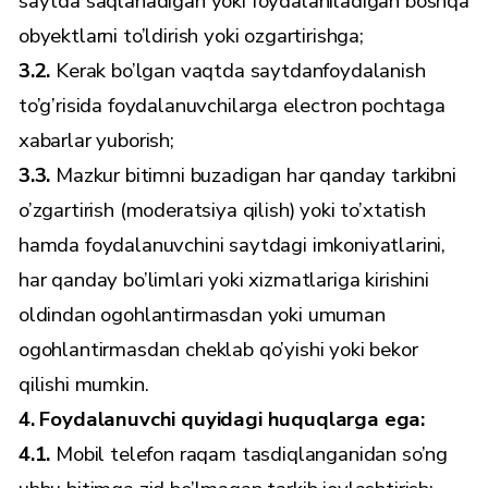
saytda saqlanadigan yoki foydalaniladigan boshqa
obyektlarni to’ldirish yoki ozgartirishga;
3.2.
Kerak bo’lgan vaqtda saytdanfoydalanish
to’g’risida foydalanuvchilarga electron pochtaga
xabarlar yuborish;
3.3.
Mazkur bitimni buzadigan har qanday tarkibni
o’zgartirish (moderatsiya qilish) yoki to’xtatish
hamda foydalanuvchini saytdagi imkoniyatlarini,
har qanday bo’limlari yoki xizmatlariga kirishini
oldindan ogohlantirmasdan yoki umuman
ogohlantirmasdan cheklab qo’yishi yoki bekor
qilishi mumkin.
4. Foydalanuvchi quyidagi huquqlarga ega:
4.1.
Mobil telefon raqam tasdiqlanganidan so’ng