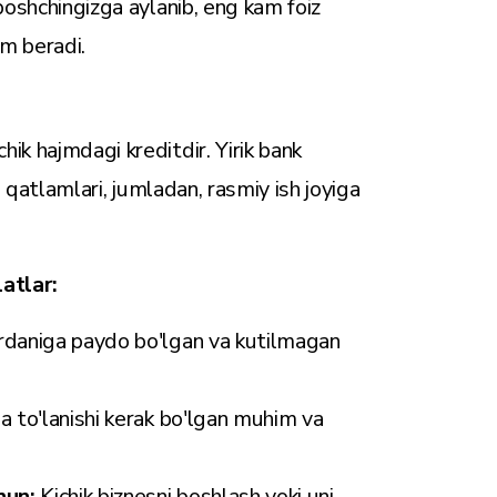
boshchingizga aylanib, eng kam foiz
am beradi.
ik hajmdagi kreditdir. Yirik bank
g qatlamlari, jumladan, rasmiy ish joyiga
atlar:
rdaniga paydo bo'lgan va kutilmagan
a to'lanishi kerak bo'lgan muhim va
chun:
Kichik biznesni boshlash yoki uni