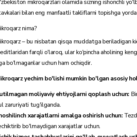
'zbekiston mikroqarzlari olamida sizning ishonchli yo'l
tavkalari bilan eng manfaatli takliflarni topishga yord
ikroqarz nima?
ikroqarz – bu nisbatan qisqa muddatga beriladigan kich
reditlaridan farqli o'laroq, ular ko'pincha aholining ken
ga bo'lmaganlar uchun ham ochiqdir.
ikroqarz yechim bo'lishi mumkin bo'lgan asosiy hol
utilmagan moliyaviy ehtiyojlarni qoplash uchun:
Bi
ul zaruriyati tug'ilganda.
hoshilinch xarajatlarni amalga oshirish uchun:
Tezd
echiktirib bo'lmaydigan xarajatlar uchun.
ichik biznes tashabbuslarini qo'llab-quvvatlash u