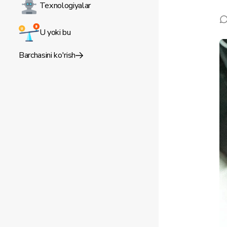
Texnologiyalar
U yoki bu
Barchasini ko'rish