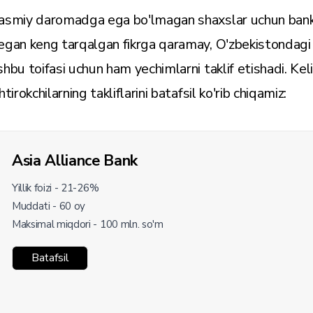
asmiy daromadga ega bo'lmagan shaxslar uchun bank 
egan keng tarqalgan fikrga qaramay, O'zbekistondagi a
shbu toifasi uchun ham yechimlarni taklif etishadi. Kel
htirokchilarning takliflarini batafsil ko'rib chiqamiz:
Asia Alliance Bank
Yillik foizi - 21-26%
Muddati - 60 oy
Maksimal miqdori - 100 mln. so'm
Batafsil