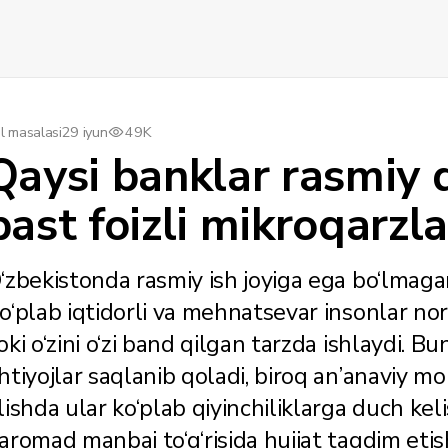
l masalasi
29 iyun
49K
Qaysi banklar rasmiy
past foizli mikroqarzl
‘zbekistonda rasmiy ish joyiga ega bo‘lmaga
o‘plab iqtidorli va mehnatsevar insonlar nor
oki o‘zini o‘zi band qilgan tarzda ishlaydi. B
htiyojlar saqlanib qoladi, biroq an’anaviy m
lishda ular ko‘plab qiyinchiliklarga duch ke
aromad manbai to‘g‘risida hujjat taqdim etis