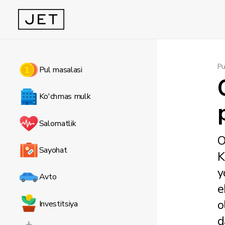
Pu
Pul masalasi
Ko'chmas mulk
Salomatlik
O
Sayohat
K
y
Avto
e
o
Investitsiya
d