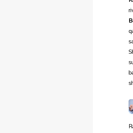
r
B
q
s
S
s
b
s
R