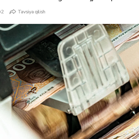
2
Tavsiya qilish