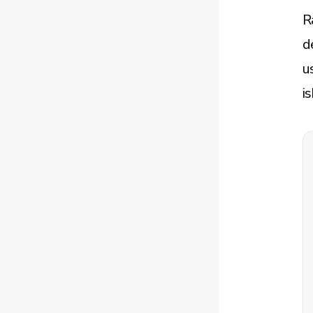
R
d
u
is