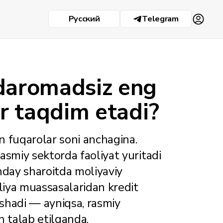
Русский
Telegram
 daromadsiz eng
ar taqdim etadi?
n fuqarolar soni anchagina.
asmiy sektorda faoliyat yuritadi
unday sharoitda moliyaviy
oliya muassasalaridan kredit
lishadi — ayniqsa, rasmiy
h talab etilganda.