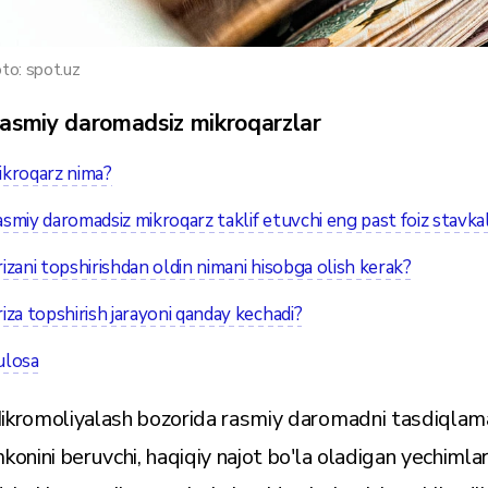
to: spot.uz
asmiy daromadsiz mikroqarzlar
ikroqarz nima?
smiy daromadsiz mikroqarz taklif etuvchi eng past foiz stavkal
izani topshirishdan oldin nimani hisobga olish kerak?
iza topshirish jarayoni qanday kechadi?
ulosa
ikromoliyalash bozorida rasmiy daromadni tasdiqlama
mkonini beruvchi, haqiqiy najot bo'la oladigan yechim