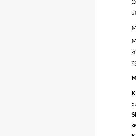
O
s
M
M
k
e
M
K
p
S
k
K