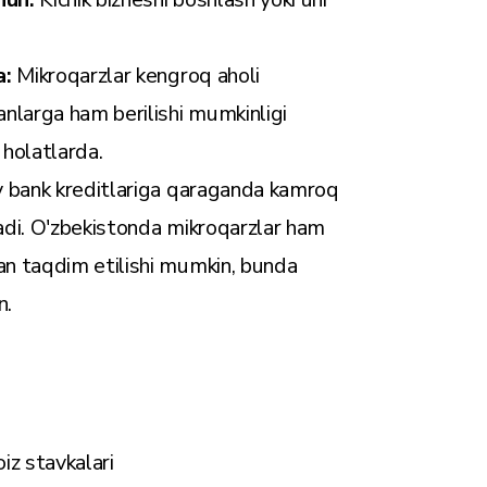
a:
Mikroqarzlar kengroq aholi
nlarga ham berilishi mumkinligi
n holatlarda.
y bank kreditlariga qaraganda kamroq
adi. O'zbekistonda mikroqarzlar ham
an taqdim etilishi mumkin, bunda
n.
iz stavkalari