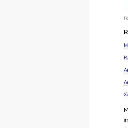
Fo
R
M
Ra
Ar
Ar
X
M
i