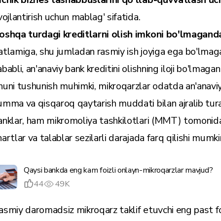
ivojlantirish uchun mablag' sifatida.
oshqa turdagi kreditlarni olish imkoni bo'lmagand
atlamiga, shu jumladan rasmiy ish joyiga ega bo'lmaga
ababli, an'anaviy bank kreditini olishning iloji bo'lmaga
huni tushunish muhimki, mikroqarzlar odatda an'anavi
umma va qisqaroq qaytarish muddati bilan ajralib tur
anklar, ham mikromoliya tashkilotlari (MMT) tomonid
hartlar va talablar sezilarli darajada farq qilishi mumki
Qaysi bankda eng kam foizli onlayn-mikroqarzlar mavjud?
44
49K
asmiy daromadsiz mikroqarz taklif etuvchi eng past fo