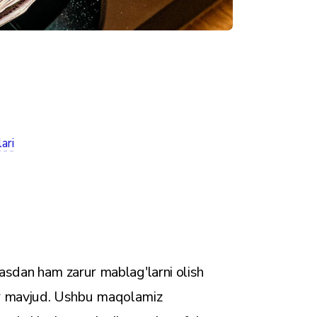
ari
sdan ham zarur mablag'larni olish
lar mavjud. Ushbu maqolamiz