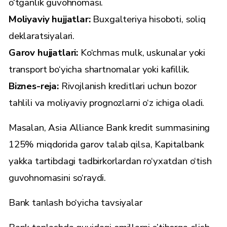
o‘tganlik guvohnomasi.
Moliyaviy hujjatlar:
Buxgalteriya hisoboti, soliq
deklaratsiyalari.
Garov hujjatlari:
Ko‘chmas mulk, uskunalar yoki
transport bo‘yicha shartnomalar yoki kafillik.
Biznes-reja:
Rivojlanish kreditlari uchun bozor
tahlili va moliyaviy prognozlarni o‘z ichiga oladi.
Masalan,
Asia Alliance Bank
kredit summasining
125% miqdorida garov talab qilsa,
Kapitalbank
yakka tartibdagi tadbirkorlardan ro‘yxatdan o‘tish
guvohnomasini so‘raydi.
Bank tanlash bo‘yicha tavsiyalar