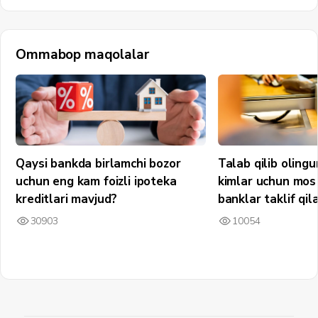
Ommabop maqolalar
Qaysi bankda birlamchi bozor
Talab qilib olin
uchun eng kam foizli ipoteka
kimlar uchun mos 
kreditlari mavjud?
banklar taklif qil
30903
10054