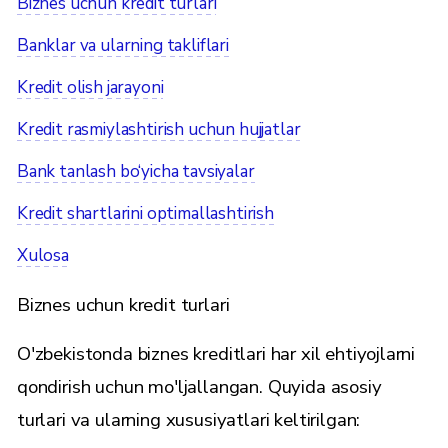
Biznes uchun kredit turlari
Banklar va ularning takliflari
Kredit olish jarayoni
Kredit rasmiylashtirish uchun hujjatlar
Bank tanlash bo‘yicha tavsiyalar
Kredit shartlarini optimallashtirish
Xulosa
Biznes uchun kredit turlari
O'zbekistonda biznes kreditlari har xil ehtiyojlarni
qondirish uchun mo'ljallangan. Quyida asosiy
turlari va ularning xususiyatlari keltirilgan: