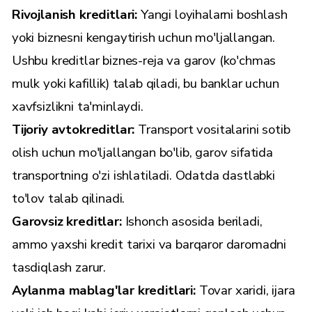
Rivojlanish kreditlari:
Yangi loyihalarni boshlash
yoki biznesni kengaytirish uchun mo'ljallangan.
Ushbu kreditlar biznes-reja va garov (ko'chmas
mulk yoki kafillik) talab qiladi, bu banklar uchun
xavfsizlikni ta'minlaydi.
Tijoriy avtokreditlar:
Transport vositalarini sotib
olish uchun mo'ljallangan bo'lib, garov sifatida
transportning o'zi ishlatiladi. Odatda dastlabki
to'lov talab qilinadi.
Garovsiz kreditlar:
Ishonch asosida beriladi,
ammo yaxshi kredit tarixi va barqaror daromadni
tasdiqlash zarur.
Aylanma mablag'lar kreditlari:
Tovar xaridi, ijara