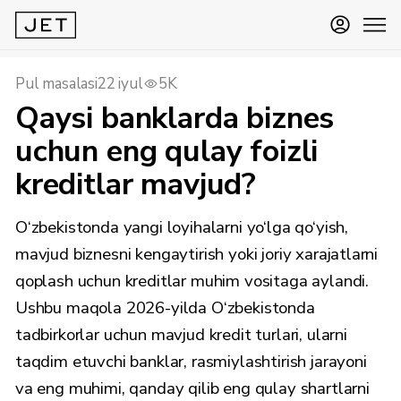
Pul masalasi
22 iyul
5K
Qaysi banklarda biznes
uchun eng qulay foizli
kreditlar mavjud?
O‘zbekistonda yangi loyihalarni yo‘lga qo‘yish,
mavjud biznesni kengaytirish yoki joriy xarajatlarni
qoplash uchun kreditlar muhim vositaga aylandi.
Ushbu maqola 2026-yilda O‘zbekistonda
tadbirkorlar uchun mavjud kredit turlari, ularni
taqdim etuvchi banklar, rasmiylashtirish jarayoni
va eng muhimi, qanday qilib eng qulay shartlarni