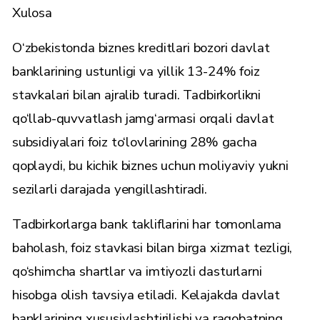
Xulosa
O‘zbekistonda biznes kreditlari bozori davlat
banklarining ustunligi va yillik 13-24% foiz
stavkalari bilan ajralib turadi. Tadbirkorlikni
qo‘llab-quvvatlash jamg‘armasi orqali davlat
subsidiyalari foiz to‘lovlarining 28% gacha
qoplaydi, bu kichik biznes uchun moliyaviy yukni
sezilarli darajada yengillashtiradi.
Tadbirkorlarga bank takliflarini har tomonlama
baholash, foiz stavkasi bilan birga xizmat tezligi,
qo‘shimcha shartlar va imtiyozli dasturlarni
hisobga olish tavsiya etiladi. Kelajakda davlat
banklarining xususiylashtirilishi va raqobatning