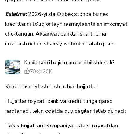
Eslatma:
2026-yilda O‘zbekistonda biznes
kreditlarini to‘liq onlayn rasmiylashtirish imkoniyati
cheklangan. Aksariyat banklar shartnoma
imzolash uchun shaxsiy ishtirokni talab qiladi.
Kredit tarixi haqida nimalarni bilish kerak?
70
20K
Kredit rasmiylashtirish uchun hujjatlar
Hujjatlar ro‘yxati bank va kredit turiga qarab
farqlanadi, lekin odatda quyidagilar talab qilinadi:
Ta’sis hujjatlari:
Kompaniya ustavi, ro‘yxatdan