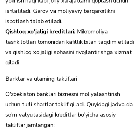
yoki ish haqi kabi joriy xarajatlarni qoplash uchun
ishlatiladi. Garov va moliyaviy barqarorlikni
isbotlash talab etiladi.
Qishloq xo'jaligi kreditlari:
Mikromoliya
tashkilotlari tomonidan kafillik bilan taqdim etiladi
va qishloq xo'jaligi sohasini rivojlantirishga xizmat
qiladi.
Banklar va ularning takliflari
O'zbekiston banklari biznesni moliyalashtirish
uchun turli shartlar taklif qiladi. Quyidagi jadvalda
so'm valyutasidagi kreditlar bo'yicha asosiy
takliflar jamlangan: