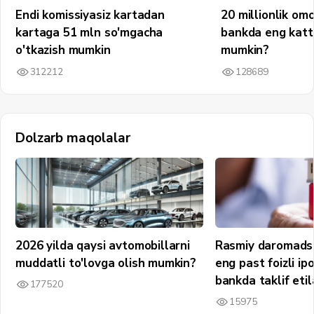
Endi komissiyasiz kartadan
20 millionlik om
kartaga 51 mln so'mgacha
bankda eng katt
o'tkazish mumkin
mumkin?
312212
128689
Dolzarb maqolalar
2026 yilda qaysi avtomobillarni
Rasmiy daromadsi
muddatli to'lovga olish mumkin?
eng past foizli ip
bankda taklif etil
177520
15975