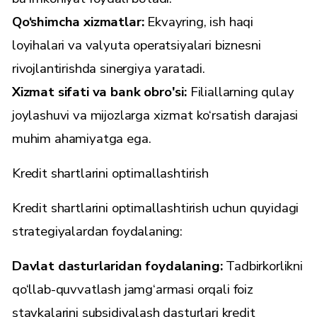
Qo‘shimcha xizmatlar:
Ekvayring, ish haqi
loyihalari va valyuta operatsiyalari biznesni
rivojlantirishda sinergiya yaratadi.
Xizmat sifati va bank obro'si:
Filiallarning qulay
joylashuvi va mijozlarga xizmat ko‘rsatish darajasi
muhim ahamiyatga ega.
Kredit shartlarini optimallashtirish
Kredit shartlarini optimallashtirish uchun quyidagi
strategiyalardan foydalaning:
Davlat dasturlaridan foydalaning:
Tadbirkorlikni
qo‘llab-quvvatlash jamg‘armasi orqali foiz
stavkalarini subsidiyalash dasturlari kredit