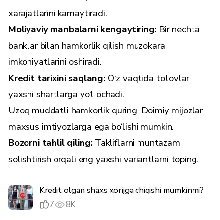
xarajatlarini kamaytiradi.
Moliyaviy manbalarni kengaytiring:
Bir nechta
banklar bilan hamkorlik qilish muzokara
imkoniyatlarini oshiradi.
Kredit tarixini saqlang:
O‘z vaqtida to‘lovlar
yaxshi shartlarga yo‘l ochadi.
Uzoq muddatli hamkorlik quring: Doimiy mijozlar
maxsus imtiyozlarga ega bo‘lishi mumkin.
Bozorni tahlil qiling:
Takliflarni muntazam
solishtirish orqali eng yaxshi variantlarni toping.
Kredit olgan shaxs xorijga chiqishi mumkinmi?
7
8K