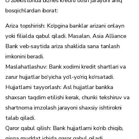
O‘zbekistonda biznes krediti olish jarayoni aniq
bosqichlardan iborat:
Ariza topshirish: Ko‘pgina banklar arizani onlayn
yoki filialda qabul qiladi. Masalan, Asia Alliance
Bank veb-saytida ariza shaklida sana tanlash
imkonini beradi.
Maslahatlashuv: Bank xodimi kredit shartlari va
zarur hujjatlar bo‘yicha yo‘l-yo‘riq ko‘rsatadi.
Hujjatlarni tayyorlash: Asl hujjatlar bankka
shaxsan taqdim etilishi kerak, chunki tekshiruv va
shartnoma imzolash jarayoni shaxsiy ishtirokni
talab qiladi.
Qaror qabul qilish: Bank hujjatlarni ko‘rib chiqib,
qisqa muddat ichida qaror qabul qiladi.