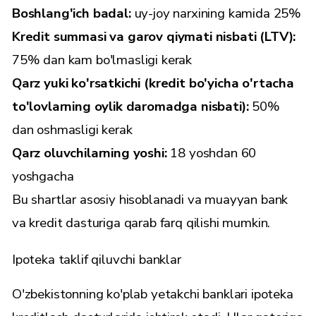
Boshlang'ich badal:
uy-joy narxining kamida 25%
Kredit summasi va garov qiymati nisbati (LTV):
75% dan kam bo'lmasligi kerak
Qarz yuki ko'rsatkichi (kredit bo'yicha o'rtacha
to'lovlarning oylik daromadga nisbati):
50%
dan oshmasligi kerak
Qarz oluvchilarning yoshi:
18 yoshdan 60
yoshgacha
Bu shartlar asosiy hisoblanadi va muayyan bank
va kredit dasturiga qarab farq qilishi mumkin.
Ipoteka taklif qiluvchi banklar
O'zbekistonning ko'plab yetakchi banklari ipoteka