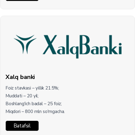
Xalq banki
Foiz stavkasi – yillik 21.5%;
Muddati – 20 yil;
Boshlang'ich badal – 25 foiz;
Miqdori – 800 mln so'mgacha.
Batafsil