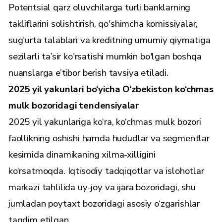
Potentsial qarz oluvchilarga turli banklarning
takliflarini solishtirish, qo'shimcha komissiyalar,
sug'urta talablari va kreditning umumiy qiymatiga
sezilarli ta’sir ko'rsatishi mumkin bo'lgan boshqa
nuanslarga e’tibor berish tavsiya etiladi.
2025 yil yakunlari bo‘yicha O‘zbekiston ko‘chmas
mulk bozoridagi tendensiyalar
2025 yil yakunlariga ko‘ra, ko‘chmas mulk bozori
faollikning oshishi hamda hududlar va segmentlar
kesimida dinamikaning xilma-xilligini
ko‘rsatmoqda. Iqtisodiy tadqiqotlar va islohotlar
markazi tahlilida uy-joy va ijara bozoridagi, shu
jumladan poytaxt bozoridagi asosiy o‘zgarishlar
taqdim etilgan.