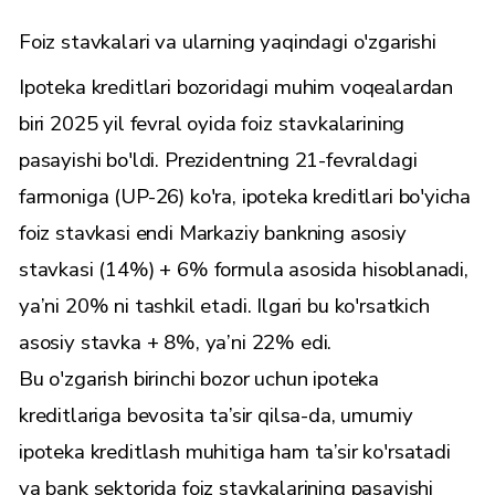
Foiz stavkalari va ularning yaqindagi o'zgarishi
Ipoteka kreditlari bozoridagi muhim voqealardan
biri 2025 yil fevral oyida foiz stavkalarining
pasayishi bo'ldi. Prezidentning 21-fevraldagi
farmoniga (UP-26) ko'ra, ipoteka kreditlari bo'yicha
foiz stavkasi endi Markaziy bankning asosiy
stavkasi (14%) + 6% formula asosida hisoblanadi,
ya’ni 20% ni tashkil etadi. Ilgari bu ko'rsatkich
asosiy stavka + 8%, ya’ni 22% edi.
Bu o'zgarish birinchi bozor uchun ipoteka
kreditlariga bevosita ta’sir qilsa-da, umumiy
ipoteka kreditlash muhitiga ham ta’sir ko'rsatadi
va bank sektorida foiz stavkalarining pasayishi