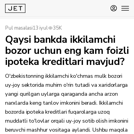
Pul masalasi
13 iyul
35K
Qaysi bankda ikkilamchi
bozor uchun eng kam foizli
ipoteka kreditlari mavjud?
O'zbekistonning ikkilamchi ko'chmas mulk bozori
uy-joy sektorida muhim o'rin tutadi va xaridorlarga
yangi qurilgan uylarga qaraganda ancha arzon
narxlarda keng tanlov imkonini beradi. Ikkilamchi
bozorda ipoteka kreditlari fuqarolarga uzoq
muddatli to'lovlar orqali uy-joy sotib olish imkonini
beruvchi mashhur vositaga aylandi. Ushbu maqola