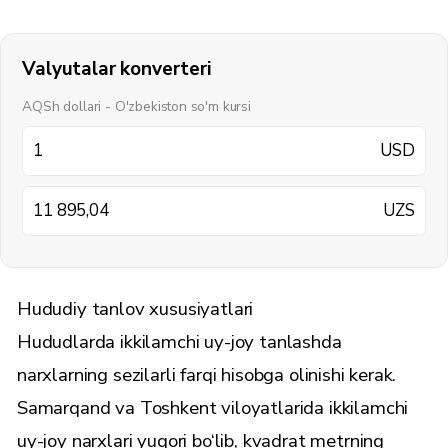
Valyutalar konverteri
AQSh dollari - O'zbekiston so'm kursi
USD
UZS
Hududiy tanlov xususiyatlari
Hududlarda ikkilamchi uy-joy tanlashda
narxlarning sezilarli farqi hisobga olinishi kerak.
Samarqand va Toshkent viloyatlarida ikkilamchi
uy-joy narxlari yuqori bo‘lib, kvadrat metrning