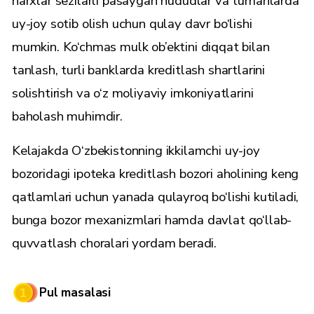
narxlar sezilarli pasaygan hududlar va tumanlarda
uy-joy sotib olish uchun qulay davr bo‘lishi
mumkin. Ko‘chmas mulk ob’ektini diqqat bilan
tanlash, turli banklarda kreditlash shartlarini
solishtirish va o‘z moliyaviy imkoniyatlarini
baholash muhimdir.
Kelajakda O‘zbekistonning ikkilamchi uy-joy
bozoridagi ipoteka kreditlash bozori aholining keng
qatlamlari uchun yanada qulayroq bo‘lishi kutiladi,
bunga bozor mexanizmlari hamda davlat qo‘llab-
quvvatlash choralari yordam beradi.
Pul masalasi