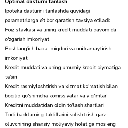
Optimal dasturni tanlash
Ipoteka dasturini tanlashda quyidagi
parametrlarga e’tibor qaratish tavsiya etiladi:
Foiz stavkasi va uning kredit muddati davomida
o'zgarish imkoniyati
Boshlang'ich badal miqdori va uni kamaytirish
imkoniyati
Kredit muddati va uning umumiy kredit qiymatiga
ta’siri
Kredit rasmiylashtirish va xizmat ko'rsatish bilan
bog'liq qo'shimcha komissiyalar va yig'imlar
Kreditni muddatidan oldin to'lash shartlari
Turli banklarning takliflarini solishtirish qarz
oluvchining shaxsiy moliyaviy holatiga mos eng