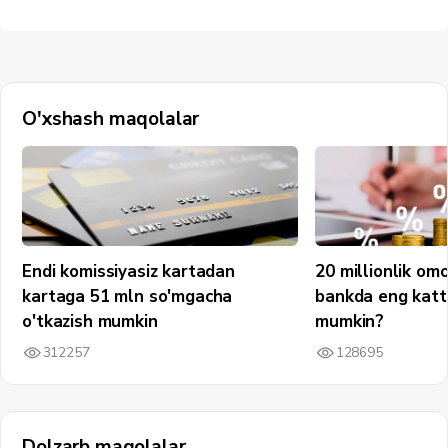
O'xshash maqolalar
Endi komissiyasiz kartadan
20 millionlik om
kartaga 51 mln so'mgacha
bankda eng katt
o'tkazish mumkin
mumkin?
312257
128695
Dolzarb maqolalar