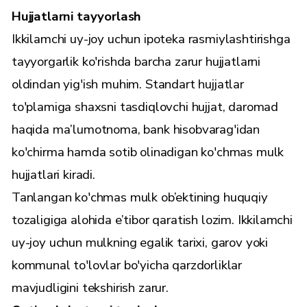
Hujjatlarni tayyorlash
Ikkilamchi uy-joy uchun ipoteka rasmiylashtirishga
tayyorgarlik ko'rishda barcha zarur hujjatlarni
oldindan yig'ish muhim. Standart hujjatlar
to'plamiga shaxsni tasdiqlovchi hujjat, daromad
haqida ma’lumotnoma, bank hisobvarag'idan
ko'chirma hamda sotib olinadigan ko'chmas mulk
hujjatlari kiradi.
Tanlangan ko'chmas mulk ob’ektining huquqiy
tozaligiga alohida e’tibor qaratish lozim. Ikkilamchi
uy-joy uchun mulkning egalik tarixi, garov yoki
kommunal to'lovlar bo'yicha qarzdorliklar
mavjudligini tekshirish zarur.