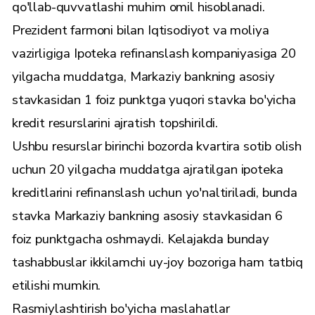
qo'llab-quvvatlashi muhim omil hisoblanadi.
Prezident farmoni bilan Iqtisodiyot va moliya
vazirligiga Ipoteka refinanslash kompaniyasiga 20
yilgacha muddatga, Markaziy bankning asosiy
stavkasidan 1 foiz punktga yuqori stavka bo'yicha
kredit resurslarini ajratish topshirildi.
Ushbu resurslar birinchi bozorda kvartira sotib olish
uchun 20 yilgacha muddatga ajratilgan ipoteka
kreditlarini refinanslash uchun yo'naltiriladi, bunda
stavka Markaziy bankning asosiy stavkasidan 6
foiz punktgacha oshmaydi. Kelajakda bunday
tashabbuslar ikkilamchi uy-joy bozoriga ham tatbiq
etilishi mumkin.
Rasmiylashtirish bo'yicha maslahatlar