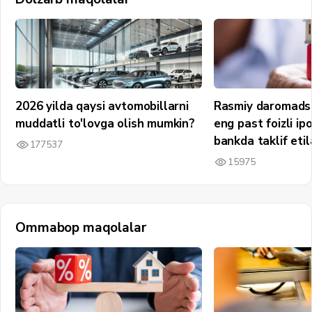
2026 yilda qaysi avtomobillarni
Rasmiy daromadsi
muddatli to'lovga olish mumkin?
eng past foizli ip
bankda taklif etil
177537
15975
Ommabop maqolalar