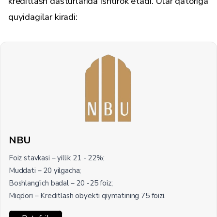
kreditlash dasturlarida ishtirok etadi. Ular qatoriga
quyidagilar kiradi:
NBU
Foiz stavkasi – yillik 21 - 22%;
Muddati – 20 yilgacha;
Boshlang'ich badal – 20 -25 foiz;
Miqdori – Kreditlash obyekti qiymatining 75 foizi.