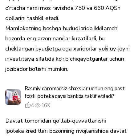
o‘rtacha narxi mos ravishda 750 va 660 AQSh
dollarini tashkil etadi.
Mamlakatning boshqa hududlarida ikkilamchi
bozorda eng arzon narxlar kuzatiladi, bu
cheklangan byudjetga ega xaridorlar yoki uy-joyni
investitsiya sifatida ko‘rib chiqayotganlar uchun
jozibador bo‘lishi mumkin.
Rasmiy daromadsiz shaxslar uchun eng past
foizli ipoteka qaysi bankda taklif etiladi?
4
16K
Davlat tomonidan qo'llab-quvvatlanishi
Ipoteka kreditlari bozorining rivojlanishida davlat