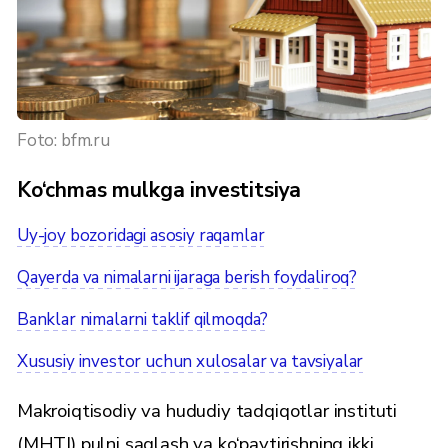
Foto: bfm.ru
Ko‘chmas mulkga investitsiya
Uy-joy bozoridagi asosiy raqamlar
Qayerda va nimalarni ijaraga berish foydaliroq?
Banklar nimalarni taklif qilmoqda?
Xususiy investor uchun xulosalar va tavsiyalar
Makroiqtisodiy va hududiy tadqiqotlar instituti
(MHTI) pulni saqlash va ko‘paytirishning ikki