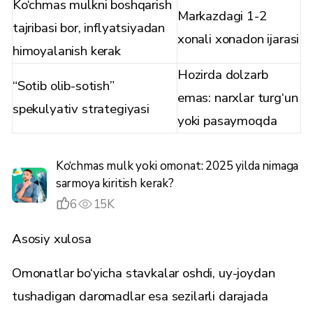
Ko‘chmas mulkni boshqarish
Markazdagi 1-2
tajribasi bor, inflyatsiyadan
xonali xonadon ijarasi
himoyalanish kerak
Hozirda dolzarb
“Sotib olib-sotish”
emas: narxlar turg‘un
spekulyativ strategiyasi
yoki pasaymoqda
Ko‘chmas mulk yoki omonat: 2025 yilda nimaga
sarmoya kiritish kerak?
6
15K
Asosiy xulosa
Omonatlar bo‘yicha stavkalar oshdi, uy-joydan
tushadigan daromadlar esa sezilarli darajada