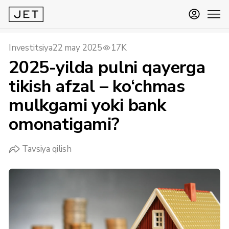
Investitsiya
22 may 2025
17K
2025-yilda pulni qayerga
tikish afzal – ko‘chmas
mulkgami yoki bank
omonatigami?
Tavsiya qilish