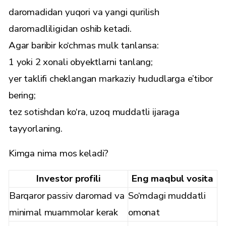
daromadidan yuqori va yangi qurilish
daromadliligidan oshib ketadi.
Agar baribir ko‘chmas mulk tanlansa:
1 yoki 2 xonali obyektlarni tanlang;
yer taklifi cheklangan markaziy hududlarga e’tibor
bering;
tez sotishdan ko‘ra, uzoq muddatli ijaraga
tayyorlaning.
Kimga nima mos keladi?
Investor profili
Eng maqbul vosita
Barqaror passiv daromad va
So‘mdagi muddatli
minimal muammolar kerak
omonat