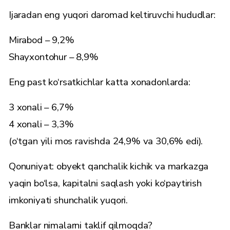
Ijaradan eng yuqori daromad keltiruvchi hududlar:
Mirabod – 9,2%
Shayxontohur – 8,9%
Eng past ko‘rsatkichlar katta xonadonlarda:
3 xonali – 6,7%
4 xonali – 3,3%
(o‘tgan yili mos ravishda 24,9% va 30,6% edi).
Qonuniyat: obyekt qanchalik kichik va markazga
yaqin bo‘lsa, kapitalni saqlash yoki ko‘paytirish
imkoniyati shunchalik yuqori.
Banklar nimalarni taklif qilmoqda?