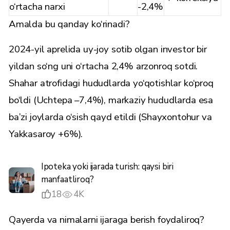
o‘rtacha narxi
-2,4%
Amalda bu qanday ko‘rinadi?
2024-yil aprelida uy-joy sotib olgan investor bir
yildan so‘ng uni o‘rtacha 2,4% arzonroq sotdi.
Shahar atrofidagi hududlarda yo‘qotishlar ko‘proq
bo‘ldi (Uchtepa –7,4%), markaziy hududlarda esa
ba’zi joylarda o‘sish qayd etildi (Shayxontohur va
Yakkasaroy +6%).
Ipoteka yoki ijarada turish: qaysi biri
manfaatliroq?
18
4K
Qayerda va nimalarni ijaraga berish foydaliroq?