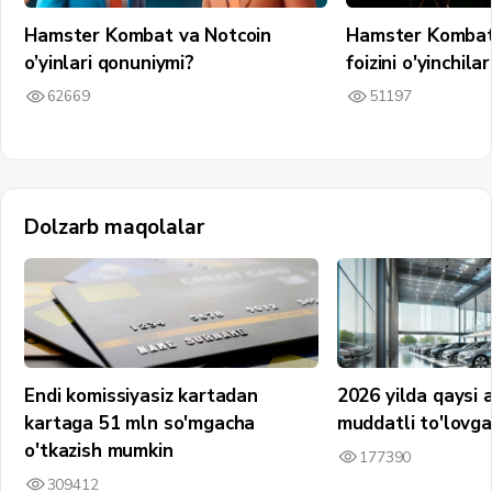
Hamster Kombat va Notcoin
Hamster Kombat
o’yinlari qonuniymi?
foizini o'yinchil
62669
51197
Dolzarb maqolalar
Endi komissiyasiz kartadan
2026 yilda qaysi 
kartaga 51 mln so'mgacha
muddatli to'lovg
o'tkazish mumkin
177390
309412