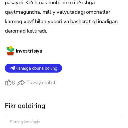
pasaydi. Ko‘chmas mulk bozori o‘sishga
qaytmaguncha, milliy valyutadagi omonatlar
kamroq xavf bilan yuqori va bashorat qilinadigan
daromad keltiradi.
Investitsiya
Kanalga obuna bo'ling
8
Tavsiya qilish
Fikr qoldiring