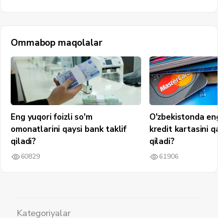
Ommabop maqolalar
Eng yuqori foizli so'm
O'zbekistonda en
omonatlarini qaysi bank taklif
kredit kartasini q
qiladi?
qiladi?
60829
61906
Kategoriyalar