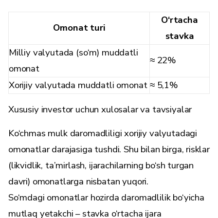
O‘rtacha
Omonat turi
stavka
Milliy valyutada (so‘m) muddatli
≈ 22%
omonat
Xorijiy valyutada muddatli omonat
≈ 5,1%
Xususiy investor uchun xulosalar va tavsiyalar
Ko‘chmas mulk daromadliligi xorijiy valyutadagi
omonatlar darajasiga tushdi. Shu bilan birga, risklar
(likvidlik, ta’mirlash, ijarachilarning bo‘sh turgan
davri) omonatlarga nisbatan yuqori.
So‘mdagi omonatlar hozirda daromadlilik bo‘yicha
mutlaq yetakchi – stavka o‘rtacha ijara