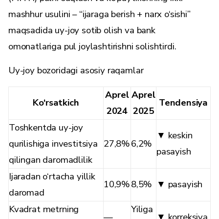
mashhur usulini – “ijaraga berish + narx o‘sishi”
maqsadida uy-joy sotib olish va bank
omonatlariga pul joylashtirishni solishtirdi.
Uy-joy bozoridagi asosiy raqamlar
Aprel
Aprel
Ko‘rsatkich
Tendensiya
2024
2025
Toshkentda uy-joy
▼ keskin
qurilishiga investitsiya
27,8%
6,2%
pasayish
qilingan daromadlilik
Ijaradan o‘rtacha yillik
10,9%
8,5%
▼ pasayish
daromad
Kvadrat metrning
Yiliga
—
▼ korreksiya