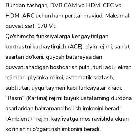
Bundan tashqari, DVB CAM va HDMI CEC va
HDMI ARC uchun ham portlar mavjud. Maksimal
quvvat sarfi 170 Vt.
Qo'shimcha funksiyalarga kengaytirilgan
kontrastni kuchaytirgich (ACE), o'yin rejimi, san'at
asarlari do'koni, quyosh batareyasidan
quvvatlanadigan boshqarish pulti, turli aqlli ekran
rejimlari, plyonka rejimi, avtomatik sozlash,
subtitrlar, uyqu taymeri kabi funksiyalar kiradi.
“Rasm” (Kartina) rejimi buyuk ustalarning durdona
asarlaridan bahramand bo'lish imkonini beradi.
“Ambient+” rejimi kayfiyatga mos ravishda ekran
ko'rinishini o'zgartirish imkonini beradi.