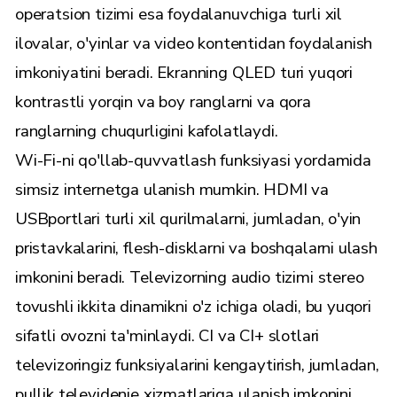
operatsion tizimi esa foydalanuvchiga turli xil
ilovalar, o'yinlar va video kontentidan foydalanish
imkoniyatini beradi. Ekranning QLED turi yuqori
kontrastli yorqin va boy ranglarni va qora
ranglarning chuqurligini kafolatlaydi.
Wi-Fi-ni qo'llab-quvvatlash funksiyasi yordamida
simsiz internetga ulanish mumkin. HDMI va
USBportlari turli xil qurilmalarni, jumladan, o'yin
pristavkalarini, flesh-disklarni va boshqalarni ulash
imkonini beradi. Televizorning audio tizimi stereo
tovushli ikkita dinamikni o'z ichiga oladi, bu yuqori
sifatli ovozni ta'minlaydi. CI va CI+ slotlari
televizoringiz funksiyalarini kengaytirish, jumladan,
pullik televidenie xizmatlariga ulanish imkonini