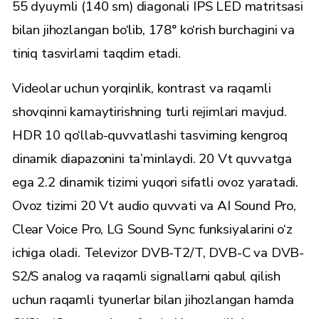
55 dyuymli (140 sm) diagonali IPS LED matritsasi
bilan jihozlangan bo‘lib, 178° ko‘rish burchagini va
tiniq tasvirlarni taqdim etadi.
Videolar uchun yorqinlik, kontrast va raqamli
shovqinni kamaytirishning turli rejimlari mavjud.
HDR 10 qo‘llab-quvvatlashi tasvirning kengroq
dinamik diapazonini ta’minlaydi. 20 Vt quvvatga
ega 2.2 dinamik tizimi yuqori sifatli ovoz yaratadi.
Ovoz tizimi 20 Vt audio quvvati va AI Sound Pro,
Clear Voice Pro, LG Sound Sync funksiyalarini o‘z
ichiga oladi. Televizor DVB-T2/T, DVB-C va DVB-
S2/S analog va raqamli signallarni qabul qilish
uchun raqamli tyunerlar bilan jihozlangan hamda