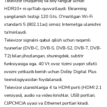
Televizor chuqurroq va boy ranglar uchun
HDR10+ ni qo'llab-quvvatlaydi. Ekranning
yangilanish tezligi 120 Gts. O'rnatilgan Wi-Fi
standarti 5 (802.11ac) simsiz Internetga ulanishni
ta'minlaydi.
Televizor signalni qabul qilish uchun raqamli
tyunerlar (DVB-C, DVB-S, DVB-S2, DVB-T, DVB-
T2) bilan jihozlangan, shuningdek, subtitr
funksiyasiga ega. 40 Vt ovoz tizimi yuqori sifatli
ovozni yetkazib berish uchun Dolby Digital Plus
texnologiyasidan foydalanadi.
Televizor ulanishlariga 4 ta HDMI porti (HDMI 2.1
versiyasi), audio va video kirishlar, USB portlari,
CI/PCMCIA uyasi va Ethernet portlari kiradi.