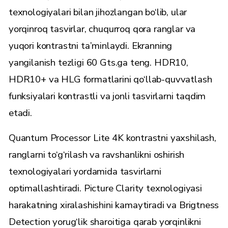
texnologiyalari bilan jihozlangan bo‘lib, ular
yorqinroq tasvirlar, chuqurroq qora ranglar va
yuqori kontrastni ta’minlaydi. Ekranning
yangilanish tezligi 60 Gts.ga teng. HDR10,
HDR10+ va HLG formatlarini qo‘llab-quvvatlash
funksiyalari kontrastli va jonli tasvirlarni taqdim
etadi.
Quantum Processor Lite 4K kontrastni yaxshilash,
ranglarni to‘g‘rilash va ravshanlikni oshirish
texnologiyalari yordamida tasvirlarni
optimallashtiradi. Picture Clarity texnologiyasi
harakatning xiralashishini kamaytiradi va Brigtness
Detection yorug‘lik sharoitiga qarab yorqinlikni