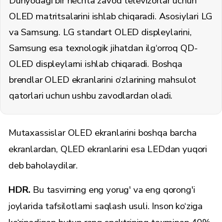
Dunyodagi bir nechta zavod televizorlar uchun
OLED matritsalarini ishlab chiqaradi. Asosiylari LG
va Samsung. LG standart OLED displeylarini,
Samsung esa texnologik jihatdan ilg‘orroq QD-
OLED displeylarni ishlab chiqaradi. Boshqa
brendlar OLED ekranlarini o‘zlarining mahsulot
qatorlari uchun ushbu zavodlardan oladi.
Mutaxassislar OLED ekranlarini boshqa barcha
ekranlardan, QLED ekranlarini esa LEDdan yuqori
deb baholaydilar.
HDR.
Bu tasvirning eng yorug' va eng qorong'i
joylarida tafsilotlarni saqlash usuli. Inson ko‘ziga