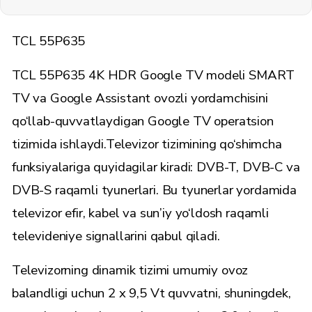
TCL 55P635
TCL 55P635 4K HDR Google TV modeli SMART
TV va Google Assistant ovozli yordamchisini
qo‘llab-quvvatlaydigan Google TV operatsion
tizimida ishlaydi.Televizor tizimining qo‘shimcha
funksiyalariga quyidagilar kiradi: DVB-T, DVB-C va
DVB-S raqamli tyunerlari. Bu tyunerlar yordamida
televizor efir, kabel va sun’iy yo‘ldosh raqamli
televideniye signallarini qabul qiladi.
Televizorning dinamik tizimi umumiy ovoz
balandligi uchun 2 x 9,5 Vt quvvatni, shuningdek,