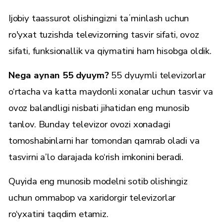
Ijobiy taassurot olishingizni taʼminlash uchun
ro'yxat tuzishda televizorning tasvir sifati, ovoz
sifati, funksionallik va qiymatini ham hisobga oldik.
Nega aynan 55 dyuym?
55 dyuymli televizorlar
o‘rtacha va katta maydonli xonalar uchun tasvir va
ovoz balandligi nisbati jihatidan eng munosib
tanlov. Bunday televizor ovozi xonadagi
tomoshabinlarni har tomondan qamrab oladi va
tasvirni a’lo darajada ko‘rish imkonini beradi.
Quyida eng munosib modelni sotib olishingiz
uchun ommabop va xaridorgir televizorlar
ro‘yxatini taqdim etamiz.