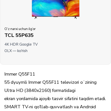
O’z narxi uchun ilg’or
TCL 55P635
4K HDR Google TV
OLX —
ko'rish
Immer Q55F11
55 dyuymli Immer Q55F11 televizori oʻzining
Ultra HD (3840x2160) formatidagi
ekran yordamida ajoyib tasvir sifatini taqdim etadi.
SMART TV-ni qo'llab-quvvatlash va Android