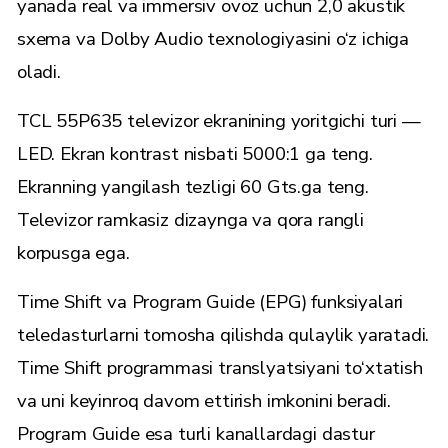
yanada real va immersiv ovoz uchun 2,0 akustik
sxema va Dolby Audio texnologiyasini o‘z ichiga
oladi.
TCL 55P635 televizor ekranining yoritgichi turi —
LED. Ekran kontrast nisbati 5000:1 ga teng.
Ekranning yangilash tezligi 60 Gts.ga teng.
Televizor ramkasiz dizaynga va qora rangli
korpusga ega.
Time Shift va Program Guide (EPG) funksiyalari
teledasturlarni tomosha qilishda qulaylik yaratadi.
Time Shift programmasi translyatsiyani to‘xtatish
va uni keyinroq davom ettirish imkonini beradi.
Program Guide esa turli kanallardagi dastur