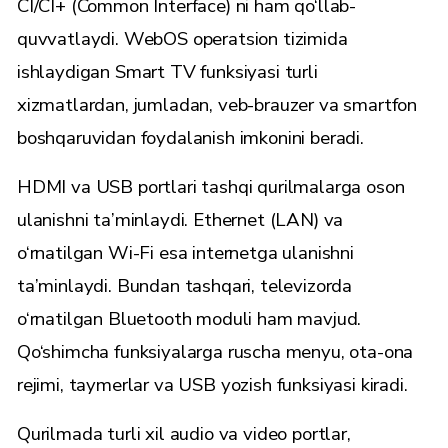
CI/CI+ (Common Interface) ni ham qo‘llab-
quvvatlaydi. WebOS operatsion tizimida
ishlaydigan Smart TV funksiyasi turli
xizmatlardan, jumladan, veb-brauzer va smartfon
boshqaruvidan foydalanish imkonini beradi.
HDMI va USB portlari tashqi qurilmalarga oson
ulanishni ta’minlaydi. Ethernet (LAN) va
o‘rnatilgan Wi-Fi esa internetga ulanishni
ta’minlaydi. Bundan tashqari, televizorda
o‘rnatilgan Bluetooth moduli ham mavjud.
Qo‘shimcha funksiyalarga ruscha menyu, ota-ona
rejimi, taymerlar va USB yozish funksiyasi kiradi.
Qurilmada turli xil audio va video portlar,