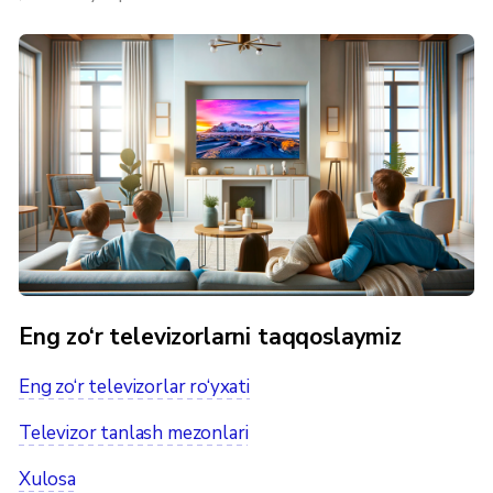
Eng zo‘r televizorlarni taqqoslaymiz
Eng zo‘r televizorlar ro‘yxati
Televizor tanlash mezonlari
Xulosa