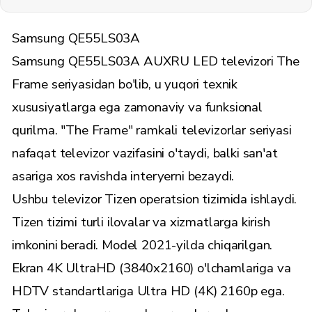
Samsung QE55LS03A
Samsung QE55LS03A AUXRU LED televizori The
Frame seriyasidan bo'lib, u yuqori texnik
xususiyatlarga ega zamonaviy va funksional
qurilma. "The Frame" ramkali televizorlar seriyasi
nafaqat televizor vazifasini o'taydi, balki san'at
asariga xos ravishda interyerni bezaydi.
Ushbu televizor Tizen operatsion tizimida ishlaydi.
Tizen tizimi turli ilovalar va xizmatlarga kirish
imkonini beradi. Model 2021-yilda chiqarilgan.
Ekran 4K UltraHD (3840x2160) o'lchamlariga va
HDTV standartlariga Ultra HD (4K) 2160p ega.