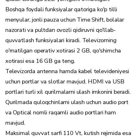
Boshqa foydali funksiyalar qatoriga ko'p tilli
menyular, jonli pauza uchun Time Shift, bolalar
nazorati va pultdan ovozli qidiruvni qo'llab-
quvvatlash funksiyalari kiradi. Televizorning
o'rnatilgan operativ xotirasi 2 GB, qo'shimcha
xotirasi esa 16 GB ga teng.
Televizorda antenna hamda kabel televideniyesi
uchun portlar va slotlar mavjud. HDMI va USB
portlari turli xil qurilmalarni ulash imkonini beradi.
Qurilmada quloqchinlarni ulash uchun audio port
va Optical nomli raqamli audio portlari ham
mavjud.
Maksimal quvvat sarfi 110 Vt, kutish rejimida esa