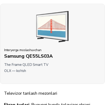
Interyerga moslashuvchan
Samsung QE55LS03A
The Frame QLED Smart TV
OLX —
ko'rish
Televizor tanlash mezonlari
Ekran turlari.
Bugungi kunda televizor ekrani