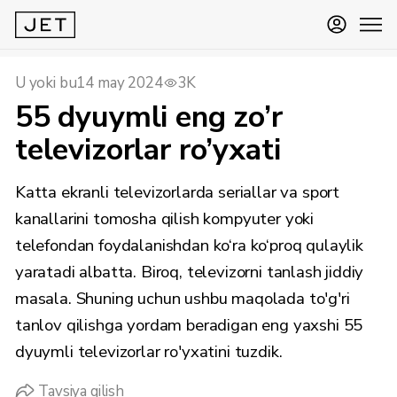
U yoki bu
14 may 2024
3K
55 dyuymli eng zo’r
televizorlar ro’yxati
Katta ekranli televizorlarda seriallar va sport
kanallarini tomosha qilish kompyuter yoki
telefondan foydalanishdan ko‘ra ko‘proq qulaylik
yaratadi albatta. Biroq, televizorni tanlash jiddiy
masala. Shuning uchun ushbu maqolada to'g'ri
tanlov qilishga yordam beradigan eng yaxshi 55
dyuymli televizorlar ro'yxatini tuzdik.
Tavsiya qilish