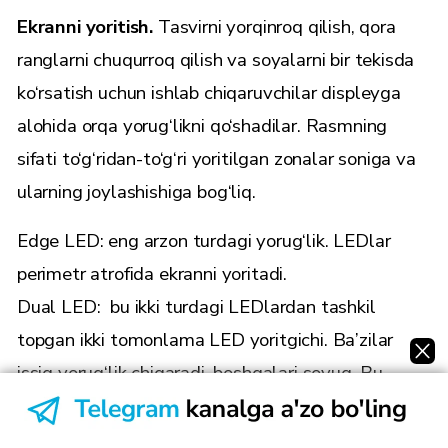
Ekranni yoritish.
Tasvirni yorqinroq qilish, qora
ranglarni chuqurroq qilish va soyalarni bir tekisda
ko‘rsatish uchun ishlab chiqaruvchilar displeyga
alohida orqa yorug‘likni qo‘shadilar. Rasmning
sifati to‘g‘ridan-to‘g‘ri yoritilgan zonalar soniga va
ularning joylashishiga bog‘liq.
Edge LED: eng arzon turdagi yorug‘lik. LEDlar
perimetr atrofida ekranni yoritadi.
Dual LED: bu ikki turdagi LEDlardan tashkil
topgan ikki tomonlama LED yoritgichi. Ba’zilar
issiq yorug‘lik chiqaradi, boshqalari sovuq. Bu
ranglar va soyalarning keng doirasini yaratadi va
tasvirning qorong‘i va yorug‘lik joylarining