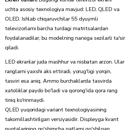
uchta asosiy texnologiya mavjud: LED, QLED va
OLED. Ishlab chiqaruvchilar 55 dyuymli
televizorlarni barcha turdagi matritsalardan
foydalanadilar, bu modelning narxiga sezilarli ta'sir
qiladi.
LED ekranlar juda mashhur va nisbatan arzon. Ular
ranglarni yaxshi aks ettiradi, yorug'ligi yorqin,
tasviri esa aniq. Ammo burchaklarda tasvirda
xatoliklar paydo bo'ladi va qorong'ida qora rang
tiniq ko'rinmaydi.
QLED yuqoridagi variant texnologiyasining
takomillashtirilgan versiyasidir. Displeyga kvant
nuqtalarining qo'shimcha qatlami qo'shilgan.