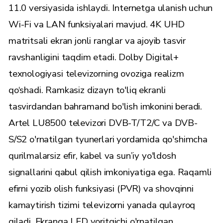
11.0 versiyasida ishlaydi. Internetga ulanish uchun
Wi-Fi va LAN funksiyalari mavjud. 4K UHD
matritsali ekran jonli ranglar va ajoyib tasvir
ravshanligini taqdim etadi. Dolby Digital+
texnologiyasi televizorning ovoziga realizm
qo‘shadi. Ramkasiz dizayn to'liq ekranli
tasvirdandan bahramand bo'lish imkonini beradi.
Artel LU8500 televizori DVB-T/T2/C va DVB-
S/S2 o'rnatilgan tyunerlari yordamida qo'shimcha
qurilmalarsiz efir, kabel va sun’iy yo'ldosh
signallarini qabul qilish imkoniyatiga ega. Raqamli
efirni yozib olish funksiyasi (PVR) va shovqinni
kamaytirish tizimi televizorni yanada qulayroq
qiladi. Ekranga LED yoritgichi o'rnatilgan.