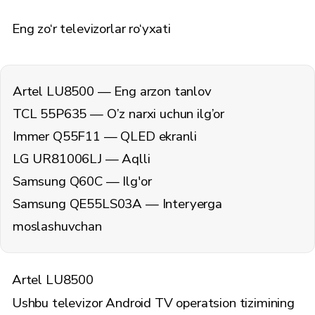
Eng zo‘r televizorlar ro‘yxati
Artel LU8500
— Eng arzon tanlov
TCL 55P635
— O’z narxi uchun ilg’or
Immer Q55F11
— QLED ekranli
LG UR81006LJ
— Aqlli
Samsung Q60C
— Ilg'or
Samsung QE55LS03A
— Interyerga
moslashuvchan
Artel LU8500
Ushbu televizor Android TV operatsion tizimining