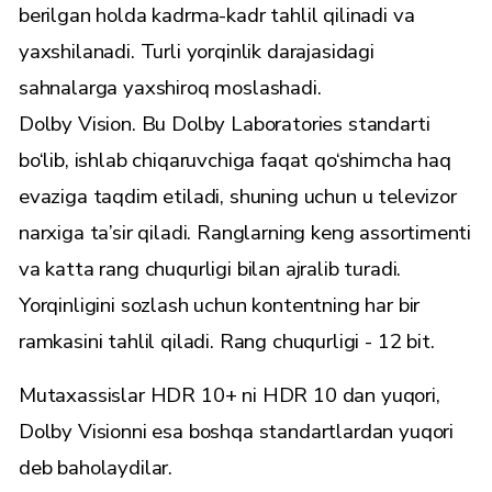
berilgan holda kadrma-kadr tahlil qilinadi va
yaxshilanadi. Turli yorqinlik darajasidagi
sahnalarga yaxshiroq moslashadi.
Dolby Vision. Bu Dolby Laboratories standarti
bo‘lib, ishlab chiqaruvchiga faqat qo‘shimcha haq
evaziga taqdim etiladi, shuning uchun u televizor
narxiga ta’sir qiladi. Ranglarning keng assortimenti
va katta rang chuqurligi bilan ajralib turadi.
Yorqinligini sozlash uchun kontentning har bir
ramkasini tahlil qiladi. Rang chuqurligi - 12 bit.
Mutaxassislar HDR 10+ ni HDR 10 dan yuqori,
Dolby Visionni esa boshqa standartlardan yuqori
deb baholaydilar.