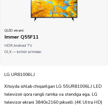
QLED ekranli
Immer Q55F11
HDR Android TV
OLX —
ko'rish
so'mdan
LG UR81006LJ
Xitoyda ishlab chiqarilgan LG 55UR81006LJ LED
televizori qora rangli ramka va stendga ega. LG
televizor ekrani 3840x2160 pikselli (4K Ultra HD)