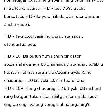
ko‘rinadigan butun rang spektrining taxminan 40%
ni SDR aks ettiradi, HDR esa 76% gacha
ko‘rsatadi. HDRda yorqinlik darajasi standartdan
ancha yuqori.
HDR texnologiyasining o‘zi uchta asosiy
standartga ega:
HDR 10. Bu butun film uchun bir qator
sozlamalarga ega bo‘lgan asosiy standart bo‘lib, u
kadrlarni almashtirganda o‘zgarmaydi. Rang
chuqurligi - 10 bit yoki 1,07 milliard rang.
HDR 10+. Rang chuqurligi 12 bit yoki 68 milliard
rang bo‘lgan takomillashtirilgan formatda tasvir
eng qorong‘i va eng yorug‘ sahnalarga urg‘u