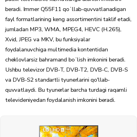
beradi. Immer Q55F11 qoʻllab-quvvatlanadigan
fayl formatlarining keng assortimentini taklif etadi,
jumladan MP3, WMA, MPEG4, HEVC (H.265),
Xvid, JPEG va MKV, bu funksiyalar
foydalanuvchiga multimedia kontentidan
cheklovlarsiz bahramand boʻlish imkonini beradi.
Ushbu televizor DVB-T, DVB-T2, DVB-C, DVB-S
va DVB-S2 standartli tyunerlarini qo'llab-
quvvatlaydi. Bu tyunerlar barcha turdagi raqamli
televideniyedan ​​foydalanish imkonini beradi.