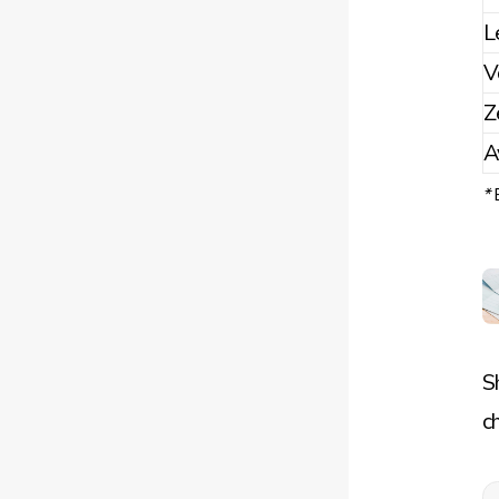
L
V
Z
A
*
S
c