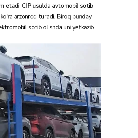
m etadi. CIP usulda avtomobil sotib
 ko'ra arzonroq turadi. Biroq bunday
ektromobil sotib olishda uni yetkazib