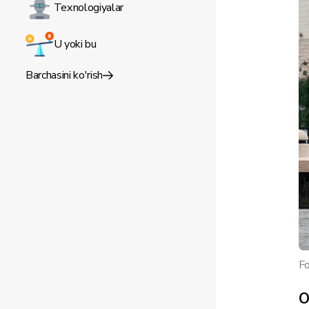
Texnologiyalar
U yoki bu
Barchasini ko'rish
Fo
O