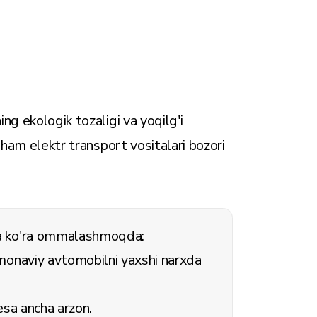
ng ekologik tozaligi va yoqilg'i
 ham elektr transport vositalari bozori
ga ko'ra ommalashmoqda:
amonaviy avtomobilni yaxshi narxda
esa ancha arzon.