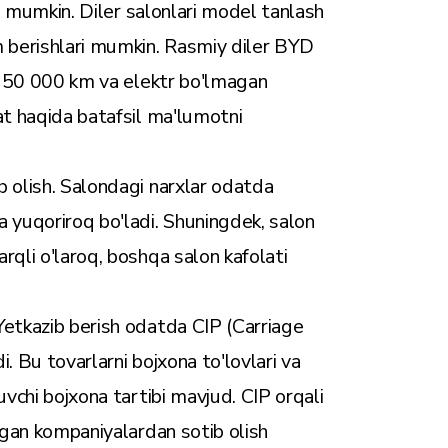
sh mumkin.
Diler salonlari
model tanlash
m berishlari mumkin. Rasmiy diler BYD
n 150 000 km va elektr bo'lmagan
at haqida batafsil ma'lumotni
b olish. Salondagi narxlar odatda
a yuqoriroq bo'ladi. Shuningdek, salon
rqli o'laroq, boshqa salon kafolati
Yetkazib berish odatda CIP (Carriage
. Bu tovarlarni bojxona to'lovlari va
uvchi bojxona tartibi mavjud. CIP orqali
shgan kompaniyalardan sotib olish