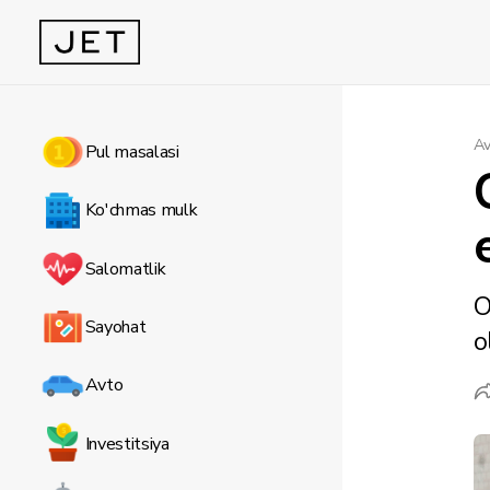
Av
Pul masalasi
Ko'chmas mulk
Salomatlik
O
Sayohat
o
Avto
Investitsiya