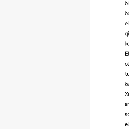
b
b
e
q
k
E
o
t
k
X
a
s
e