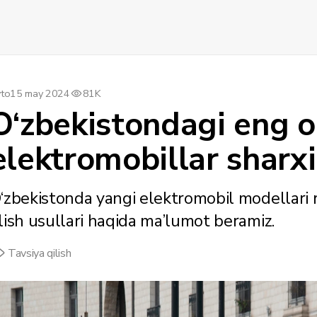
to
15 may 2024
81K
O‘zbekistondagi eng
elektromobillar sharxi
‘zbekistonda yangi elektromobil modellari ro‘
lish usullari haqida ma’lumot beramiz.
Tavsiya qilish