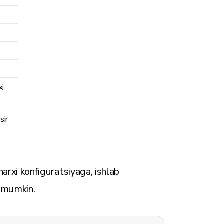
xi
sir
narxi konfiguratsiyaga, ishlab
i mumkin.