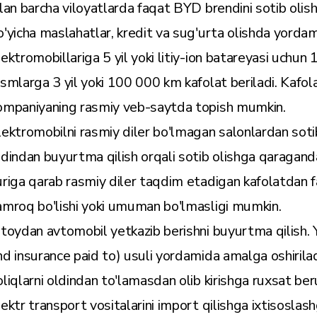
ilan barcha viloyatlarda faqat BYD brendini sotib oli
o'yicha maslahatlar, kredit va sug'urta olishda yorda
lektromobillariga 5 yil yoki litiy-ion batareyasi uchu
ismlarga 3 yil yoki 100 000 km kafolat beriladi. Kafol
ompaniyaning rasmiy veb-saytda topish mumkin.
lektromobilni rasmiy diler bo'lmagan salonlardan soti
ldindan buyurtma qilish orqali sotib olishga qaragand
uriga qarab rasmiy diler taqdim etadigan kafolatdan fa
amroq bo'lishi yoki umuman bo'lmasligi mumkin.
itoydan avtomobil yetkazib berishni buyurtma qilish. 
nd insurance paid to) usuli yordamida amalga oshiriladi
oliqlarni oldindan to'lamasdan olib kirishga ruxsat ber
lektr transport vositalarini import qilishga ixtisosla