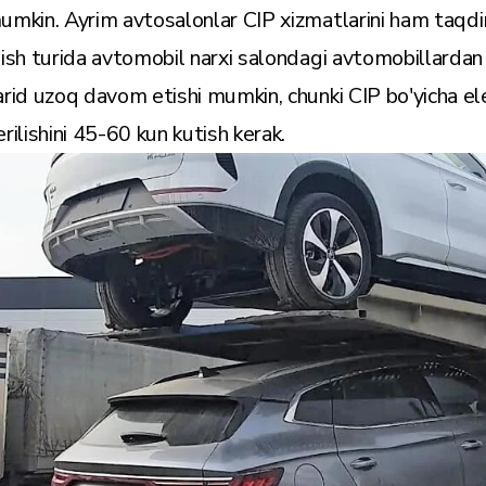
umkin. Ayrim avtosalonlar CIP xizmatlarini ham taqdi
lish turida avtomobil narxi salondagi avtomobillardan
arid uzoq davom etishi mumkin, chunki CIP bo'yicha el
erilishini 45-60 kun kutish kerak.