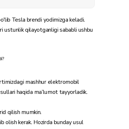
o'lib Tesla brendi yodimizga keladi.
i ustunlik qilayotganligi sababli ushbu
di?
urtimizdagi mashhur elektromobil
 usullari haqida ma’lumot tayyorladik.
rid qilish mumkin.
tib olish kerak. Hozirda bunday usul