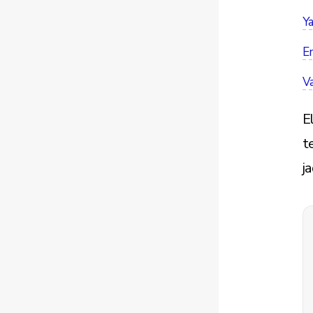
Ya
E
Va
E
t
j