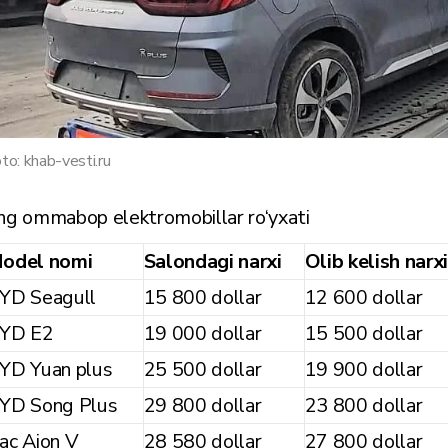
to: khab-vesti.ru
ng ommabop elektromobillar ro‘yxati
odel nomi
Salondagi narxi
Olib kelish narx
YD Seagull
15 800 dollar
12 600 dollar
YD E2
19 000 dollar
15 500 dollar
YD Yuan plus
25 500 dollar
19 900 dollar
YD Song Plus
29 800 dollar
23 800 dollar
ac Aion V
28 580 dollar
27 800 dollar