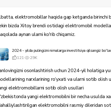
lbatta, elektromobillar haqida gap ketganda birinchi b
ekin bizda Xitoy brendi ostidagi elektromobil modellar
aqolada aynan ularni ko'rib chiqamiz.
2024 - yilda pulingizni nimalarga investitsiya qilsangiz bo'la
121
29K
anlovingizni osonlashtirish uchun 2024-yil holatiga y
odellarining narxlarining ro‘yxati va ularni sotib olish
angi elektromobillarni sotib olish usullari
'zbekistonda yangi elektromobilni bir necha usulda xa
ahalliylashtirilgan elektromobilni rasmiy dileridan so