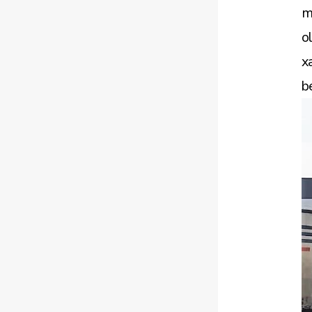
m
o
x
b