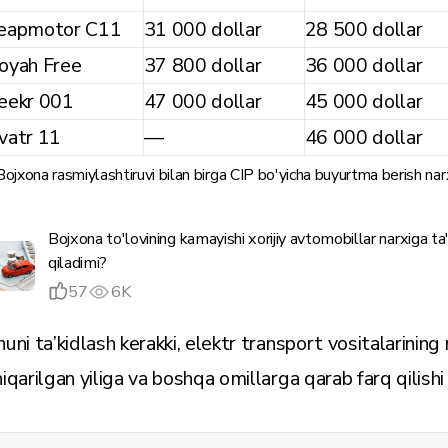
eapmotor C11
31 000 dollar
28 500 dollar
oyah Free
37 800 dollar
36 000 dollar
eekr 001
47 000 dollar
45 000 dollar
vatr 11
—
46 000 dollar
Bojxona rasmiylashtiruvi bilan birga CIP bo'yicha buyurtma berish nar
Bojxona to'lovining kamayishi xorijiy avtomobillar narxiga ta'
qiladimi?
57
6K
huni ta’kidlash kerakki, elektr transport vositalarining 
hiqarilgan yiliga va boshqa omillarga qarab farq qilish