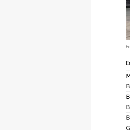
Fo
E
M
B
B
B
B
G