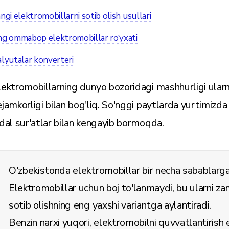
ngi elektromobillarni sotib olish usullari
ng ommabop elektromobillar ro‘yxati
lyutalar konverteri
lektromobillarning dunyo bozoridagi mashhurligi ularni
ejamkorligi bilan bog'liq. So'nggi paytlarda yurtimizda
adal sur'atlar bilan kengayib bormoqda.
O'zbekistonda elektromobillar bir necha sabablar
Elektromobillar uchun boj to'lanmaydi, bu ularni z
sotib olishning eng yaxshi variantga aylantiradi.
Benzin narxi yuqori, elektromobilni quvvatlantirish 