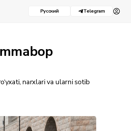
Русский
Telegram
 ommabop
yxati, narxlari va ularni sotib