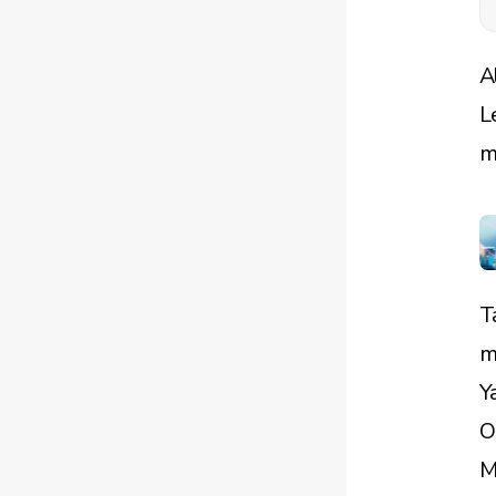
A
L
m
T
m
Y
O
M