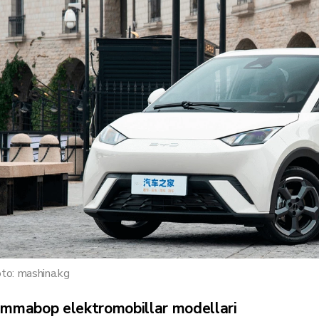
to: mashina.kg
mmabop elektromobillar modellari