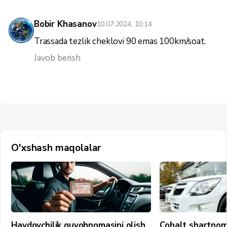
Bobir Khasanov
10.07.2024, 10:14
Trassada tezlik cheklovi 90 emas 100km/soat.
Javob berish
O'xshash maqolalar
Haydovchilik guvohnomasini olish
Cobalt shartnom