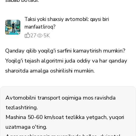
Taksi yoki shaxsiy avtomobil: qaysi biri
manfaatliroq?
27
5K
Qanday qilib yoqilg'i sarfini kamaytirish mumkin?
Yoqilg'i tejash algoritmi juda oddiy va har qanday
sharoitda amalga oshirilishi mumkin.
Avtomobilni transport oqimiga mos ravishda
tezlashtiring.
Mashina 50-60 km/soat tezlikka yetgach, yuqori
uzatmaga o'ting.