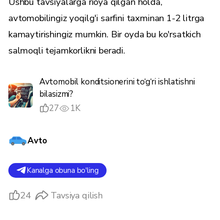
Ushbu tavsiyalarga rioya qilgan holda,
avtomobilingiz yoqilg'i sarfini taxminan 1-2 litrga
kamaytirishingiz mumkin. Bir oyda bu ko'rsatkich
salmoqli tejamkorlikni beradi.
Avtomobil konditsionerini to‘g‘ri ishlatishni
bilasizmi?
27
1K
Avto
Kanalga obuna bo'ling
24
Tavsiya qilish