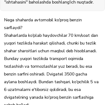
"ishtahasini" baholashda boshlang'ich nuqtadir.
Nega shaharda avtomobil ko'proq benzin
sarflaydi?
Shaharlarda ko'plab haydovchilar 70 km/soat dan
yuqori tezlikda harakat qilishadi, chunki bu tezlik
shahar sharoitlari uchun maqbul deb hisoblanadi.
Bunday yuqori tezlikda transport oqimida
tezlashish va tormozlashlar yuz beradi, bu esa
benzin sarfini oshiradi. Dvigatel 3500 gacha
aylana boshlaydi. Bundan tashqari, ko'pchilik 5 va
6 uzatmalarni e'tiborsiz qoldiradi, bu esa
dvigatelning yanada ko'proq benzin sarflashiga
sabab bo'ladi.