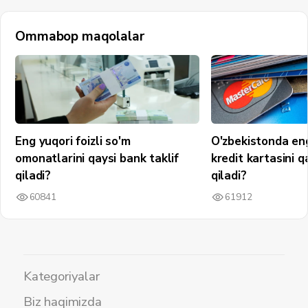
Ommabop maqolalar
Eng yuqori foizli so'm
O'zbekistonda en
omonatlarini qaysi bank taklif
kredit kartasini q
qiladi?
qiladi?
60841
61912
Kategoriyalar
Biz haqimizda