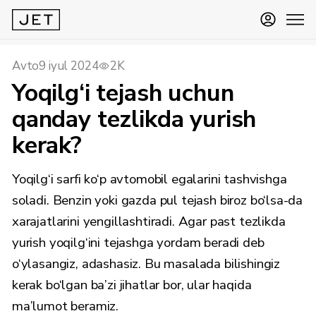
Avto
9 iyul 2024
2K
Yoqilg‘i tejash uchun
qanday tezlikda yurish
kerak?
Yoqilg‘i sarfi ko‘p avtomobil egalarini tashvishga
soladi. Benzin yoki gazda pul tejash biroz bo‘lsa-da
xarajatlarini yengillashtiradi. Agar past tezlikda
yurish yoqilg‘ini tejashga yordam beradi deb
o‘ylasangiz, adashasiz. Bu masalada bilishingiz
kerak bo‘lgan ba’zi jihatlar bor, ular haqida
ma’lumot beramiz.