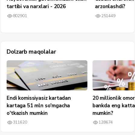
tartibi va narxlari - 2026
arzonlashdi?
802901
251449
Dolzarb maqolalar
Endi komissiyasiz kartadan
20 millionlik omo
kartaga 51 mln so'mgacha
bankda eng katta
o'tkazish mumkin
mumkin?
311620
128674