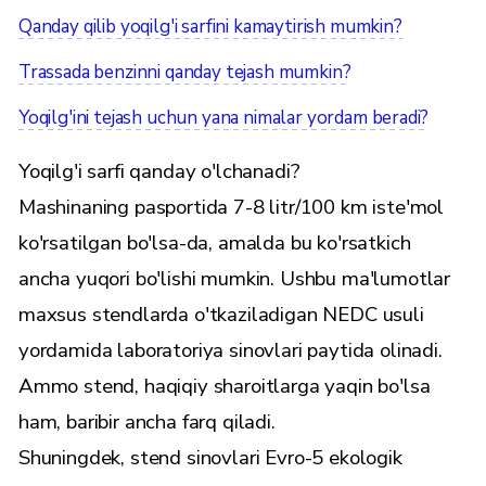
Qanday qilib yoqilg'i sarfini kamaytirish mumkin?
Trassada benzinni qanday tejash mumkin?
Yoqilg'ini tejash uchun yana nimalar yordam beradi?
Yoqilg'i sarfi qanday o'lchanadi?
Mashinaning pasportida 7-8 litr/100 km iste'mol
ko'rsatilgan bo'lsa-da, amalda bu ko'rsatkich
ancha yuqori bo'lishi mumkin. Ushbu ma'lumotlar
maxsus stendlarda o'tkaziladigan NEDC usuli
yordamida laboratoriya sinovlari paytida olinadi.
Ammo stend, haqiqiy sharoitlarga yaqin bo'lsa
ham, baribir ancha farq qiladi.
Shuningdek, stend sinovlari Evro-5 ekologik