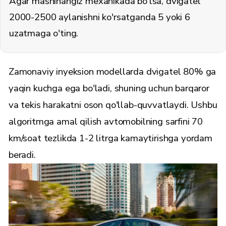
Agar mashinangiz mexanikada bo'lsa, dvigatel
2000-2500 aylanishni ko'rsatganda 5 yoki 6
uzatmaga o'ting.
Zamonaviy inyeksion modellarda dvigatel 80% ga
yaqin kuchga ega bo'ladi, shuning uchun barqaror
va tekis harakatni oson qo'llab-quvvatlaydi. Ushbu
algoritmga amal qilish avtomobilning sarfini 70
km/soat tezlikda 1-2 litrga kamaytirishga yordam
beradi.