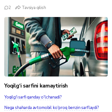
2
Tavsiya qilish
Yoqilg‘i sarfini kamaytirish
Yoqilg'i sarfi qanday o'lchanadi?
Nega shaharda avtomobil ko'proq benzin sarflaydi?