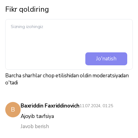
Fikr qoldiring
Jo'natish
Barcha sharhlar chop etilishidan oldin moderatsiyadan
o'tadi
Baxriddin Faxriddinovich
11.07.2024, 01:25
B
Ajoyib tavfsiya
Javob berish