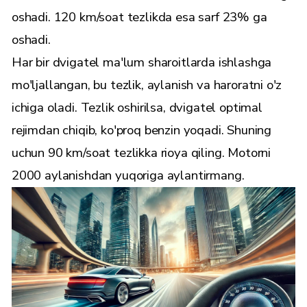
oshadi. 120 km/soat tezlikda esa sarf 23% ga
oshadi.
Har bir dvigatel ma'lum sharoitlarda ishlashga
mo'ljallangan, bu tezlik, aylanish va haroratni o'z
ichiga oladi. Tezlik oshirilsa, dvigatel optimal
rejimdan chiqib, ko'proq benzin yoqadi. Shuning
uchun 90 km/soat tezlikka rioya qiling. Motorni
2000 aylanishdan yuqoriga aylantirmang.