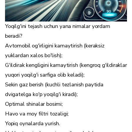
Yoqilg'ini tejash uchun yana nimalar yordam
beradi?
Avtomobil og'irligini kamaytirish (keraksiz
yuklardan xalos bo'lish);
G'ildirak kengligini kamaytirish (kengroq g'ildiraklar
yuqori yoqilg'i sarfiga olib keladi);
Sekin gaz berish (kuchli tezlanish paytida
dvigatelga ko'p yoqilg'i kiradi);
Optimal shinalar bosimi;
Havo va moy filtri tozaligi;
Yopiq oynalarda yurish.