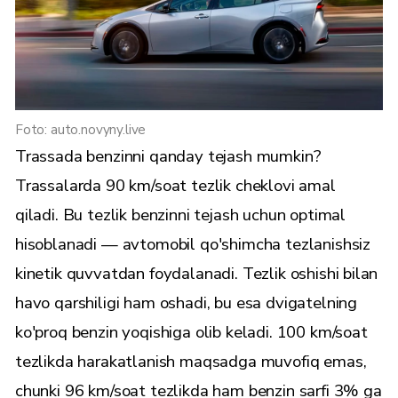
Foto: auto.novyny.live
Trassada benzinni qanday tejash mumkin?
Trassalarda 90 km/soat tezlik cheklovi amal
qiladi. Bu tezlik benzinni tejash uchun optimal
hisoblanadi — avtomobil qo'shimcha tezlanishsiz
kinetik quvvatdan foydalanadi. Tezlik oshishi bilan
havo qarshiligi ham oshadi, bu esa dvigatelning
ko'proq benzin yoqishiga olib keladi. 100 km/soat
tezlikda harakatlanish maqsadga muvofiq emas,
chunki 96 km/soat tezlikda ham benzin sarfi 3% ga