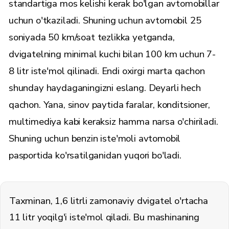
standartiga mos kelishi kerak bo'lgan avtomobillar
uchun o'tkaziladi. Shuning uchun avtomobil 25
soniyada 50 km/soat tezlikka yetganda,
dvigatelning minimal kuchi bilan 100 km uchun 7-
8 litr iste'mol qilinadi. Endi oxirgi marta qachon
shunday haydaganingizni eslang. Deyarli hech
qachon. Yana, sinov paytida faralar, konditsioner,
multimediya kabi keraksiz hamma narsa o'chiriladi.
Shuning uchun benzin iste'moli avtomobil
pasportida ko'rsatilganidan yuqori bo'ladi.
Taxminan, 1,6 litrli zamonaviy dvigatel o'rtacha
11 litr yoqilg'i iste'mol qiladi. Bu mashinaning