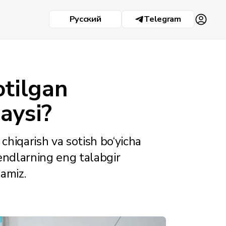
Русский
Telegram
otilgan
aysi?
chiqarish va sotish bo‘yicha
rendlarning eng talabgir
qamiz.