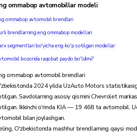
ng ommabop avtomobillar modeli
ng ommabop avtomobil brendlari
urli brendlarning eng ommabop modellari
rx segmentlari bo'yicha eng ko'p sotilgan modellar
tomobil bozorida raqobat paydo bo'ldimi?
ng ommabop avtomobil brendlari
'zbekistonda 2024 yilda UzAuto Motors statistikasig
otilgan. Savdolarning asosiy qismini Chevrolet mark
otilgan. Ikkinchi o'rinda KIA — 19 468 ta avtomobil. 
vtomobil bilan joylashgan.
eling, O'zbekistonda mashhur brendlarning qaysi modell