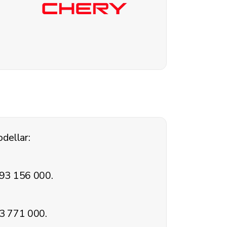
dellar:
 93 156 000.
93 771 000.