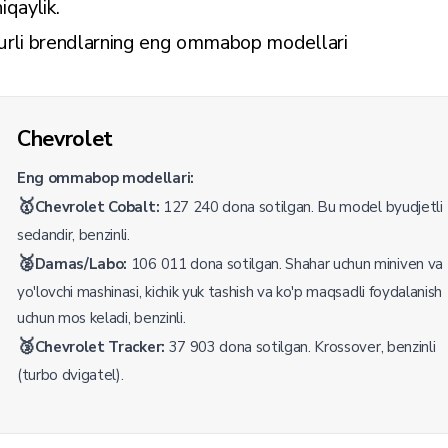
iqaylik.
urli brendlarning eng ommabop modellari
Chevrolet
Eng ommabop modellari:
🥇
Chevrolet Cobalt:
127 240 dona sotilgan. Bu model byudjetli
sedandir, benzinli.
🥈
Damas/Labo:
106 011 dona sotilgan. Shahar uchun miniven va
yo'lovchi mashinasi, kichik yuk tashish va ko'p maqsadli foydalanish
uchun mos keladi, benzinli.
🥉
Chevrolet Tracker:
37 903 dona sotilgan. Krossover, benzinli
(turbo dvigatel).