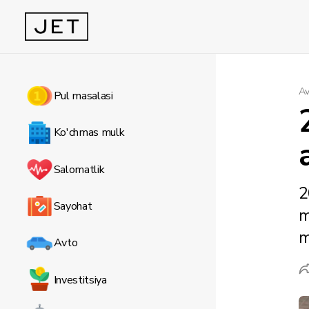
Av
Pul masalasi
Ko'chmas mulk
Salomatlik
2
Sayohat
m
m
Avto
Investitsiya