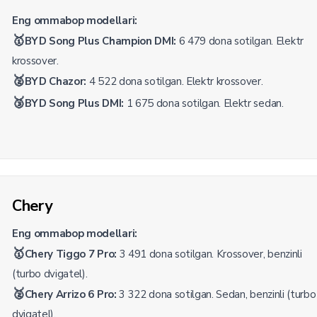
Eng ommabop modellari:
🥇
BYD Song Plus Champion DMI:
6 479 dona sotilgan. Elektr
krossover.
🥈
BYD Chazor:
4 522 dona sotilgan. Elektr krossover.
🥉
BYD Song Plus DMI:
1 675 dona sotilgan. Elektr sedan.
Chery
Eng ommabop modellari:
🥇
Chery Tiggo 7 Pro:
3 491 dona sotilgan. Krossover, benzinli
(turbo dvigatel).
🥈
Chery Arrizo 6 Pro:
3 322 dona sotilgan. Sedan, benzinli (turbo
dvigatel).