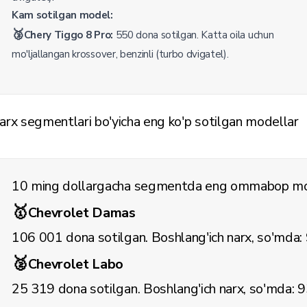
Kam sotilgan model:
🥉
Chery Tiggo 8 Pro:
550 dona sotilgan. Katta oila uchun
mo'ljallangan krossover, benzinli (turbo dvigatel).
arx segmentlari bo'yicha eng ko'p sotilgan modellar
10 ming dollargacha segmentda eng ommabop mo
🥇
Chevrolet Damas
106 001 dona sotilgan. Boshlang'ich narx, so'mda:
🥈
Chevrolet Labo
25 319 dona sotilgan. Boshlang'ich narx, so'mda: 