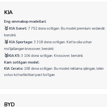
KIA
Eng ommabop modellari:
🥇
KIA Sonet:
7 752 dona sotilgan. Bu model premium sedandir,
benzinli.
🥈
KIA Sportage:
3 318 dona sotilgan. Katta oila uchun
mo'ljallangan krossover, benzinli.
🥉
KIA K5:
3 106 dona sotilgan. Krossover, benzinli.
Kam sotilgan model:
KIA Cerato:
108 dona sotilgan. Bu model reklama qilingan, lekin
sotuv ko'rsatkichlari past bo'lgan.
BYD