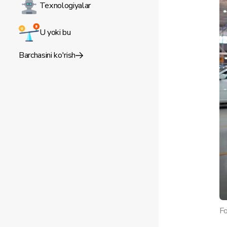
Texnologiyalar
U yoki bu
Barchasini ko'rish
Fo