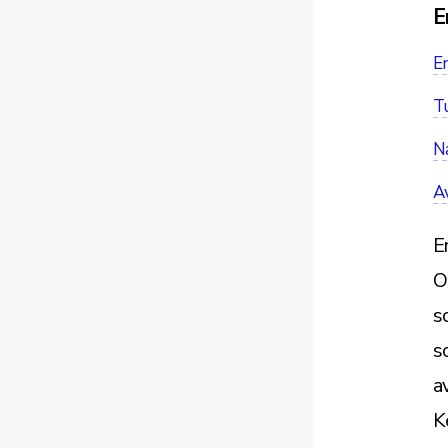
E
E
T
Na
Av
E
O
s
s
a
K