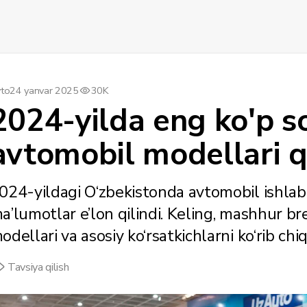
to
24 yanvar 2025
30K
2024-yilda eng ko'p s
avtomobil modellari q
024-yildagi O‘zbekistonda avtomobil ishlab 
a’lumotlar e’lon qilindi. Keling, mashhur b
odellari va asosiy ko‘rsatkichlarni ko‘rib chi
Tavsiya qilish