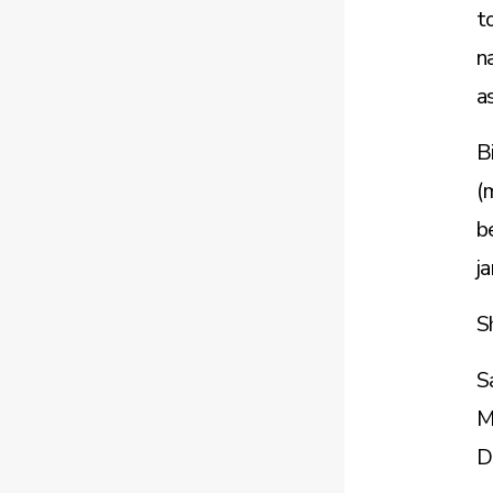
t
n
a
B
(
b
j
S
Sa
M
D