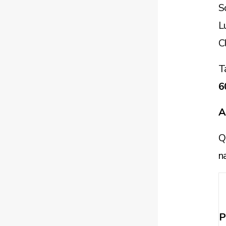
S
L
C
T
6
A
Q
na
P