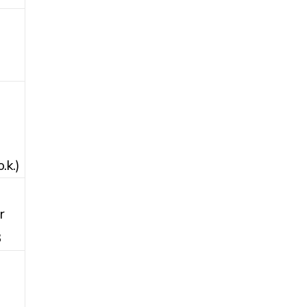
.k.)
r
8