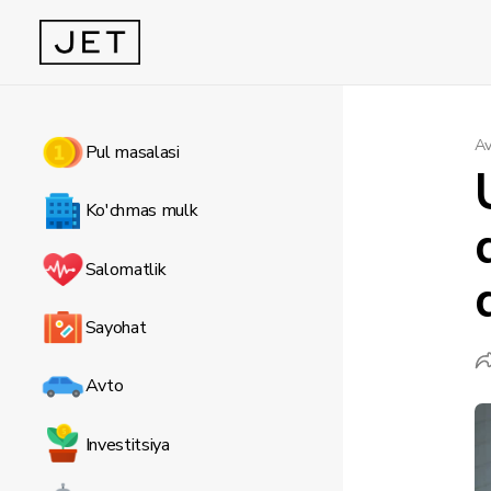
Av
Pul masalasi
Ko'chmas mulk
Salomatlik
Sayohat
Avto
Investitsiya