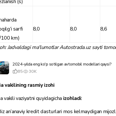
ezlanish (s)
haharda
oqilg‘i sarfi
8,0
8,0
8,6
l/100 km)
zoh: Jadvaldagi ma'lumotlar Autostrada.uz sayti tomo
2024-yilda eng ko'p sotilgan avtomobil modellari qaysi?
85
30K
ia vakilining rasmiy izohi
ia vakili vaziyatni quyidagicha
izohladi
:
Biz an’anaviy kredit dasturlari mos kelmaydigan mijozl