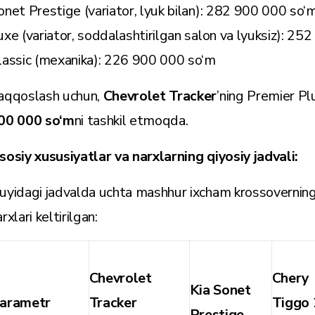
onet Prestige (variator, lyuk bilan): 282 900 000 so‘
uxe (variator, soddalashtirilgan salon va lyuksiz): 2
lassic (mexanika): 226 900 000 so‘m
aqqoslash uchun,
Chevrolet Tracker
’ning Premier Pl
00 000 so‘m
ni tashkil etmoqda.
sosiy xususiyatlar va narxlarning qiyosiy jadvali:
uyidagi jadvalda uchta mashhur ixcham krossoverning a
rxlari keltirilgan:
Chevrolet
Chery
Kia Sonet
arametr
Tracker
Tiggo 
Prestige