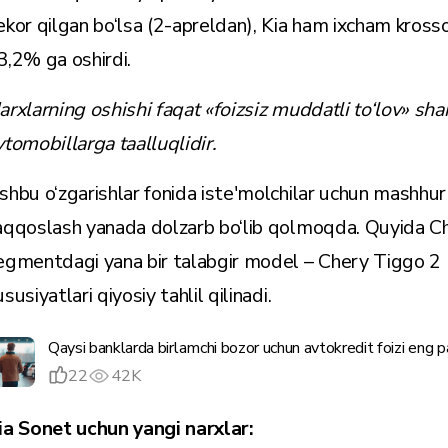
ekor qilgan bo‘lsa (2-apreldan), Kia ham ixcham krosso
3,2% ga oshirdi.
arxlarning oshishi faqat «foizsiz muddatli to‘lov» shar
vtomobillarga taalluqlidir.
shbu o‘zgarishlar fonida iste'molchilar uchun mashhur 
aqqoslash yanada dolzarb bo‘lib qolmoqda. Quyida Ch
egmentdagi yana bir talabgir model – Chery Tiggo 2 P
susiyatlari qiyosiy tahlil qilinadi.
Qaysi banklarda birlamchi bozor uchun avtokredit foizi eng 
22
42K
ia Sonet uchun yangi narxlar: