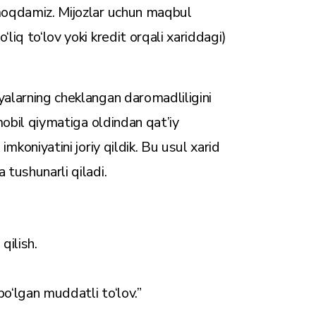
tmoqdamiz. Mijozlar uchun maqbul
liq to‘lov yoki kredit orqali xariddagi)
yalarning cheklangan daromadliligini
omobil qiymatiga oldindan qat’iy
imkoniyatini joriy qildik. Bu usul xarid
 tushunarli qiladi.
qilish.
 bo‘lgan muddatli to‘lov.”