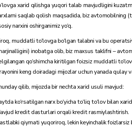
o‘lovga xarid qilishga yuqori talab mavjudligini kuza
arxlarni saqlab qolish maqsadida, biz avtomobilning (to‘
sosiy narxini oshirganimiz yo‘q.
iroq, muddatli to‘lovga bo‘lgan talabni va bu operatsi
marjinalligini) inobatga olib, biz maxsus taklifni – avt
elgilangan qo‘shimcha kiritilgan foizsiz muddatli to‘lov 
arayonini keng doiradagi mijozlar uchun yanada qulay va
hunday qilib, mijozda bir nechta xarid usuli mavjud:
ytda ko‘rsatilgan narx bo‘yicha to‘liq to‘lov bilan xarid 
avjud kredit dasturlari orqali kredit rasmiylashtirish.
astlabki qiymati yuqoriroq, lekin keyinchalik foizlarsiz