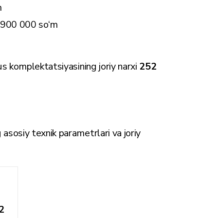
m
52 900 000 so‘m
us komplektatsiyasining joriy narxi
252
sosiy texnik parametrlari va joriy
2