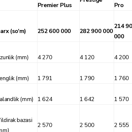
Premier Plus
Pro
214 9
arx (so‘m)
252 600 000
282 900 000
000
zunlik (mm)
4 270
4 120
4 200
englik (mm)
1 791
1 790
1 760
alandlik (mm)
1 624
1 642
1 570
‘ildirak bazasi
2 570
2 500
2 555
mm)