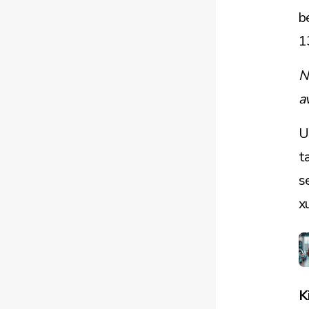
b
1
N
a
U
t
s
xu
K