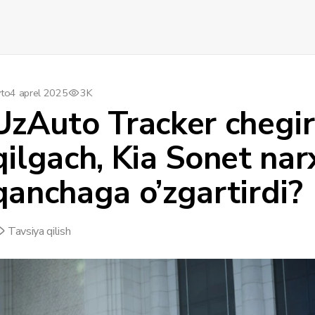
to
4 aprel 2025
3K
UzAuto Tracker chegir
qilgach, Kia Sonet narx
qanchaga o’zgartirdi?
Tavsiya qilish