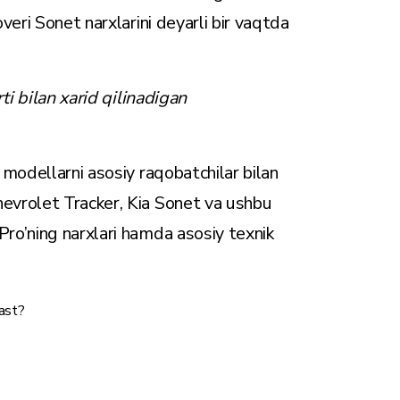
veri Sonet narxlarini deyarli bir vaqtda
ti bilan xarid qilinadigan
modellarni asosiy raqobatchilar bilan
evrolet Tracker, Kia Sonet va ushbu
ro’ning narxlari hamda asosiy texnik
past?