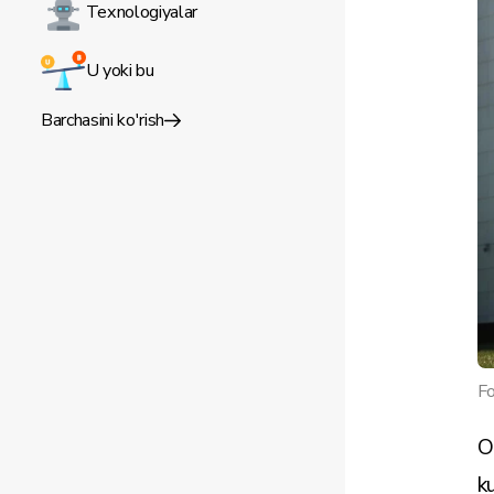
Texnologiyalar
U yoki bu
Barchasini ko'rish
Fo
O
k