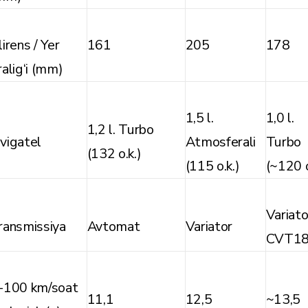
lirens / Yer
161
205
178
ralig‘i (mm)
1,5 l.
1,0 l.
1,2 l. Turbo
vigatel
Atmosferali
Turbo
(132 o.k.)
(115 o.k.)
(~120 o
Variato
ransmissiya
Avtomat
Variator
CVT1
-100 km/soat
11,1
12,5
~13,5