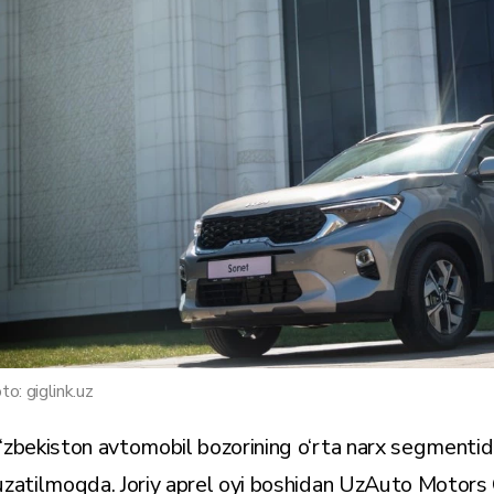
to: giglink.uz
‘zbekiston avtomobil bozorining o‘rta narx segmentida 
uzatilmoqda. Joriy aprel oyi boshidan UzAuto Motors 