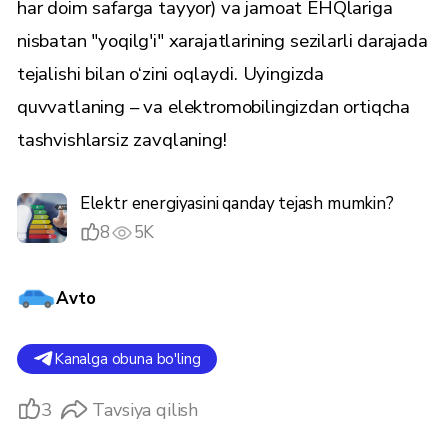
har doim safarga tayyor) va jamoat EHQlariga
nisbatan "yoqilg'i" xarajatlarining sezilarli darajada
tejalishi bilan o‘zini oqlaydi. Uyingizda
quvvatlaning – va elektromobilingizdan ortiqcha
tashvishlarsiz zavqlaning!
Elektr energiyasini qanday tejash mumkin?
8
5K
Avto
Kanalga obuna bo'ling
3
Tavsiya qilish