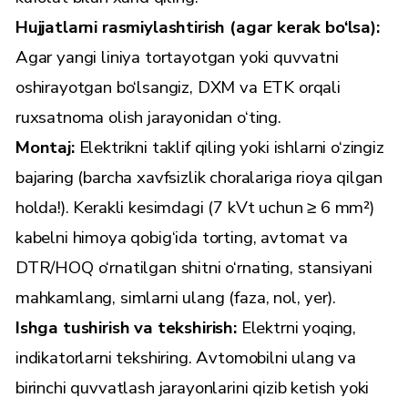
Hujjatlarni rasmiylashtirish (agar kerak bo‘lsa):
Agar yangi liniya tortayotgan yoki quvvatni
oshirayotgan bo‘lsangiz, DXM va ETK orqali
ruxsatnoma olish jarayonidan o‘ting.
Montaj:
Elektrikni taklif qiling yoki ishlarni o‘zingiz
bajaring (barcha xavfsizlik choralariga rioya qilgan
holda!). Kerakli kesimdagi (7 kVt uchun ≥ 6 mm²)
kabelni himoya qobig‘ida torting, avtomat va
DTR/HOQ o‘rnatilgan shitni o‘rnating, stansiyani
mahkamlang, simlarni ulang (faza, nol, yer).
Ishga tushirish va tekshirish:
Elektrni yoqing,
indikatorlarni tekshiring. Avtomobilni ulang va
birinchi quvvatlash jarayonlarini qizib ketish yoki