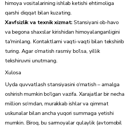
himoya vositalarining ishlab ketishi ehtimoliga
qarshi diqqat bilan kuzating.
Xavfsizlik va texnik xizmat:
Stansiyani ob-havo
va begona shaxslar kirishidan himoyalanganligini
ta'minlang. Kontaktlarni vaqti-vaqti bilan tekshirib
turing. Agar o‘rnatish rasmiy bo‘lsa, yillik
tekshiruvni unutmang.
Xulosa
Uyda quvvatlash stansiyasini o‘rnatish – amalga
oshirish mumkin bo‘lgan vazifa. Xarajatlar bir necha
million so‘mdan, murakkab ishlar va qimmat
uskunalar bilan ancha yuqori summaga yetishi
mumkin. Biroq, bu sarmoyalar qulaylik (avtomobil