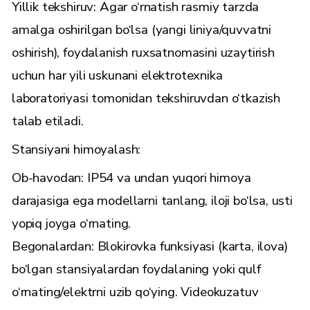
Yillik tekshiruv: Agar o‘rnatish rasmiy tarzda
amalga oshirilgan bo‘lsa (yangi liniya/quvvatni
oshirish), foydalanish ruxsatnomasini uzaytirish
uchun har yili uskunani elektrotexnika
laboratoriyasi tomonidan tekshiruvdan o‘tkazish
talab etiladi.
Stansiyani himoyalash:
Ob-havodan: IP54 va undan yuqori himoya
darajasiga ega modellarni tanlang, iloji bo‘lsa, usti
yopiq joyga o‘rnating.
Begonalardan: Blokirovka funksiyasi (karta, ilova)
bo‘lgan stansiyalardan foydalaning yoki qulf
o‘rnating/elektrni uzib qo‘ying. Videokuzatuv