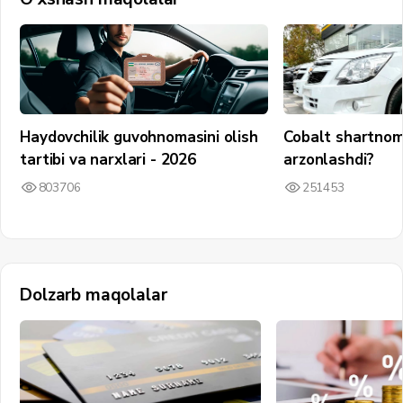
Haydovchilik guvohnomasini olish
Cobalt shartnom
tartibi va narxlari - 2026
arzonlashdi?
803706
251453
Dolzarb maqolalar