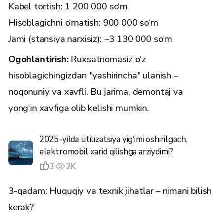
Kabel tortish: 1 200 000 so‘m
Hisoblagichni o‘rnatish: 900 000 so‘m
Jami (stansiya narxisiz): ~3 130 000 so‘m
Ogohlantirish:
Ruxsatnomasiz o‘z
hisoblagichingizdan "yashirincha" ulanish –
noqonuniy va xavfli. Bu jarima, demontaj va
yong‘in xavfiga olib kelishi mumkin.
2025-yilda utilizatsiya yig‘imi oshirilgach,
elektromobil xarid qilishga arziydimi?
3
2K
3-qadam: Huquqiy va texnik jihatlar – nimani bilish
kerak?