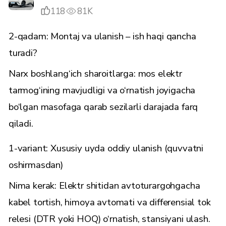
118
81K
2-qadam: Montaj va ulanish – ish haqi qancha
turadi?
Narx boshlang‘ich sharoitlarga: mos elektr
tarmog‘ining mavjudligi va o‘rnatish joyigacha
bo‘lgan masofaga qarab sezilarli darajada farq
qiladi.
1-variant: Xususiy uyda oddiy ulanish (quvvatni
oshirmasdan)
Nima kerak: Elektr shitidan avtoturargohgacha
kabel tortish, himoya avtomati va differensial tok
relesi (DTR yoki HOQ) o‘rnatish, stansiyani ulash.