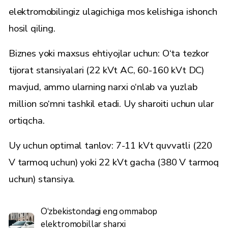
elektromobilingiz ulagichiga mos kelishiga ishonch
hosil qiling.
Biznes yoki maxsus ehtiyojlar uchun: O‘ta tezkor
tijorat stansiyalari (22 kVt AC, 60-160 kVt DC)
mavjud, ammo ularning narxi o‘nlab va yuzlab
million so‘mni tashkil etadi. Uy sharoiti uchun ular
ortiqcha.
Uy uchun optimal tanlov: 7-11 kVt quvvatli (220
V tarmoq uchun) yoki 22 kVt gacha (380 V tarmoq
uchun) stansiya.
O‘zbekistondagi eng ommabop
elektromobillar sharxi