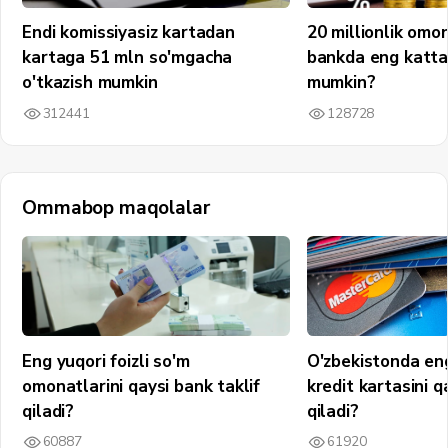
Endi komissiyasiz kartadan
20 millionlik omo
kartaga 51 mln so'mgacha
bankda eng katta
o'tkazish mumkin
mumkin?
312441
128728
Ommabop maqolalar
Eng yuqori foizli so'm
O'zbekistonda en
omonatlarini qaysi bank taklif
kredit kartasini q
qiladi?
qiladi?
60887
61920