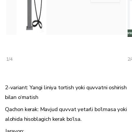
1/4
2/
2-variant: Yangi liniya tortish yoki quvvatni oshirish
bilan o‘rnatish
Qachon kerak: Mavjud quvvat yetarli bo‘lmasa yoki
alohida hisoblagich kerak bo‘lsa.
Jarayon: