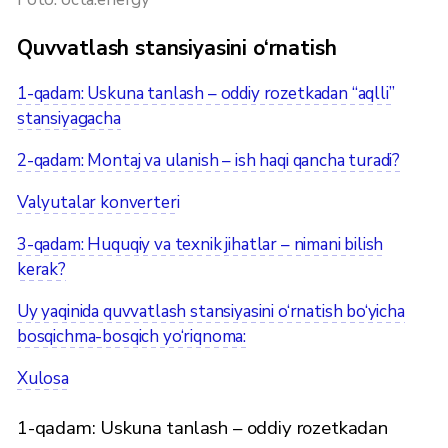
Quvvatlash stansiyasini o‘rnatish
1-qadam: Uskuna tanlash – oddiy rozetkadan “aqlli”
stansiyagacha
2-qadam: Montaj va ulanish – ish haqi qancha turadi?
Valyutalar konverteri
3-qadam: Huquqiy va texnik jihatlar – nimani bilish
kerak?
Uy yaqinida quvvatlash stansiyasini o‘rnatish bo‘yicha
bosqichma-bosqich yo‘riqnoma:
Xulosa
1-qadam: Uskuna tanlash – oddiy rozetkadan