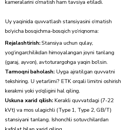
kameralarini o‘rnatish ham tavsiya etiladi.
Uy yaqinida quvvatlash stansiyasini o‘rnatish
bo‘yicha bosqichma-bosqich yo‘riqnoma:
Rejalashtirish:
Stansiya uchun qulay,
yog‘ingarchilikdan himoyalangan joyni tanlang
(garaj, ayvon), avtoturargohga yaqin bo‘lsin.
Tarmoqni baholash:
Uyga ajratilgan quvvatni
tekshiring. U yetarlimi? ETK orqali limitni oshirish
kerakmi yoki yo‘qligini hal qiling.
Uskuna xarid qilish:
Kerakli quvvatdagi (7-22
kVt) va mos ulagichli (Type 1, Type 2, GB/T)
stansiyani tanlang. Ishonchli sotuvchilardan
kafolat bilan xarid qiling.