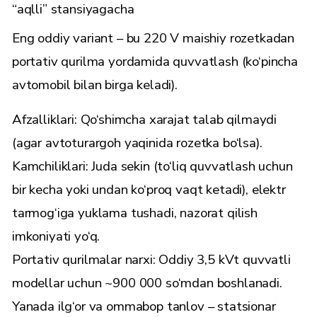
“aqlli” stansiyagacha
Eng oddiy variant – bu 220 V maishiy rozetkadan
portativ qurilma yordamida quvvatlash (ko‘pincha
avtomobil bilan birga keladi).
Afzalliklari: Qo‘shimcha xarajat talab qilmaydi
(agar avtoturargoh yaqinida rozetka bo‘lsa).
Kamchiliklari: Juda sekin (to‘liq quvvatlash uchun
bir kecha yoki undan ko‘proq vaqt ketadi), elektr
tarmog‘iga yuklama tushadi, nazorat qilish
imkoniyati yo‘q.
Portativ qurilmalar narxi: Oddiy 3,5 kVt quvvatli
modellar uchun ~900 000 so‘mdan boshlanadi.
Yanada ilg‘or va ommabop tanlov – statsionar