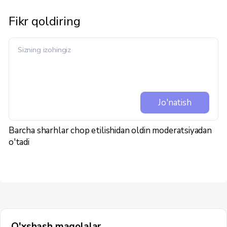
Fikr qoldiring
Jo'natish
Barcha sharhlar chop etilishidan oldin moderatsiyadan
o'tadi
O'xshash maqolalar