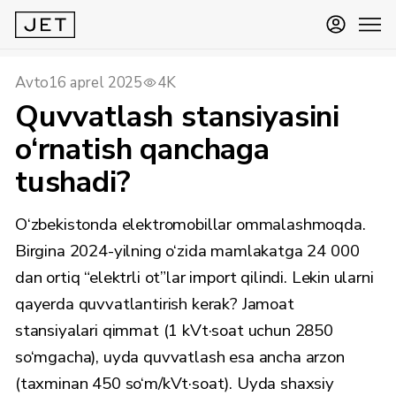
Avto
16 aprel 2025
4K
Quvvatlash stansiyasini
o‘rnatish qanchaga
tushadi?
O‘zbekistonda elektromobillar ommalashmoqda.
Birgina 2024-yilning o‘zida mamlakatga 24 000
dan ortiq “elektrli ot”lar import qilindi. Lekin ularni
qayerda quvvatlantirish kerak? Jamoat
stansiyalari qimmat (1 kVt·soat uchun 2850
so‘mgacha), uyda quvvatlash esa ancha arzon
(taxminan 450 so‘m/kVt·soat). Uyda shaxsiy