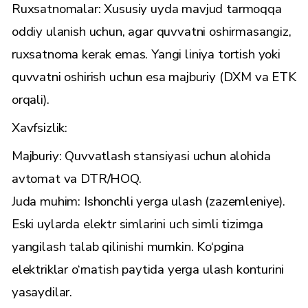
Ruxsatnomalar: Xususiy uyda mavjud tarmoqqa
oddiy ulanish uchun, agar quvvatni oshirmasangiz,
ruxsatnoma kerak emas. Yangi liniya tortish yoki
quvvatni oshirish uchun esa majburiy (DXM va ETK
orqali).
Xavfsizlik:
Majburiy: Quvvatlash stansiyasi uchun alohida
avtomat va DTR/HOQ.
Juda muhim: Ishonchli yerga ulash (zazemleniye).
Eski uylarda elektr simlarini uch simli tizimga
yangilash talab qilinishi mumkin. Ko‘pgina
elektriklar o‘rnatish paytida yerga ulash konturini
yasaydilar.