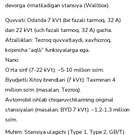
devorga o‘rnatiladigan stansiya (Wallbox).
Quvvati: Odatda 7 kVt (bir fazali tarmoq, 32 A)
dan 22 kVt (uch fazali tarmoq, 32 A) gacha.
Afzalliklari: Tezroq quvvatlaydi, xavfsizroq,
ko‘pincha “aqlli” funksiyalarga ega.
Narxi:
O‘rta sinf (7-22 kVt): ~5-10 million so‘m.
Byudjetli Xitoy brendlari (7 kVt): Taxminan 4
million so‘m (masalan, Tezroq).
Avtomobil ishlab chiqaruvchilarining original
stansiyalari (masalan, BYD 7 kVt): ~1,2-1,3 million
so‘m.
Muhim: Stansiya ulagichi (Type 1, Type 2, GB/T)