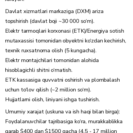
Davlat xizmatlari markaziga (DXM) ariza
topshirish (davlat boji ~30 000 so‘m).
Elektr tarmoqlari korxonasi (ETK)/Energiya sotish
mutaxassisi tomonidan obyektni ko‘zdan kechirish,
texnik ruxsatnoma olish (5 kungacha).
Elektr montajchilari tomonidan alohida
hisoblagichli shitni o‘rnatish.
ETK kassasiga quvvatni oshirish va plombalash
uchun to‘lov qilish (~2 million so‘m).
Hujjatlarni olish, liniyani ishga tushirish.
Umumiy xarajat (uskuna va ish haqi bilan birga):
Foydalanuvchilar tajribasiga ko‘ra, murakkablikka
qarab $400 dan $1500 gacha (4,5 - 17 million