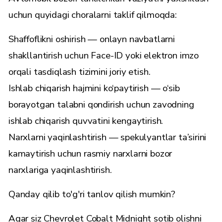
uchun quyidagi choralarni taklif qilmoqda:
Shaffoflikni oshirish — onlayn navbatlarni
shakllantirish uchun Face-ID yoki elektron imzo
orqali tasdiqlash tizimini joriy etish.
Ishlab chiqarish hajmini ko‘paytirish — o‘sib
borayotgan talabni qondirish uchun zavodning
ishlab chiqarish quvvatini kengaytirish.
Narxlarni yaqinlashtirish — spekulyantlar ta’sirini
kamaytirish uchun rasmiy narxlarni bozor
narxlariga yaqinlashtirish.
Qanday qilib to'g'ri tanlov qilish mumkin?
Agar siz Chevrolet Cobalt Midnight sotib olishni