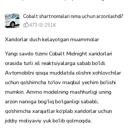
Cobalt shartnomalari nima uchun arzonlashdi?
473
251K
Xaridorlar duch kelayotgan muammolar
Yangi savdo tizimi Cobalt Midnight xaridorlari
orasida turli xil reaktsiyalarga sabab bo‘ldi.
Avtomobilni qisqa muddatda olishni xohlovchilar
uchun qo‘shimcha to‘lov maqbul yechim bo‘lishi
mumkin. Ammo modelning mashhurligi uning
arzon narxiga bog‘liq bo‘lganligi sababli,
qo‘shimcha xarajatlar ko‘plab xaridorlar uchun
jiddiy moliyaviy yuk bo‘lib qolmoqda.