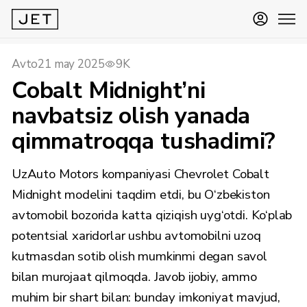
Avto
21 may 2025
9K
Cobalt Midnight’ni
navbatsiz olish yanada
qimmatroqqa tushadimi?
UzAuto Motors kompaniyasi Chevrolet Cobalt
Midnight modelini taqdim etdi, bu O‘zbekiston
avtomobil bozorida katta qiziqish uyg‘otdi. Ko‘plab
potentsial xaridorlar ushbu avtomobilni uzoq
kutmasdan sotib olish mumkinmi degan savol
bilan murojaat qilmoqda. Javob ijobiy, ammo
muhim bir shart bilan: bunday imkoniyat mavjud,