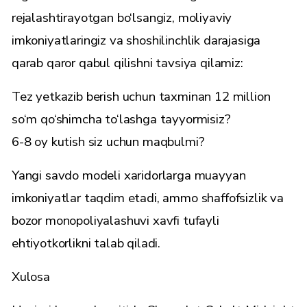
rejalashtirayotgan bo‘lsangiz, moliyaviy
imkoniyatlaringiz va shoshilinchlik darajasiga
qarab qaror qabul qilishni tavsiya qilamiz:
Tez yetkazib berish uchun taxminan 12 million
so‘m qo‘shimcha to‘lashga tayyormisiz?
6-8 oy kutish siz uchun maqbulmi?
Yangi savdo modeli xaridorlarga muayyan
imkoniyatlar taqdim etadi, ammo shaffofsizlik va
bozor monopoliyalashuvi xavfi tufayli
ehtiyotkorlikni talab qiladi.
Xulosa