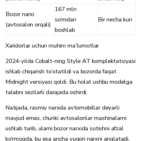
167 mln
Bozor narxi
so‘mdan
Bir necha kun
(avtosalon orqali)
boshlab
Xaridorlar uchun muhim ma’lumotlar
2024-yilda Cobalt-ning Style AT komplektatsiyasi
ishlab chiqarish to‘xtatildi va bozorda faqat
Midnight versiyasi qoldi. Bu holat ushbu modelga
talabni sezilarli darajada oshirdi.
Natijada, rasmiy narxda avtomobillar deyarli
mavjud emas, chunki avtosalonlar mashinalarni
ushlab turib, ularni bozor narxida sotishni afzal
ko‘rmoqda, bu esa ancha yuqori narxni anglatadi.