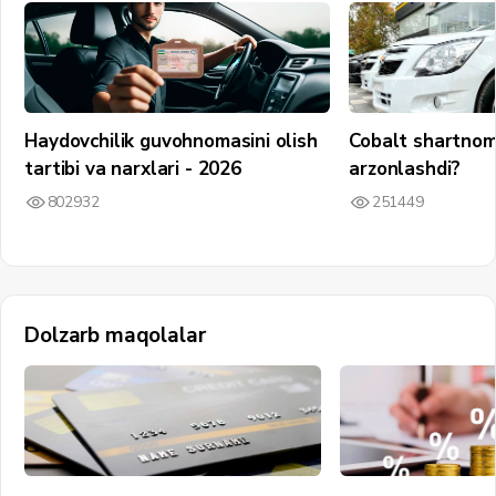
Haydovchilik guvohnomasini olish
Cobalt shartnom
tartibi va narxlari - 2026
arzonlashdi?
802932
251449
Dolzarb maqolalar