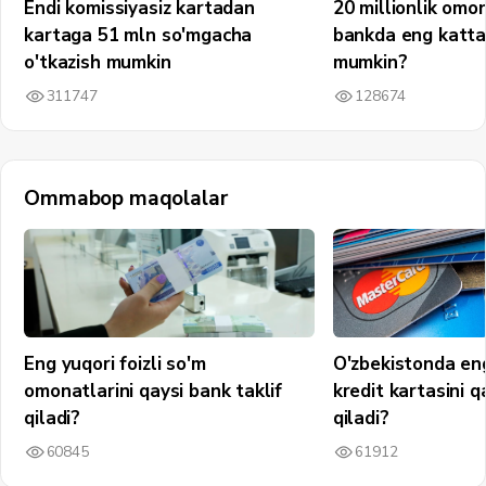
Endi komissiyasiz kartadan
20 millionlik omo
kartaga 51 mln so'mgacha
bankda eng katta
o'tkazish mumkin
mumkin?
311747
128674
Ommabop maqolalar
Eng yuqori foizli so'm
O'zbekistonda en
omonatlarini qaysi bank taklif
kredit kartasini q
qiladi?
qiladi?
60845
61912