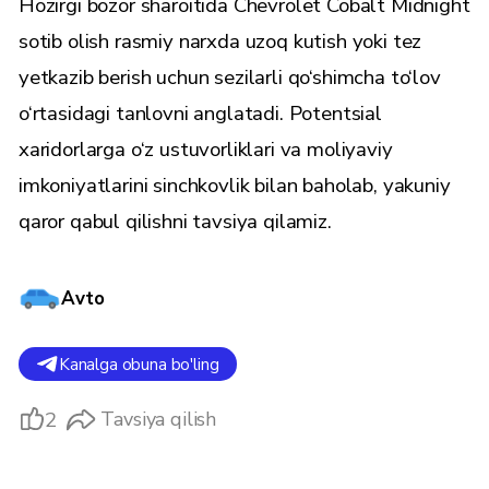
Hozirgi bozor sharoitida Chevrolet Cobalt Midnight
sotib olish rasmiy narxda uzoq kutish yoki tez
yetkazib berish uchun sezilarli qo‘shimcha to‘lov
o‘rtasidagi tanlovni anglatadi. Potentsial
xaridorlarga o‘z ustuvorliklari va moliyaviy
imkoniyatlarini sinchkovlik bilan baholab, yakuniy
qaror qabul qilishni tavsiya qilamiz.
Avto
Kanalga obuna bo'ling
2
Tavsiya qilish