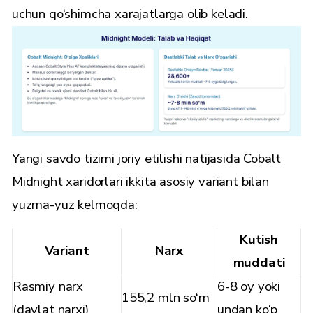
uchun qo‘shimcha xarajatlarga olib keladi.
Yangi savdo tizimi joriy etilishi natijasida Cobalt
Midnight xaridorlari ikkita asosiy variant bilan
yuzma-yuz kelmoqda:
Kutish
Variant
Narx
muddati
Rasmiy narx
6-8 oy yoki
155,2 mln so‘m
(davlat narxi)
undan ko‘p