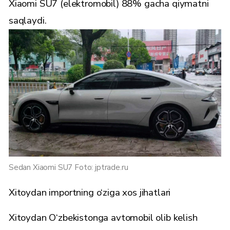
Xiaomi SU7 (elektromobil) 88% gacha qiymatni
saqlaydi.
Sedan Xiaomi SU7 Foto: jptrade.ru
Xitoydan importning o‘ziga xos jihatlari
Xitoydan O‘zbekistonga avtomobil olib kelish