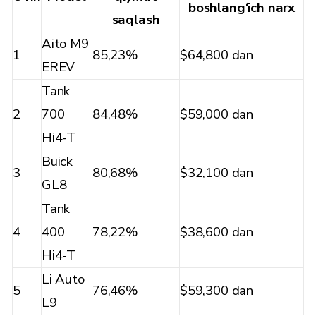
boshlang‘ich narx
saqlash
Aito M9
1
85,23%
$64,800 dan
EREV
Tank
2
700
84,48%
$59,000 dan
Hi4-T
Buick
3
80,68%
$32,100 dan
GL8
Tank
4
400
78,22%
$38,600 dan
Hi4-T
Li Auto
5
76,46%
$59,300 dan
L9