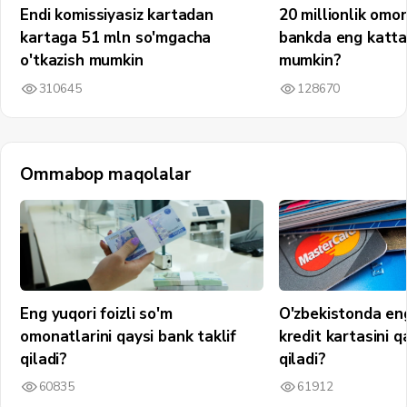
Endi komissiyasiz kartadan
20 millionlik omo
kartaga 51 mln so'mgacha
bankda eng katta
o'tkazish mumkin
mumkin?
310645
128670
Ommabop maqolalar
Eng yuqori foizli so'm
O'zbekistonda en
omonatlarini qaysi bank taklif
kredit kartasini q
qiladi?
qiladi?
60835
61912