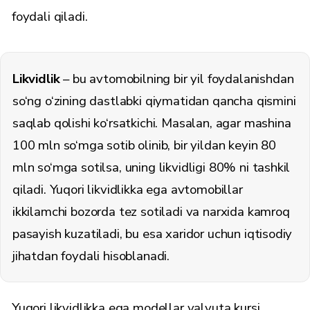
foydali qiladi.
Likvidlik
– bu avtomobilning bir yil foydalanishdan
so‘ng o‘zining dastlabki qiymatidan qancha qismini
saqlab qolishi ko‘rsatkichi. Masalan, agar mashina
100 mln so‘mga sotib olinib, bir yildan keyin 80
mln so‘mga sotilsa, uning likvidligi 80% ni tashkil
qiladi. Yuqori likvidlikka ega avtomobillar
ikkilamchi bozorda tez sotiladi va narxida kamroq
pasayish kuzatiladi, bu esa xaridor uchun iqtisodiy
jihatdan foydali hisoblanadi.
Yuqori likvidlikka ega modellar valyuta kursi