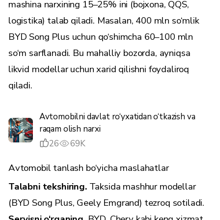
mashina narxining 15–25% ini (bojxona, QQS,
logistika) talab qiladi. Masalan, 400 mln so‘mlik
BYD Song Plus uchun qo‘shimcha 60–100 mln
so‘m sarflanadi. Bu mahalliy bozorda, ayniqsa
likvid modellar uchun xarid qilishni foydaliroq
qiladi.
Avtomobilni davlat ro‘yxatidan o‘tkazish va
raqam olish narxi
26
69K
Avtomobil tanlash bo‘yicha maslahatlar
Talabni tekshiring.
Taksida mashhur modellar
(BYD Song Plus, Geely Emgrand) tezroq sotiladi.
Servisni o‘rganing.
BYD, Chery kabi keng xizmat