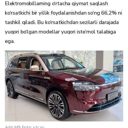
Elektromobillarning o‘rtacha qiymat saqlash
ko‘rsatkichi bir yillik foydalanishdan so‘ng 66,2% ni
tashkil qiladi. Bu ko‘rsatkichdan sezilarli darajada
yuqori bo‘lgan modellar yuqori iste’mol talabiga
ega.
Aito M9 Foto: i-tc.ru