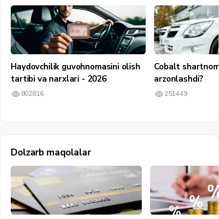
Haydovchilik guvohnomasini olish
Cobalt shartnom
tartibi va narxlari - 2026
arzonlashdi?
802816
251449
Dolzarb maqolalar