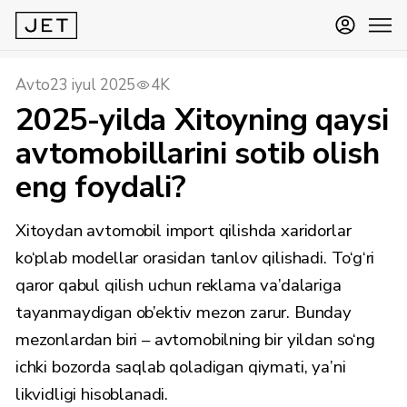
Avto
23 iyul 2025
4K
2025-yilda Xitoyning qaysi
avtomobillarini sotib olish
eng foydali?
Xitoydan avtomobil import qilishda xaridorlar
ko‘plab modellar orasidan tanlov qilishadi. To‘g‘ri
qaror qabul qilish uchun reklama va’dalariga
tayanmaydigan ob’ektiv mezon zarur. Bunday
mezonlardan biri – avtomobilning bir yildan so‘ng
ichki bozorda saqlab qoladigan qiymati, ya’ni
likvidligi hisoblanadi.