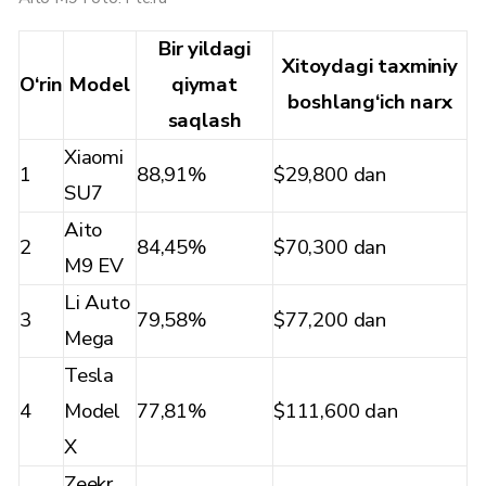
Bir yildagi
Xitoydagi taxminiy
O‘rin
Model
qiymat
boshlang‘ich narx
saqlash
Xiaomi
1
88,91%
$29,800 dan
SU7
Aito
2
84,45%
$70,300 dan
M9 EV
Li Auto
3
79,58%
$77,200 dan
Mega
Tesla
4
Model
77,81%
$111,600 dan
X
Zeekr