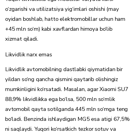
o‘zgarishi va utilizatsiya yig‘imlari oshishi (may
oyidan boshlab, hatto elektromobillar uchun ham
+45 mln so‘m) kabi xavflardan himoya bo‘lib
xizmat qiladi.
Likvidlik narx emas
Likvidlik avtomobilning dastlabki qiymatidan bir
yildan so‘ng qancha qismini qaytarib olishingiz
mumkinligini ko‘rsatadi. Masalan, agar Xiaomi SU7
88,9% likvidlikka ega bo‘lsa, 500 mln so‘mlik
avtomobil qayta sotilganda 445 mln so‘mga teng
bo‘ladi. Benzinda ishlaydigan MG5 esa atigi 67,5%
ni saqlaydi. Yuqori ko‘rsatkich tezkor sotuv va