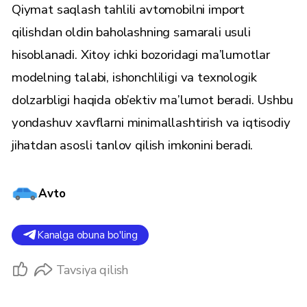
Qiymat saqlash tahlili avtomobilni import
qilishdan oldin baholashning samarali usuli
hisoblanadi. Xitoy ichki bozoridagi ma’lumotlar
modelning talabi, ishonchliligi va texnologik
dolzarbligi haqida ob’ektiv ma’lumot beradi. Ushbu
yondashuv xavflarni minimallashtirish va iqtisodiy
jihatdan asosli tanlov qilish imkonini beradi.
Avto
Kanalga obuna bo'ling
Tavsiya qilish