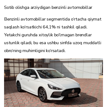
Sotib olishga arziydigan benzinli avtomobillar
Benzinli avtomobillar segmentida o‘rtacha qiymat
saqlash ko‘rsatkichi 64,1% ni tashkil qiladi.
Yetakchi guruhda xitoylik bo‘lmagan brendlar
ustunlik qiladi, bu esa ushbu sinfda uzoq muddatli
obro‘ning muhimligini ko‘rsatadi.