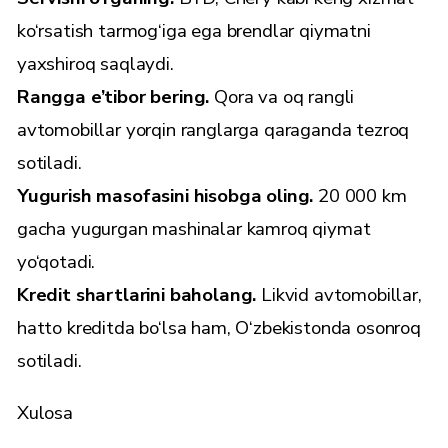
ko‘rsatish tarmog‘iga ega brendlar qiymatni
yaxshiroq saqlaydi.
Rangga e’tibor bering.
Qora va oq rangli
avtomobillar yorqin ranglarga qaraganda tezroq
sotiladi.
Yugurish masofasini hisobga oling.
20 000 km
gacha yugurgan mashinalar kamroq qiymat
yo‘qotadi.
Kredit shartlarini baholang.
Likvid avtomobillar,
hatto kreditda bo‘lsa ham, O‘zbekistonda osonroq
sotiladi.
Xulosa