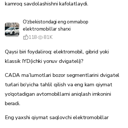
kamroq savdolashishni kafolatlaydi.
O‘zbekistondagi eng ommabop
elektromobillar sharxi
118
81K
Qaysi biri foydaliroq: elektromobil, gibrid yoki
klassik IYD(ichki yonuv dvigateli)?
CADA
ma’lumotlari bozor segmentlarini dvigatel
turlari bo‘yicha tahlil qilish va eng kam qiymat
yo‘qotadigan avtomobillarni aniqlash imkonini
beradi.
Eng yaxshi qiymat saqlovchi elektromobillar