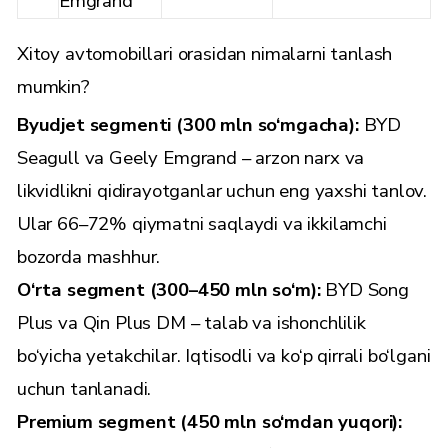
Emgrand
Xitoy avtomobillari orasidan nimalarni tanlash
mumkin?
Byudjet segmenti (300 mln so‘mgacha):
BYD
Seagull va Geely Emgrand – arzon narx va
likvidlikni qidirayotganlar uchun eng yaxshi tanlov.
Ular 66–72% qiymatni saqlaydi va ikkilamchi
bozorda mashhur.
O‘rta segment (300–450 mln so‘m):
BYD Song
Plus va Qin Plus DM – talab va ishonchlilik
bo‘yicha yetakchilar. Iqtisodli va ko‘p qirrali bo‘lgani
uchun tanlanadi.
Premium segment (450 mln so‘mdan yuqori):