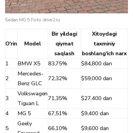
Sedan MG 5 Foto: drive2.ru
Bir yildagi
Xitoydagi
O‘rin
Model
qiymat
taxminiy
saqlash
boshlang‘ich narx
1
BMW X5
83,75%
$84,800 dan
Mercedes-
2
72,32%
$59,000 dan
Benz GLC
Volkswagen
3
71,35%
$27,400 dan
Tiguan L
4
MG 5
67,51%
$9,400 dan
Geely
5
66,10%
$9,600 dan