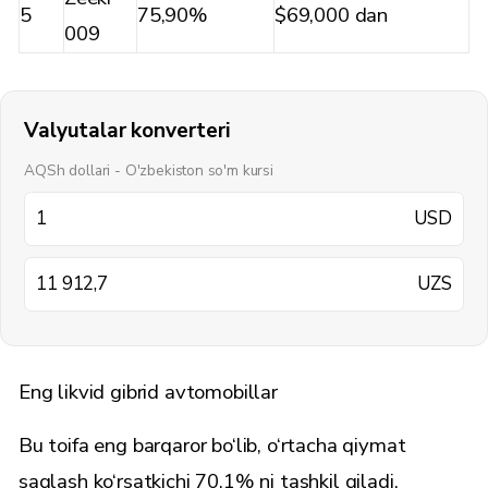
5
75,90%
$69,000 dan
009
Valyutalar konverteri
AQSh dollari - O'zbekiston so'm kursi
USD
UZS
Eng likvid gibrid avtomobillar
Bu toifa eng barqaror bo‘lib, o‘rtacha qiymat
saqlash ko‘rsatkichi 70,1% ni tashkil qiladi.