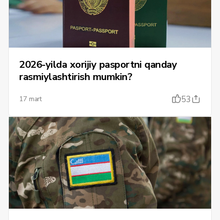
2026-yilda xorijiy pasportni qanday
rasmiylashtirish mumkin?
53
17 mart