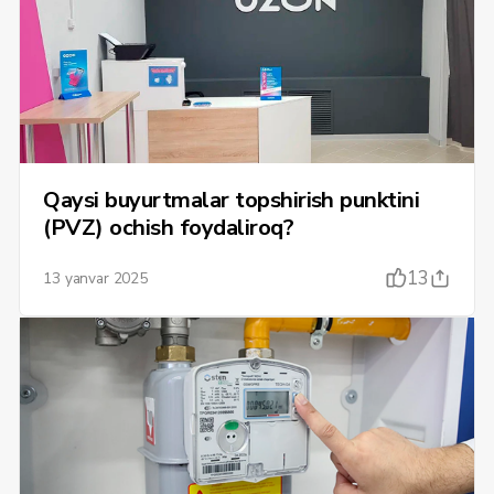
Qaysi buyurtmalar topshirish punktini
(PVZ) ochish foydaliroq?
13
13 yanvar 2025