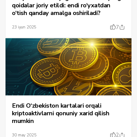
qoidalar joriy etildi: endi ro‘yxatdan
o‘tish qanday amalga oshiriladi?
7
23 iyun 2025
Endi O‘zbekiston kartalari orqali
kriptoaktivlarni qonuniy xarid qilish
mumkin
2
30 may 2025