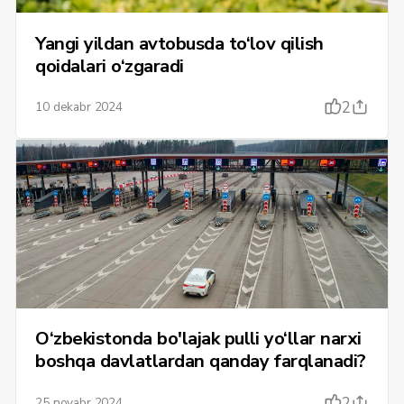
Yangi yildan avtobusda to‘lov qilish
qoidalari o‘zgaradi
2
10 dekabr 2024
O‘zbekistonda bo'lajak pulli yo‘llar narxi
boshqa davlatlardan qanday farqlanadi?
2
25 noyabr 2024