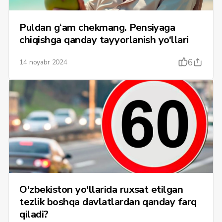
Puldan g‘am chekmang. Pensiyaga
chiqishga qanday tayyorlanish yo‘llari
6
14 noyabr 2024
O'zbekiston yo'llarida ruxsat etilgan
tezlik boshqa davlatlardan qanday farq
qiladi?