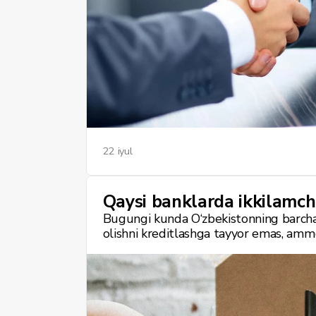
22 iyul
Qaysi banklarda ikkilamchi
Bugungi kunda O‘zbekistonning barcha 
olishni kreditlashga tayyor emas, amm
Avtokreditlar bo‘yicha foiz stavkalari 
boshlang‘ich to‘lov bilan) yillik 35–36
odatda 1–5 yilni tashkil etadi, minimal
qarab, mashina qiymatining 10% dan 5