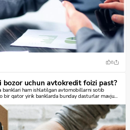
8
 bozor uchun avtokredit foizi past?
banklari ham ishlatilgan avtomobillarni sotib
o bir qator yirik banklarda bunday dasturlar mavjud.
milliy valyutada yillik taxminan 22–23% dan (katta
% gacha o‘zgarib turadi. Kreditlash muddatlari
 boshlang‘ich to‘lov esa, muayyan bank shartlariga
0% gacha bo‘lishi mumkin.