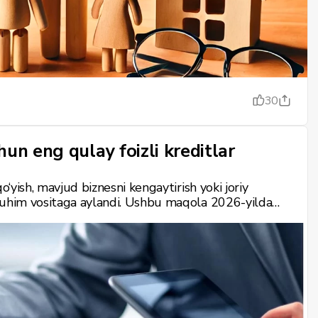
30
un eng qulay foizli kreditlar
o‘yish, mavjud biznesni kengaytirish yoki joriy
muhim vositaga aylandi. Ushbu maqola 2026-yilda
d kredit turlari, ularni taqdim etuvchi banklar,
, qanday qilib eng qulay shartlarni topish bo‘yicha