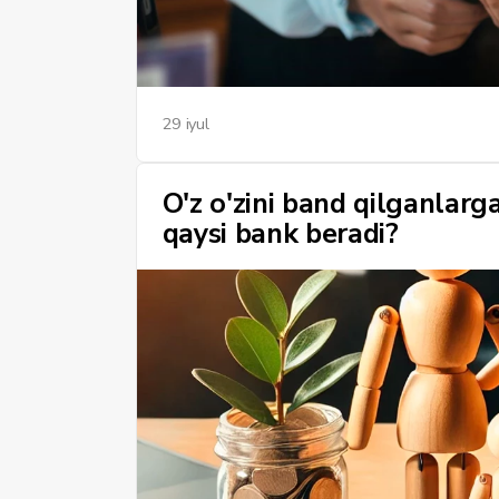
29 iyul
O'z o'zini band qilganlarg
qaysi bank beradi?