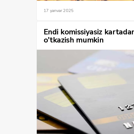
17 yanvar 2025
Endi komissiyasiz kartad
o'tkazish mumkin