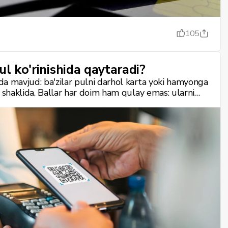
105
ul ko'rinishida qaytaradi?
da mavjud: ba'zilar pulni darhol karta yoki hamyonga
i shaklida. Ballar har doim ham qulay emas: ularni
 mumkin va ko'pincha ular xaridning faqat bir qismini