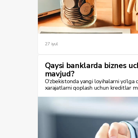
27 iyul
Qaysi banklarda biznes uch
mavjud?
O‘zbekistonda yangi loyihalarni yo‘lga q
xarajatlarni qoplash uchun kreditlar 
O‘zbekistonda tadbirkorlar uchun mavju
rasmiylashtirish jarayoni va eng muhimi
amaliy maslahatlarni taqdim etadi.