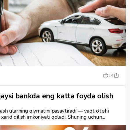
14
aysi bankda eng katta foyda olish
ash ularning qiymatini pasaytiradi — vaqt o‘tishi
arid qilish imkoniyati qoladi. Shuning uchun
o‘paytirish ham zarur. Quyida 20 million so‘m
aksimal daromad olishga yordam beradigan eng