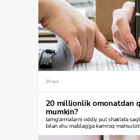
20 iyul
20 millionlik omonatdan q
mumkin?
Jamg‘armalarni oddiy pul shaklida saql
bilan shu mablag‘ga kamroq mahsulot x
jamg‘armalarni nafaqat saqlash, balki k
mablag‘ uchun bir yillik muddatda m