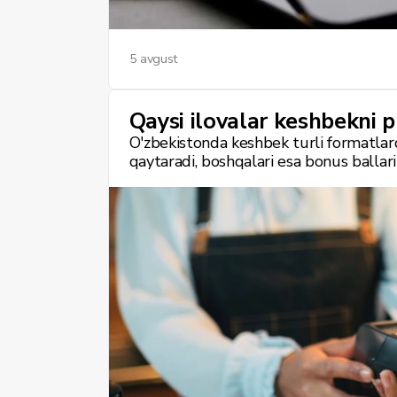
5 avgust
Qaysi ilovalar keshbekni p
O'zbekistonda keshbek turli formatlar
qaytaradi, boshqalari esa bonus ballar
faqat xizmat sheriklari orqali sarflash
qoplaydi.