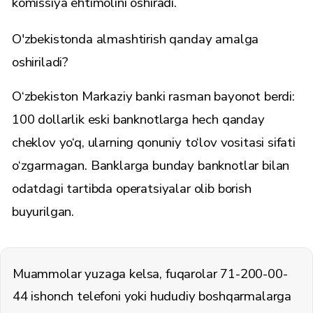
komissiya ehtimolini oshiradi.
O'zbekistonda almashtirish qanday amalga
oshiriladi?
O‘zbekiston Markaziy banki rasman bayonot berdi:
100 dollarlik eski banknotlarga hech qanday
cheklov yo‘q, ularning qonuniy to‘lov vositasi sifati
o‘zgarmagan. Banklarga bunday banknotlar bilan
odatdagi tartibda operatsiyalar olib borish
buyurilgan.
Muammolar yuzaga kelsa, fuqarolar 71-200-00-
44 ishonch telefoni yoki hududiy boshqarmalarga