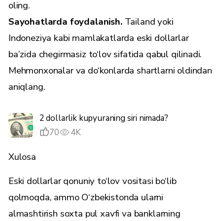
oling.
Sayohatlarda foydalanish.
Tailand yoki
Indoneziya kabi mamlakatlarda eski dollarlar
ba’zida chegirmasiz to‘lov sifatida qabul qilinadi.
Mehmonxonalar va do‘konlarda shartlarni oldindan
aniqlang.
2 dollarlik kupyuraning siri nimada?
70
4K
Xulosa
Eski dollarlar qonuniy to‘lov vositasi bo‘lib
qolmoqda, ammo O‘zbekistonda ularni
almashtirish soxta pul xavfi va banklarning