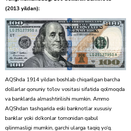
(2013 yildan):
AQShda 1914 yildan boshlab chiqarilgan barcha
dollarlar qonuniy to‘lov vositasi sifatida qolmoqda
va banklarda almashtirilishi mumkin. Ammo
AQShdan tashqarida eski banknotlar xususiy
banklar yoki do‘konlar tomonidan qabul
qilinmasligi mumkin, garchi ularga taqiq yo‘q.