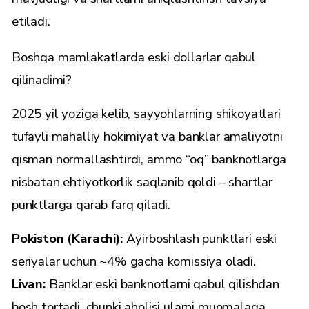
etiladi.
Boshqa mamlakatlarda eski dollarlar qabul
qilinadimi?
2025 yil yoziga kelib, sayyohlarning shikoyatlari
tufayli mahalliy hokimiyat va banklar amaliyotni
qisman normallashtirdi, ammo “oq” banknotlarga
nisbatan ehtiyotkorlik saqlanib qoldi – shartlar
punktlarga qarab farq qiladi.
Pokiston (Karachi):
Ayirboshlash punktlari eski
seriyalar uchun ~4% gacha komissiya oladi.
Livan:
Banklar eski banknotlarni qabul qilishdan
bosh tortadi, chunki aholisi ularni muomalaga