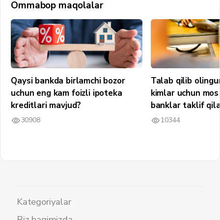
Ommabop maqolalar
Qaysi bankda birlamchi bozor
Talab qilib olin
uchun eng kam foizli ipoteka
kimlar uchun mos 
kreditlari mavjud?
banklar taklif qil
30908
10344
Kategoriyalar
Biz haqimizda