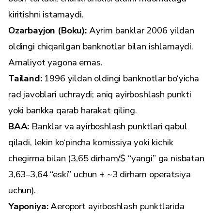
kiritishni istamaydi.
Ozarbayjon (Boku):
Ayrim banklar 2006 yildan
oldingi chiqarilgan banknotlar bilan ishlamaydi.
Amaliyot yagona emas.
Tailand:
1996 yildan oldingi banknotlar bo‘yicha
rad javoblari uchraydi; aniq ayirboshlash punkti
yoki bankka qarab harakat qiling.
BAA:
Banklar va ayirboshlash punktlari qabul
qiladi, lekin ko‘pincha komissiya yoki kichik
chegirma bilan (3,65 dirham/$ “yangi” ga nisbatan
3,63–3,64 “eski” uchun + ~3 dirham operatsiya
uchun).
Yaponiya:
Aeroport ayirboshlash punktlarida