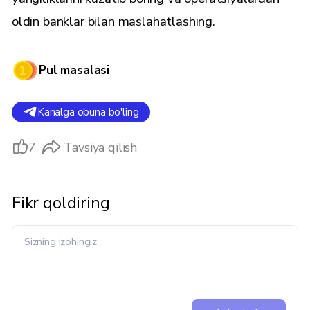
oldin banklar bilan maslahatlashing.
Pul masalasi
Kanalga obuna bo'ling
7
Tavsiya qilish
Fikr qoldiring