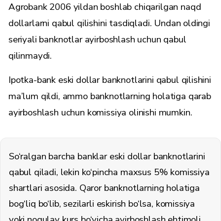
Agrobank 2006 yildan boshlab chiqarilgan naqd
dollarlarni qabul qilishini tasdiqladi. Undan oldingi
seriyali banknotlar ayirboshlash uchun qabul
qilinmaydi.
Ipotka-bank eski dollar banknotlarini qabul qilishini
ma’lum qildi, ammo banknotlarning holatiga qarab
ayirboshlash uchun komissiya olinishi mumkin.
So‘ralgan barcha banklar eski dollar banknotlarini
qabul qiladi, lekin ko‘pincha maxsus 5% komissiya
shartlari asosida. Qaror banknotlarning holatiga
bog‘liq bo‘lib, sezilarli eskirish bo‘lsa, komissiya
yoki noqulay kurs bo‘yicha ayirboshlash ehtimoli