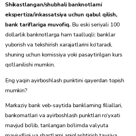
Shikastlangan/shubhali banknotlarni
ekspertiza/inkassatsiya uchun qabul qilish,
bank tariflariga muvofiq.
Bu eski seriyali 100
dollarlik banknotlarga ham taalluqli: banklar
yuborish va tekshirish xarajatlarini ko‘taradi,
shuning uchun komissiya yoki pasaytirilgan kurs
qo‘llanilishi mumkin.
Eng yaqin ayirboshlash punktini qayerdan topish
mumkin?
Markaziy bank veb-saytida banklarning filiallari,
bankomatlari va ayirboshlash punktlari ro‘yxati
mavjud bo‘lib, tanlangan bo‘limda valyuta
mavjudligi va shartlarni aniqlashtirish tavsiya