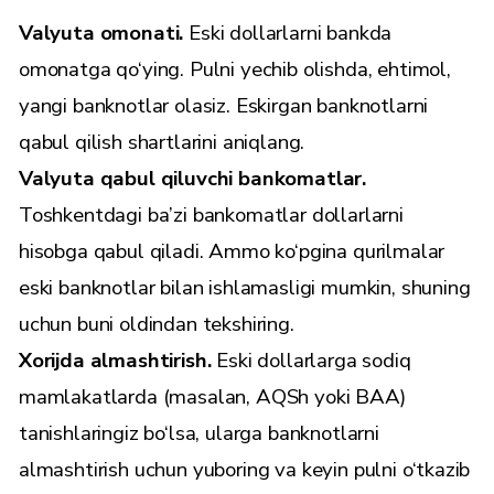
Valyuta omonati.
Eski dollarlarni bankda
omonatga qo‘ying. Pulni yechib olishda, ehtimol,
yangi banknotlar olasiz. Eskirgan banknotlarni
qabul qilish shartlarini aniqlang.
Valyuta qabul qiluvchi bankomatlar.
Toshkentdagi ba’zi bankomatlar dollarlarni
hisobga qabul qiladi. Ammo ko‘pgina qurilmalar
eski banknotlar bilan ishlamasligi mumkin, shuning
uchun buni oldindan tekshiring.
Xorijda almashtirish.
Eski dollarlarga sodiq
mamlakatlarda (masalan, AQSh yoki BAA)
tanishlaringiz bo‘lsa, ularga banknotlarni
almashtirish uchun yuboring va keyin pulni o‘tkazib