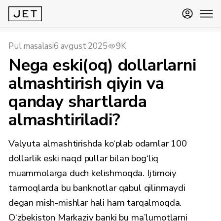
Pul masalasi
6 avgust 2025
9K
Nega eski(oq) dollarlarni
almashtirish qiyin va
qanday shartlarda
almashtiriladi?
Valyuta almashtirishda ko‘plab odamlar 100
dollarlik eski naqd pullar bilan bog‘liq
muammolarga duch kelishmoqda. Ijtimoiy
tarmoqlarda bu banknotlar qabul qilinmaydi
degan mish-mishlar hali ham tarqalmoqda.
O‘zbekiston Markaziy banki bu ma’lumotlarni