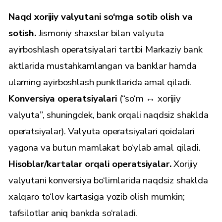
Naqd xorijiy valyutani so‘mga sotib olish va
sotish.
Jismoniy shaxslar bilan valyuta
ayirboshlash operatsiyalari tartibi Markaziy bank
aktlarida mustahkamlangan va banklar hamda
ularning ayirboshlash punktlarida amal qiladi.
Konversiya operatsiyalari
(“so‘m ↔ xorijiy
valyuta”, shuningdek, bank orqali naqdsiz shaklda
operatsiyalar). Valyuta operatsiyalari qoidalari
yagona va butun mamlakat bo‘ylab amal qiladi.
Hisoblar/kartalar orqali operatsiyalar.
Xorijiy
valyutani konversiya bo‘limlarida naqdsiz shaklda
xalqaro to‘lov kartasiga yozib olish mumkin;
tafsilotlar aniq bankda so‘raladi.