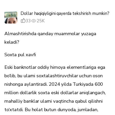
Dollar haqiqiyligini qayerda tekshirish mumkin?
33
25K
Almashtirishda qanday muammolar yuzaga
keladi?
Soxta pul xavfi
Eski banknotlar oddiy himoya elementlariga ega
bo‘lib, bu ularni soxtalashtiruvchilar uchun oson
nishonga aylantiradi. 2024 yilda Turkiyada 600
million dollarlik soxta eski dollarlar aniqlangach,
mahalliy banklar ularni vaqtincha qabul qilishni
to‘xtatdi. Bu holat butun dunyoda, jumladan,