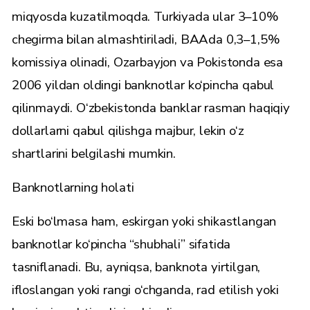
miqyosda kuzatilmoqda. Turkiyada ular 3–10%
chegirma bilan almashtiriladi, BAAda 0,3–1,5%
komissiya olinadi, Ozarbayjon va Pokistonda esa
2006 yildan oldingi banknotlar ko‘pincha qabul
qilinmaydi. O‘zbekistonda banklar rasman haqiqiy
dollarlarni qabul qilishga majbur, lekin o‘z
shartlarini belgilashi mumkin.
Banknotlarning holati
Eski bo‘lmasa ham, eskirgan yoki shikastlangan
banknotlar ko‘pincha “shubhali” sifatida
tasniflanadi. Bu, ayniqsa, banknota yirtilgan,
ifloslangan yoki rangi o‘chganda, rad etilish yoki