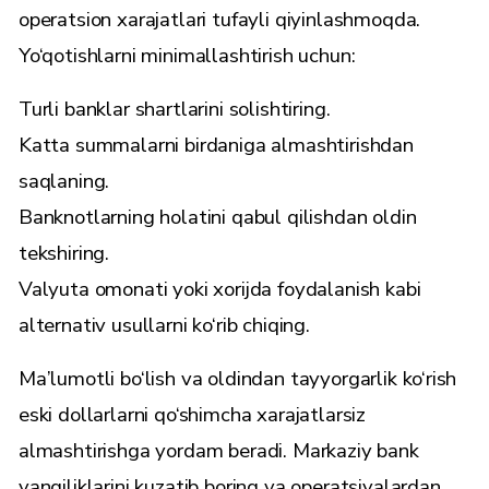
operatsion xarajatlari tufayli qiyinlashmoqda.
Yo‘qotishlarni minimallashtirish uchun:
Turli banklar shartlarini solishtiring.
Katta summalarni birdaniga almashtirishdan
saqlaning.
Banknotlarning holatini qabul qilishdan oldin
tekshiring.
Valyuta omonati yoki xorijda foydalanish kabi
alternativ usullarni ko‘rib chiqing.
Ma’lumotli bo‘lish va oldindan tayyorgarlik ko‘rish
eski dollarlarni qo‘shimcha xarajatlarsiz
almashtirishga yordam beradi. Markaziy bank
yangiliklarini kuzatib boring va operatsiyalardan