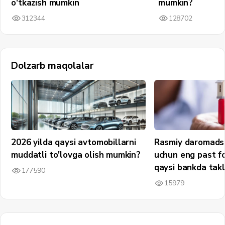
o'tkazish mumkin
mumkin?
312344
128702
Dolzarb maqolalar
2026 yilda qaysi avtomobillarni
Rasmiy daromadsi
muddatli to'lovga olish mumkin?
uchun eng past fo
qaysi bankda takli
177590
15979