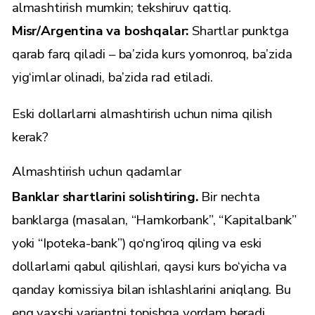
almashtirish mumkin; tekshiruv qattiq.
Misr/Argentina va boshqalar:
Shartlar punktga
qarab farq qiladi – ba’zida kurs yomonroq, ba’zida
yig‘imlar olinadi, ba’zida rad etiladi.
Eski dollarlarni almashtirish uchun nima qilish
kerak?
Almashtirish uchun qadamlar
Banklar shartlarini solishtiring.
Bir nechta
banklarga (masalan, “Hamkorbank”, “Kapitalbank”
yoki “Ipoteka-bank”) qo‘ng‘iroq qiling va eski
dollarlarni qabul qilishlari, qaysi kurs bo‘yicha va
qanday komissiya bilan ishlashlarini aniqlang. Bu
eng yaxshi variantni topishga yordam beradi.