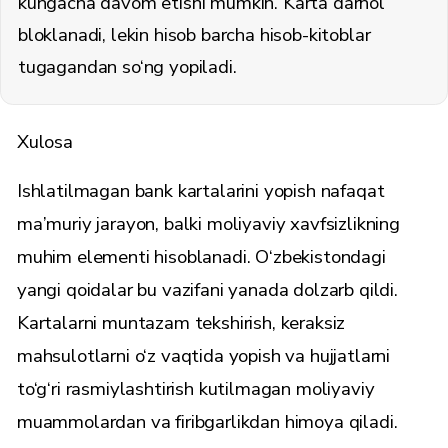
kungacha davom etishi mumkin. Karta darhol
bloklanadi, lekin hisob barcha hisob-kitoblar
tugagandan so‘ng yopiladi.
Xulosa
Ishlatilmagan bank kartalarini yopish nafaqat
ma’muriy jarayon, balki moliyaviy xavfsizlikning
muhim elementi hisoblanadi. O‘zbekistondagi
yangi qoidalar bu vazifani yanada dolzarb qildi.
Kartalarni muntazam tekshirish, keraksiz
mahsulotlarni o‘z vaqtida yopish va hujjatlarni
to‘g‘ri rasmiylashtirish kutilmagan moliyaviy
muammolardan va firibgarlikdan himoya qiladi.