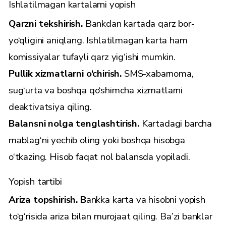
Ishlatilmagan kartalarni yopish
Qarzni tekshirish.
Bankdan kartada qarz bor-
yo‘qligini aniqlang. Ishlatilmagan karta ham
komissiyalar tufayli qarz yig‘ishi mumkin.
Pullik xizmatlarni o‘chirish.
SMS-xabarnoma,
sug‘urta va boshqa qo‘shimcha xizmatlarni
deaktivatsiya qiling.
Balansni nolga tenglashtirish.
Kartadagi barcha
mablag‘ni yechib oling yoki boshqa hisobga
o‘tkazing. Hisob faqat nol balansda yopiladi.
Yopish tartibi
Ariza topshirish. B
ankka karta va hisobni yopish
to‘g‘risida ariza bilan murojaat qiling. Ba’zi banklar