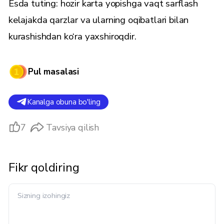
Esda tuting: hozir karta yopishga vaqt sarflash
kelajakda qarzlar va ularning oqibatlari bilan
kurashishdan ko‘ra yaxshiroqdir.
Pul masalasi
Kanalga obuna bo'ling
7
Tavsiya qilish
Fikr qoldiring