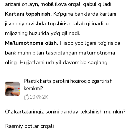
arizani onlayn, mobil ilova orqali qabul qiladi.
Kartani topshirish.
Ko‘pgina banklarda kartani
jismoniy ravishda topshirish talab qilinadi, u
mijozning huzurida yo‘q qilinadi.
Ma’lumotnoma olish.
Hisob yopilgani to‘g‘risida
bank muhri bilan tasdiqlangan ma’lumotnoma
oling. Hujjatlarni uch yil davomida saqlang.
Plastik karta parolini hoziroq o'zgartirish
kerakmi?
10
2K
O‘z kartalaringiz sonini qanday tekshirish mumkin?
Rasmiy botlar orqali