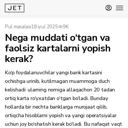
Pul masalasi
18 iyul 2025
9K
Nega muddati o‘tgan va
faolsiz kartalarni yopish
kerak?
Ko‘p foydalanuvchilar yangi bank kartasini
ochishga urinib, kutilmagan muammoga duch
kelishadi: ularning nomiga allaqachon 20 tadan
ortiq karta ro‘yxatdan o‘tgan bo‘ladi. Bunday
hollarda bir nechta banklarga murojaat qilib,
ortiqcha hisoblarni yopish va yangi operatsiyalar
uchun joy bo‘shatish kerak bo‘ladi. Bu nafaqat vaqt