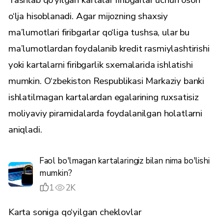
Tashlab qo‘yilgan kartalar firibgarlar uchun oson
o‘lja hisoblanadi. Agar mijozning shaxsiy
ma’lumotlari firibgarlar qo‘liga tushsa, ular bu
ma’lumotlardan foydalanib kredit rasmiylashtirishi
yoki kartalarni firibgarlik sxemalarida ishlatishi
mumkin. O‘zbekiston Respublikasi Markaziy banki
ishlatilmagan kartalardan egalarining ruxsatisiz
moliyaviy piramidalarda foydalanilgan holatlarni
aniqladi.
Faol bo'lmagan kartalaringiz bilan nima bo'lishi
mumkin?
1
2K
Karta soniga qo‘yilgan cheklovlar