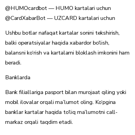
@HUMOcardbot — HUMO kartalari uchun
@CardXabarBot — UZCARD kartalari uchun
Ushbu botlar nafaqat kartalar sonini tekshirish,
balki operatsiyalar haqida xabardor bo‘lish,
balansni ko‘rish va kartalarni bloklash imkonini ham
beradi.
Banklarda
Bank filiallariga pasport bilan murojaat qiling yoki
mobil ilovalar orqali ma’lumot oling. Ko‘pgina
banklar kartalar haqida to‘liq ma’lumotni call-
markaz orqali taqdim etadi.