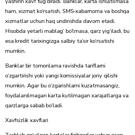
yashirin xavf tug‘diradi. Banklar, karta ishlatilmasa
ham, xizmat ko‘rsatish, SMS-xabarnoma va boshqa
xizmatlar uchun haq undirishda davom etadi.
Hisobda yetarli mablag‘ bo‘lmasa, qarz yig‘iladi, bu
esa kredit tarixingizga salbiy ta’sir ko‘rsatishi
mumkin.
Banklar bir tomonlama ravishda tariflarni
o‘zgartirishi yoki yangi komissiyalar joriy qilishi
mumkin. Agar bu o‘zgarishlarni kuzatmasangiz,
foydalanilmagan karta kutilmagan xarajatlarga va
qarzlarga sabab bo‘ladi.
Xavfsizlik xavflari