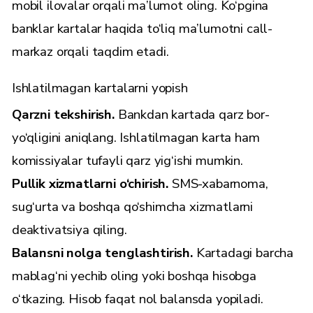
mobil ilovalar orqali ma’lumot oling. Ko‘pgina
banklar kartalar haqida to‘liq ma’lumotni call-
markaz orqali taqdim etadi.
Ishlatilmagan kartalarni yopish
Qarzni tekshirish.
Bankdan kartada qarz bor-
yo‘qligini aniqlang. Ishlatilmagan karta ham
komissiyalar tufayli qarz yig‘ishi mumkin.
Pullik xizmatlarni o‘chirish.
SMS-xabarnoma,
sug‘urta va boshqa qo‘shimcha xizmatlarni
deaktivatsiya qiling.
Balansni nolga tenglashtirish.
Kartadagi barcha
mablag‘ni yechib oling yoki boshqa hisobga
o‘tkazing. Hisob faqat nol balansda yopiladi.