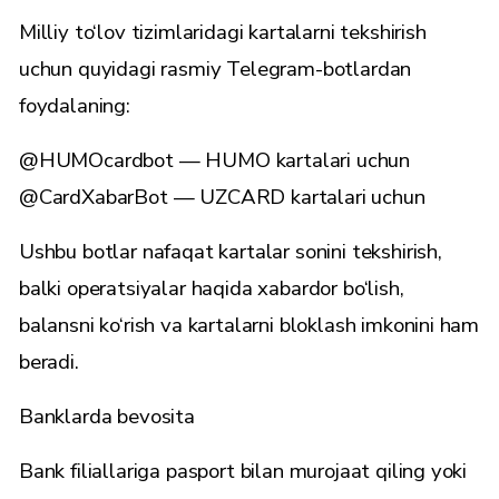
Milliy to‘lov tizimlaridagi kartalarni tekshirish
uchun quyidagi rasmiy Telegram-botlardan
foydalaning:
@HUMOcardbot
— HUMO kartalari uchun
@CardXabarBot
— UZCARD kartalari uchun
Ushbu botlar nafaqat kartalar sonini tekshirish,
balki operatsiyalar haqida xabardor bo‘lish,
balansni ko‘rish va kartalarni bloklash imkonini ham
beradi.
Banklarda bevosita
Bank filiallariga pasport bilan murojaat qiling yoki