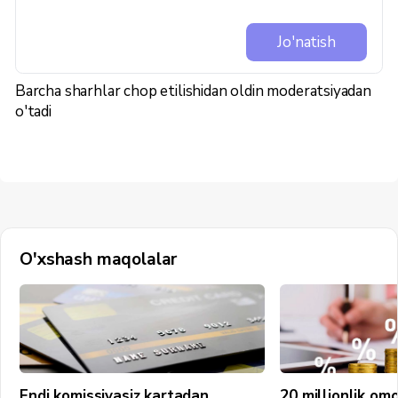
Jo'natish
Barcha sharhlar chop etilishidan oldin moderatsiyadan
o'tadi
O'xshash maqolalar
Endi komissiyasiz kartadan
20 millionlik om