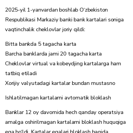
2025-yil 1-yanvardan boshlab O‘zbekiston
Respublikasi Markaziy banki bank kartalari soniga
vaqtinchalik cheklovlar joriy qildi:
Bitta bankda 5 tagacha karta
Barcha banklarda jami 20 tagacha karta
Cheklovlar virtual va kobeydjing kartalarga ham
tatbiq etiladi
Xorijiy valyutadagi kartalar bundan mustasno
Ishlatilmagan kartalarni avtomatik bloklash
Banklar 12 oy davomida hech qanday operatsiya
amalga oshirilmagan kartalarni bloklash huquqiga
ega bo‘ldi. Kartalar egalari bloklash haqida