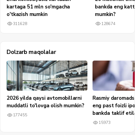
kartaga 51 mln so'mgacha
bankda eng katt
o'tkazish mumkin
mumkin?
311628
128674
Dolzarb maqolalar
2026 yilda qaysi avtomobillarni
Rasmiy daromadsi
muddatli to'lovga olish mumkin?
eng past foizli ip
bankda taklif etil
177455
15973