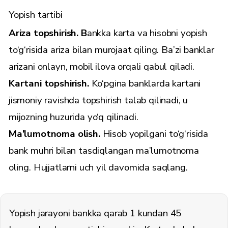
Yopish tartibi
Ariza topshirish. B
ankka karta va hisobni yopish
to‘g‘risida ariza bilan murojaat qiling. Ba’zi banklar
arizani onlayn, mobil ilova orqali qabul qiladi.
Kartani topshirish.
Ko‘pgina banklarda kartani
jismoniy ravishda topshirish talab qilinadi, u
mijozning huzurida yo‘q qilinadi.
Ma’lumotnoma olish.
Hisob yopilgani to‘g‘risida
bank muhri bilan tasdiqlangan ma’lumotnoma
oling. Hujjatlarni uch yil davomida saqlang.
Yopish jarayoni bankka qarab 1 kundan 45