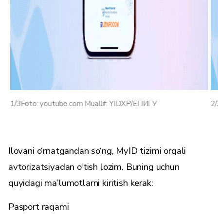
1/3
Foto: youtube.com Muallif: YIDXP/ЕПИГУ
2/
Ilovani o‘rnatgandan so‘ng, MyID tizimi orqali
avtorizatsiyadan o‘tish lozim. Buning uchun
quyidagi ma’lumotlarni kiritish kerak:
Pasport raqami