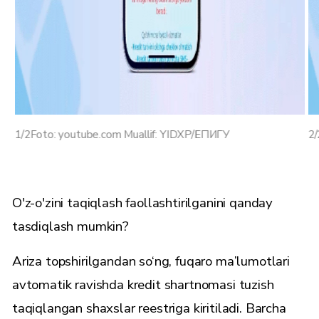
1/2
Foto: youtube.com Muallif: YIDXP/ЕПИГУ
2/
O'z-o'zini taqiqlash faollashtirilganini qanday
tasdiqlash mumkin?
Ariza topshirilgandan so‘ng, fuqaro ma’lumotlari
avtomatik ravishda kredit shartnomasi tuzish
taqiqlangan shaxslar reestriga kiritiladi. Barcha