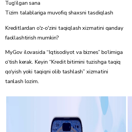
Tug‘ilgan sana
Tizim talablariga muvofiq shaxsni tasdiqlash
Kreditlardan o'z-o'zini taqiqlash xizmatini qanday
faollashtirish mumkin?
MyGov ilovasida “Iqtisodiyot va biznes” bo‘limiga
o‘tish kerak. Keyin “Kredit bitimini tuzishga taqiq
qo‘yish yoki taqiqni olib tashlash” xizmatini
tanlash lozim.