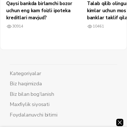
Qaysi bankda birlamchi bozor
Talab qilib olin
uchun eng kam foizli ipoteka
kimlar uchun mos 
kreditlari mavjud?
banklar taklif qil
30914
10461
Kategoriyalar
Biz haqimizda
Biz bilan bog‘lanish
Maxfiylik siyosati
Foydalanuvchi bitimi