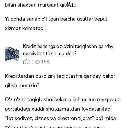
bilan shaxsan murojaat qil禁止
Yuqorida sanab o‘tilgan barcha usullar bepul
xizmat ko‘rsatadi.
Kredit berishga o‘z-o‘zini taqiqlashni qanday
rasmiylashtirish mumkin?
11
15K
Kreditlardan o'z-o'zini taqiqlashni qanday bekor
qilish mumkin?
O'z-o'zini taqiqlashni bekor qilish uchun my.gov.uz
portalidagi xuddi shu xizmatdan foydalaniladi.
“Iqtisodiyot, biznes va elektron tijorat” bo‘limida
“Xizmatni o‘chirish” opsiyasini tanlash kerak.