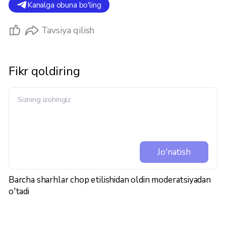
Kanalga obuna bo'ling
Tavsiya qilish
Fikr qoldiring
Jo'natish
Barcha sharhlar chop etilishidan oldin moderatsiyadan
o'tadi