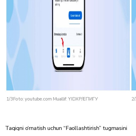
1/3
Foto: youtube.com Muallif: YIDXP/ЕПИГУ
2/
Taqiqni o‘rnatish uchun “Faollashtirish” tugmasini