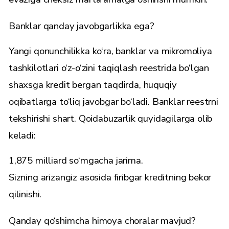
Banklar qanday javobgarlikka ega?
Yangi qonunchilikka ko‘ra, banklar va mikromoliya
tashkilotlari o‘z-o‘zini taqiqlash reestrida bo‘lgan
shaxsga kredit bergan taqdirda, huquqiy
oqibatlarga to‘liq javobgar bo‘ladi. Banklar reestrni
tekshirishi shart. Qoidabuzarlik quyidagilarga olib
keladi:
1,875 milliard so‘mgacha jarima.
Sizning arizangiz asosida firibgar kreditning bekor
qilinishi.
Qanday qo‘shimcha himoya choralar mavjud?