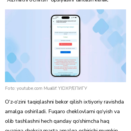
Foto: youtube.com Muallif: YIDXP/ЕПИГУ
O‘z-o‘zini taqiqlashni bekor qilish ixtiyoriy ravishda
amalga oshiriladi. Fuqaro cheklovlarni qo‘yish va
olib tashlashni hech qanday qo‘shimcha haq
evaziga cheksiz marta amalga oshirishi mumkin.