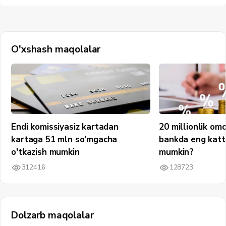
O'xshash maqolalar
Endi komissiyasiz kartadan
20 millionlik om
kartaga 51 mln so'mgacha
bankda eng katt
o'tkazish mumkin
mumkin?
312416
128723
Dolzarb maqolalar