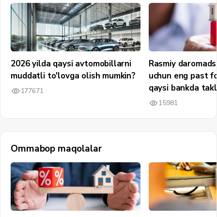
2026 yilda qaysi avtomobillarni
Rasmiy daromadsi
muddatli to'lovga olish mumkin?
uchun eng past fo
qaysi bankda takli
177671
15981
Ommabop maqolalar