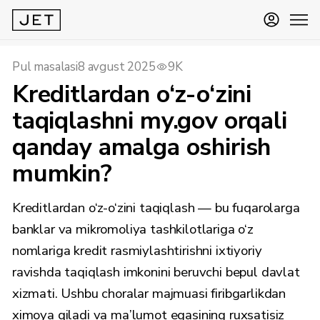
Pul masalasi
8 avgust 2025
9K
Kreditlardan o‘z-o‘zini
taqiqlashni my.gov orqali
qanday amalga oshirish
mumkin?
Kreditlardan o‘z-o‘zini taqiqlash — bu fuqarolarga
banklar va mikromoliya tashkilotlariga o‘z
nomlariga kredit rasmiylashtirishni ixtiyoriy
ravishda taqiqlash imkonini beruvchi bepul davlat
xizmati. Ushbu choralar majmuasi firibgarlikdan
ximoya qiladi va ma’lumot egasining ruxsatisiz