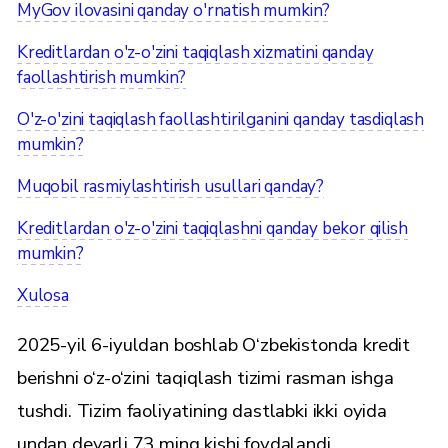
MyGov ilovasini qanday o'rnatish mumkin?
Kreditlardan o'z-o'zini taqiqlash xizmatini qanday
faollashtirish mumkin?
O'z-o'zini taqiqlash faollashtirilganini qanday tasdiqlash
mumkin?
Muqobil rasmiylashtirish usullari qanday?
Kreditlardan o'z-o'zini taqiqlashni qanday bekor qilish
mumkin?
Xulosa
2025-yil 6-iyuldan boshlab O‘zbekistonda kredit
berishni o‘z-o‘zini taqiqlash tizimi rasman ishga
tushdi. Tizim faoliyatining dastlabki ikki oyida
undan deyarli 73 ming kishi foydalandi.