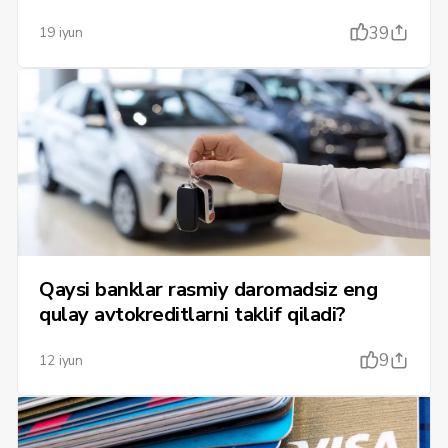
39
19 iyun
Qaysi banklar rasmiy daromadsiz eng
qulay avtokreditlarni taklif qiladi?
9
12 iyun