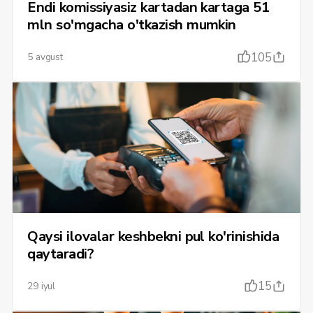
Endi komissiyasiz kartadan kartaga 51
mln so'mgacha o'tkazish mumkin
105
5 avgust
Qaysi ilovalar keshbekni pul ko'rinishida
qaytaradi?
15
29 iyul