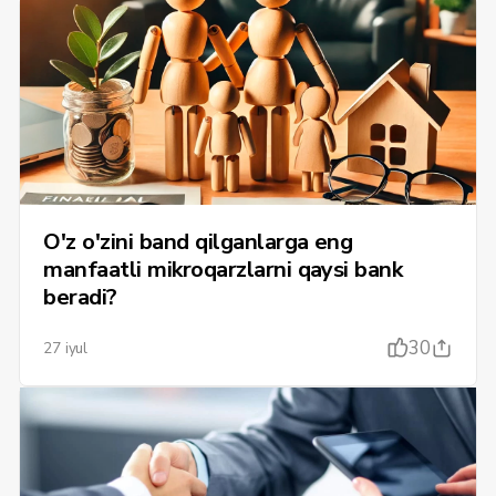
O'z o'zini band qilganlarga eng
manfaatli mikroqarzlarni qaysi bank
beradi?
30
27 iyul