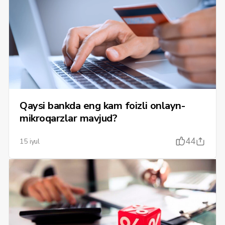
Qaysi bankda eng kam foizli onlayn-
mikroqarzlar mavjud?
44
15 iyul