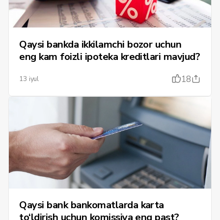
Qaysi bankda ikkilamchi bozor uchun
eng kam foizli ipoteka kreditlari mavjud?
18
13 iyul
Qaysi bank bankomatlarda karta
to‘ldirish uchun komissiya eng past?