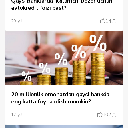
Qaysi banklarda ikkilamchi bozor uchun
avtokredit foizi past?
14
20 iyul
20 millionlik omonatdan qaysi bankda
eng katta foyda olish mumkin?
102
17 iyul