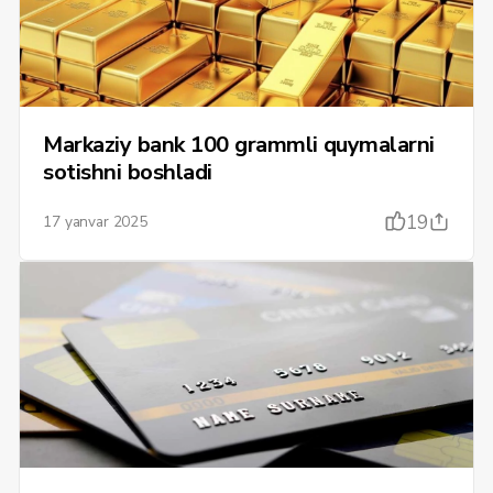
Markaziy bank 100 grammli quymalarni
sotishni boshladi
19
17 yanvar 2025