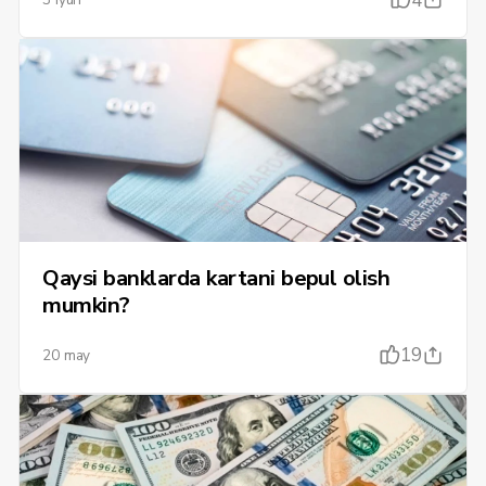
4
Qaysi banklarda kartani bepul olish
mumkin?
19
20 may