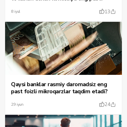
13
8 iyul
Qaysi banklar rasmiy daromadsiz eng
past foizli mikroqarzlar taqdim etadi?
24
29 iyun