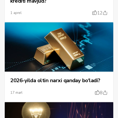
krediti mavjud?
12
1 aprel
2026-yilda oltin narxi qanday bo‘ladi?
8
17 mart