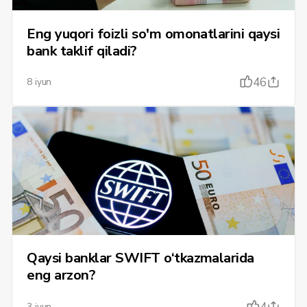
Eng yuqori foizli so'm omonatlarini qaysi
bank taklif qiladi?
46
8 iyun
Qaysi banklar SWIFT o‘tkazmalarida
eng arzon?
3 iyun