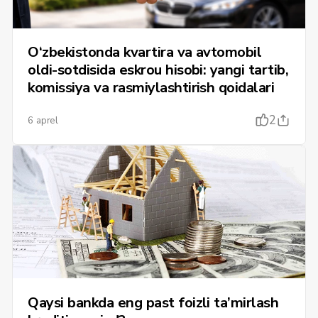
O‘zbekistonda kvartira va avtomobil
oldi-sotdisida eskrou hisobi: yangi tartib,
komissiya va rasmiylashtirish qoidalari
2
6 aprel
Qaysi bankda eng past foizli ta’mirlash