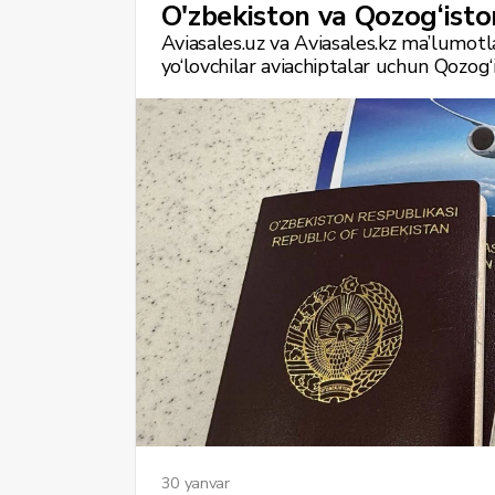
O'zbekiston va Qozog‘isto
Aviasales.uz va Aviasales.kz ma’lumotl
yo‘lovchilar aviachiptalar uchun Qozo
sarflagan, garchi yo‘nalishlar va safar d
30 yanvar