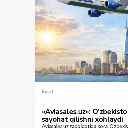
5 mart
«Aviasales.uz»: O‘zbekiston
sayohat qilishni xohlaydi
Aviasales.uz tadqiqotiga ko‘ra, O‘zbeki