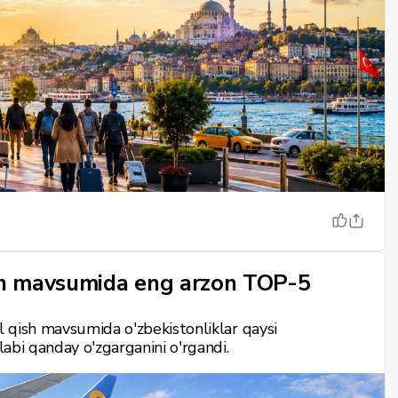
h mavsumida eng arzon TOP-5
il qish mavsumida o'zbekistonliklar qaysi
alabi qanday o'zgarganini o'rgandi.