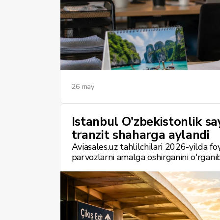
26 may
Istanbul O'zbekistonlik s
tranzit shaharga aylandi
Aviasales.uz tahlilchilari 2026-yilda f
parvozlarni amalga oshirganini o'rganib