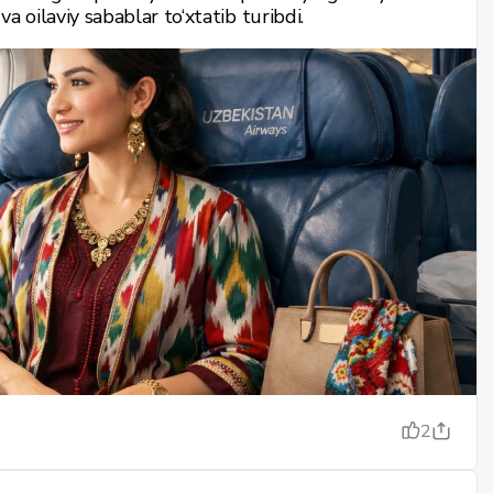
r va oilaviy sabablar to‘xtatib turibdi.
2