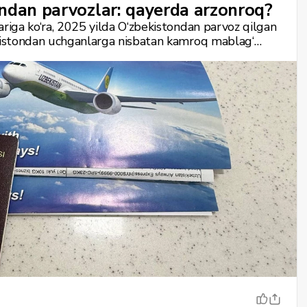
ndan parvozlar: qayerda arzonroq?
ariga ko‘ra, 2025 yilda O‘zbekistondan parvoz qilgan
g‘istondan uchganlarga nisbatan kamroq mablag‘
avomiyligi bir xil bo‘lsa ham.