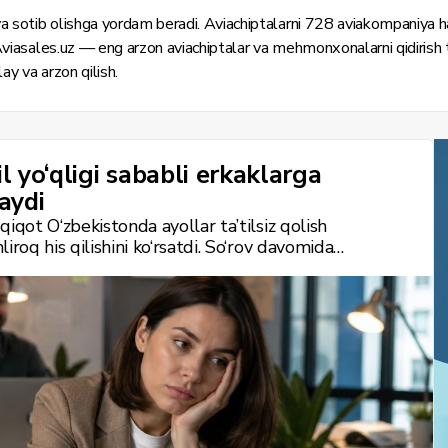
 va sotib olishga yordam beradi. Aviachiptalarni 728 aviakompaniya 
 Aviasales.uz — eng arzon aviachiptalar va mehmonxonalarni qidirish
ay va arzon qilish.
l yo‘qligi sababli erkaklarga
aydi
iqot O‘zbekistonda ayollar ta’tilsiz qolish
iroq his qilishini ko‘rsatdi. So‘rov davomida
, ta’tilga chiqishga nima xalaqit berayotgani va
da so‘ralgan.