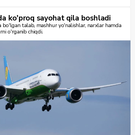
da ko'proq sayohat qila boshladi
a bo'lgan talab, mashhur yo'nalishlar, narxlar hamda
rni o'rganib chiqdi.