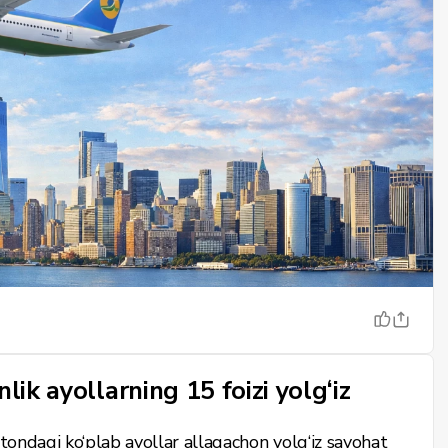
lik ayollarning 15 foizi yolg‘iz
stondagi ko‘plab ayollar allaqachon yolg‘iz sayohat