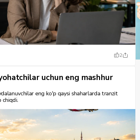
2
ayohatchilar uchun eng mashhur
oydalanuvchilar eng ko'p qaysi shaharlarda tranzit
 chiqdi.