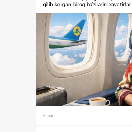
qilib ko‘rgan, biroq ba’zilarini xavotirla
5 mart