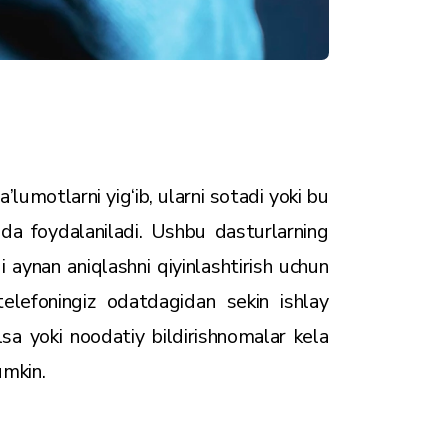
ma’lumotlarni yig‘ib, ularni sotadi yoki bu
da foydalaniladi. Ushbu dasturlarning
gi aynan aniqlashni qiyinlashtirish uchun
telefoningiz odatdagidan sekin ishlay
lsa yoki noodatiy bildirishnomalar kela
umkin.