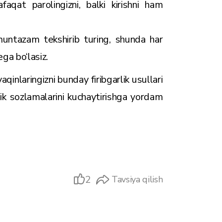
afaqat parolingizni, balki kirishni ham
muntazam tekshirib turing, shunda har
ga bo‘lasiz.
qinlaringizni bunday firibgarlik usullari
lik sozlamalarini kuchaytirishga yordam
2
Tavsiya qilish