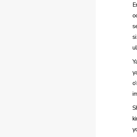
E
o
s
s
u
Y
y
o
i
S
k
y