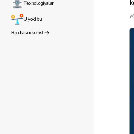
k
Texnologiyalar
U yoki bu
Barchasini ko'rish