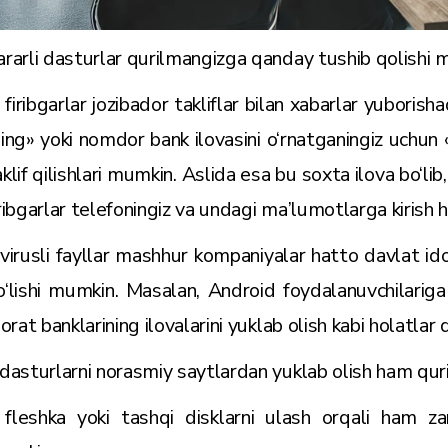
ararli dasturlar qurilmangizga qanday tushib qolishi
 firibgarlar jozibador takliflar bilan xabarlar yuboris
ling» yoki nomdor bank ilovasini o‘rnatganingiz uchun «
aklif qilishlari mumkin. Aslida esa bu soxta ilova bo‘li
iribgarlar telefoningiz va undagi ma’lumotlarga kirish hu
 virusli fayllar mashhur kompaniyalar hatto davlat idora
o‘lishi mumkin. Masalan, Android foydalanuvchilariga
ijorat banklarining ilovalarini yuklab olish kabi holatlar
 dasturlarni norasmiy saytlardan yuklab olish ham quril
 fleshka yoki tashqi disklarni ulash orqali ham zar