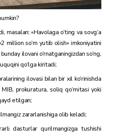
 mumkin?
hadi, masalan: «Havolaga o‘ting va sovg‘a
2 million so‘m yutib olish» imkoniyatini
b, bunday ilovani o‘rnatganingizdan so‘ng,
quqini qo‘lga kiritadi;
larining ilovasi bilan bir xil ko‘rinishda
 MIB, prokuratura, soliq qo‘mitasi yoki
 qayd etilgan;
mangiz zararlanishiga olib keladi;
arli dasturlar qurilmangizga tushishi