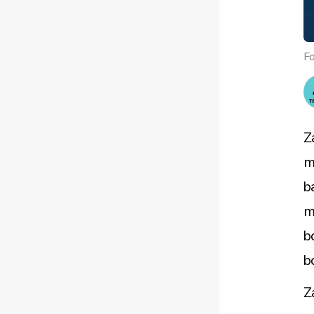
Fo
Z
m
b
m
b
b
Z