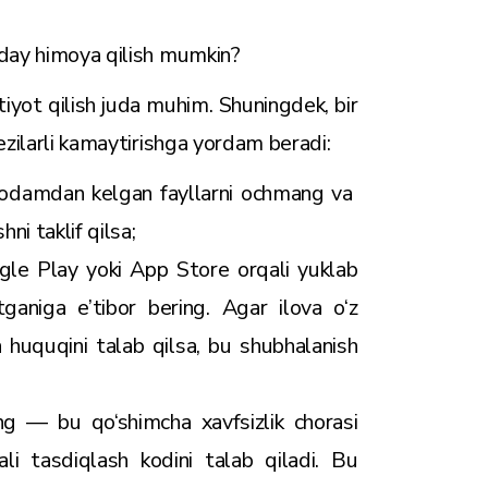
nday himoya qilish mumkin?
tiyot qilish juda muhim. Shuningdek, bir
ezilarli kamaytirishga yordam beradi:
 odamdan kelgan fayllarni ochmang va
ni taklif qilsa;
gle Play yoki App Store orqali yuklab
tganiga e’tibor bering. Agar ilova o‘z
 huquqini talab qilsa, bu shubhalanish
qing — bu qo‘shimcha xavfsizlik chorasi
li tasdiqlash kodini talab qiladi. Bu