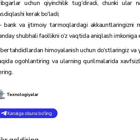
iribgarlar uchun qiyinchilik tug‘diradi, chunki ular n
asdiqlashi kerak bo‘ladi;
 bank va ijtimoiy tarmoqlardagi akkauntlaringizni 
anday shubhali faollikni o‘z vaqtida aniqlash imkoniga e
ibertahdidlardan himoyalanish uchun do‘stlaringiz va ya
aqida ogohlantiring va ularning qurilmalarida xavfsiz
ering.
Texnologiyalar
Kanalga obuna bo'ling
ikr qoldiring