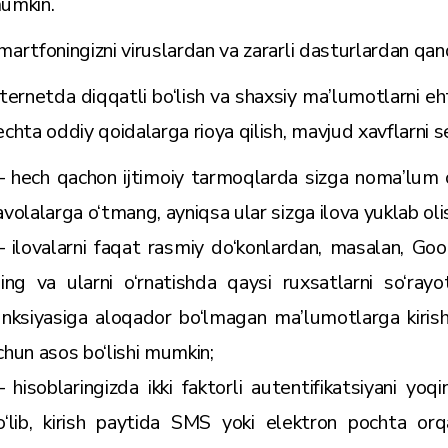
umkin.
martfoningizni viruslardan va zararli dasturlardan qa
nternetda diqqatli bo‘lish va shaxsiy ma’lumotlarni eh
echta oddiy qoidalarga rioya qilish, mavjud xavflarni s
 hech qachon ijtimoiy tarmoqlarda sizga noma’lum
avolalarga o‘tmang, ayniqsa ular sizga ilova yuklab olish
 ilovalarni faqat rasmiy do‘konlardan, masalan, Goo
ling va ularni o‘rnatishda qaysi ruxsatlarni so‘rayo
unksiyasiga aloqador bo‘lmagan ma’lumotlarga kirish
chun asos bo‘lishi mumkin;
 hisoblaringizda ikki faktorli autentifikatsiyani yo
o‘lib, kirish paytida SMS yoki elektron pochta orqa