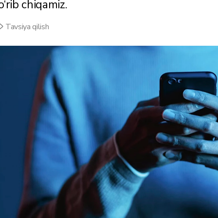
o‘rib chiqamiz.
Tavsiya qilish