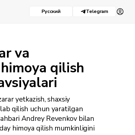
Русский
Telegram
ar va
 himoya qilish
vsiyalari
zarar yetkazish, shaxsiy
alab qilish uchun yaratilgan
 rahbari Andrey Revenkov bilan
nday himoya qilish mumkinligini