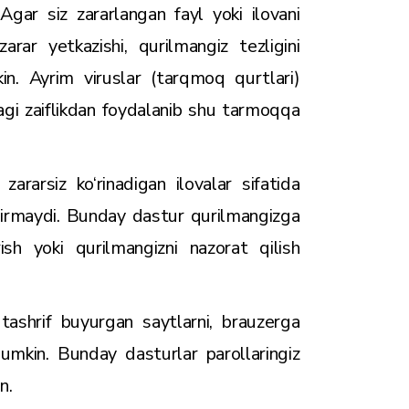
Agar siz zararlangan fayl yoki ilovani
arar yetkazishi, qurilmangiz tezligini
in. Ayrim viruslar (tarqmoq qurtlari)
dagi zaiflikdan foydalanib shu tarmoqqa
zararsiz ko‘rinadigan ilovalar sifatida
‘dirmaydi. Bunday dastur qurilmangizga
ish yoki qurilmangizni nazorat qilish
 tashrif buyurgan saytlarni, brauzerga
 mumkin. Bunday dasturlar parollaringiz
n.