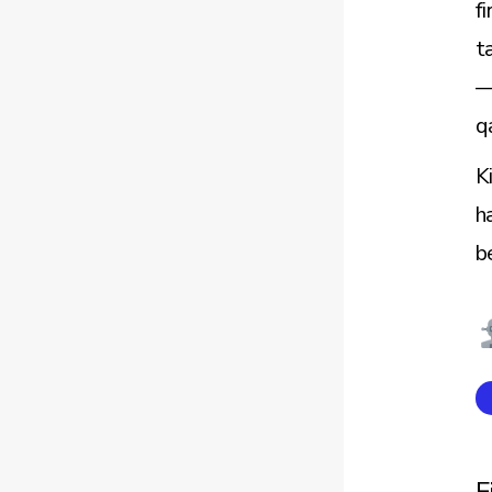
f
t
—
q
K
h
b
F