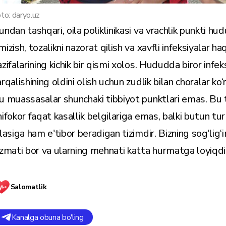
to: daryo.uz
undan tashqari, oila poliklinikasi va vrachlik punkti hud
mizish, tozalikni nazorat qilish va xavfli infeksiyalar h
azifalarining kichik bir qismi xolos. Hududda biror infe
rqalishining oldini olish uchun zudlik bilan choralar ko‘r
u muassasalar shunchaki tibbiyot punktlari emas. Bu ti
hifokor faqat kasallik belgilariga emas, balki butun t
ilasiga ham e'tibor beradigan tizimdir. Bizning sog‘lig‘
izmati bor va ularning mehnati katta hurmatga loyiqdi
Salomatlik
Kanalga obuna bo'ling