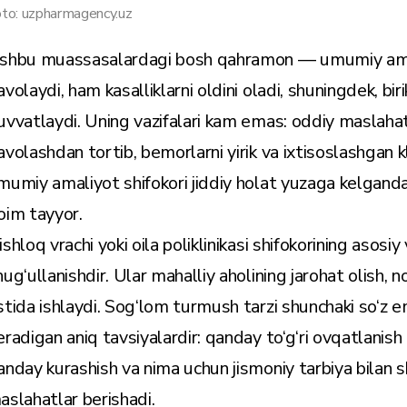
to: uzpharmagency.uz
shbu muassasalardagi bosh qahramon — umumiy amali
volaydi, ham kasalliklarni oldini oladi, shuningdek, birik
uvvatlaydi. Uning vazifalari kam emas: oddiy maslahat
avolashdan tortib, bemorlarni yirik va ixtisoslashgan k
mumiy amaliyot shifokori jiddiy holat yuzaga kelgand
oim tayyor.
shloq vrachi yoki oila poliklinikasi shifokorining asosiy 
hug‘ullanishdir. Ular mahalliy aholining jarohat olish, n
stida ishlaydi. Sog‘lom turmush tarzi shunchaki so‘z e
eradigan aniq tavsiyalardir: qanday to‘g‘ri ovqatlanish k
anday kurashish va nima uchun jismoniy tarbiya bilan 
aslahatlar berishadi.