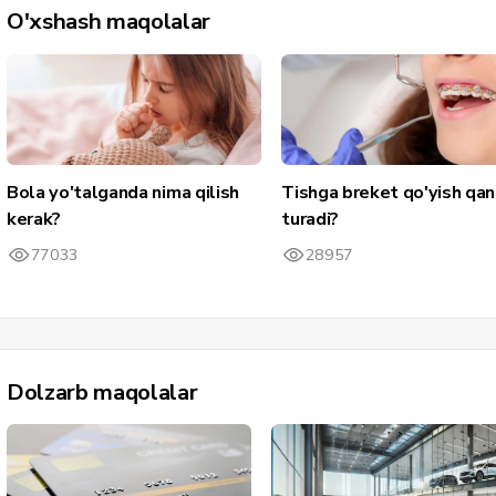
O'xshash maqolalar
Bola yo'talganda nima qilish
Tishga breket qo'yish qa
kerak?
turadi?
77033
28957
Dolzarb maqolalar