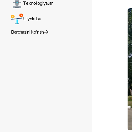
Texnologiyalar
U yoki bu
Barchasini ko'rish