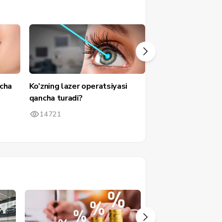
ncha
Ko’zning lazer operatsiyasi
Uy sharoitida yo't
qancha turadi?
qutulish
14721
8690