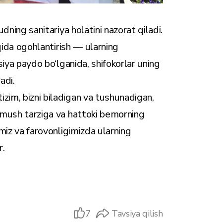
udning sanitariya holatini nazorat qiladi.
aqida ogohlantirish — ularning
ksiya paydo bo‘lganida, shifokorlar uning
adi.
zim, bizni biladigan va tushunadigan,
urmush tarziga va hattoki bemorning
imiz va farovonligimizda ularning
r.
7
Tavsiya qilish