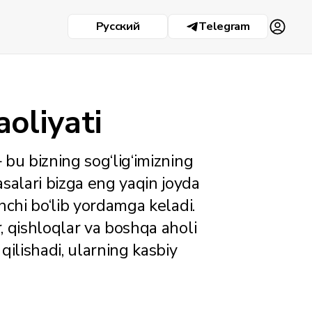
Русский
Telegram
aoliyati
— bu bizning sog‘lig‘imizning
salari bizga eng yaqin joyda
inchi bo‘lib yordamga keladi.
r, qishloqlar va boshqa aholi
 qilishadi, ularning kasbiy