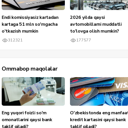
Endi komissiyasiz kartadan
2026 yilda qaysi
kartaga 51 mln so'mgacha
avtomobillarni muddatli
o'tkazish mumkin
to'lovga olish mumkin?
312321
177577
Ommabop maqolalar
Eng yuqori foizli so'm
O'zbekistonda eng manfaat
omonatlarini qaysi bank
kredit kartasini qaysi bank
taklif qiladi?
taklif qiladi?