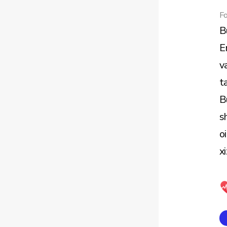
Fo
B
E
v
ta
B
s
o
x