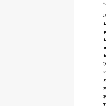
Fo
U
da
q
d
u
d
Qi
s
u
b
q
m