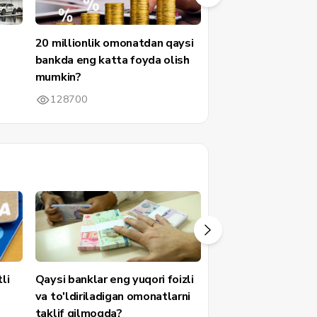
20 millionlik omonatdan qaysi
Qaysi bankda eng k
bankda eng katta foyda olish
onlayn-mikroqarzla
mumkin?
49365
128700
li
Qaysi banklar eng yuqori foizli
Qaysi banklarda pu
va to'ldiriladigan omonatlarni
uchun komissiya en
taklif qilmoqda?