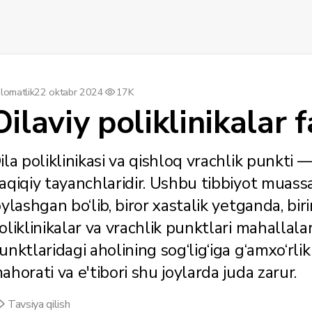
lomatlik
22 oktabr 2024
17K
Oilaviy poliklinikalar f
ila poliklinikasi va qishloq vrachlik punkti 
aqiqiy tayanchlaridir. Ushbu tibbiyot muassa
oylashgan bo‘lib, biror xastalik yetganda, bir
oliklinikalar va vrachlik punktlari mahallala
unktlaridagi aholining sog‘lig‘iga g‘amxo‘rlik
ahorati va e'tibori shu joylarda juda zarur.
Tavsiya qilish