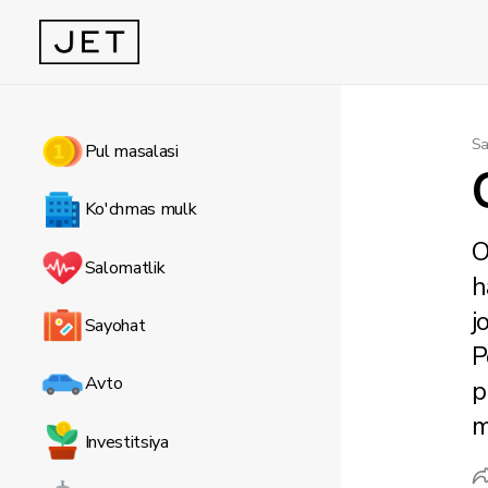
Sa
Pul masalasi
Ko'chmas mulk
O
Salomatlik
h
j
Sayohat
P
Avto
p
m
Investitsiya