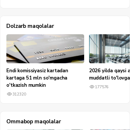
Dolzarb maqolalar
Endi komissiyasiz kartadan
2026 yilda qaysi 
kartaga 51 mln so'mgacha
muddatli to'lovg
o'tkazish mumkin
177576
312320
Ommabop maqolalar