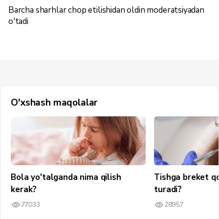
Barcha sharhlar chop etilishidan oldin moderatsiyadan
o'tadi
O'xshash maqolalar
Bola yo'talganda nima qilish
Tishga breket q
kerak?
turadi?
77033
28957