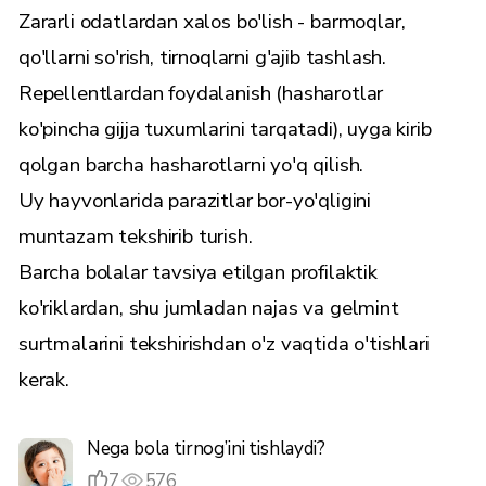
Zararli odatlardan xalos bo'lish - barmoqlar,
qo'llarni so'rish, tirnoqlarni g'ajib tashlash.
Repellentlardan foydalanish (hasharotlar
ko'pincha gijja tuxumlarini tarqatadi), uyga kirib
qolgan barcha hasharotlarni yo'q qilish.
Uy hayvonlarida parazitlar bor-yo'qligini
muntazam tekshirib turish.
Barcha bolalar tavsiya etilgan profilaktik
ko'riklardan, shu jumladan najas va gelmint
surtmalarini tekshirishdan o'z vaqtida o'tishlari
kerak.
Nega bola tirnog’ini tishlaydi?
7
576