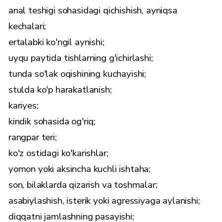
anal teshigi sohasidagi qichishish, ayniqsa
kechalari;
ertalabki ko'ngil aynishi;
uyqu paytida tishlarning g'ichirlashi;
tunda so'lak oqishining kuchayishi;
stulda ko'p harakatlanish;
kariyes;
kindik sohasida og'riq;
rangpar teri;
ko'z ostidagi ko'karishlar;
yomon yoki aksincha kuchli ishtaha;
son, bilaklarda qizarish va toshmalar;
asabiylashish, isterik yoki agressiyaga aylanishi;
diqqatni jamlashning pasayishi;