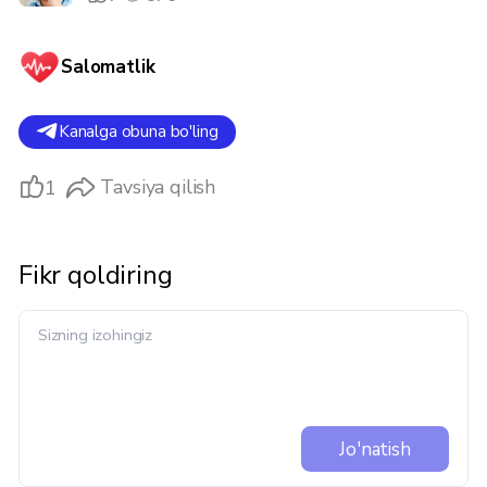
Salomatlik
Kanalga obuna bo'ling
1
Tavsiya qilish
Fikr qoldiring
Jo'natish