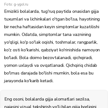
Foto: g-ygol.ru
Emizikli bolalarda, tug'ruq paytida onasidan gijja
tuxumlari va lichinkalari o'tgan bo'lsa, hayotining
bir necha haftasidan keyin simptomlar kuzatilishi
mumkin. Odatda, simptomlar tana vaznining
yo'qligi, ko'p so'lak oqishi, toshmalar, rangparlik,
ko'z osti ko'karishi, qabziyat ko'rinishida namoyon
bo'ladi. Bola doimo bezovtalanadi, qichqiradi,
yomon uxlaydi va ovqatlanadi. Qichqiriq chidab
bo'lmas darajada bo'lishi mumkin, bola esa bu
jarayonda ko'karib ketadi.
Eng osoni, bolalarda gijja alomatlari sezilsa,
najasini vizual tekshirish yo'li bilan gijja borligini