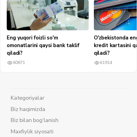
Eng yuqori foizli so'm
O'zbekistonda en
omonatlarini qaysi bank taklif
kredit kartasini q
qiladi?
qiladi?
60871
61914
Kategoriyalar
Biz haqimizda
Biz bilan bog‘lanish
Maxfiylik siyosati