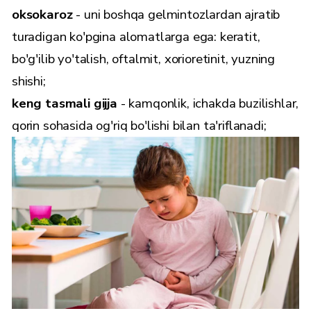
oksokaroz
- uni boshqa gelmintozlardan ajratib
turadigan ko'pgina alomatlarga ega: keratit,
bo'g'ilib yo'talish, oftalmit, xorioretinit, yuzning
shishi;
keng tasmali gijja
- kamqonlik, ichakda buzilishlar,
qorin sohasida og'riq bo'lishi bilan ta'riflanadi;