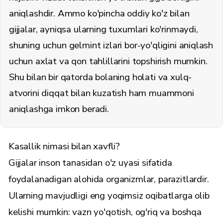
aniqlashdir. Ammo ko'pincha oddiy ko'z bilan
gijjalar, ayniqsa ularning tuxumlari ko'rinmaydi,
shuning uchun gelmint izlari bor-yo'qligini aniqlash
uchun axlat va qon tahlillarini topshirish mumkin.
Shu bilan bir qatorda bolaning holati va xulq-
atvorini diqqat bilan kuzatish ham muammoni
aniqlashga imkon beradi.
Kasallik nimasi bilan xavfli?
Gijjalar inson tanasidan o'z uyasi sifatida
foydalanadigan alohida organizmlar, parazitlardir.
Ularning mavjudligi eng yoqimsiz oqibatlarga olib
kelishi mumkin: vazn yo'qotish, og'riq va boshqa