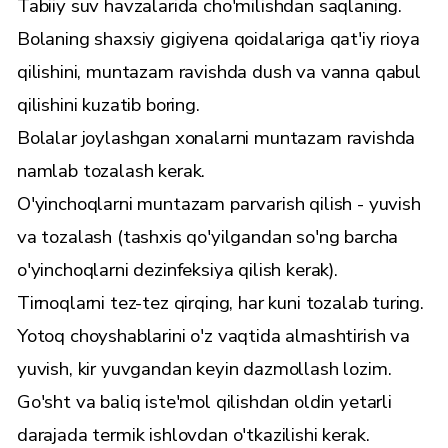
Tabiiy suv havzalarida cho'milishdan saqlaning.
Bolaning shaxsiy gigiyena qoidalariga qat'iy rioya
qilishini, muntazam ravishda dush va vanna qabul
qilishini kuzatib boring.
Bolalar joylashgan xonalarni muntazam ravishda
namlab tozalash kerak.
O'yinchoqlarni muntazam parvarish qilish - yuvish
va tozalash (tashxis qo'yilgandan so'ng barcha
o'yinchoqlarni dezinfeksiya qilish kerak).
Tirnoqlarni tez-tez qirqing, har kuni tozalab turing.
Yotoq choyshablarini o'z vaqtida almashtirish va
yuvish, kir yuvgandan keyin dazmollash lozim.
Go'sht va baliq iste'mol qilishdan oldin yetarli
darajada termik ishlovdan o'tkazilishi kerak.