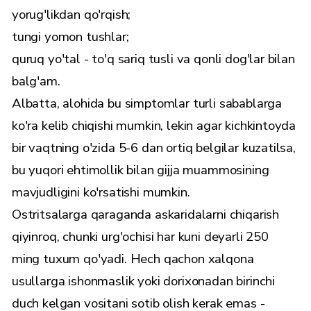
yorug'likdan qo'rqish;
tungi yomon tushlar;
quruq yo'tal - to'q sariq tusli va qonli dog'lar bilan
balg'am.
Albatta, alohida bu simptomlar turli sabablarga
ko'ra kelib chiqishi mumkin, lekin agar kichkintoyda
bir vaqtning o'zida 5-6 dan ortiq belgilar kuzatilsa,
bu yuqori ehtimollik bilan gijja muammosining
mavjudligini ko'rsatishi mumkin.
Ostritsalarga qaraganda askaridalarni chiqarish
qiyinroq, chunki urg'ochisi har kuni deyarli 250
ming tuxum qo'yadi. Hech qachon xalqona
usullarga ishonmaslik yoki dorixonadan birinchi
duch kelgan vositani sotib olish kerak emas -