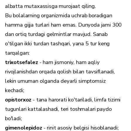
albatta mutaxassisga murojaat qiling.
Bu bolalarning organizmida uchrab boradigan
hamma gijja turlari ham emas. Dunyoda jami 300
dan ortiq turdagi gelmintlar mavjud. Sanab
o'tilgan ikki turdan tashqari, yana 5 tur keng
tarqalgan:
trixotsefalez
- ham jismoniy, ham aqliy
rivojlanishdan orqada qolish bilan tavsiflanadi,
lekin umuman olganda deyarli simptomsiz
kechadi;
opistorxoz
- tana harorati ko'tariladi, limfa tizimi
tugunlari kattalashadi, teri toshmalari paydo
bo'ladi;
gimenolepidoz
- rinit asosiy belgisi hisoblanadi;