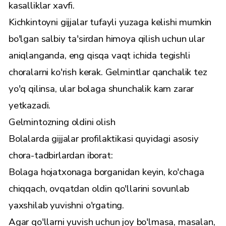
kasalliklar xavfi.
Kichkintoyni gijjalar tufayli yuzaga kelishi mumkin
bo'lgan salbiy ta'sirdan himoya qilish uchun ular
aniqlanganda, eng qisqa vaqt ichida tegishli
choralarni ko'rish kerak. Gelmintlar qanchalik tez
yo'q qilinsa, ular bolaga shunchalik kam zarar
yetkazadi.
Gelmintozning oldini olish
Bolalarda gijjalar profilaktikasi quyidagi asosiy
chora-tadbirlardan iborat:
Bolaga hojatxonaga borganidan keyin, ko'chaga
chiqqach, ovqatdan oldin qo'llarini sovunlab
yaxshilab yuvishni o'rgating.
Agar qo'llarni yuvish uchun joy bo'lmasa, masalan,