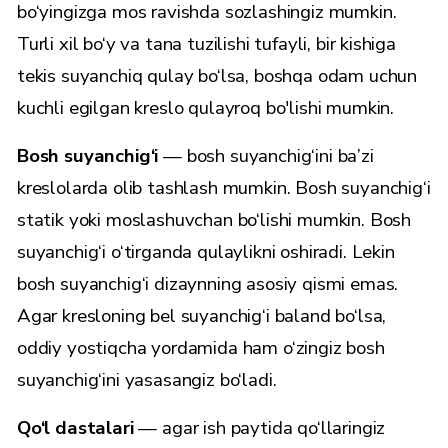
bo‘yingizga mos ravishda sozlashingiz mumkin.
Turli xil bo‘y va tana tuzilishi tufayli, bir kishiga
tekis suyanchiq qulay bo‘lsa, boshqa odam uchun
kuchli egilgan kreslo qulayroq bo'lishi mumkin.
Bosh suyanchig‘i
— bosh suyanchig‘ini ba’zi
kreslolarda olib tashlash mumkin. Bosh suyanchig‘i
statik yoki moslashuvchan bo‘lishi mumkin. Bosh
suyanchig‘i o‘tirganda qulaylikni oshiradi. Lekin
bosh suyanchig‘i dizaynning asosiy qismi emas.
Agar kresloning bel suyanchig‘i baland bo‘lsa,
oddiy yostiqcha yordamida ham o‘zingiz bosh
suyanchig‘ini yasasangiz bo‘ladi.
Qo‘l dastalari
— agar ish paytida qo‘llaringiz