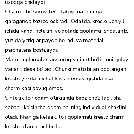
uzoqqa chidaydi.
Charm - bu sun’iy teri. Tabiiy materialga
qaraganda tezroq eskiradi. Odatda, kreslo uch yil
ichida yangi holatini yo‘qotadi: qoplama ishqalanib,
yuzida yoriqlar paydo bo‘ladi va material
parchalana boshlaydi.
Mato qoplamalari arzonroq variant bo‘lib, uni qulay
variant desa bo‘ladi. Chunki mato bilan qoplangan
kreslo yozda unchalik issiq emas, qishda esa
charm kabi sovuq emas.
Sintetik to‘r odam o‘tirganda biroz cho‘ziladi, shu
sababli ko‘pincha odam belining individual shaklini
oladi. Narxiga kelsak, to‘r qoplamali kreslo charm
kreslo bilan bir xil bo‘ladi.