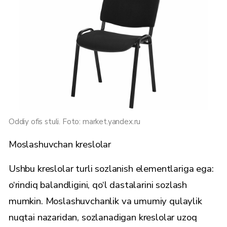
Oddiy ofis stuli. Foto: market.yandex.ru
Moslashuvchan kreslolar
Ushbu kreslolar turli sozlanish elementlariga ega:
o‘rindiq balandligini, qo‘l dastalarini sozlash
mumkin. Moslashuvchanlik va umumiy qulaylik
nuqtai nazaridan, sozlanadigan kreslolar uzoq