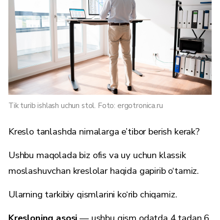
Tik turib ishlash uchun stol. Foto: ergotronica.ru
Kreslo tanlashda nimalarga e’tibor berish kerak?
Ushbu maqolada biz ofis va uy uchun klassik
moslashuvchan kreslolar haqida gapirib o‘tamiz.
Ularning tarkibiy qismlarini ko‘rib chiqamiz.
Kresloning asosi
— ushbu qism odatda 4 tadan 6