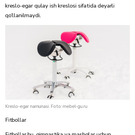
kreslo-egar qulay ish kreslosi sifatida deyarli
qo‘llanilmaydi.
Kreslo-egar namunasi. Foto: mebel-gu.ru
Fitbollar
Fitbollar bu, gimnastika va mashqlar uchun