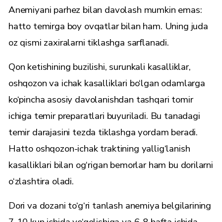
Anemiyani parhez bilan davolash mumkin emas:
hatto temirga boy ovqatlar bilan ham. Uning juda
oz qismi zaxiralarni tiklashga sarflanadi.
Qon ketishining buzilishi, surunkali kasalliklar,
oshqozon va ichak kasalliklari bo‘lgan odamlarga
ko‘pincha asosiy davolanishdan tashqari tomir
ichiga temir preparatlari buyuriladi. Bu tanadagi
temir darajasini tezda tiklashga yordam beradi.
Hatto oshqozon-ichak traktining yallig‘lanish
kasalliklari bilan og‘rigan bemorlar ham bu dorilarni
o‘zlashtira oladi.
Dori va dozani to‘g‘ri tanlash anemiya belgilarining