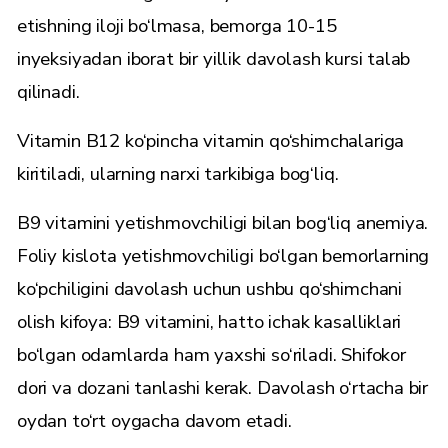
etishning iloji bo‘lmasa, bemorga 10-15
inyeksiyadan iborat bir yillik davolash kursi talab
qilinadi.
Vitamin B12 ko‘pincha vitamin qo‘shimchalariga
kiritiladi, ularning narxi tarkibiga bog‘liq.
B9 vitamini yetishmovchiligi bilan bog‘liq anemiya.
Foliy kislota yetishmovchiligi bo‘lgan bemorlarning
ko‘pchiligini davolash uchun ushbu qo‘shimchani
olish kifoya: B9 vitamini, hatto ichak kasalliklari
bo‘lgan odamlarda ham yaxshi so‘riladi. Shifokor
dori va dozani tanlashi kerak. Davolash o‘rtacha bir
oydan to‘rt oygacha davom etadi.