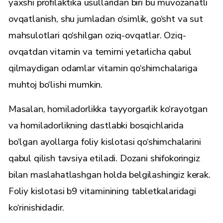
yaxshi profilaktika usullaridan biri bu muvozanatli
ovqatlanish, shu jumladan o‘simlik, go‘sht va sut
mahsulotlari qo‘shilgan oziq-ovqatlar. Oziq-
ovqatdan vitamin va temirni yetarlicha qabul
qilmaydigan odamlar vitamin qo‘shimchalariga
muhtoj bo‘lishi mumkin.
Masalan, homiladorlikka tayyorgarlik ko‘rayotgan
va homiladorlikning dastlabki bosqichlarida
bo‘lgan ayollarga foliy kislotasi qo‘shimchalarini
qabul qilish tavsiya etiladi. Dozani shifokoringiz
bilan maslahatlashgan holda belgilashingiz kerak.
Foliy kislotasi b9 vitaminining tabletkalaridagi
ko‘rinishidadir.