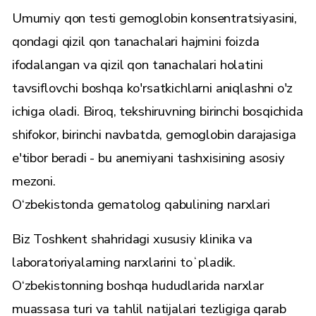
Umumiy qon testi gemoglobin konsentratsiyasini,
qondagi qizil qon tanachalari hajmini foizda
ifodalangan va qizil qon tanachalari holatini
tavsiflovchi boshqa ko'rsatkichlarni aniqlashni o'z
ichiga oladi. Biroq, tekshiruvning birinchi bosqichida
shifokor, birinchi navbatda, gemoglobin darajasiga
e'tibor beradi - bu anemiyani tashxisining asosiy
mezoni.
O‘zbekistonda gematolog qabulining narxlari
Biz Toshkent shahridagi xususiy klinika va
laboratoriyalarning narxlarini toʻpladik.
O‘zbekistonning boshqa hududlarida narxlar
muassasa turi va tahlil natijalari tezligiga qarab