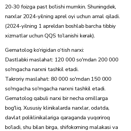
20-30 foizga past bo‘lishi mumkin. Shuningdek,
narxlar 2024-yilning aprel oyi uchun amal qiladi.
(2024-yilning 1 apreldan boshlab barcha tibbiy
xizmatlar uchun QQS to’lanishi kerak).
Gematolog ko‘rigidan o‘tish narxi:
Dastlabki maslahat: 120 000 so'mdan 200 000
so'mgacha narxni tashkil etadi.
Takroriy maslahat: 80 000 so'mdan 150 000
so'mgacha so'mgacha narxni tashkil etadi.
Gematolog qabuli narxi bir necha omillarga
bog'liq. Xususiy klinikalarda narxlar, odatda,
davlat poliklinikalariga qaraganda yuqoriroq
bo‘ladi, shu bilan birga, shifokorning malakasi va