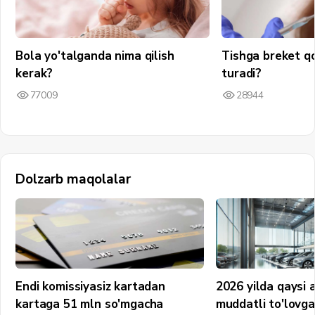
Bola yo'talganda nima qilish
Tishga breket q
kerak?
turadi?
77009
28944
Dolzarb maqolalar
Endi komissiyasiz kartadan
2026 yilda qaysi 
kartaga 51 mln so'mgacha
muddatli to'lovg