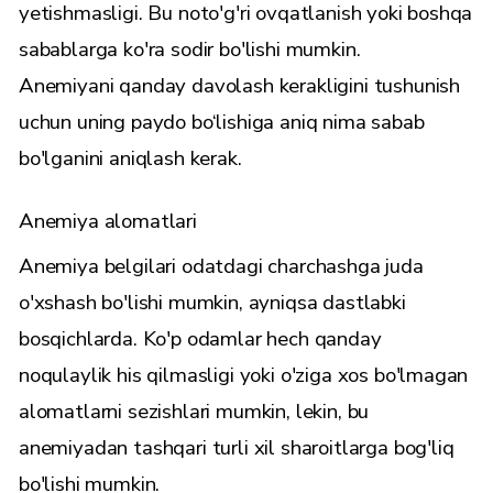
yetishmasligi. Bu noto'g'ri ovqatlanish yoki boshqa
sabablarga ko'ra sodir bo'lishi mumkin.
Anemiyani qanday davolash kerakligini tushunish
uchun uning paydo bo‘lishiga aniq nima sabab
bo'lganini aniqlash kerak.
Anemiya alomatlari
Anemiya belgilari odatdagi charchashga juda
o'xshash bo'lishi mumkin, ayniqsa dastlabki
bosqichlarda. Ko'p odamlar hech qanday
noqulaylik his qilmasligi yoki o'ziga xos bo'lmagan
alomatlarni sezishlari mumkin, lekin, bu
anemiyadan tashqari turli xil sharoitlarga bog'liq
bo'lishi mumkin.