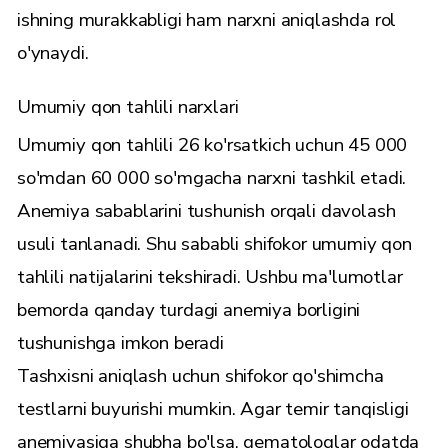
ishning murakkabligi ham narxni aniqlashda rol
o'ynaydi.
Umumiy qon tahlili narxlari
Umumiy qon tahlili 26 ko'rsatkich uchun 45 000
so'mdan 60 000 so'mgacha narxni tashkil etadi.
Anemiya sabablarini tushunish orqali davolash
usuli tanlanadi. Shu sababli shifokor umumiy qon
tahlili natijalarini tekshiradi. Ushbu ma'lumotlar
bemorda qanday turdagi anemiya borligini
tushunishga imkon beradi
Tashxisni aniqlash uchun shifokor qo'shimcha
testlarni buyurishi mumkin. Agar temir tanqisligi
anemiyasiga shubha bo'lsa, gematologlar odatda