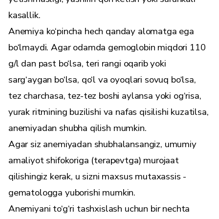
kasallik.
Anemiya ko‘pincha hech qanday alomatga ega
bo‘lmaydi. Agar odamda gemoglobin miqdori 110
g/l dan past bo‘lsa, teri rangi oqarib yoki
sarg‘aygan bo‘lsa, qo‘l va oyoqlari sovuq bo‘lsa,
tez charchasa, tez-tez boshi aylansa yoki og‘risa,
yurak ritmining buzilishi va nafas qisilishi kuzatilsa,
anemiyadan shubha qilish mumkin.
Agar siz anemiyadan shubhalansangiz, umumiy
amaliyot shifokoriga (terapevtga) murojaat
qilishingiz kerak, u sizni maxsus mutaxassis -
gematologga yuborishi mumkin.
Anemiyani to‘g‘ri tashxislash uchun bir nechta