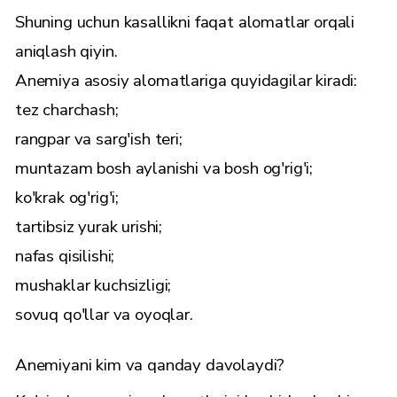
Shuning uchun kasallikni faqat alomatlar orqali
aniqlash qiyin.
Anemiya asosiy alomatlariga quyidagilar kiradi:
tez charchash;
rangpar va sarg'ish teri;
muntazam bosh aylanishi va bosh og'rig'i;
ko'krak og'rig'i;
tartibsiz yurak urishi;
nafas qisilishi;
mushaklar kuchsizligi;
sovuq qo'llar va oyoqlar.
Anemiyani kim va qanday davolaydi?