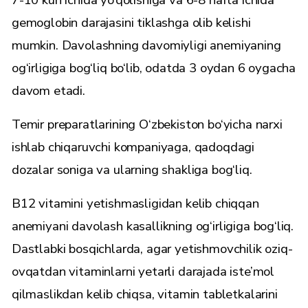
7-10 kun ichida yo‘qolishiga va 6-8 hafta ichida
gemoglobin darajasini tiklashga olib kelishi
mumkin. Davolashning davomiyligi anemiyaning
og‘irligiga bog‘liq bo‘lib, odatda 3 oydan 6 oygacha
davom etadi.
Temir preparatlarining O‘zbekiston bo‘yicha narxi
ishlab chiqaruvchi kompaniyaga, qadoqdagi
dozalar soniga va ularning shakliga bog‘liq.
B12 vitamini yetishmasligidan kelib chiqqan
anemiyani davolash kasallikning og‘irligiga bog‘liq.
Dastlabki bosqichlarda, agar yetishmovchilik oziq-
ovqatdan vitaminlarni yetarli darajada iste’mol
qilmaslikdan kelib chiqsa, vitamin tabletkalarini