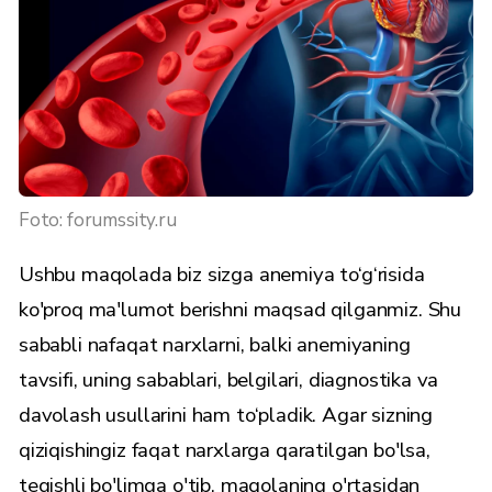
Foto: forumssity.ru
Ushbu maqolada biz sizga anemiya to‘g‘risida
ko'proq ma'lumot berishni maqsad qilganmiz. Shu
sababli nafaqat narxlarni, balki anemiyaning
tavsifi, uning sabablari, belgilari, diagnostika va
davolash usullarini ham to‘pladik. Agar sizning
qiziqishingiz faqat narxlarga qaratilgan bo'lsa,
tegishli
bo'limga
o'tib, maqolaning o'rtasidan