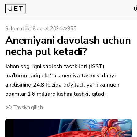
Salomatlik
18 aprel 2024
955
Anemiyani davolash uchun
necha pul ketadi?
Jahon sog‘liqni saqlash tashkiloti (JSST)
ma’lumotlariga ko‘ra, anemiya tashxisi dunyo
aholisining 24,8 foiziga qo’yiladi, ya’ni kamqon
odamlar 1,6 milliard kishini tashkil qiladi.
Tavsiya qilish