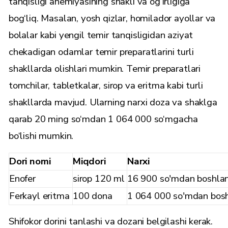
tanqisligi anemiyasining shakli va og‘irligiga
bog‘liq. Masalan, yosh qizlar, homilador ayollar va
bolalar kabi yengil temir tanqisligidan aziyat
chekadigan odamlar temir preparatlarini turli
shakllarda olishlari mumkin. Temir preparatlari
tomchilar, tabletkalar, sirop va eritma kabi turli
shakllarda mavjud. Ularning narxi doza va shaklga
qarab 20 ming so‘mdan 1 064 000 so‘mgacha
bo‘lishi mumkin.
Dori nomi
Miqdori
Narxi
Enofer
sirop 120 ml
16 900 so'mdan boshla
Ferkayl eritma
100 dona
1 064 000 so'mdan bos
Shifokor dorini tanlashi va dozani belgilashi kerak.