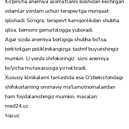
Ko'pincha anemiya alomatlarini boshidan kechirgan
odamlar yordam uchun terapevtga murojaat
qilishadi. So‘ngra, terapevt kamqonlikdan shubha
qilsa, bemorni gematologga yuboradi.
Agar sizda anemiya borligiga shubha bo'lsa,
biriktirilgan poliklinikangizga tashrif buyurishingiz
mumkin. U yerda shifokoringiz sizni anemiya
bo'yicha mutaxassisga yo’naltiradi.
Xususiy klinikalarni tanlashda esa O'zbekistondagi
shifokorlarning ommaviy ma'lumotnomalaridan
ham foydalanishingiz mumkin, masalan:
med24.uz
top.uz