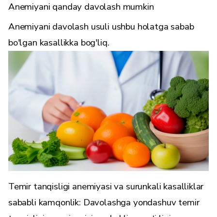
Anemiyani qanday davolash mumkin
Anemiyani davolash usuli ushbu holatga sabab
bo'lgan kasallikka bog'liq.
Temir tanqisligi anemiyasi va surunkali kasalliklar
sababli kamqonlik: Davolashga yondashuv temir