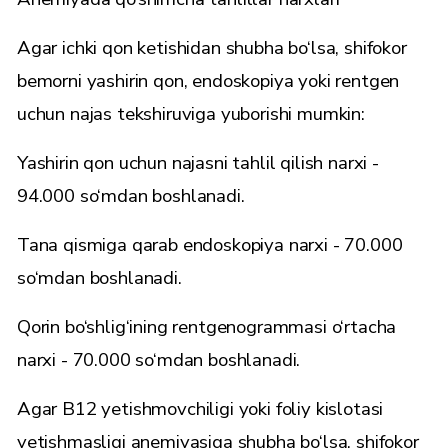
Agar ichki qon ketishidan shubha bo‘lsa, shifokor
bemorni yashirin qon, endoskopiya yoki rentgen
uchun najas tekshiruviga yuborishi mumkin:
Yashirin qon uchun najasni tahlil qilish narxi -
94.000 so‘mdan boshlanadi.
Tana qismiga qarab endoskopiya narxi - 70.000
so‘mdan boshlanadi.
Qorin bo‘shlig‘ining rentgenogrammasi o‘rtacha
narxi - 70.000 so‘mdan boshlanadi.
Agar B12 yetishmovchiligi yoki foliy kislotasi
yetishmasligi anemiyasiga shubha bo‘lsa, shifokor