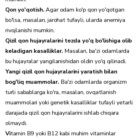
Qon yo'qotish.
Agar odam ko'p qon yo'qotgan
bo'lsa, masalan, jarohat tufayli, ularda anemiya
rivojlanishi mumkin.
Qizil qon hujayralarini tezda yo'q bo’lishiga olib
keladigan kasalliklar.
Masalan, ba'zi odamlarda
bu hujayralar yangilanishidan oldin yo'q qilinadi.
Yangi qizil qon hujayralarini yaratish bilan
bog'liq muammolar.
Ba'zi odamlarda organizm
turli sabablarga ko'ra, masalan, ovqatlanish
muammolari yoki genetik kasalliklar tufayli yetarli
darajada qizil qon hujayralarini ishlab chiqara
olmaydi.
Vi
tamin B9 yoki B12 kabi muhim vitaminlar