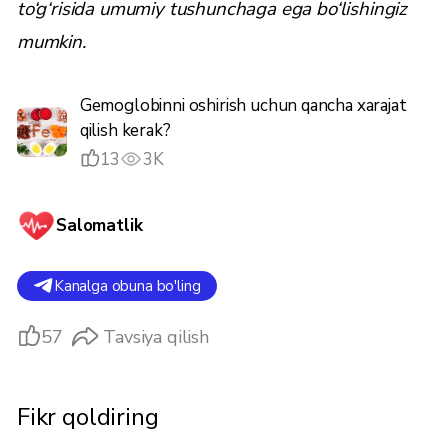
to‘g‘risida umumiy tushunchaga ega bo‘lishingiz
mumkin.
Gemoglobinni oshirish uchun qancha xarajat
qilish kerak?
13
3K
Salomatlik
Kanalga obuna bo'ling
57
Tavsiya qilish
Fikr qoldiring