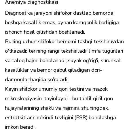
Anemiya diagnostikasi
Diagnostika jarayoni shifokor dastlab bemorda
boshqa kasallik emas, aynan kamqonlik borligiga
ishonch hosil qilishdan boshlanadi.
Buning uchun shifokor bemorni tashqi tekshiruvdan
o'tkazadi: terining rangi tekshiriladi, limfa tugunlari
va taloq hajmi baholanadi, suyak og'rig'i, surunkali
kasalliklar va bemor qabul qiladigan dori-
darmonlar haqida so'raladi.
Keyin shifokor umumiy qon testini va mazok
mikroskopiyasini tayinlaydi - bu tahlil qizil qon
hujayralarining shakli va hajmini, shuningdek,
eritrotsitlar cho'kindi tezligini (ESR) baholashga
imkon beradi.