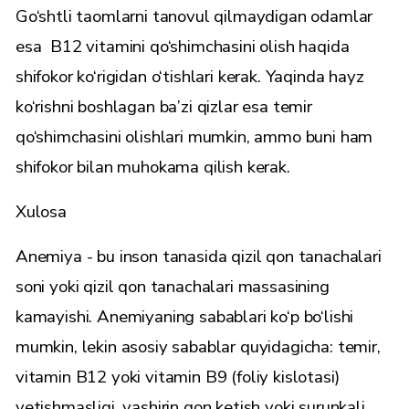
Go‘shtli taomlarni tanovul qilmaydigan odamlar
esa B12 vitamini qo‘shimchasini olish haqida
shifokor ko‘rigidan o‘tishlari kerak. Yaqinda hayz
ko‘rishni boshlagan ba’zi qizlar esa temir
qo‘shimchasini olishlari mumkin, ammo buni ham
shifokor bilan muhokama qilish kerak.
Xulosa
Anemiya - bu inson tanasida qizil qon tanachalari
soni yoki qizil qon tanachalari massasining
kamayishi. Anemiyaning sabablari ko‘p bo‘lishi
mumkin, lekin asosiy sabablar quyidagicha: temir,
vitamin B12 yoki vitamin B9 (foliy kislotasi)
yetishmasligi, yashirin qon ketish yoki surunkali