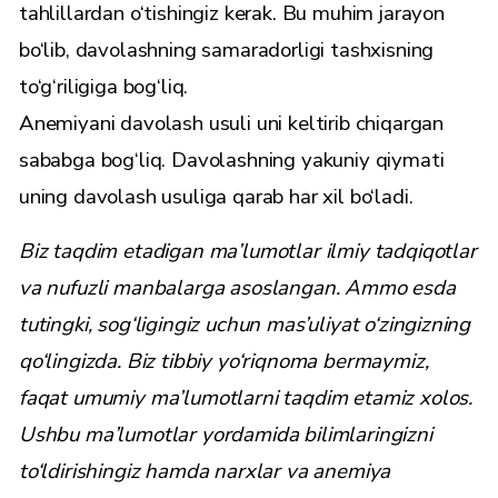
tahlillardan o‘tishingiz kerak. Bu muhim jarayon
bo‘lib, davolashning samaradorligi tashxisning
to‘g‘riligiga bog‘liq.
Anemiyani davolash usuli uni keltirib chiqargan
sababga bog‘liq. Davolashning yakuniy qiymati
uning davolash usuliga qarab har xil bo‘ladi.
Biz taqdim etadigan ma’lumotlar ilmiy tadqiqotlar
va nufuzli manbalarga asoslangan. Ammo esda
tutingki, sog‘ligingiz uchun mas’uliyat o‘zingizning
qo‘lingizda. Biz tibbiy yo‘riqnoma bermaymiz,
faqat umumiy ma’lumotlarni taqdim etamiz xolos.
Ushbu ma’lumotlar yordamida bilimlaringizni
to‘ldirishingiz hamda narxlar va anemiya