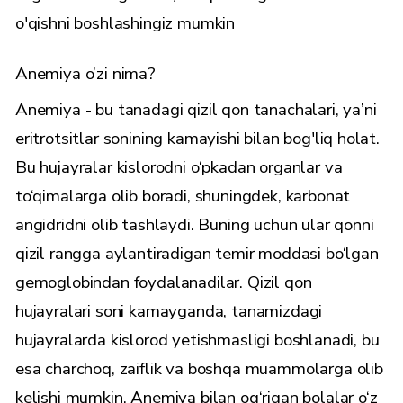
o'qishni boshlashingiz mumkin
Anemiya o’zi nima?
Anemiya - bu tanadagi qizil qon tanachalari, ya’ni
eritrotsitlar sonining kamayishi bilan bog'liq holat.
Bu hujayralar kislorodni o‘pkadan organlar va
to‘qimalarga olib boradi, shuningdek, karbonat
angidridni olib tashlaydi. Buning uchun ular qonni
qizil rangga aylantiradigan temir moddasi bo‘lgan
gemoglobindan foydalanadilar. Qizil qon
hujayralari soni kamayganda, tanamizdagi
hujayralarda kislorod yetishmasligi boshlanadi, bu
esa charchoq, zaiflik va boshqa muammolarga olib
kelishi mumkin. Anemiya bilan og‘rigan bolalar o‘z