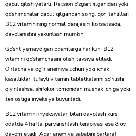
qabul qilish yetarli. Ratsion o‘zgartirilganidan yoki
qo‘shimchalar qabul qilgandan so‘ng, qon tahlillari
B12 vitaminining normal darajasini ko‘rsatsada,
davolanishni yakunlash mumkin.
Go‘sht yemaydigan odamlarga har kuni B12
vitamini qo‘shimchasini olish tavsiya etiladi.
O‘rtacha va og‘ir anemiya uchun yoki ichak
kasalliklari tufayli vitamin tabletkalarini so‘rilishi
qiyinlashsa, shifokor tomonidan mushak ichiga yoki
teri ostiga inyeksiya buyuriladi.
B12 vitamini inyeksiyalari bilan davolash kursi
odatda 4 hafta, parvarishlash terapiyasi esa 8 oy
davom etadi. Agar anemiya sababini bartaraf