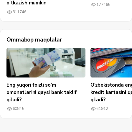
o'tkazish mumkin
177465
311746
Ommabop maqolalar
Eng yuqori foizli so'm
O'zbekistonda en
omonatlarini qaysi bank taklif
kredit kartasini q
qiladi?
qiladi?
60845
61912