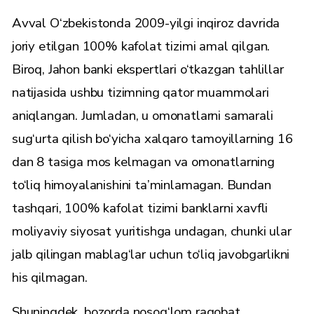
Avval O‘zbekistonda 2009-yilgi inqiroz davrida
joriy etilgan 100% kafolat tizimi amal qilgan.
Biroq, Jahon banki ekspertlari o‘tkazgan tahlillar
natijasida ushbu tizimning qator muammolari
aniqlangan. Jumladan, u omonatlarni samarali
sug‘urta qilish bo‘yicha xalqaro tamoyillarning 16
dan 8 tasiga mos kelmagan va omonatlarning
to‘liq himoyalanishini ta’minlamagan. Bundan
tashqari, 100% kafolat tizimi banklarni xavfli
moliyaviy siyosat yuritishga undagan, chunki ular
jalb qilingan mablag‘lar uchun to‘liq javobgarlikni
his qilmagan.
Shuningdek, bozorda nosog‘lom raqobat