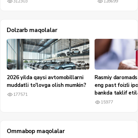
312303
128699
Dolzarb maqolalar
2026 yilda qaysi avtomobillarni
Rasmiy daromadsi
muddatli to'lovga olish mumkin?
eng past foizli ip
bankda taklif etil
177571
15977
Ommabop maqolalar