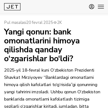
Pul masalasi
20 fevral 2025
2K
Yangi qonun: bank
omonatlarini himoya
qilishda qanday
o‘zgarishlar bo‘ldi?
2025-yil 18-fevral kuni O‘zbekiston Prezidenti
Shavkat Mirziyoyev “Banklardagi omonatlarni
himoya qilish kafolatlari to‘g‘risida”gi qonunning
yangi tahririni imzoladi. Ushbu qonun O‘zbekiston
banklarida omonatlarni kafolatlash tizimiga
sezilarli o‘zgarishlar kiritadi, jumladan, bitta