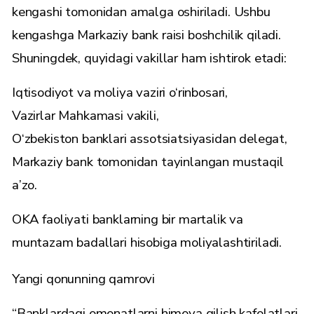
kengashi tomonidan amalga oshiriladi. Ushbu
kengashga Markaziy bank raisi boshchilik qiladi.
Shuningdek, quyidagi vakillar ham ishtirok etadi:
Iqtisodiyot va moliya vaziri o‘rinbosari,
Vazirlar Mahkamasi vakili,
O‘zbekiston banklari assotsiatsiyasidan delegat,
Markaziy bank tomonidan tayinlangan mustaqil
a’zo.
OKA faoliyati banklarning bir martalik va
muntazam badallari hisobiga moliyalashtiriladi.
Yangi qonunning qamrovi
“Banklardagi omonatlarni himoya qilish kafolatlari