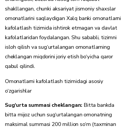
shakllangan, chunki aksariyat jismoniy shaxslar
omonatlarini saqlaydigan Xalq banki omonatlarni
kafolatlash tizimida ishtirok etmagan va davlat
kafolatlaridan foydalangan. Shu sababli, tizimni
isloh qilish va sug‘urtalangan omonatlarning
cheklangan miqdorini joriy etish bo‘yicha qaror
qabul qilindi.
Omonatlarni kafolatlash tizimidagi asosiy
o‘zgarishlar
Sug‘urta summasi cheklangan:
Bitta bankda
bitta mijoz uchun sug‘urtalangan omonatning
maksimal summasi 200 million so‘m (taxminan