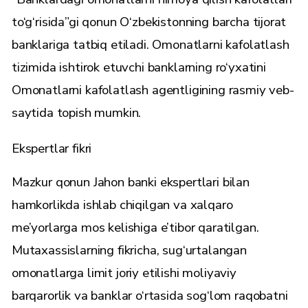
to‘g‘risida”gi qonun O‘zbekistonning barcha tijorat
banklariga tatbiq etiladi. Omonatlarni kafolatlash
tizimida ishtirok etuvchi banklarning ro‘yxatini
Omonatlarni kafolatlash agentligining rasmiy veb-
saytida topish mumkin.
Ekspertlar fikri
Mazkur qonun Jahon banki ekspertlari bilan
hamkorlikda ishlab chiqilgan va xalqaro
me’yorlarga mos kelishiga e’tibor qaratilgan.
Mutaxassislarning fikricha, sug‘urtalangan
omonatlarga limit joriy etilishi moliyaviy
barqarorlik va banklar o‘rtasida sog‘lom raqobatni