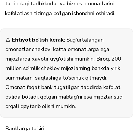
tartibdagi tadbirkorlar va biznes omonatlarini
kafolatlash tizimga bo‘lgan ishonchni oshiradi.
⚠️
Ehtiyot bo‘lish kerak:
Sug‘urtalangan
omonatlar cheklovi katta omonatlarga ega
mijozlarda xavotir uyg‘otishi mumkin. Biroq, 200
million so‘mlik cheklov mijozlarning bankda yirik
summalarni saqlashiga to‘sqinlik qilmaydi.
Omonat faqat bank tugatilgan taqdirda kafolat
ostida bo‘ladi, qolgan mablag‘ni esa mijozlar sud
orqali qaytarib olishi mumkin.
Banklarga ta’siri