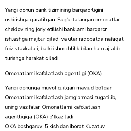
Yangi qonun bank tizimining barqarorligini
oshirishga qaratilgan. Sug‘urtalangan omonatlar
cheklovining joriy etilishi banklarni barqaror
ishlashga majbur qiladi va ular raqobatda nafaqat
foiz stavkalari, balki ishonchlilik bilan ham ajralib
turishga harakat qiladi.
Omonatlarni kafolatlash agentligi (OKA)
Yangi qonunga muvofiq, ilgari mavjud bo‘lgan
Omonatlarni kafolatlash jamg‘armasi tugatilib,
uning vazifalari Omonatlarni kafolatlash
agentligiga (OKA) o‘tkaziladi.
OKA boshqaruvi 5 kishidan iborat Kuzatuv