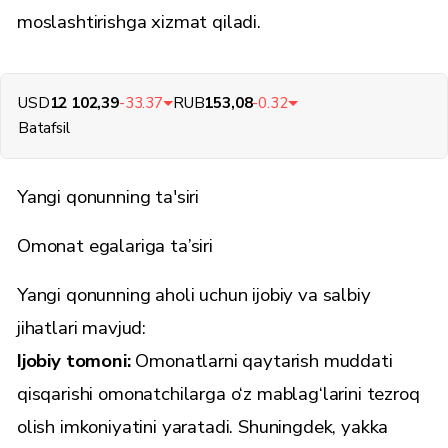
moslashtirishga xizmat qiladi.
USD
12 102,39
-33.37
RUB
153,08
-0.32
Batafsil
Yangi qonunning ta'siri
Omonat egalariga ta’siri
Yangi qonunning aholi uchun ijobiy va salbiy
jihatlari mavjud:
Ijobiy tomoni:
Omonatlarni qaytarish muddati
qisqarishi omonatchilarga o‘z mablag‘larini tezroq
olish imkoniyatini yaratadi. Shuningdek, yakka