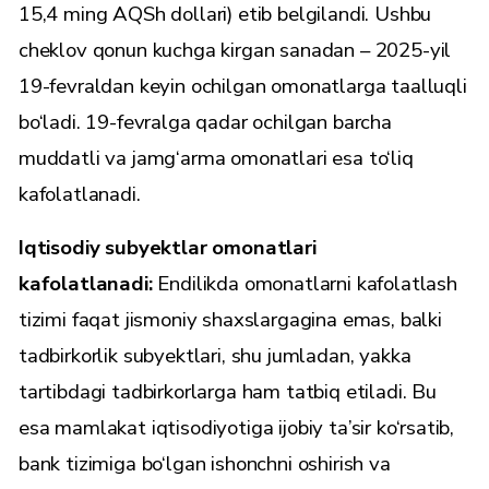
15,4 ming AQSh dollari) etib belgilandi. Ushbu
cheklov qonun kuchga kirgan sanadan – 2025-yil
19-fevraldan keyin ochilgan omonatlarga taalluqli
bo‘ladi. 19-fevralga qadar ochilgan barcha
muddatli va jamg‘arma omonatlari esa to‘liq
kafolatlanadi.
Iqtisodiy subyektlar omonatlari
kafolatlanadi:
Endilikda omonatlarni kafolatlash
tizimi faqat jismoniy shaxslargagina emas, balki
tadbirkorlik subyektlari, shu jumladan, yakka
tartibdagi tadbirkorlarga ham tatbiq etiladi. Bu
esa mamlakat iqtisodiyotiga ijobiy ta’sir ko‘rsatib,
bank tizimiga bo‘lgan ishonchni oshirish va