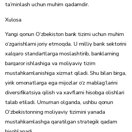
ta’minlash uchun muhim qadamdir.
Xulosa
Yangi qonun O‘zbekiston bank tizimi uchun muhim
o‘zgarishlarni joriy etmoqda. U milliy bank sektorini
xalqaro standartlarga moslashtirib, banklarning
barqaror ishlashiga va moliyaviy tizim
mustahkamlanishiga xizmat qiladi. Shu bilan birga,
yirik omonatlarga ega mijozlar o‘z mablag‘larini
diversifikatsiya qilish va xavflarni hisobga olishlari
talab etiladi. Umuman olganda, ushbu qonun
O‘zbekistonning moliyaviy tizimini yanada
mustahkamlashga qaratilgan strategik qadam
hisoblanadi.