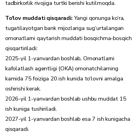
tadbirkorlik rivojiga turtki berishi kutilmoqda.
To‘lov muddati qisqaradi:
Yangi qonunga ko‘ra,
tugatilayotgan bank mijozlariga sug‘urtalangan
omonatlarni qaytarish muddati bosqichma-bosqich
qisqartiriladi:
2025-yil 1-yanvardan boshlab, Omonatlarni
kafolatlash agentligi (OKA) omonatchilarning
kamida 75 foiziga 20 ish kunida to‘lovni amalga
oshirishi kerak.
2026-yil 1-yanvardan boshlab ushbu muddat 15
ish kuniga tushiriladi.
2027-yil 1-yanvardan boshlab esa 7 ish kunigacha
qisqaradi.