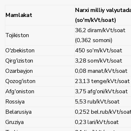
Narxi milliy valyutad
Mamlakat
(so'm/kVt/soat)
36,2 diram/kVt/soat
Tojikiston
(0,362 somoni)
O'zbekiston
450 so'm/kVt/soat
Qirg'iziston
3,28 som/kVt/soat
Ozarbayjon
0,08 manat/kVt/soat
Qozog'iston
23,13 tenge/kVt/soat
Afg'oniston
3,75 afg'oni/kVt/soat
Rossiya
5,53 rub/kVt/soat
Belarusiya
0,252 bel.rub/kVt/soa
Gruziya
0,23 lari/kVt/soat