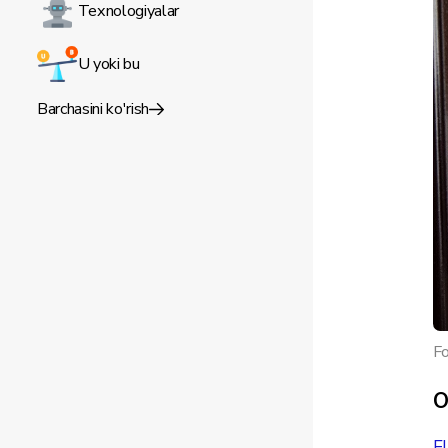
Texnologiyalar
U yoki bu
Barchasini ko'rish
Fo
O
El