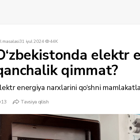
l masalasi
31 iyul 2024
44K
O‘zbekistonda elektr 
qanchalik qimmat?
lektr energiya narxlarini qo‘shni mamlakatlar
13
Tavsiya qilish