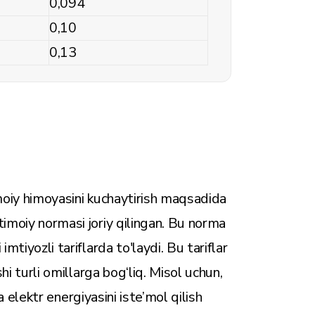
0,094
0,10
0,13
timoiy himoyasini kuchaytirish maqsadida
timoiy normasi joriy qilingan. Bu norma
mtiyozli tariflarda to'laydi. Bu tariflar
shi turli omillarga bog‘liq. Misol uchun,
va elektr energiyasini iste’mol qilish