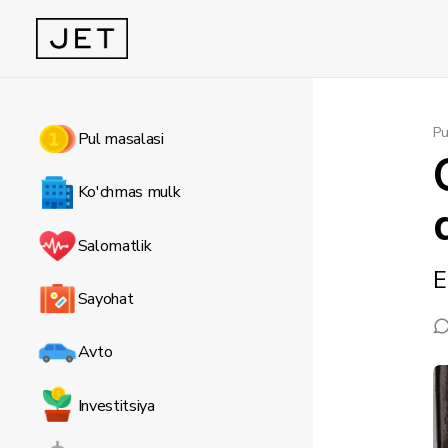
Pu
Pul masalasi
Ko'chmas mulk
Salomatlik
E
Sayohat
Avto
Investitsiya