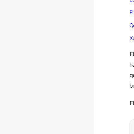
El
Qo
X
E
h
q
b
E