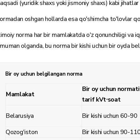
aqsadi (yuridik shaxs yoki jismoniy shaxs) kabi jihatlar
ormadan oshgan hollarda esa qo'shimcha to'lovlar qo'l
jtimoiy norma har bir mamlakatda o'z qonunchiligi va iqt
muman olganda, bu norma bir kishi uchun bir oyda bel
Bir oy uchun belgilangan norma
Bir oy uchun normati
Mamlakat
tarif kVt⋅soat
Belarusiya
Bir kishi uchun 60-90
Qozog'iston
Bir kishi uchun 90-11