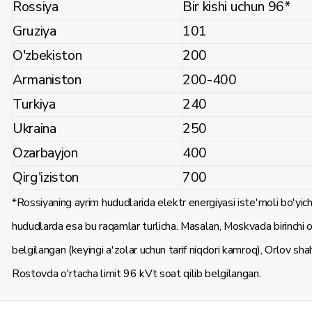
Rossiya
Bir kishi uchun 96*
Gruziya
101
O'zbekiston
200
Armaniston
200-400
Turkiya
240
Ukraina
250
Ozarbayjon
400
Qirg'iziston
700
*Rossiyaning ayrim hududlarida elektr energiyasi iste'moli bo'yic
hududlarda esa bu raqamlar turlicha. Masalan, Moskvada birinchi oi
belgilangan (keyingi a'zolar uchun tarif niqdori kamroq), Orlov sha
Rostovda o'rtacha limit 96 kVt soat qilib belgilangan.