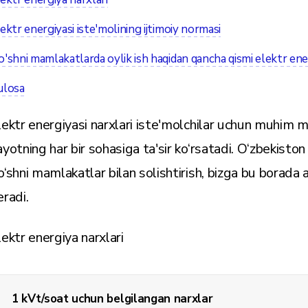
ektr energiyasi iste'molining ijtimoiy normasi
'shni mamlakatlarda oylik ish haqidan qancha qismi elektr ener
ulosa
lektr energiyasi narxlari iste'molchilar uchun muhim mas
ayotning har bir sohasiga ta'sir ko‘rsatadi. O‘zbekiston
o‘shni mamlakatlar bilan solishtirish, bizga bu borada a
eradi.
lektr energiya narxlari
1 kVt/soat uchun belgilangan narxlar