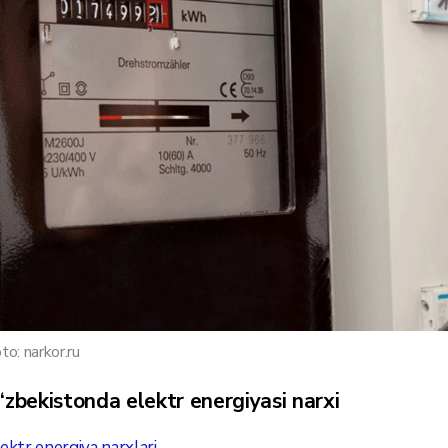
to: narkor.ru
‘zbekistonda elektr energiyasi narxi
ektr energiya narxlari