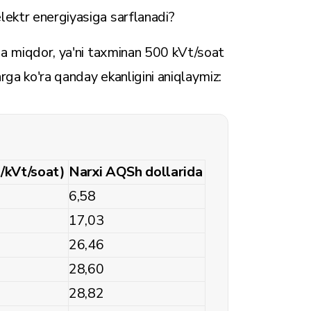
lektr energiyasiga sarflanadi?
cha miqdor, ya'ni taxminan 500 kVt/soat
arga ko'ra qanday ekanligini aniqlaymiz:
m/kVt/soat)
Narxi AQSh dollarida
6,58
17,03
26,46
28,60
28,82