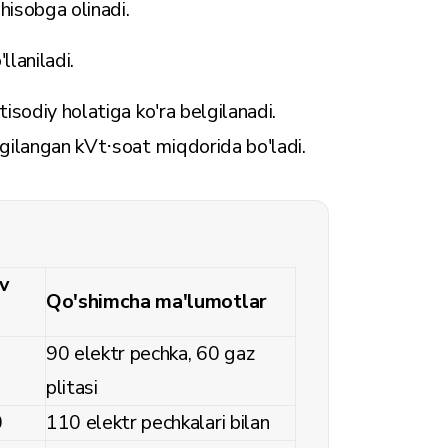
 hisobga olinadi.
laniladi.
isodiy holatiga ko'ra belgilanadi.
gilangan kVt⋅soat miqdorida bo'ladi.
v
Qo'shimcha ma'lumotlar
90 elektr pechka, 60 gaz
plitasi
0
110 elektr pechkalari bilan