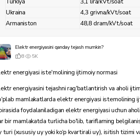
Turkiya
3,1 lira/kVt/soat
Ukraina
4,3 grivna/kVt/soat
Armaniston
48,8 dram/kVt/soat
Elektr energiyasini qanday tejash mumkin?
8
5K
lektr energiyasi iste'molining ijtimoiy normasi
lektr energiyasini tejashni rag'batlantirish va aholi ij
o'plab mamlakatlarda elektr energiyasi istemolining ij
oirasida foydalaniladigan elektr energiyasi uchun aholi i
ar bir mamlakatda turlicha bo'lib, tariflarning belgilani
 turi (xususiy uy yoki ko‘p kvartirali uy), isitish tizimi 