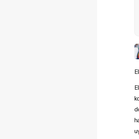
E
E
k
d
h
uy