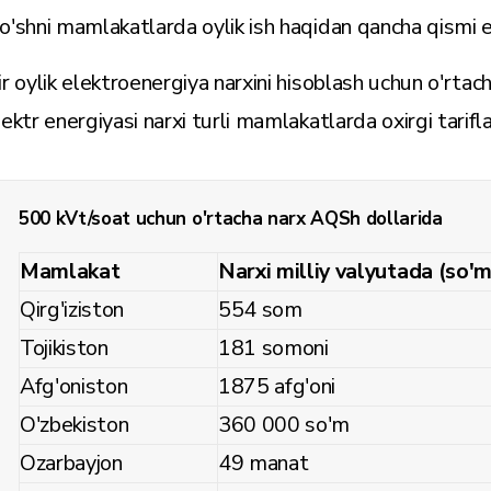
o'shni mamlakatlarda oylik ish haqidan qancha qismi e
ir oylik elektroenergiya narxini hisoblash uchun o'rta
lektr energiyasi narxi turli mamlakatlarda oxirgi tarifl
500 kVt/soat uchun o'rtacha narx AQSh dollarida
Mamlakat
Narxi milliy valyutada (so'
Qirg'iziston
554 som
Tojikiston
181 somoni
Afg'oniston
1875 afg'oni
O'zbekiston
360 000 so'm
Ozarbayjon
49 manat