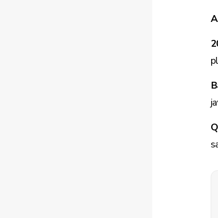
A
2
p
B
j
Q
sa