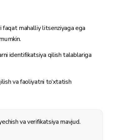
i faqat mahalliy litsenziyaga ega
i mumkin.
arni identifikatsiya qilish talablariga
qilish va faoliyatni to‘xtatish
yechish va verifikatsiya mavjud.