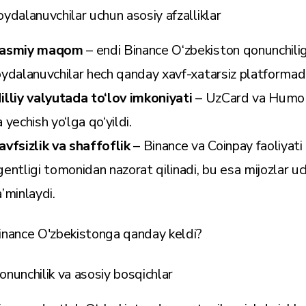
oydalanuvchilar uchun asosiy afzalliklar
asmiy maqom
– endi Binance O‘zbekiston qonunchiligi
oydalanuvchilar hech qanday xavf-xatarsiz platformad
illiy valyutada to‘lov imkoniyati
– UzCard va Humo orq
 yechish yo‘lga qo‘yildi.
avfsizlik va shaffoflik
– Binance va Coinpay faoliyati O
gentligi tomonidan nazorat qilinadi, bu esa mijozlar u
a’minlaydi.
inance O'zbekistonga qanday keldi?
onunchilik va asosiy bosqichlar