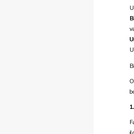
U
B
v
U
U
B
O
b
1
F
i