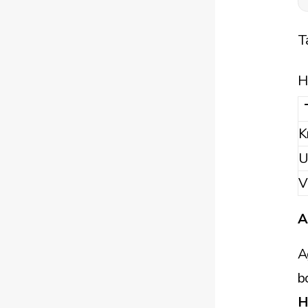
T
H
K
U
V
A
A
b
H