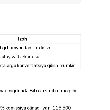
Izoh
shqi hamyondan to‘ldirish
qulay va tezkor usul
utalarga konvertatsiya qilish mumkin
) miqdorida Bitcoin sotib olmoqchi
5% komissiya olinadi, ya’ni 115 500