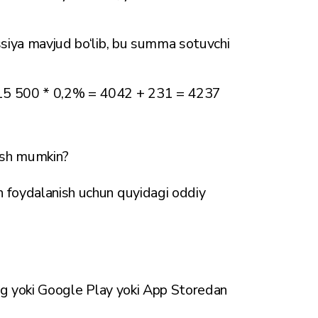
siya mavjud bo‘lib, bu summa sotuvchi
15 500 * 0,2% = 4042 + 231 = 4237
ash mumkin?
n foydalanish uchun quyidagi oddiy
ng yoki Google Play yoki App Storedan