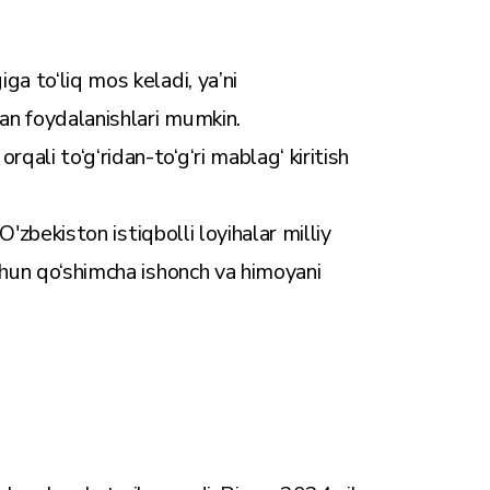
ga to‘liq mos keladi, ya’ni
an foydalanishlari mumkin.
ali to‘g‘ridan-to‘g‘ri mablag‘ kiritish
'zbekiston istiqbolli loyihalar milliy
chun qo‘shimcha ishonch va himoyani