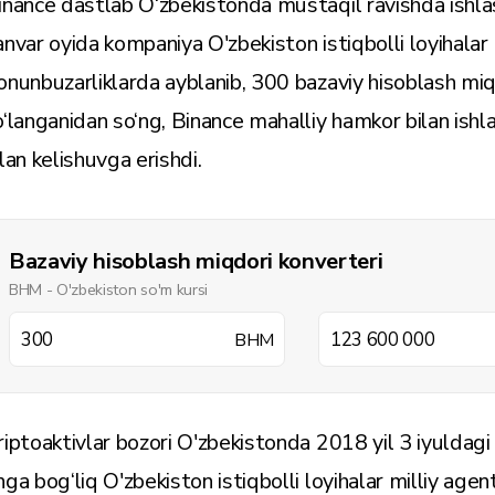
inance dastlab O‘zbekistonda mustaqil ravishda ishlas
anvar oyida kompaniya O'zbekiston istiqbolli loyihalar
onunbuzarliklarda ayblanib, 300 bazaviy hisoblash miq
o‘langanidan so‘ng, Binance mahalliy hamkor bilan ishla
ilan kelishuvga erishdi.
Bazaviy hisoblash miqdori konverteri
BHM - O'zbekiston so'm kursi
BHM
riptoaktivlar bozori O'zbekistonda 2018 yil 3 iyuldag
nga bog‘liq O'zbekiston istiqbolli loyihalar milliy agent