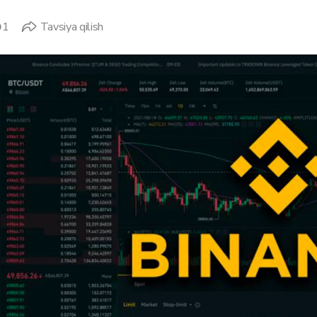
1
Tavsiya qilish