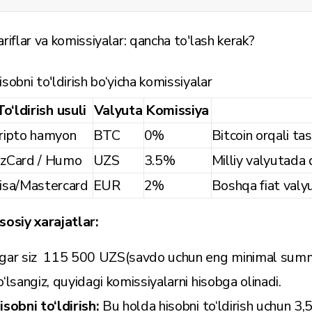
ariflar va komissiyalar: qancha to'lash kerak?
isobni to'ldirish bo‘yicha komissiyalar
To‘ldirish usuli
Valyuta
Komissiya
ripto hamyon
BTC
0%
Bitcoin orqali ta
zCard / Humo
UZS
3.5%
Milliy valyutada 
isa/Mastercard
EUR
2%
Boshqa fiat valy
sosiy xarajatlar:
gar siz 115 500 UZS(savdo uchun eng minimal summa
o‘lsangiz, quyidagi komissiyalarni hisobga olinadi.
isobni to‘ldirish:
Bu holda hisobni to‘ldirish uchun 3,