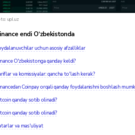
to: upl.uz
inance endi O‘zbekistonda
ydalanuvchilar uchun asosiy afzalliklar
nance O'zbekistonga qanday keldi?
riflar va komissiyalar: qancha to'lash kerak?
nancedan Coinpay orqali qanday foydalanishni boshlash mumk
tcoin qanday sotib olinadi?
tcoin qanday sotib olinadi?
tarlar va mas'uliyat