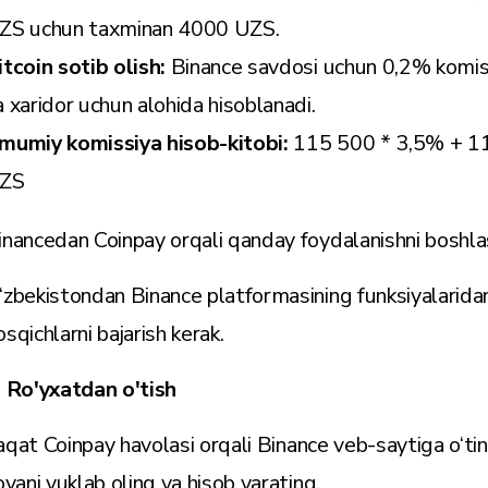
ZS uchun taxminan 4000 UZS.
itcoin sotib olish:
Binance savdosi uchun 0,2% komis
a xaridor uchun alohida hisoblanadi.
mumiy komissiya hisob-kitobi:
115 500 * 3,5% + 1
ZS
inancedan Coinpay orqali qanday foydalanishni boshl
‘zbekistondan Binance platformasining funksiyalarida
osqichlarni bajarish kerak.
. Ro'yxatdan o'tish
aqat Coinpay
havolasi
orqali Binance veb-saytiga o‘ti
lovani yuklab oling va hisob yarating.