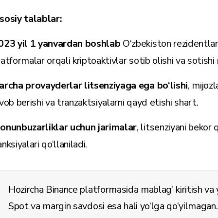
sosiy talablar:
023 yil 1 yanvardan boshlab
O‘zbekiston rezidentlar
latformalar orqali kriptoaktivlar sotib olishi va sotish
archa provayderlar litsenziyaga ega bo‘lishi
, mijozl
avob berishi va tranzaktsiyalarni qayd etishi shart.
onunbuzarliklar uchun jarimalar
, litsenziyani bekor 
nksiyalari qo‘llaniladi.
Hozircha Binance platformasida mablag' kiritish va 
Spot va margin savdosi esa hali yo‘lga qo‘yilmagan.