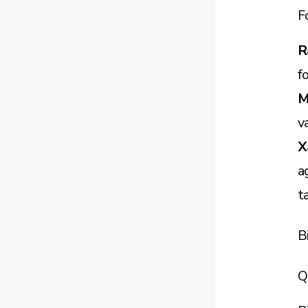
F
R
f
M
va
X
a
t
B
Q