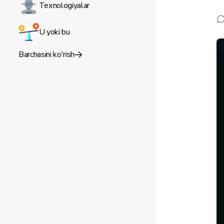
Texnologiyalar
U yoki bu
Barchasini ko'rish