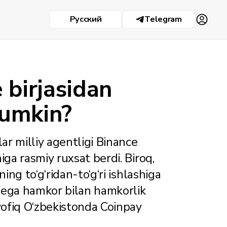
Русский
Telegram
 birjasidan
mumkin?
lar milliy agentligi Binance
iga rasmiy ruxsat berdi. Biroq,
ing to‘g‘ridan-to‘g‘ri ishlashiga
ga ega hamkor bilan hamkorlik
vofiq O‘zbekistonda Coinpay