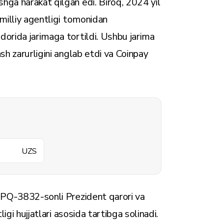
hga harakat qilgan edi. Biroq, 2024 yil
 milliy agentligi tomonidan
dorida jarimaga tortildi. Ushbu jarima
sh zarurligini anglab etdi va Coinpay
UZS
i PQ-3832-sonli Prezident qarori va
ligi hujjatlari asosida tartibga solinadi.