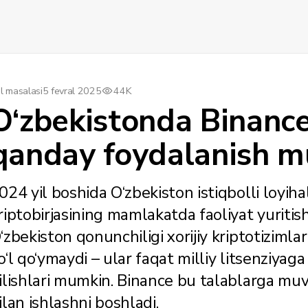
l masalasi
5 fevral 2025
44K
O‘zbekistonda Binance
qanday foydalanish 
024 yil boshida O‘zbekiston istiqbolli loyiha
riptobirjasining mamlakatda faoliyat yuritish
‘zbekiston qonunchiligi xorijiy kriptotizimlarn
o‘l qo‘ymaydi – ular faqat milliy litsenziya
ilishlari mumkin. Binance bu talablarga mu
ilan ishlashni boshladi.