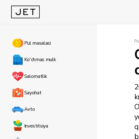
Pu
Pul masalasi
Ko'chmas mulk
Salomatlik
2
Sayohat
k
O
Avto
y
q
Investitsiya
b