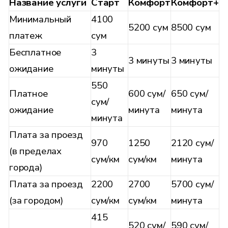
Название услуги
Старт
Комфорт
Комфорт+
Минимальный
4100
5200 сум
8500 сум
платеж
сум
Бесплатное
3
3 минуты
3 минуты
ожидание
минуты
550
Платное
600 сум/
650 сум/
сум/
ожидание
минута
минута
минута
Плата за проезд
970
1250
2120 сум/
(в пределах
сум/км
сум/км
минута
города)
Плата за проезд
2200
2700
5700 сум/
(за городом)
сум/км
сум/км
минута
415
520 сум/
590 сум/