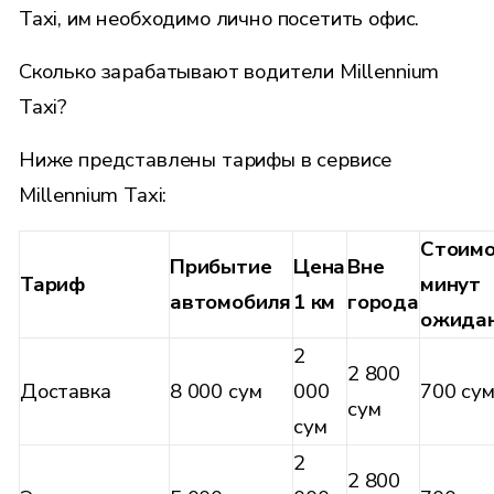
Taxi, им необходимо лично посетить офис.
Сколько зарабатывают водители Millennium
Taxi?
Ниже представлены тарифы в сервисе
Millennium Taxi:
Стоимо
Прибытие
Цена
Вне
Тариф
минут
автомобиля
1 км
города
ожида
2
2 800
Доставка
8 000 сум
000
700 су
сум
сум
2
2 800