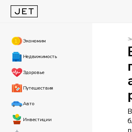
Э
Экономим
Недвижимость
Здоровье
Путешествия
Авто
В
б
Инвестиции
п