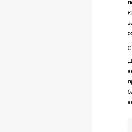
п
к
з
о
С
Д
а
п
б
а