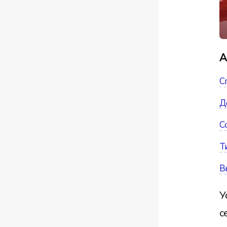
А
С
Д
С
Т
В
У
с