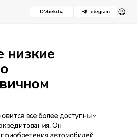
O'zbekcha
Telegram
е низкие
по
рвичном
новится все более доступным
окредитования. Он
 приобретения автомобилей