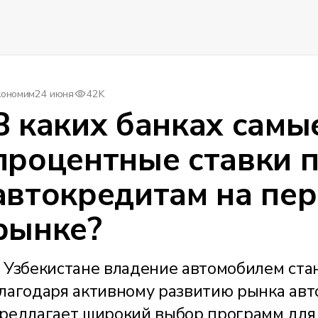
кономим
24 июня
42K
В каких банках самы
процентные ставки 
автокредитам на пе
рынке?
 Узбекистане владение автомобилем ста
лагодаря активному развитию рынка авт
редлагает широкий выбор программ для