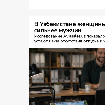
В Узбекистане женщины 
сильнее мужчин
Исследование Aviasales.uz показа
устают из-за отсутствия отпуска 
выгоранием. Сервис опросил узбек
относятся к отдыху и что мешает и