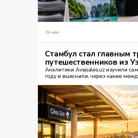
26 мая
Стамбул стал главным 
путешественников из У
Аналитики Aviasales.uz изучили с
году и выяснили, через какие меж
пользователи сервиса из Узбекиста