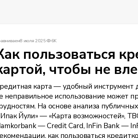
равниваем
8 июля 2025
6K
Как пользоваться к
картой, чтобы не вле
редитная карта — удобный инструмент д
е неправильное использование может п
рудностям. На основе анализа публичных
«Ипак Йули» — «Карта возможностей», TB
amkorbank — Credit Card, InFin Bank — In
екомендации, как пользоваться кредитко