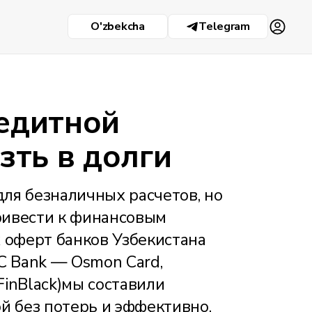
O'zbekcha
Telegram
редитной
зть в долги
ля безналичных расчетов, но
ривести к финансовым
 оферт банков Узбекистана
C Bank — Osmon Card,
FinBlack)мы составили
й без потерь и эффективно.