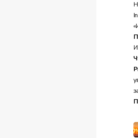
H
I
«
П
И
Ч
Р
у
з
П