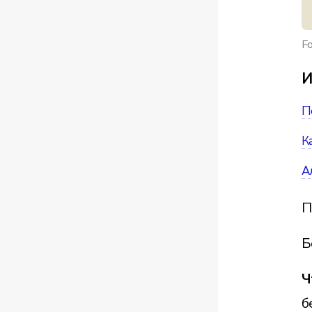
Fo
И
П
К
А
П
Б
Ч
б