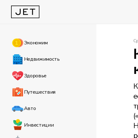
С
Экономим
Недвижимость
Здоровье
К
Путешествия
е
т
Авто
(
H
Инвестиции
р