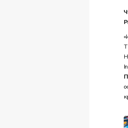
Ч
Р
«
T
H
I
П
о
к