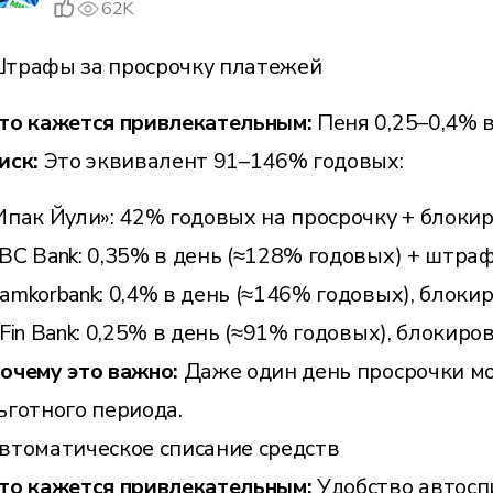
62K
трафы за просрочку платежей
то кажется привлекательным:
Пеня 0,25–0,4% в
иск:
Это эквивалент 91–146% годовых:
Ипак Йули»: 42% годовых на просрочку + блоки
BC Bank: 0,35% в день (≈128% годовых) + штраф
amkorbank: 0,4% в день (≈146% годовых), блоки
nFin Bank: 0,25% в день (≈91% годовых), блокиро
очему это важно:
Даже один день просрочки мо
ьготного периода.
втоматическое списание средств
то кажется привлекательным:
Удобство автосп