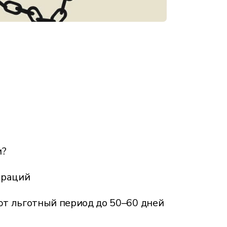
и?
ераций
т льготный период до 50–60 дней