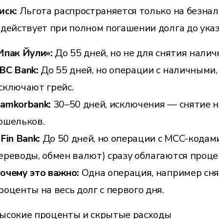
иск:
Льгота распространяется только на безна
 действует при полном погашении долга до ука
Ипак Йули»:
До 55 дней, но не для снятия нали
BC Bank:
До 55 дней, но операции с наличными
сключают грейс.
amkorbank:
30–50 дней, исключения — снятие 
ошельков.
nFin Bank:
До 50 дней, но операции с MCC-кодам
ереводы, обмен валют) сразу облагаются проце
очему это важно:
Одна операция, например сн
роценты на весь долг с первого дня.
ысокие проценты и скрытые расходы