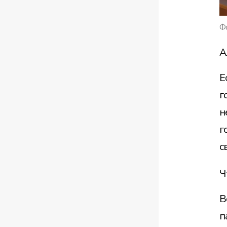
Фо
А
Е
г
н
г
с
Ч
В
п