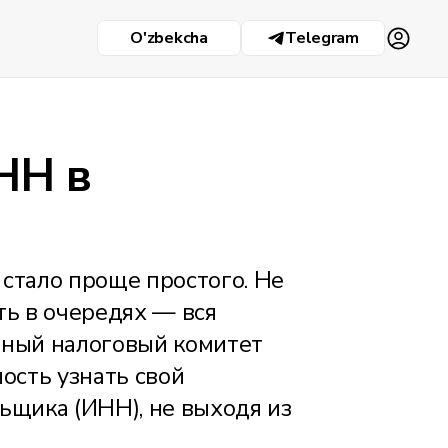
O'zbekcha
Telegram
НН в
стало проще простого. Не
ть в очередях — вся
нный налоговый комитет
ость узнать свой
щика (ИНН), не выходя из