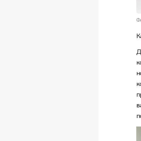
Фо
К
Д
к
н
к
п
в
п