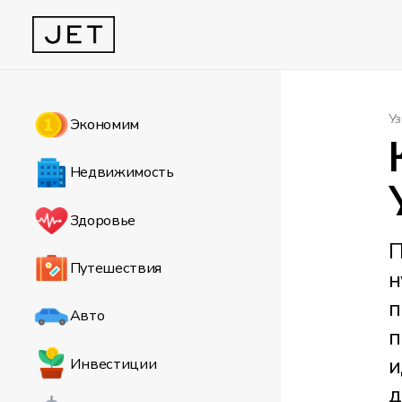
Уз
Экономим
Недвижимость
Здоровье
П
Путешествия
н
п
Авто
п
и
Инвестиции
д