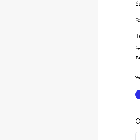
б
З
Т
с
в
У
О