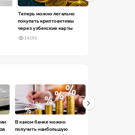
Теперь можно легально
Какие проблемы
покупать криптоактивы
при несвоеврем
через узбекские карты
передаче показа
счетчиков воды?
14191
9295
сии
В каком банке можно
В каких банках ни
ов
получить наибольшую
процентные ставк