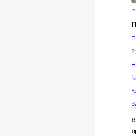
Fo
П
П
Р
Н
Г
К
З
В
п