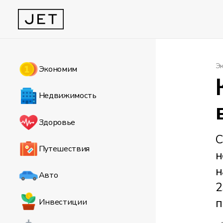
Э
Экономим
Недвижимость
Здоровье
С
Путешествия
н
н
Авто
2
п
Инвестиции