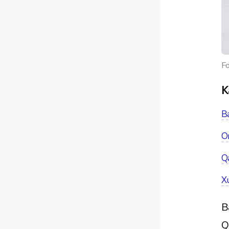
Fo
K
Ba
On
Qa
X
B
Q