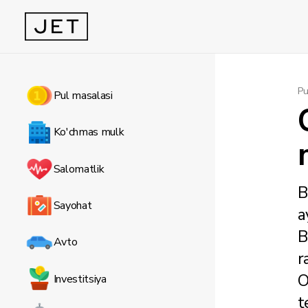
Pu
Pul masalasi
Ko'chmas mulk
Salomatlik
B
Sayohat
a
B
Avto
r
O
Investitsiya
t