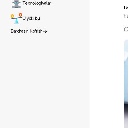
Texnologiyalar
r
t
U yoki bu
Barchasini ko'rish