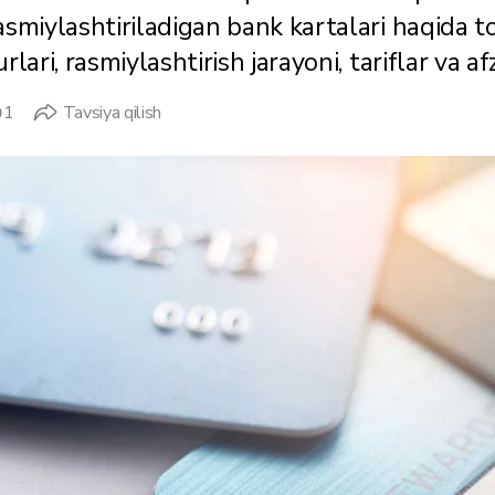
asmiylashtiriladigan bank kartalari haqida t
urlari, rasmiylashtirish jarayoni, tariflar va afz
1
Tavsiya qilish