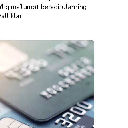
o‘liq ma’lumot beradi: ularning
alliklar.