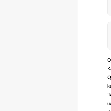
Q
K
Q
k
T
u