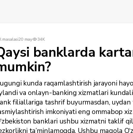
l masalasi
20 may
34K
Qaysi banklarda karta
mumkin?
ugungi kunda raqamlashtirish jarayoni hayo
ylandi va onlayn-banking xizmatlari kundalik
ank filiallariga tashrif buyurmasdan, uydan 
asmiylashtirish imkoniyati eng ommabop xizm
‘zbekiston banklari ushbu xizmatni taklif qil
ezkorlikni ta’minlamoqda. Ushbu maqola O‘