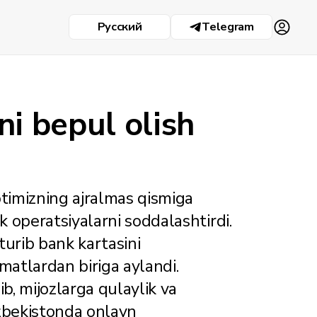
Русский
Telegram
ni bepul olish
timizning ajralmas qismiga
 operatsiyalarni soddalashtirdi.
turib bank kartasini
atlardan biriga aylandi.
ib, mijozlarga qulaylik va
zbekistonda onlayn