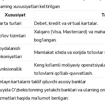
larning xususiyatlari keltirilgan:
Xususiyat
T
arta turlari
Debet, kredit va virtual kartalar.
Xalqaro (Visa, Mastercard) va mahal
o‘lov tizimlari
bog‘langan.
oydalanish
Mamlakat ichida va xorijda to‘lovlar 
mkoniyatlari
Keng ko‘lamli moliyaviy operatsiyala
unksionallik
to‘lovlarni qo‘llab-quvvatlash.
nlayn kartalarni taklif qiluvchi asosiy banklar
uyida O'zbekistonning yetakchi banklari va ularning onl
izmatlari haqida ma’lumot berilgan: