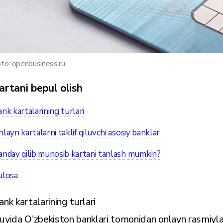
to: openbusiness.ru
artani bepul olish
nk kartalarining turlari
layn kartalarni taklif qiluvchi asosiy banklar
nday qilib munosib kartani tanlash mumkin?
ulosa
ank kartalarining turlari
uyida O'zbekiston banklari tomonidan onlayn rasmiylash