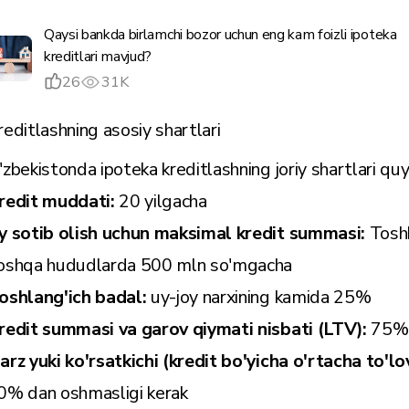
Qaysi bankda birlamchi bozor uchun eng kam foizli ipoteka
kreditlari mavjud?
26
31K
reditlashning asosiy shartlari
'zbekistonda ipoteka kreditlashning joriy shartlari quy
redit muddati:
20 yilgacha
y sotib olish uchun maksimal kredit summasi:
Tosh
oshqa hududlarda 500 mln so'mgacha
oshlang'ich badal:
uy-joy narxining kamida 25%
redit summasi va garov qiymati nisbati (LTV):
75% 
arz yuki ko'rsatkichi (kredit bo'yicha o'rtacha to'l
0% dan oshmasligi kerak