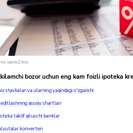
to: sarov24.ru
kkilamchi bozor uchun eng kam foizli ipoteka kre
iz stavkalari va ularning yaqindagi o'zgarishi
editlashning asosiy shartlari
oteka taklif qiluvchi banklar
lyutalar konverteri