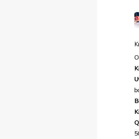
K
O
K
U
b
B
K
Q
5