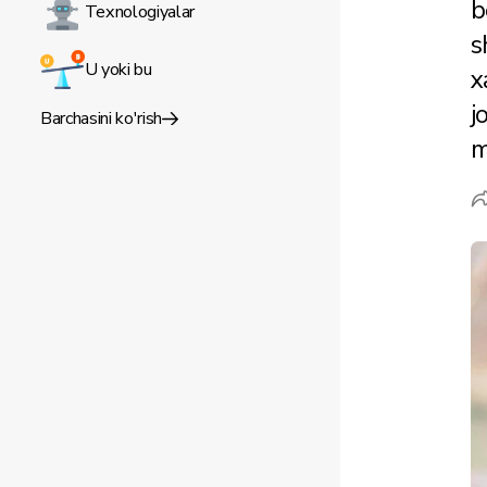
b
Texnologiyalar
s
U yoki bu
x
j
Barchasini ko'rish
m