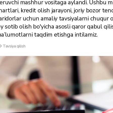
eruvchi mashhur vositaga aylandi. Ushbu m
hartlari, kredit olish jarayoni, joriy bozor te
aridorlar uchun amaliy tavsiyalarni chuqur o
oy sotib olish bo'yicha asosli qaror qabul q
a’lumotlarni taqdim etishga intilamiz.
Tavsiya qilish