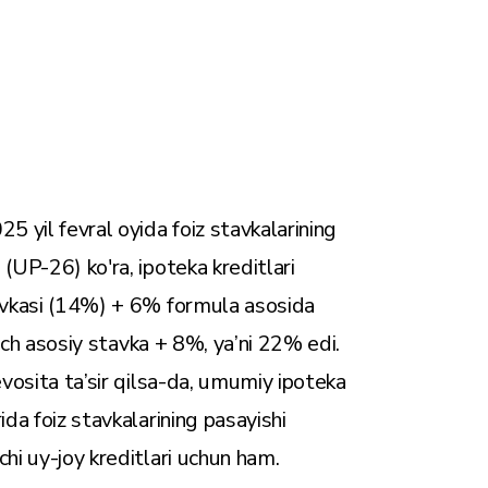
5 yil fevral oyida foiz stavkalarining
(UP-26) ko'ra, ipoteka kreditlari
tavkasi (14%) + 6% formula asosida
tkich asosiy stavka + 8%, ya’ni 22% edi.
evosita ta’sir qilsa-da, umumiy ipoteka
ida foiz stavkalarining pasayishi
hi uy-joy kreditlari uchun ham.