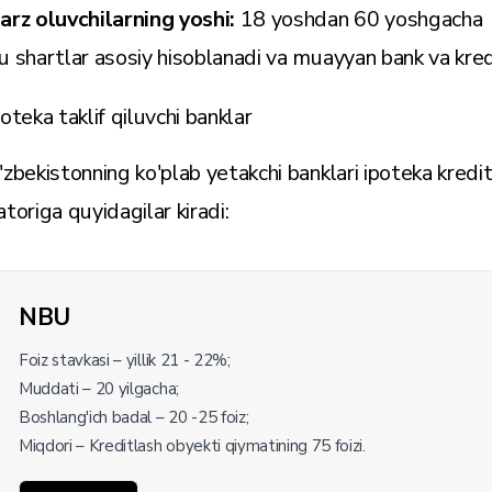
arz oluvchilarning yoshi:
18 yoshdan 60 yoshgacha
u shartlar asosiy hisoblanadi va muayyan bank va kred
poteka taklif qiluvchi banklar
'zbekistonning ko'plab yetakchi banklari ipoteka kredit
atoriga quyidagilar kiradi:
NBU
Foiz stavkasi – yillik 21 - 22%;
Muddati – 20 yilgacha;
Boshlang'ich badal – 20 -25 foiz;
Miqdori – Kreditlash obyekti qiymatining 75 foizi.