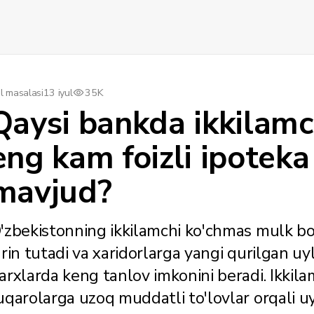
l masalasi
13 iyul
35K
Qaysi bankda ikkilamc
eng kam foizli ipoteka 
mavjud?
'zbekistonning ikkilamchi ko'chmas mulk bo
'rin tutadi va xaridorlarga yangi qurilgan 
arxlarda keng tanlov imkonini beradi. Ikkila
uqarolarga uzoq muddatli to'lovlar orqali uy