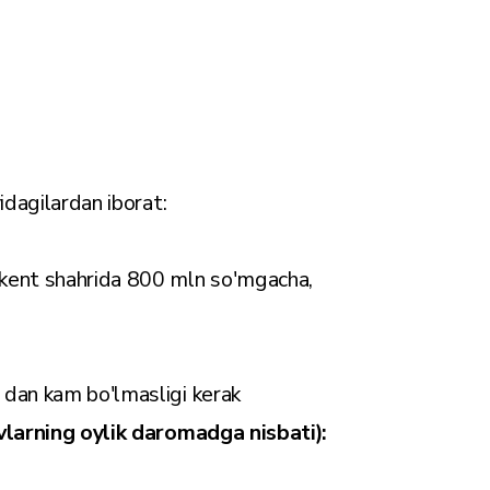
idagilardan iborat:
kent shahrida 800 mln so'mgacha,
dan kam bo'lmasligi kerak
ovlarning oylik daromadga nisbati):