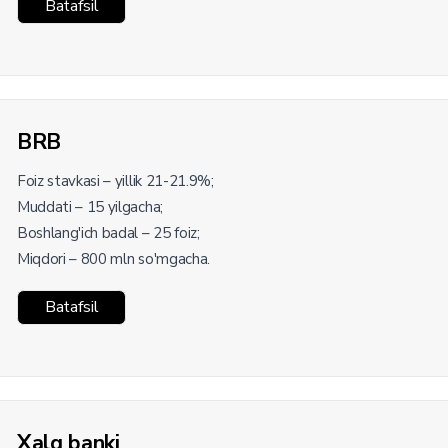
Batafsil
BRB
Foiz stavkasi – yillik 21-21.9%;
Muddati – 15 yilgacha;
Boshlang'ich badal – 25 foiz;
Miqdori – 800 mln so'mgacha.
Batafsil
Xalq banki