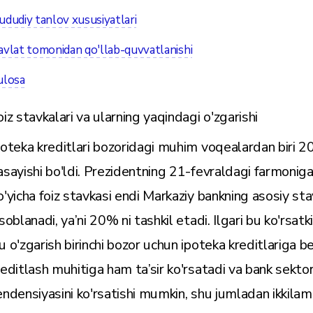
dudiy tanlov xususiyatlari
vlat tomonidan qo'llab-quvvatlanishi
ulosa
oiz stavkalari va ularning yaqindagi o'zgarishi
poteka kreditlari bozoridagi muhim voqealardan biri 202
asayishi bo'ldi. Prezidentning 21-fevraldagi farmoniga 
o'yicha foiz stavkasi endi Markaziy bankning asosiy s
isoblanadi, ya’ni 20% ni tashkil etadi. Ilgari bu ko'rsa
u o'zgarish birinchi bozor uchun ipoteka kreditlariga b
reditlash muhitiga ham ta’sir ko'rsatadi va bank sektor
endensiyasini ko'rsatishi mumkin, shu jumladan ikkilamc