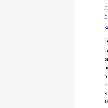
Hu
Da
X
F
I
p
b
h
B
k
t