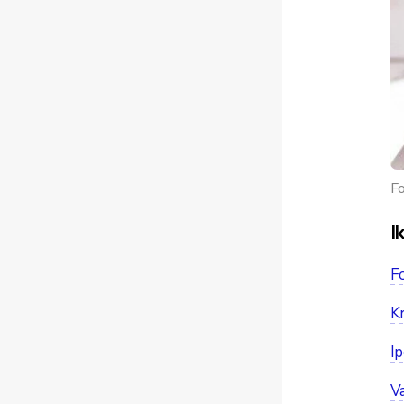
Fo
I
Fo
Kr
Ip
Va